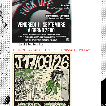
Zalut à tou.te.s ! Le [ ... ]
JEU 17/09 : BEZOAR + OBLIQUE SHIT + MASKARA + BOUCAN