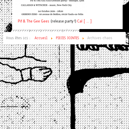
Pif
& The Gee Gees
(release party !)
C
a
l [ ... ]
Vous êtes ici :
Accueil
PIECES JOINTES
Archives chaos