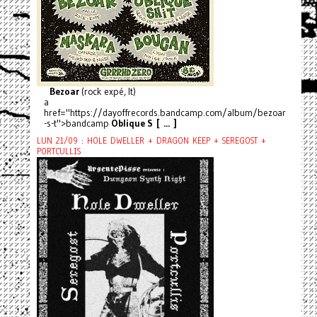
Bezoar
(rock expé, It)
a
href="https://dayoffrecords.bandcamp.com/album/bezoar
-s-t">bandcamp
Oblique S [ ... ]
LUN 21/09 : HOLE DWELLER + DRAGON KEEP + SEREGOST +
PORTCULLIS