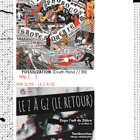
FOSSILIZATION
(Death Metal // BR)
http [ ... ]
VEN 11/09 : LE Z À GZ