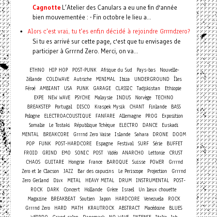
Cagnotte
L’Atelier des Canulars a eu une fin d'année
bien mouvementée : - Fin octobre le lieu a...
Alors c'est vrai, tu t'es enfin décidé à rejoindre Grrrndzero?
Si tu es arrivé sur cette page, c'est que tu envisages de
participer à Grrrnd Zero. Merci, on va...
ETHNO
HIP HOP
POST-PUNK
Afrique du Sud
Pays-bas
Nouvelle-
Zélande
COLDWAVE
Autriche
MINIMAL
Ibiza
UNDERGROUND
Îles
Féroé
AMBIANT
USA
PUNK
GARAGE
CLASSIC
Tadjikistan
Ethiopie
EXPE
NEW WAVE
PSYCHE
Malaysie
INDUS
Norvège
TECHNO
BREAKSTEP
Portugal
DISCO
Kraspek Mysik
CHANT
Finlande
BASS
Pologne
ELECTROACOUSTIQUE
FANFARE
Allemagne
PROG
Exposition
Somalie
Le Tostaki
République Tchèque
ELECTRO
DANCE
Euskadi
MENTAL
BREAKCORE
Grrrnd Zero Vaise
Islande
Sahara
DRONE
DOOM
POP
FUNK
POST-HARDCORE
Espagne
Festival
SURF
Série
BUFFET
FROID
GRIND
EMO
SONIC
POST
Vidéo
ANARCHO
Lettonie
CRUST
CHAOS
GUITARE
Hongrie
France
BAROQUE
Suisse
POWER
Grrrnd
Zero et le Clacson
JAZZ
Bar des capucins
Le Periscope
Projection
Grrrnd
Zero Gerland
Divx
METAL
HEAVY METAL
DRUM
INSTRUMENTAL
POST-
Concert
ROCK
DARK
Hollande
Grèce
Israel
Un lieux chouette
Magazine
BREAKBEAT
Soutien
Japon
HARDCORE
Venezuela
ROCK
Grrrnd Zero
HARD
MATH
KRAUTROCK
ABSTRACT
Macédoine
BLUES