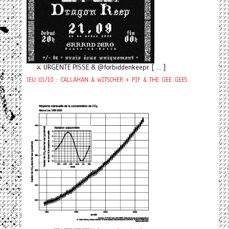
⚔️ URGENTE PISSE & @forbiddenkeepr [ ... ]
JEU 01/10 : CALLAHAN & WITSCHER + PIF & THE GEE GEES