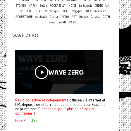
WEIRDO
Grand salon
Danemark
NO WAVE
INTENSE
Italie
lab
STONER
HARSH
Suède
ROCKABILLY
NOISE
La triperie
INDIE
UK
Mp3
FREE
CLAP
Numérique
LO-FI
Belgique
FOLK
Indonésie
ACOUSTIQUE
Australie
Ghana
IMPRO
ART
Russie
Canada
GOTH
Taiwan
AVANT-GARDE
WAVE ZERO
Radio collective et indépendante
diffusée via internet et
FM, depuis mer et terre pendant la flotille pour Gaza de
ce printemps.
C'est par ici pour plus de détails et
contribuer !
Free
Pale
stine
!