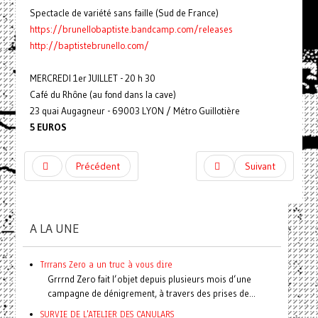
Spectacle de variété sans faille (Sud de France)
https://
brunellobaptiste.bandcamp.c
om/releases
http://
baptistebrunello.com/
MERCREDI 1er JUILLET - 20 h 30
Café du Rhône (au fond dans la cave)
23 quai Augagneur - 69003 LYON / Métro Guillotière
5 EUROS
Précédent
Suivant
A LA UNE
Trrrans Zero a un truc à vous dire
Grrrnd Zero fait l’objet depuis plusieurs mois d’une
campagne de dénigrement, à travers des prises de...
SURVIE DE L'ATELIER DES CANULARS