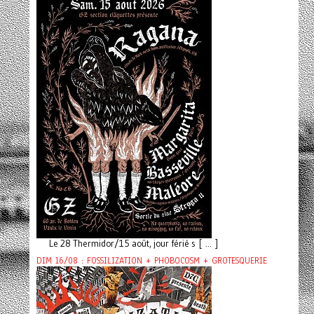
Le 28 Thermidor/15 août, jour férié s [ ... ]
DIM 16/08 : FOSSILIZATION + PHOBOCOSM + GROTESQUERIE