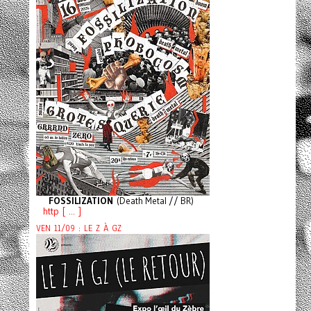
FOSSILIZATION
(Death Metal // BR)
http [ ... ]
VEN 11/09 : LE Z À GZ