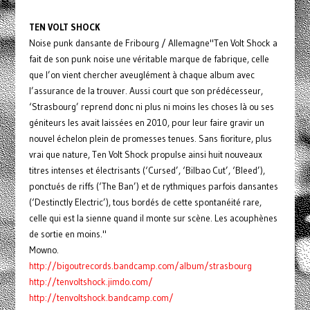
TEN VOLT SHOCK
Noise punk dansante de Fribourg / Allemagne"Ten Volt Shock a
fait de son punk noise une véritable marque de fabrique, celle
que l’on vient chercher aveuglément à chaque album avec
l’assurance de la trouver. Aussi court que son prédécesseur,
‘Strasbourg’ reprend donc ni plus ni moins les choses là ou ses
géniteurs les avait laissées en 2010, pour leur faire gravir un
nouvel échelon plein de promesses tenues. Sans fioriture, plus
vrai que nature, Ten Volt Shock propulse ainsi huit nouveaux
titres intenses et électrisants (‘Cursed’, ‘Bilbao Cut’, ‘Bleed’),
ponctués de riffs (‘The Ban’) et de rythmiques parfois dansantes
(‘Destinctly Electric’), tous bordés de cette spontanéité rare,
celle qui est la sienne quand il monte sur scène. Les acouphènes
de sortie en moins."
Mowno.
http://
bigoutrecords.bandcamp.com/
album/strasbourg
http://
tenvoltshock.jimdo.com/
http://
tenvoltshock.bandcamp.com/