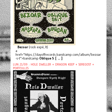
Bezoar
(rock expé, It)
a
href="https://dayoffrecords.bandcamp.com/album/bezoar
-s-t">bandcamp
Oblique S [ ... ]
LUN 21/09 : HOLE DWELLER + DRAGON KEEP + SEREGOST +
PORTCULLIS