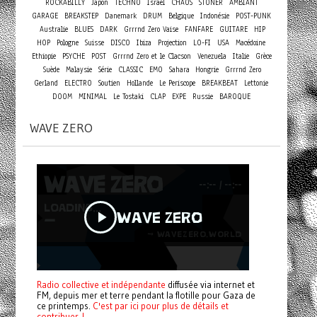
ROCKABILLY
Japon
TECHNO
Israel
CHAOS
STONER
AMBIANT
GARAGE
BREAKSTEP
Danemark
DRUM
Belgique
Indonésie
POST-PUNK
Australie
BLUES
DARK
Grrrnd Zero Vaise
FANFARE
GUITARE
HIP
HOP
Pologne
Suisse
DISCO
Ibiza
Projection
LO-FI
USA
Macédoine
Ethiopie
PSYCHE
POST
Grrrnd Zero et le Clacson
Venezuela
Italie
Grèce
Suède
Malaysie
Série
CLASSIC
EMO
Sahara
Hongrie
Grrrnd Zero
Gerland
ELECTRO
Soutien
Hollande
Le Periscope
BREAKBEAT
Lettonie
DOOM
MINIMAL
Le Tostaki
CLAP
EXPE
Russie
BAROQUE
WAVE ZERO
Radio collective et indépendante
diffusée via internet et
FM, depuis mer et terre pendant la flotille pour Gaza de
ce printemps.
C'est par ici pour plus de détails et
contribuer !