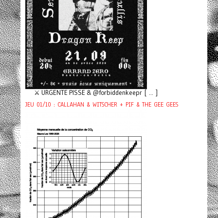
⚔️ URGENTE PISSE & @forbiddenkeepr [ ... ]
JEU 01/10 : CALLAHAN & WITSCHER + PIF & THE GEE GEES