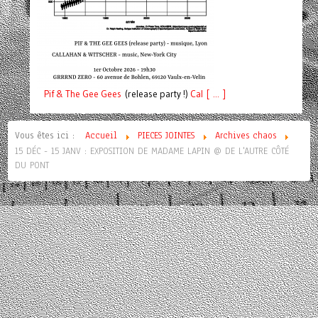
Pif
& The Gee Gees
(release party !)
C
a
l [ ... ]
Vous êtes ici :
Accueil
PIECES JOINTES
Archives chaos
15 DÉC - 15 JANV : EXPOSITION DE MADAME LAPIN @ DE L'AUTRE CÔTÉ
DU PONT