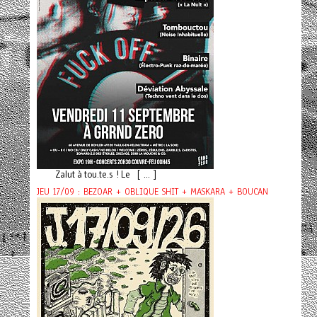
Zalut à tou.te.s ! Le [ ... ]
JEU 17/09 : BEZOAR + OBLIQUE SHIT + MASKARA + BOUCAN