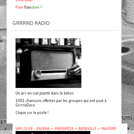
Free
Pale
stine
!
GRRRND RADIO
Un arc-en-ciel planté dans le béton.
1001 chansons offertes par les groupes qui ont joué à
GrrrndZero.
Clique sur le poste !
SAM 15/08 : RAGANA + MARGARITA + BASSEVILLE + MALÉORE