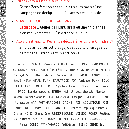
Trrrans Zero a un truc à vous dire
Grrrnd Zero fait l’objet depuis plusieurs mois d’une
campagne de dénigrement, à travers des prises de...
SURVIE DE L'ATELIER DES CANULARS
Cagnotte
L’Atelier des Canulars a eu une fin d'année
bien mouvementée : - Fin octobre le lieu a...
Alors c'est vrai, tu t'es enfin décidé à rejoindre Grrrndzero?
Si tu es arrivé sur cette page, c'est que tu envisages de
participer à Grrrnd Zero. Merci, on va...
Grand salon
MENTAL
Magazine
CHANT
Euskadi
BASS
INSTRUMENTAL
COLDWAVE
IMPRO
HARD
Îles Féroé
La triperie
Kraspek Mysik
Somalie
Portugal
SURF
Afrique du Sud
Canada
MATH
HARSH
HARDCORE
NO
WAVE
HEAVY METAL
FUNK
KRAUTROCK
POP
Finlande
PUNK
FOLK
BUFFET FROID
METAL
FREE
Pays-bas
Islande
Exposition
Allemagne
PROG
Bar des capucins
ETHNO
Mp3
Un lieux chouette
Norvège
Taiwan
Nouvelle-Zélande
Divx
NEW WAVE
Espagne
BREAKCORE
CRUST
Numérique
ART
POST-HARDCORE
DRONE
JAZZ
ACOUSTIQUE
POST-
Concert
ROCK
GOTH
Vidéo
DANCE
ANARCHO
République Tchèque
Ghana
NOISE
Grrrnd Zero
UNDERGROUND
WEIRDO
POWER
Festival
UK
Autriche
ABSTRACT
ROCK
INTENSE
INDUS
ELECTROACOUSTIQUE
France
SONIC
AVANT-GARDE
Tadjikistan
GRIND
INDIE
lab