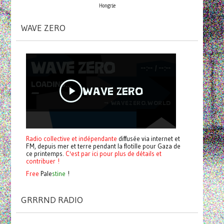
Hongrie
WAVE ZERO
Radio collective et indépendante
diffusée via internet et
FM, depuis mer et terre pendant la flotille pour Gaza de
ce printemps.
C'est par ici pour plus de détails et
contribuer !
Free
Pale
stine
!
GRRRND RADIO