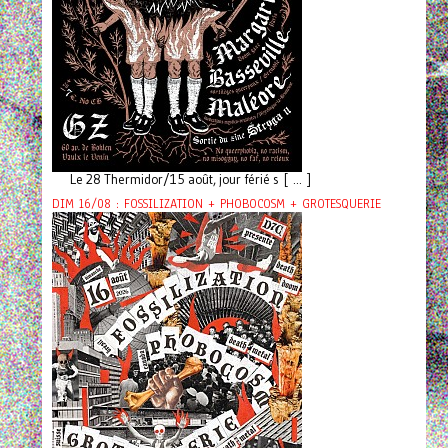
Le 28 Thermidor/15 août, jour férié s [ ... ]
DIM 16/08 : FOSSILIZATION + PHOBOCOSM + GROTESQUERIE