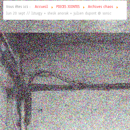
Vous êtes ici :
Accueil
PIECES JOINTES
Archives chaos
lun 20 sept // liturgy + sheik anorak + julien dupont @ sonic