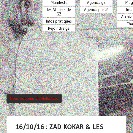
Manifeste
Agenda gz
Mag
les Ateliers de
Agenda passé
Ima
GZ
Archiv
Infos pratiques
Cha
Rejoindre gz
Nous Soutenir Via HelloAsso
16/10/16 : ZAD KOKAR & LES