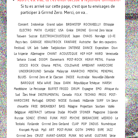
Si tu es arrivé sur cette page, c'est que tu envisages de
participer à Grrrnd Zero. Merci, on va...
Concert
Indonésie
Grand salon
BREAKSTEP
ROCKABILLY
Ethiopie
ELECTRO
MATH
CLASSIC
USA
Grèce
DRONE
Grrrnd Zero Vaise
Taiwan
Suisse
ELECTROACOUSTIQUE
Japon
CHAOS
Norvège
LO-FI
Pays-bas
GARAGE
KRAUTROCK
FANFARE
Autriche
Bar des capucins
Festival
UK
lab
Suède
Tadjikistan
INTENSE
DANCE
Exposition
Divx
La triperie
Allemagne
CHANT
ACOUSTIQUE
HIP HOP
HARD
Venezuela
Sahara
Israel
DOOM
Danemark
POST-ROCK
HEAVY METAL
France
DISCO
ROCK
Ghana
METAL
COLDWAVE
AMBIANT
HARDCORE
UNDERGROUND
Somalie
Malaysie
ANARCHO
MENTAL
MINIMAL
BLUES
Grrrnd Zero et le Clacson
INDIE
Australie
Nouvelle-Zélande
BAROQUE
NEW WAVE
Ibiza
DARK
République Tchèque
HARSH
Macédoine
Le Periscope
BUFFET FROID
DRUM
Espagne
EMO
Afrique du
Sud
Îles Féroé
INSTRUMENTAL
Canada
FOLK
TECHNO
PROG
POST-
HARDCORE
Portugal
GRIND
NOISE
Euskadi
Hollande
SURF
Un lieux
chouette
FREE
BREAKBEAT
BASS
Pologne
Projection
Soutien
Vidéo
Belgique
ABSTRACT
Lettonie
Italie
POWER
STONER
Magazine
Islande
Russie
SONIC
ETHNO
FUNK
POST
PSYCHE
BREAKCORE
WEIRDO
Le
Tostaki
Finlande
Grrrnd Zero Gerland
CLAP
POP
INDUS
Numérique
Kraspek Mysik
Mp3
ART
POST-PUNK
GOTH
IMPRO
EXPE
JAZZ
Grrrnd Zero
CRUST
AVANT-GARDE
PUNK
NO WAVE
GUITARE
Série