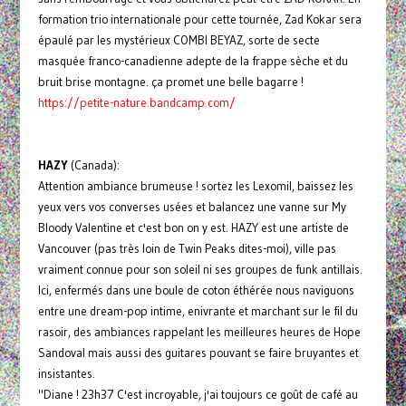
formation trio internationale pour cette tournée, Zad Kokar sera
épaulé par les mystérieux COMBI BEYAZ, sorte de secte
masquée franco-canadienne adepte de la frappe sèche et du
bruit brise montagne. ça promet une belle bagarre !
https://
petite-nature.bandcamp.com/
HAZY
(Canada):
Attention ambiance brumeuse ! sortez les Lexomil, baissez les
yeux vers vos converses usées et balancez une vanne sur My
Bloody Valentine et c'est bon on y est. HAZY est une artiste de
Vancouver (pas très loin de Twin Peaks dites-moi), ville pas
vraiment connue pour son soleil ni ses groupes de funk antillais.
Ici, enfermés dans une boule de coton éthérée nous naviguons
entre une dream-pop intime, enivrante et marchant sur le fil du
rasoir, des ambiances rappelant les meilleures heures de Hope
Sandoval mais aussi des guitares pouvant se faire bruyantes et
insistantes.
"Diane ! 23h37 C'est incroyable, j'ai toujours ce goût de café au