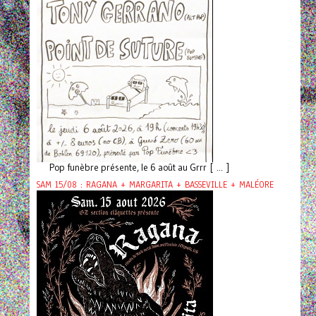
Pop funèbre présente, le 6 août au Grrr [ ... ]
SAM 15/08 : RAGANA + MARGARITA + BASSEVILLE + MALÉORE