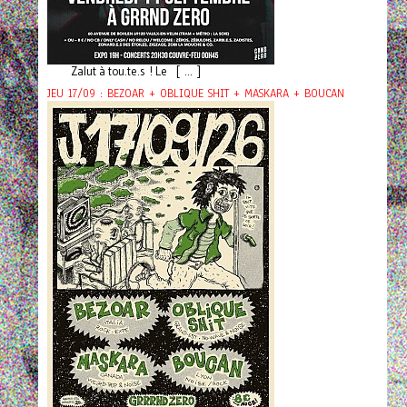
Zalut à tou.te.s ! Le [ ... ]
JEU 17/09 : BEZOAR + OBLIQUE SHIT + MASKARA + BOUCAN