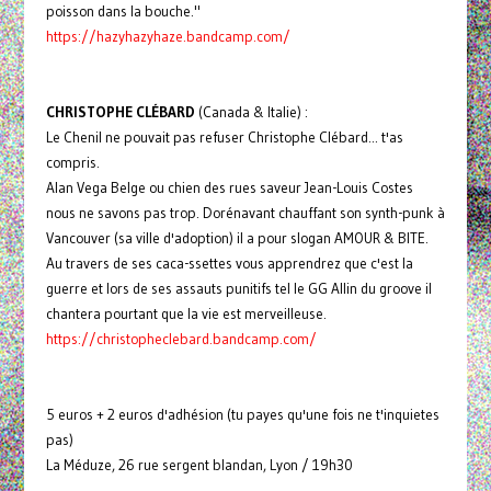
poisson dans la bouche."
https://
hazyhazyhaze.bandcamp.com/
CHRISTOPHE CLÉBARD
(Canada & Italie) :
Le Chenil ne pouvait pas refuser Christophe Clébard... t'as
compris.
Alan Vega Belge ou chien des rues saveur Jean-Louis Costes
nous ne savons pas trop. Dorénavant chauffant son synth-punk à
Vancouver (sa ville d'adoption) il a pour slogan AMOUR & BITE.
Au travers de ses caca-ssettes vous apprendrez que c'est la
guerre et lors de ses assauts punitifs tel le GG Allin du groove il
chantera pourtant que la vie est merveilleuse.
https://
christopheclebard.bandcamp.
com/
5 euros + 2 euros d'adhésion (tu payes qu'une fois ne t'inquietes
pas)
La Méduze, 26 rue sergent blandan, Lyon / 19h30