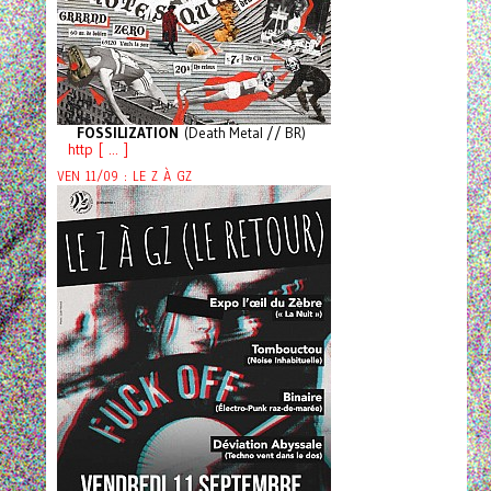
FOSSILIZATION
(Death Metal // BR)
http [ ... ]
VEN 11/09 : LE Z À GZ