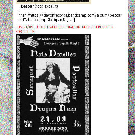
Bezoar
(rock expé, It)
a
href="https://dayoffrecords.bandcamp.com/album/bezoar
-s-t">bandcamp
Oblique S [ ... ]
LUN 21/09 : HOLE DWELLER + DRAGON KEEP + SEREGOST +
PORTCULLIS