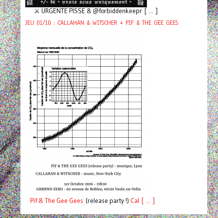
⚔️ URGENTE PISSE & @forbiddenkeepr [ ... ]
JEU 01/10 : CALLAHAN & WITSCHER + PIF & THE GEE GEES
Pif
& The Gee Gees
(release party !)
C
a
l [ ... ]