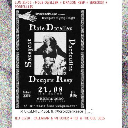
LUN 21/09 : HOLE DWELLER + DRAGON KEEP + SEREGOST +
PORTCULLIS
⚔️ URGENTE PISSE & @forbiddenkeepr [ ... ]
JEU 01/10 : CALLAHAN & WITSCHER + PIF & THE GEE GEES