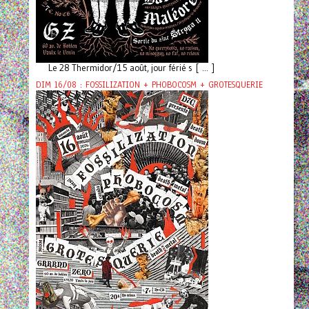
Le 28 Thermidor/15 août, jour férié s [ ... ]
DIM 16/08 : FOSSILIZATION + PHOBOCOSM + GROTESQUERIE