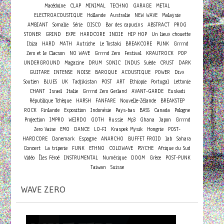
Macédoine
CLAP
MINIMAL
TECHNO
GARAGE
METAL
ELECTROACOUSTIQUE
Hollande
Australie
NEW WAVE
Malaysie
AMBIANT
Somalie
Série
DISCO
Bar des capucins
ABSTRACT
PROG
STONER
GRIND
EXPE
HARDCORE
INDIE
HIP HOP
Un lieux chouette
Ibiza
HARD
MATH
Autriche
Le Tostaki
BREAKCORE
PUNK
Grrrnd
Zero et le Clacson
NO WAVE
Grrrnd Zero
Festival
KRAUTROCK
POP
UNDERGROUND
Magazine
DRUM
SONIC
INDUS
Suède
CRUST
DARK
GUITARE
INTENSE
NOISE
BAROQUE
ACOUSTIQUE
POWER
Divx
Soutien
BLUES
UK
Tadjikistan
POST
ART
Ethiopie
Portugal
Lettonie
CHANT
Israel
Italie
Grrrnd Zero Gerland
AVANT-GARDE
Euskadi
République Tchèque
HARSH
FANFARE
Nouvelle-Zélande
BREAKSTEP
ROCK
Finlande
Exposition
Indonésie
Pays-bas
BASS
Canada
Pologne
Projection
IMPRO
WEIRDO
GOTH
Russie
Mp3
Ghana
Japon
Grrrnd
Zero Vaise
EMO
DANCE
LO-FI
Kraspek Mysik
Hongrie
POST-
HARDCORE
Danemark
Espagne
ANARCHO
BUFFET FROID
lab
Sahara
Concert
La triperie
FUNK
ETHNO
COLDWAVE
PSYCHE
Afrique du Sud
Vidéo
Îles Féroé
INSTRUMENTAL
Numérique
DOOM
Grèce
POST-PUNK
Taiwan
Suisse
WAVE ZERO