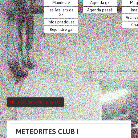
Manifeste
Agenda gz
Mag
les Ateliers de
Agenda passé
Ima
GZ
Archiv
Infos pratiques
Cha
Rejoindre gz
Nous Soutenir Via HelloAsso
METEORITES CLUB !