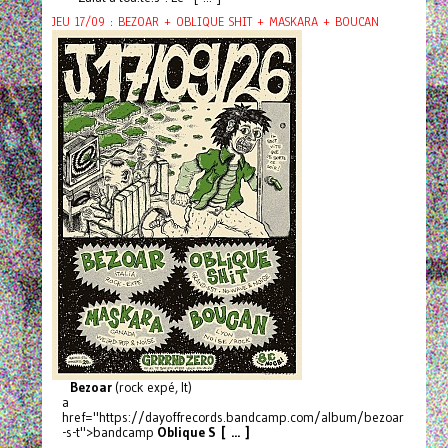
JEU 17/09 : BEZOAR + OBLIQUE SHIT + MASKARA + BOUCAN
Bezoar
(rock expé, It)
a
href="https://dayoffrecords.bandcamp.com/album/bezoar
-s-t">bandcamp
Oblique S [ ... ]