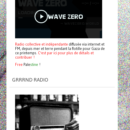
Radio collective et indépendante
diffusée via internet et
FM, depuis mer et terre pendant la flotille pour Gaza de
ce printemps.
C'est par ici pour plus de détails et
contribuer !
Free
Pale
stine
!
GRRRND RADIO