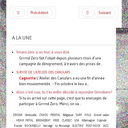
Précédent
Suivant
A LA UNE
Trrrans Zero a un truc à vous dire
Grrrnd Zero fait l’objet depuis plusieurs mois d’une
campagne de dénigrement, à travers des prises de...
SURVIE DE L'ATELIER DES CANULARS
Cagnotte
L’Atelier des Canulars a eu une fin d'année
bien mouvementée : - Fin octobre le lieu a...
Alors c'est vrai, tu t'es enfin décidé à rejoindre Grrrndzero?
Si tu es arrivé sur cette page, c'est que tu envisages de
participer à Grrrnd Zero. Merci, on va...
DRONE
Venezuela
CHAOS
MENTAL
Belgique
SURF
FOLK
Grand salon
HEAVY METAL
BREAKBEAT
FREE
CLASSIC
USA
Allemagne
Islande
France
ROCKABILLY
Norvège
Le Periscope
ELECTRO
POST-ROCK
JAZZ