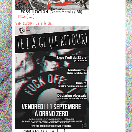
FOSSILIZATION
(Death Metal // BR)
http [ ... ]
VEN 11/09 : LE Z À GZ
Zalut à tou.te.s ! Le [ ... ]