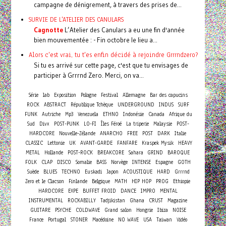
campagne de dénigrement, à travers des prises de...
SURVIE DE L'ATELIER DES CANULARS
Cagnotte
L’Atelier des Canulars a eu une fin d'année
bien mouvementée : - Fin octobre le lieu a...
Alors c'est vrai, tu t'es enfin décidé à rejoindre Grrrndzero?
Si tu es arrivé sur cette page, c'est que tu envisages de
participer à Grrrnd Zero. Merci, on va...
Série
lab
Exposition
Pologne
Festival
Allemagne
Bar des capucins
ROCK
ABSTRACT
République Tchèque
UNDERGROUND
INDUS
SURF
FUNK
Autriche
Mp3
Venezuela
ETHNO
Indonésie
Canada
Afrique du
Sud
Divx
POST-PUNK
LO-FI
Îles Féroé
La triperie
Malaysie
POST-
HARDCORE
Nouvelle-Zélande
ANARCHO
FREE
POST
DARK
Italie
CLASSIC
Lettonie
UK
AVANT-GARDE
FANFARE
Kraspek Mysik
HEAVY
METAL
Hollande
POST-ROCK
BREAKCORE
Sahara
GRIND
BAROQUE
FOLK
CLAP
DISCO
Somalie
BASS
Norvège
INTENSE
Espagne
GOTH
Suède
BLUES
TECHNO
Euskadi
Japon
ACOUSTIQUE
HARD
Grrrnd
Zero et le Clacson
Finlande
Belgique
MATH
HIP HOP
PROG
Ethiopie
HARDCORE
EXPE
BUFFET FROID
DANCE
IMPRO
MENTAL
INSTRUMENTAL
ROCKABILLY
Tadjikistan
Ghana
CRUST
Magazine
GUITARE
PSYCHE
COLDWAVE
Grand salon
Hongrie
Ibiza
NOISE
France
Portugal
STONER
Macédoine
NO WAVE
USA
Taiwan
Vidéo