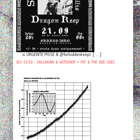
⚔️ URGENTE PISSE & @forbiddenkeepr [ ... ]
JEU 01/10 : CALLAHAN & WITSCHER + PIF & THE GEE GEES