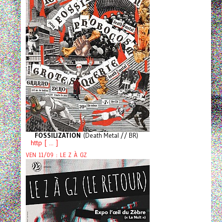
FOSSILIZATION
(Death Metal // BR)
http [ ... ]
VEN 11/09 : LE Z À GZ