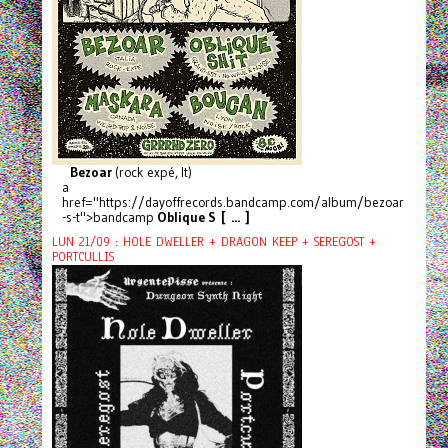
Bezoar
(rock expé, It)
a
href="https://dayoffrecords.bandcamp.com/album/bezoar
-s-t">bandcamp
Oblique S [ ... ]
LUN 21/09 : HOLE DWELLER + DRAGON KEEP + SEREGOST +
PORTCULLIS