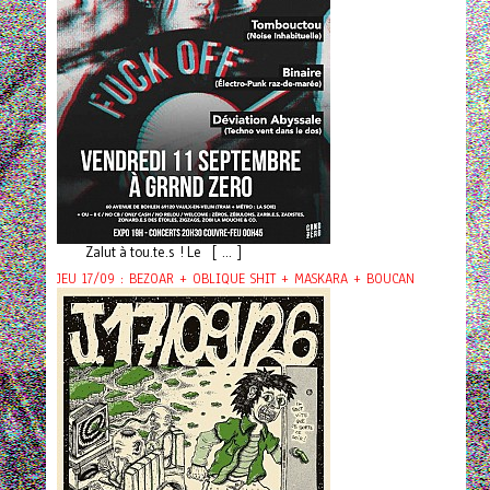
Zalut à tou.te.s ! Le [ ... ]
JEU 17/09 : BEZOAR + OBLIQUE SHIT + MASKARA + BOUCAN