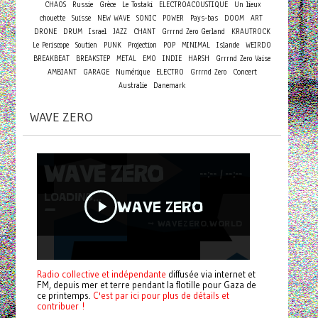
CHAOS
Russie
Grèce
Le Tostaki
ELECTROACOUSTIQUE
Un lieux
chouette
Suisse
NEW WAVE
SONIC
POWER
Pays-bas
DOOM
ART
DRONE
DRUM
Israel
JAZZ
CHANT
Grrrnd Zero Gerland
KRAUTROCK
Le Periscope
Soutien
PUNK
Projection
POP
MINIMAL
Islande
WEIRDO
BREAKBEAT
BREAKSTEP
METAL
EMO
INDIE
HARSH
Grrrnd Zero Vaise
Concert
AMBIANT
GARAGE
Numérique
ELECTRO
Grrrnd Zero
Australie
Danemark
WAVE ZERO
Radio collective et indépendante
diffusée via internet et
FM, depuis mer et terre pendant la flotille pour Gaza de
ce printemps.
C'est par ici pour plus de détails et
contribuer !