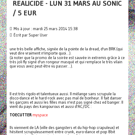
REALICIDE - LUN 31 MARS AU SONIC
/ 5 EUR
Mis à jour : mardi 25 mars 2014 15:38
Écrit par
Super User
une très belle affiche, signée de la pointe de la dread, d'un BRK (qui
veut dire vraiment n'importe quoi…).
(à noter que la promo de la soirée est sauvée in extremis grâce à ce
très joli fly signé d'un rongeur masqué et qui remplace le très vilain
que vous avez peut-être vu passer…).
Il est très rigolo et talentueux aussi. Il mélange sans scrupule la
disco-dance et le hard-rock avec pas mal de bonheur. Il fait danser
les garçons et aussi les filles mais n'est pas signé chez ed banger. Il
vient du pays des kangourous et aussi d'AC/DC :
TOECUTTER
myspace
Ils viennent de LA (ville des gangsters et du hip-hop crapuleux) et
hésitent scrupuleusement entre crunk, euro-dance et pop 8bit