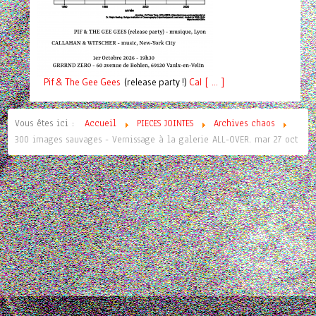
Pif
& The Gee Gees
(release party !)
C
a
l [ ... ]
Vous êtes ici :
Accueil
PIECES JOINTES
Archives chaos
300 images sauvages - Vernissage à la galerie ALL-OVER. mar 27 oct