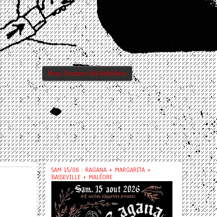
Nous Soutenir Via HelloAsso
SAM 15/08 : RAGANA + MARGARITA +
BASSEVILLE + MALÉORE