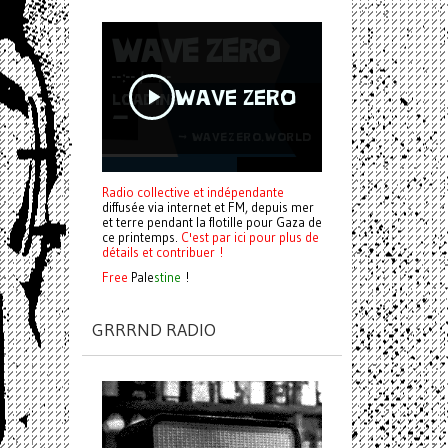
Radio collective et indépendante
diffusée via internet et FM, depuis mer
et terre pendant la flotille pour Gaza de
ce printemps.
C'est par ici pour plus de
détails et contribuer !
Free
Pale
stine
!
GRRRND RADIO