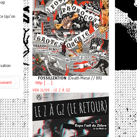
pop
ce (qu’on
isation
FOSSILIZATION
(Death Metal // BR)
Suivant
http [ ... ]
VEN 11/09 : LE Z À GZ