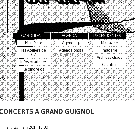
GZ BOHLEN
AGENDA
PIECES JOINTES
Manifeste
Agenda gz
Magazine
les Ateliers de
Agenda passé
Imagerie
GZ
Archives chaos
Infos pratiques
Chantier
Rejoindre gz
 CONCERTS À GRAND GUIGNOL
r : mardi 25 mars 2014 15:39