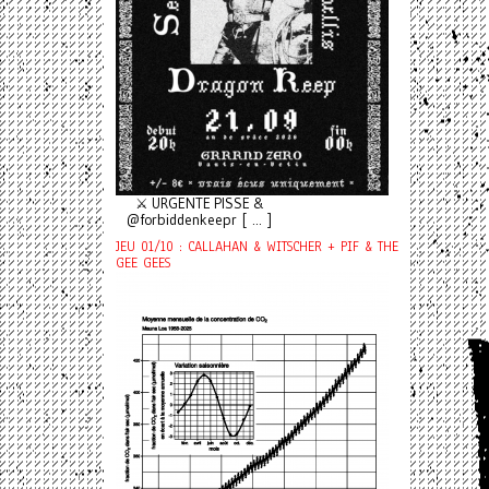
⚔️ URGENTE PISSE &
@forbiddenkeepr [ ... ]
JEU 01/10 : CALLAHAN & WITSCHER + PIF & THE
GEE GEES