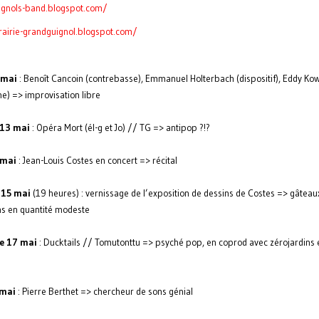
ignols-band.blogspot.com/
brairie-grandguignol.blogspot.com/
 mai
: Benoît Cancoin (contrebasse), Emmanuel Holterbach (dispositif), Eddy Kow
e) => improvisation libre
 13 mai
: Opéra Mort (él-g et Jo) // TG => antipop ?!?
 mai
: Jean-Louis Costes en concert => récital
 15 mai
(19 heures) : vernissage de l’exposition de dessins de Costes => gâteaux
ns en quantité modeste
e 17 mai
: Ducktails // Tomutonttu => psyché pop, en coprod avec zérojardins 
 mai
: Pierre Berthet => chercheur de sons génial