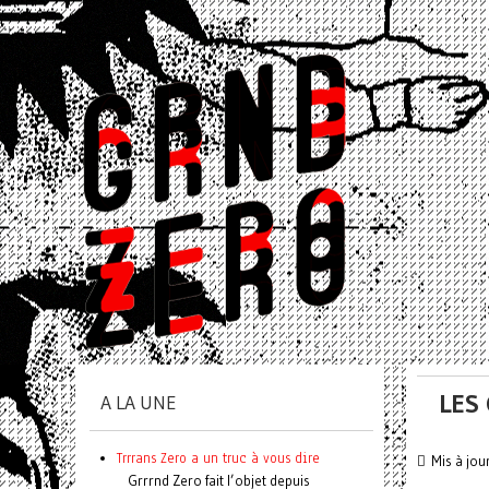
LES
A LA UNE
Trrrans Zero a un truc à vous dire
Mis à jou
Grrrnd Zero fait l’objet depuis