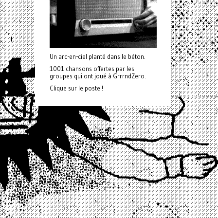
Un arc-en-ciel planté dans le béton.
1001 chansons offertes par les
groupes qui ont joué à GrrrndZero.
Clique sur le poste !