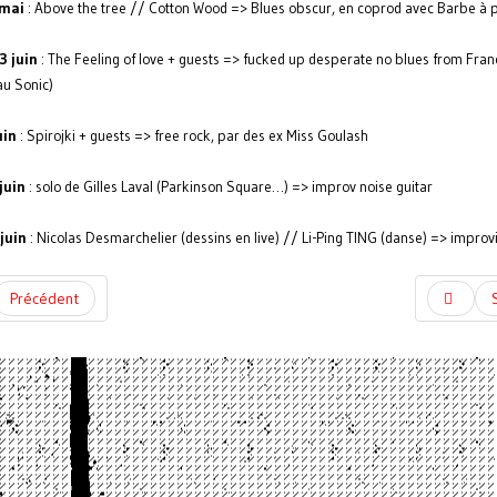
 mai
: Above the tree // Cotton Wood => Blues obscur, en coprod avec Barbe à 
3 juin
: The Feeling of love + guests => fucked up desperate no blues from Fran
au Sonic)
uin
: Spirojki + guests => free rock, par des ex Miss Goulash
juin
: solo de Gilles Laval (Parkinson Square…) => improv noise guitar
juin
: Nicolas Desmarchelier (dessins en live) // Li-Ping TING (danse) => improv
Précédent