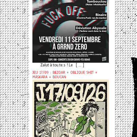
Zalut à tou.te.s ! Le [ ... ]
JEU 17/09 : BEZOAR + OBLIQUE SHIT +
MASKARA + BOUCAN