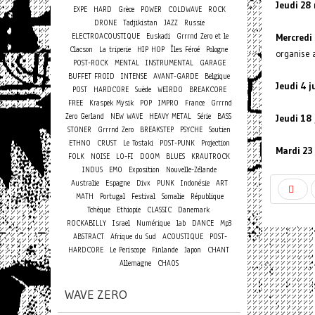
Jeudi 28
EXPE
HARD
Grèce
POWER
COLDWAVE
ROCK
DRONE
Tadjikistan
JAZZ
Russie
ELECTROACOUSTIQUE
Euskadi
Grrrnd Zero et le
Mercredi 
Clacson
La triperie
HIP HOP
Îles Féroé
Pologne
organise 
POST-ROCK
MENTAL
INSTRUMENTAL
GARAGE
BUFFET FROID
INTENSE
AVANT-GARDE
Belgique
Jeudi 4 j
POST
HARDCORE
Suède
WEIRDO
BREAKCORE
FREE
Kraspek Mysik
POP
IMPRO
France
Grrrnd
Zero Gerland
NEW WAVE
HEAVY METAL
Série
BASS
Jeudi 18 
STONER
Grrrnd Zero
BREAKSTEP
PSYCHE
Soutien
ETHNO
CRUST
Le Tostaki
POST-PUNK
Projection
Mardi 23 
FOLK
NOISE
LO-FI
DOOM
BLUES
KRAUTROCK
INDUS
EMO
Exposition
Nouvelle-Zélande
Australie
Espagne
Divx
PUNK
Indonésie
ART
MATH
Portugal
Festival
Somalie
République
Tchèque
Ethiopie
CLASSIC
Danemark
ROCKABILLY
Israel
Numérique
lab
DANCE
Mp3
ABSTRACT
Afrique du Sud
ACOUSTIQUE
POST-
HARDCORE
Le Periscope
Finlande
Japon
CHANT
Allemagne
CHAOS
WAVE ZERO