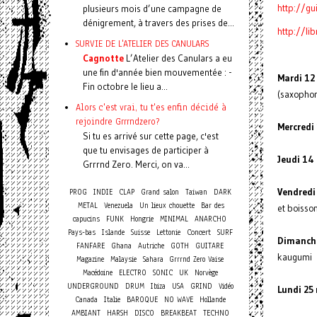
http://gu
plusieurs mois d’une campagne de
dénigrement, à travers des prises de...
http://li
SURVIE DE L'ATELIER DES CANULARS
Cagnotte
L’Atelier des Canulars a eu
une fin d'année bien mouvementée : -
Mardi 12
Fin octobre le lieu a...
(saxophon
Alors c'est vrai, tu t'es enfin décidé à
rejoindre Grrrndzero?
Mercredi
Si tu es arrivé sur cette page, c'est
que tu envisages de participer à
Jeudi 14
Grrrnd Zero. Merci, on va...
Vendredi
PROG
INDIE
CLAP
Grand salon
Taiwan
DARK
METAL
Venezuela
Un lieux chouette
Bar des
et boisso
capucins
FUNK
Hongrie
MINIMAL
ANARCHO
Concert
Pays-bas
Islande
Suisse
Lettonie
SURF
Dimanch
FANFARE
Ghana
Autriche
GOTH
GUITARE
kaugumi
Magazine
Malaysie
Sahara
Grrrnd Zero Vaise
Macédoine
ELECTRO
SONIC
UK
Norvège
UNDERGROUND
DRUM
Ibiza
USA
GRIND
Vidéo
Lundi 25
Canada
Italie
BAROQUE
NO WAVE
Hollande
AMBIANT
HARSH
DISCO
BREAKBEAT
TECHNO