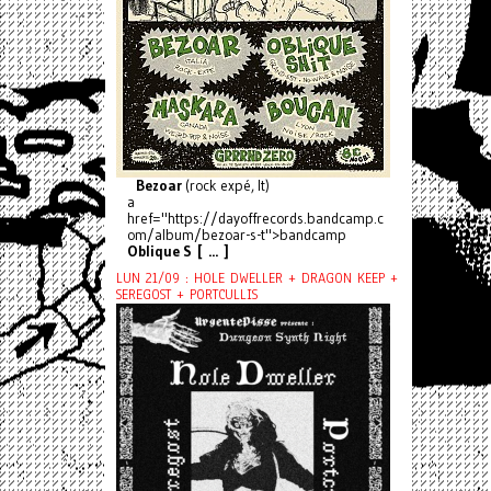
Bezoar
(rock expé, It)
a
href="https://dayoffrecords.bandcamp.c
om/album/bezoar-s-t">bandcamp
Oblique S [ ... ]
LUN 21/09 : HOLE DWELLER + DRAGON KEEP +
SEREGOST + PORTCULLIS