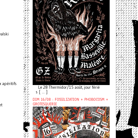
alski
 apéritifs
Le 28 Thermidor/15 août, jour férié
s [ ... ]
DIM 16/08 : FOSSILIZATION + PHOBOCOSM +
GROTESQUERIE
et