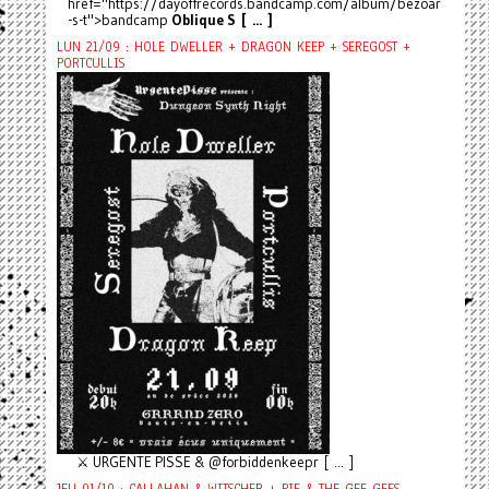
href="https://dayoffrecords.bandcamp.com/album/bezoar
-s-t">bandcamp
Oblique S [ ... ]
LUN 21/09 : HOLE DWELLER + DRAGON KEEP + SEREGOST +
PORTCULLIS
⚔️ URGENTE PISSE & @forbiddenkeepr [ ... ]
JEU 01/10 : CALLAHAN & WITSCHER + PIF & THE GEE GEES