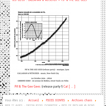
Pif
& The Gee Gees
(release party !)
C
a
l [ ... ]
Vous êtes ici :
Accueil
PIECES JOINTES
Archives chaos
MER 22 AVRIL : ORION RIGEL DOMMISSE + BESS OF BEDLAM @ BONS