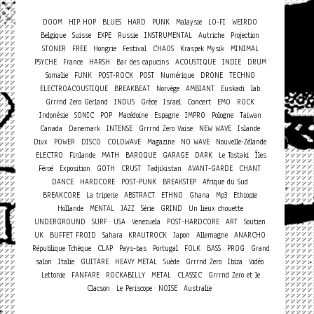
DOOM
HIP HOP
BLUES
HARD
PUNK
Malaysie
LO-FI
WEIRDO
Belgique
Suisse
EXPE
Russie
INSTRUMENTAL
Autriche
Projection
STONER
FREE
Hongrie
Festival
CHAOS
Kraspek Mysik
MINIMAL
PSYCHE
France
HARSH
Bar des capucins
ACOUSTIQUE
INDIE
DRUM
Somalie
FUNK
POST-ROCK
POST
Numérique
DRONE
TECHNO
ELECTROACOUSTIQUE
BREAKBEAT
Norvège
AMBIANT
Euskadi
lab
Concert
Grrrnd Zero Gerland
INDUS
Grèce
Israel
EMO
ROCK
Indonésie
SONIC
POP
Macédoine
Espagne
IMPRO
Pologne
Taiwan
Canada
Danemark
INTENSE
Grrrnd Zero Vaise
NEW WAVE
Islande
Divx
POWER
DISCO
COLDWAVE
Magazine
NO WAVE
Nouvelle-Zélande
ELECTRO
Finlande
MATH
BAROQUE
GARAGE
DARK
Le Tostaki
Îles
Féroé
Exposition
GOTH
CRUST
Tadjikistan
AVANT-GARDE
CHANT
DANCE
HARDCORE
POST-PUNK
BREAKSTEP
Afrique du Sud
BREAKCORE
La triperie
ABSTRACT
ETHNO
Ghana
Mp3
Ethiopie
Hollande
MENTAL
JAZZ
Série
GRIND
Un lieux chouette
UNDERGROUND
SURF
USA
Venezuela
POST-HARDCORE
ART
Soutien
UK
BUFFET FROID
Sahara
KRAUTROCK
Japon
Allemagne
ANARCHO
République Tchèque
CLAP
Pays-bas
Portugal
FOLK
BASS
PROG
Grand
salon
Italie
GUITARE
HEAVY METAL
Suède
Grrrnd Zero
Ibiza
Vidéo
Lettonie
FANFARE
ROCKABILLY
METAL
CLASSIC
Grrrnd Zero et le
Clacson
Le Periscope
NOISE
Australie