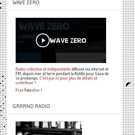
WAVE ZERO
Radio collective et indépendante
diffusée via internet et
FM, depuis mer et terre pendant la flotille pour Gaza de
ce printemps.
C'est par ici pour plus de détails et
contribuer !
Free
Pale
stine
!
GRRRND RADIO