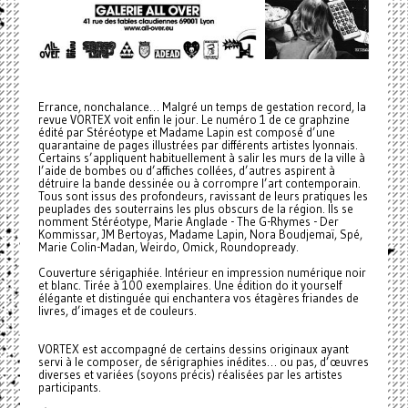
Errance, nonchalance… Malgré un temps de gestation record, la
revue VORTEX voit enfin le jour. Le numéro 1 de ce graphzine
édité par Stéréotype et Madame Lapin est composé d’une
quarantaine de pages illustrées par différents artistes lyonnais.
Certains s’appliquent habituellement à salir les murs de la ville à
l’aide de bombes ou d’affiches collées, d’autres aspirent à
détruire la bande dessinée ou à corrompre l’art contemporain.
Tous sont issus des profondeurs, ravissant de leurs pratiques les
peuplades des souterrains les plus obscurs de la région. Ils se
nomment Stéréotype, Marie Anglade - The G-Rhymes - Der
Kommissar, JM Bertoyas, Madame Lapin, Nora Boudjemaï, Spé,
Marie Colin-Madan, Weirdo, Omick, Roundopready.
Couverture sérigaphiée. Intérieur en impression numérique noir
et blanc. Tirée à 100 exemplaires. Une édition do it yourself
élégante et distinguée qui enchantera vos étagères friandes de
livres, d’images et de couleurs.
VORTEX est accompagné de certains dessins originaux ayant
servi à le composer, de sérigraphies inédites… ou pas, d’œuvres
diverses et variées (soyons précis) réalisées par les artistes
participants.