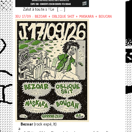
Zalut à tou.te.s ! Le [ ... ]
JEU 17/09 : BEZOAR + OBLIQUE SHIT + MASKARA + BOUCAN
Bezoar
(rock expé, It)
a