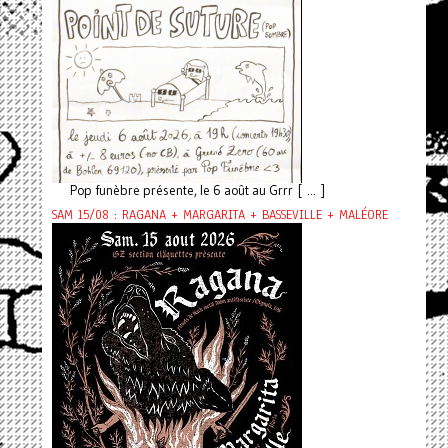
Pop funèbre présente, le 6 août au Grrr [ ... ]
SAM 15/08 : RAGANA + MARGARITA + BASSEVILLE + MALÉORE