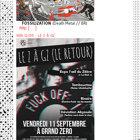
FOSSILIZATION
(Death Metal // BR)
http [ ... ]
VEN 11/09 : LE Z À GZ