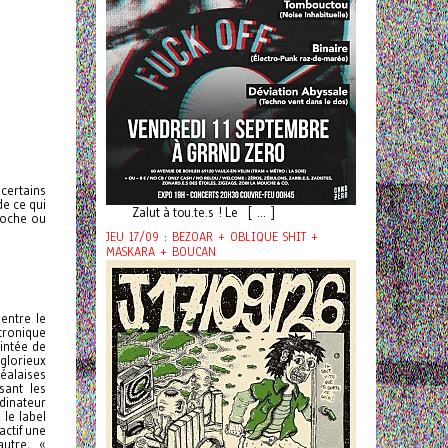
certains
de ce qui
Zalut à tou.te.s ! Le [ ... ]
roche ou
JEU 17/09 : BEZOAR + OBLIQUE SHIT +
MASKARA + BOUCAN
 entre le
ctronique
intée de
glorieux
alaises
sant les
rdinateur
 le label
actif une
utre, «