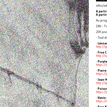
infos/a
A parti
A parti
Au prog
18h :- F
20h jusq
- Tout d
-
Léonar
http://
-
Froe C
http://
-
Purple
https:/
-
Pierre
https:/
-
Jean-M
http://
-
Poiso
https:/
-
Venin
https:/
-
Frau K