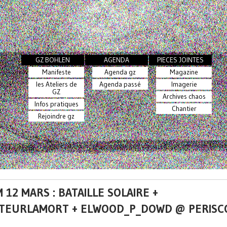
GZ BOHLEN
AGENDA
PIECES JOINTES
Manifeste
Agenda gz
Magazine
les Ateliers de
Agenda passé
Imagerie
GZ
Archives chaos
Infos pratiques
Chantier
Rejoindre gz
 12 MARS : BATAILLE SOLAIRE +
TEURLAMORT + ELWOOD_P_DOWD @ PERISC