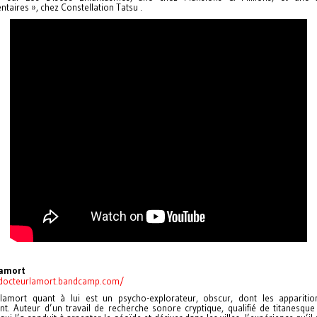
aires », chez Constellation Tatsu .
lamort
/docteurlamort.bandcamp.com/
lamort quant à lui est un psycho-explorateur, obscur, dont les appariti
t. Auteur d’un travail de recherche sonore cryptique, qualifié de titanesque