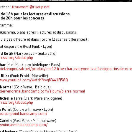
dresse :
trouavomi@riseup.net
r de 18h pour les lectures et discussions
r de 20h pour les concerts
ramme :
ukushima, 5 ans après : lectures et discussions
u'à pas d'heure et dans l'ordre (2 scènes différentes) :
oit disparaître (Post Punk - Lyon)
d Kotik
(Narkowave - Guitarzéro)
grrzzz.org/about.php
har
(Post Punk psychédélique - Paris)
spielzeugmuzak.net/produit/sm-12-froe-char-everyone-is-a-foreigner-inside-or-
 Bliss
(Punk Froid - Marseille)
/www.youtube.com/watch?v=gfC441Fi58Q
 Normal
(Cold Wave - Belgique)
/pierrenormal.bandcamp.com/album/pierre-normal
ichelle
Tarre (Dark Wave anxiogène)
grrzzz.org/about.php
n Point
(Cold-synth wave - Lyon)
/poisonpoint.bandcamp.com/
 Carmin
(Post Punk - Minimal wave)
/venincarmin.bandcamp.com/
arl Iceberg
(Ghost Punk et Bizarre Wave - Paris)