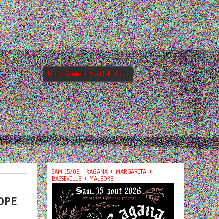
Nous Soutenir Via HelloAsso
SAM 15/08 : RAGANA + MARGARITA +
BASSEVILLE + MALÉORE
OPE