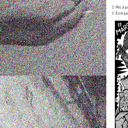
Mis à j
Écrit p