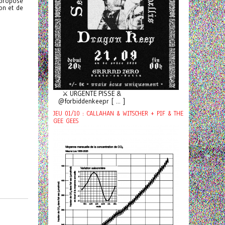
l propose
ion et de
⚔️ URGENTE PISSE &
@forbiddenkeepr [ ... ]
JEU 01/10 : CALLAHAN & WITSCHER + PIF & THE
GEE GEES