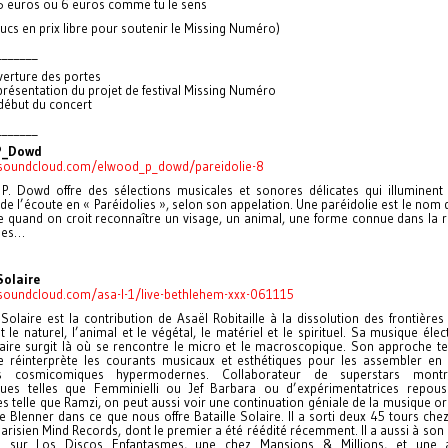
 5 euros ou 6 euros comme tu le sens
rucs en prix libre pour soutenir le Missing Numéro)
_______
verture des portes
résentation du projet de festival Missing Numéro
début du concert
_______
P_Dowd
/soundcloud.com/elwood_p_dowd/pareidolie-8
P. Dowd offre des sélections musicales et sonores délicates qui illuminent 
de l’écoute en « Paréidolies », selon son appelation. Une paréidolie est le nom 
e quand on croit reconnaître un visage, un animal, une forme connue dans la 
ges…
Solaire
/soundcloud.com/asa-l-1/live-bethlehem-xxx-061115
 Solaire est la contribution de Asaël Robitaille à la dissolution des frontières
et le naturel, l’animal et le végétal, le matériel et le spirituel. Sa musique éle
aire surgit là où se rencontre le micro et le macroscopique. Son approche te
 réinterprète les courants musicaux et esthétiques pour les assembler en 
es cosmicomiques hypermodernes. Collaborateur de superstars montré
es telles que Femminielli ou Jef Barbara ou d’expérimentatrices repous
es telle que Ramzi, on peut aussi voir une continuation géniale de la musique o
 Blenner dans ce que nous offre Bataille Solaire. Il a sorti deux 45 tours chez
risien Mind Records, dont le premier a été réédité récemment. Il a aussi à son 
te sur Los Discos Enfantasmes, une chez Mansions & Millions, et une a