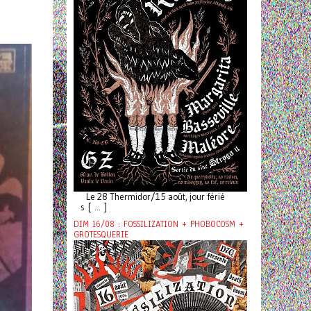
Le 28 Thermidor/15 août, jour férié
s [ ... ]
DIM 16/08 : FOSSILIZATION + PHOBOCOSM +
GROTESQUERIE