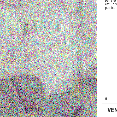
pairs et
est un v
publicat
#
VE