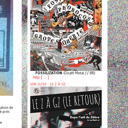
FOSSILIZATION
(Death Metal // BR)
http [ ... ]
VEN 11/09 : LE Z À GZ
ation de
é près
pe