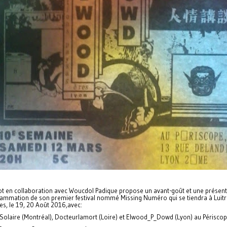
ot en collaboration avec Woucdol Padique propose un avant-goût et une présent
rammation de son premier festival nommé Missing Numéro qui se tiendra à Luitr
es, le 19, 20 Août 2016,avec:
e Solaire (Montréal), Docteurlamort (Loire) et Elwood_P_Dowd (Lyon) au Périsco