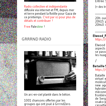
Entrée:
Radio collective et indépendante
(+ des t
diffusée via internet et FM, depuis mer
_______
et terre pendant la flotille pour Gaza de
ce printemps.
C'est par ici pour plus de
20h: ou
détails et contribuer !
20h15: p
20h40: 
Free
Pale
stine
!
_______
Elwood_
GRRRND RADIO
https:/
Elwood 
aspects 
se pass
les nua
/
Bataille 
https:/
Bataille
virtuel 
molécul
new age
hybrid
méconnu
Un arc-en-ciel planté dans le béton.
frontièr
de Serge
1001 chansons offertes par les
osako-pa
groupes qui ont joué à GrrrndZero.
casset