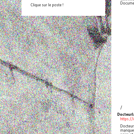
Document
Clique sur le poste !
/
Docteur
https:/
Docteur
manquen