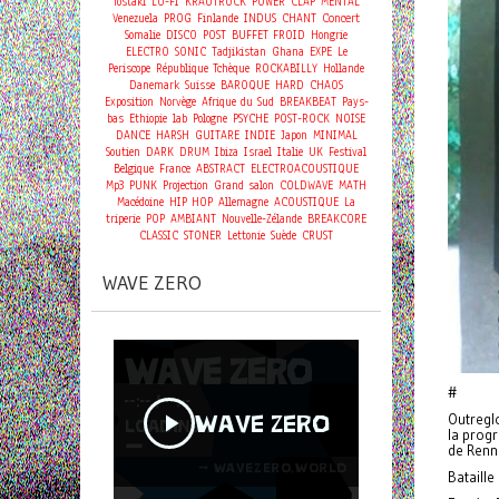
Tostaki
LO-FI
KRAUTROCK
POWER
CLAP
MENTAL
Concert
Venezuela
PROG
Finlande
INDUS
CHANT
Somalie
DISCO
POST
BUFFET FROID
Hongrie
ELECTRO
SONIC
Tadjikistan
Ghana
EXPE
Le
Periscope
République Tchèque
ROCKABILLY
Hollande
Danemark
Suisse
BAROQUE
HARD
CHAOS
Exposition
Norvège
Afrique du Sud
BREAKBEAT
Pays-
bas
Ethiopie
lab
Pologne
PSYCHE
POST-ROCK
NOISE
DANCE
HARSH
GUITARE
INDIE
Japon
MINIMAL
Soutien
DARK
DRUM
Ibiza
Israel
Italie
UK
Festival
Belgique
France
ABSTRACT
ELECTROACOUSTIQUE
Mp3
PUNK
Projection
Grand salon
COLDWAVE
MATH
Macédoine
HIP HOP
Allemagne
ACOUSTIQUE
La
triperie
POP
AMBIANT
Nouvelle-Zélande
BREAKCORE
CLASSIC
STONER
Lettonie
Suède
CRUST
WAVE ZERO
#
Outregl
la prog
de Renn
Bataill