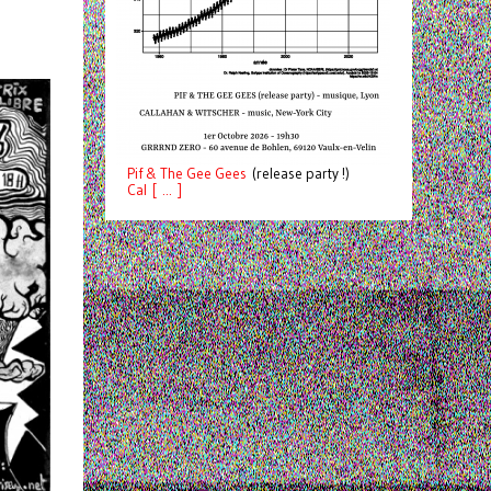
Pif
& The Gee Gees
(release party !)
C
a
l [ ... ]