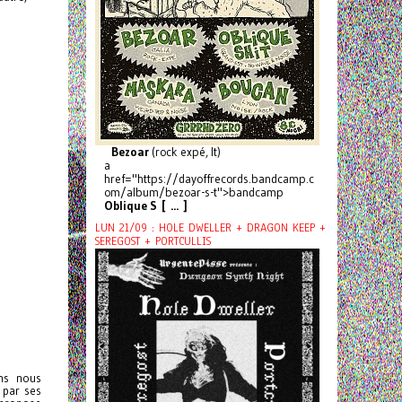
Bezoar
(rock expé, It)
a
href="https://dayoffrecords.bandcamp.c
om/album/bezoar-s-t">bandcamp
Oblique S [ ... ]
LUN 21/09 : HOLE DWELLER + DRAGON KEEP +
SEREGOST + PORTCULLIS
ons nous
 par ses