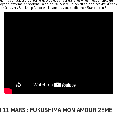
 qui l’a conduit à arpenter le géoïde et dériver dans les villes, l’expérience qu’i
oyage extrême et profond.La fin de 2015 a vu le réveil de son activité d’édit
ion à travers Blackship Records. Il a auparavant publié chez Standard In Fi.
N 11 MARS : FUKUSHIMA MON AMOUR 2EME