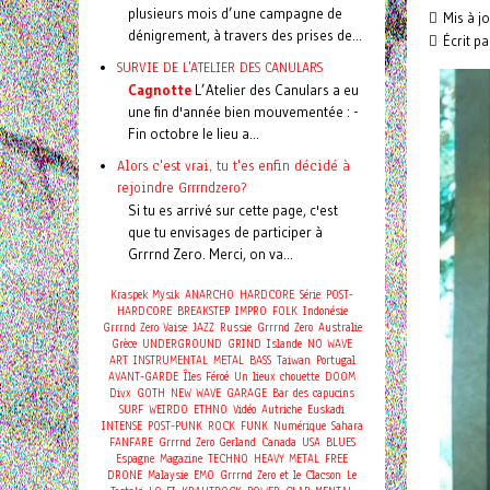
plusieurs mois d’une campagne de
Mis à j
dénigrement, à travers des prises de...
Écrit p
SURVIE DE L'ATELIER DES CANULARS
Cagnotte
L’Atelier des Canulars a eu
une fin d'année bien mouvementée : -
Fin octobre le lieu a...
Alors c'est vrai, tu t'es enfin décidé à
rejoindre Grrrndzero?
Si tu es arrivé sur cette page, c'est
que tu envisages de participer à
Grrrnd Zero. Merci, on va...
Kraspek Mysik
ANARCHO
HARDCORE
Série
POST-
HARDCORE
BREAKSTEP
IMPRO
FOLK
Indonésie
Grrrnd Zero Vaise
JAZZ
Russie
Grrrnd Zero
Australie
Grèce
UNDERGROUND
GRIND
Islande
NO WAVE
ART
INSTRUMENTAL
METAL
BASS
Taiwan
Portugal
AVANT-GARDE
Îles Féroé
Un lieux chouette
DOOM
Divx
GOTH
NEW WAVE
GARAGE
Bar des capucins
SURF
WEIRDO
ETHNO
Vidéo
Autriche
Euskadi
INTENSE
POST-PUNK
ROCK
FUNK
Numérique
Sahara
FANFARE
Grrrnd Zero Gerland
Canada
USA
BLUES
Espagne
Magazine
TECHNO
HEAVY METAL
FREE
DRONE
Malaysie
EMO
Grrrnd Zero et le Clacson
Le