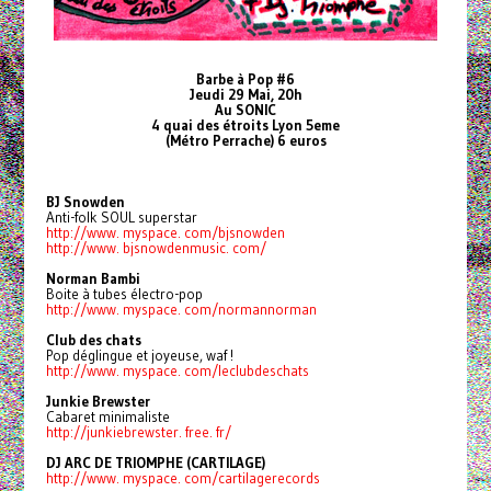
Barbe à Pop #6
Jeudi 29 Mai, 20h
Au SONIC
4 quai des étroits Lyon 5eme
(Métro Perrache) 6 euros
BJ Snowden
Anti-folk SOUL superstar
http://www. myspace. com/bjsnowden
http://www. bjsnowdenmusic. com/
Norman Bambi
Boite à tubes électro-pop
http://www. myspace. com/normannorman
Club des chats
Pop déglingue et joyeuse, waf !
http://www. myspace. com/leclubdeschats
Junkie Brewster
Cabaret minimaliste
http://junkiebrewster. free. fr/
DJ ARC DE TRIOMPHE (CARTILAGE)
http://www. myspace. com/cartilagerecords