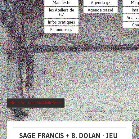
Manifeste
Agenda gz
Mag
les Ateliers de
Agenda passé
Ima
GZ
Archiv
Infos pratiques
Cha
Rejoindre gz
Nous Soutenir Via HelloAsso
SAGE FRANCIS + B. DOLAN - JEU