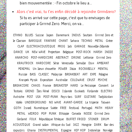
bien mouvementée : - Fin octobre le lieu a...
Alors c'est vrai, tu t'es enfin décidé à rejoindre Grrrndzero?
Si tu es arrivé sur cette page, c'est que tu envisages de
participer à Grrrnd Zero. Merci, on va...
ETHNO
BLUES
Suisse
Japon
Danemark
INDUS
Soutien
Grrrnd Zero et
le Clacson
BAROQUE
FANFARE
CHANT
Sahara
TECHNO
METAL
Grèce
CLAP
ELECTROACOUSTIQUE
PROG
lab
GARAGE
Nouvelle-Zélande
DANCE
UK
NEW WAVE
Projection
Belgique
POST-ROCK
HARSH
INDIE
ANARCHO
POST-HARDCORE
ABSTRACT
DRONE
Lettonie
Grrrnd Zero
KRAUTROCK
HARDCORE
Série
Venezuela
Somalie
Divx
AMBIANT
MINIMAL
Un lieux chouette
POWER
Ibiza
ROCKABILLY
MENTAL
Russie
BASS
CLASSIC
Malaysie
BREAKBEAT
ART
EXPE
Pologne
Kraspek Mysik
Exposition
Australie
COLDWAVE
CRUST
PSYCHE
Concert
BREAKCORE
CHAOS
France
BREAKSTEP
HARD
Le Periscope
Le
Tostaki
GRIND
Îles Féroé
DISCO
Islande
Euskadi
Finlande
ELECTRO
Autriche
POST
USA
POST-PUNK
Pays-bas
SURF
GUITARE
Tadjikistan
Vidéo
UNDERGROUND
NO WAVE
AVANT-GARDE
La triperie
Taiwan
GOTH
Israel
Numérique
Suède
FREE
Festival
Portugal
MATH
HEAVY
METAL
WEIRDO
POP
PUNK
Ethiopie
Canada
NOISE
Grrrnd Zero
Gerland
FOLK
République Tchèque
BUFFET FROID
STONER
DRUM
ACOUSTIQUE
Grand salon
Afrique du Sud
JAZZ
Hongrie
DARK
Bar des
capucins
Ghana
INSTRUMENTAL
Espagne
HIP HOP
Indonésie
Norvège