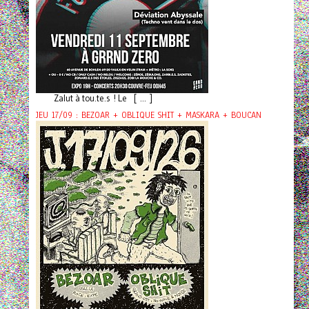
Zalut à tou.te.s ! Le [ ... ]
JEU 17/09 : BEZOAR + OBLIQUE SHIT + MASKARA + BOUCAN