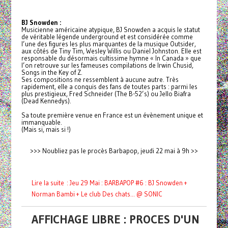
BJ Snowden :
Musicienne américaine atypique, BJ Snowden a acquis le statut
de véritable légende underground et est considérée comme
l’une des figures les plus marquantes de la musique Outsider,
aux côtés de Tiny Tim, Wesley Willis ou Daniel Johnston. Elle est
responsable du désormais cultissime hymne « In Canada » que
l’on retrouve sur les fameuses compilations de Irwin Chusid,
Songs in the Key of Z.
Ses compositions ne ressemblent à aucune autre. Très
rapidement, elle a conquis des fans de toutes parts : parmi les
plus prestigieux, Fred Schneider (The B-52’s) ou Jello Biafra
(Dead Kennedys).
Sa toute première venue en France est un évènement unique et
immanquable.
(Mais si, mais si !)
>>> Noubliez pas le procès Barbapop, jeudi 22 mai à 9h >>
Lire la suite : Jeu 29 Mai : BARBAPOP #6 : BJ Snowden +
Norman Bambi + Le club Des chats... @ SONIC
AFFICHAGE LIBRE : PROCES D'UN