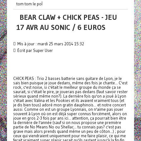
tom tom le poÏ
BEAR CLAW + CHICK PEAS - JEU
17 AVR AU SONIC / 6 EUROS
Mis à jour : mardi 25 mars 2014 15:32
Écrit par Super User
CHICK PEAS : Trio 2 basses batterie sans guitare de Lyon, je le
sais bien puisque je joue dedans, même des fois je chante... C'est
rock, c'est noise, si c'était le meilleur groupe du monde ça se
saurait, si c'était le pire, je jouerais pas dedans (faut savoir rester
sérieux quand même non?). La dernière fois qu'on a joué à Lyon
c'était avec Valina et les Pookies et ils avaient vraiment tous (et
je dis bien tous) adoré mon gratin dauphinois... et notre concert
aussi. Comme on est un groupe Lyonnais, on n'aime pas jouer
souvent à Lyon où on est déjà super connus forcément, alors on
joue en gros 2-3 fois par ans ici... attention, ça pourrait bien être
la dernière de l'année (sauf si on nous propose une première
partie de No Means No ou Shellac... tu connais pas? c'est pas
grave mais alors prends quand même un peu de côton...) ; pour
ceux qui viendraient uniquement pour me faire plaisir, ce qui me
ferait vraiment super plaisir serait qu'ils restent jusqu'à la fin-fin