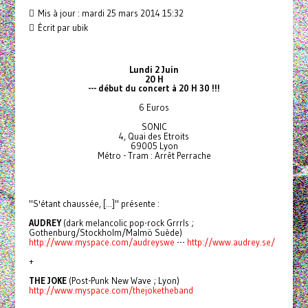
Mis à jour : mardi 25 mars 2014 15:32
Écrit par ubik
Lundi 2 Juin
20 H
--- début du concert à 20 H 30 !!!
6 Euros
SONIC
4, Quai des Etroits
69005 Lyon
Métro - Tram : Arrêt Perrache
"S'étant chaussée, [...]" présente :
AUDREY
(dark melancolic pop-rock Grrrls ;
Gothenburg/Stockholm/Malmö Suède)
http://www.myspace.com/audreyswe
---
http://www.audrey.se/
+
THE JOKE
(Post-Punk New Wave ; Lyon)
http://www.myspace.com/thejoketheband