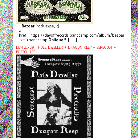
Bezoar
(rock expé, It)
a
href="https://dayoffrecords.bandcamp.com/album/bezoar
-s-t">bandcamp
Oblique S [ ... ]
LUN 21/09 : HOLE DWELLER + DRAGON KEEP + SEREGOST +
PORTCULLIS