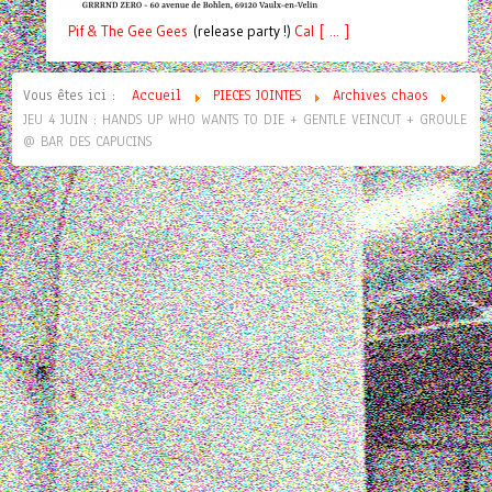
Pif
& The Gee Gees
(release party !)
C
a
l [ ... ]
Vous êtes ici :
Accueil
PIECES JOINTES
Archives chaos
JEU 4 JUIN : HANDS UP WHO WANTS TO DIE + GENTLE VEINCUT + GROULE
@ BAR DES CAPUCINS