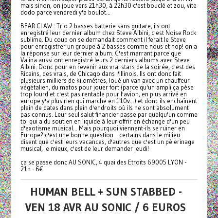
mais sinon, on joue vers 21h30, à 22h30 c'est bouclé et zou, vite
dodo parce vendredi y'a boulot...
BEAR CLAW : Trio 2 basses batterie sans guitare, ils ont
enregistré leur dernier album chez Steve Albini, c'est Noise Rock
sublime. Du coup on se demandait comment il ferait le Steve
pour enregistrer un groupe à 2 basses comme nous et hop! on a
la réponse sur leur dernier album. C'est marrant parce que
Valina aussi ont enregistré leurs 2 derniers albums avec Steve
Albini. Donc pour en revenir aux vrai stars de la soirée, c'est des
Ricains, des vrais, de Chicago dans l'Illinois. Ils ont donc fait
plusieurs milliers de kilomètres, loué un van avec un chauffeur
végétalien, du matos pour jouer fort (parce qu'un ampli ça pèse
trop lourd et c'est pas rentable pour l'avion, en plus arrivé en
europe y'a plus rien qui marche en 110v...) et donc ils enchaînent
plein de dates dans plein d'endroits où ils ne sont absolument
pas connus. Leur seul salut financier passe par quelqu'un comme
toi qui a du soutien en liquide à leur offrir en échange d'un peu
d'exotisme musical... Mais pourquoi viennent-ils se ruiner en
Europe? c'est une bonne question... certains dans le milieu
disent que c'est leurs vacances, d'autres que c'est un pèlerinage
musical, le mieux, c'est de leur demander jeudi!
ça se passe donc AU SONIC, 4 quai des Etroits 69005 LYON -
21h - 6€
HUMAN BELL + SUN STABBED -
VEN 18 AVR AU SONIC / 6 EUROS