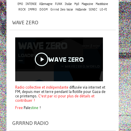
EMO
INTENSE
Allemagne
FUNK
Italie
Mp3
Magazine
Macédoine
ROCK
IMPRO
DOOM
Grrrnd Zero Vaise
Hollande
SONIC
LO-FI
WAVE ZERO
Radio collective et indépendante
diffusée via internet et
FM, depuis mer et terre pendant la flotille pour Gaza de
ce printemps.
C'est par ici pour plus de détails et
contribuer !
Free
Pale
stine
!
GRRRND RADIO