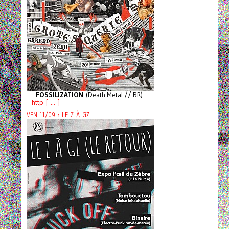
FOSSILIZATION
(Death Metal // BR)
http [ ... ]
VEN 11/09 : LE Z À GZ