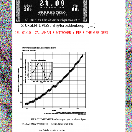
⚔️ URGENTE PISSE & @forbiddenkeepr [ ... ]
JEU 01/10 : CALLAHAN & WITSCHER + PIF & THE GEE GEES