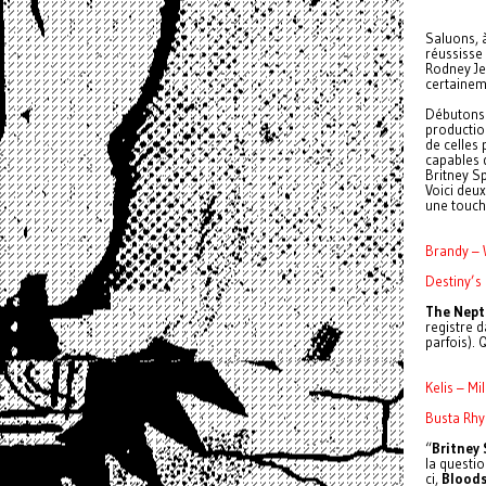
Saluons, à
réussisse
Rodney Je
certaineme
Débutons
productio
de celles
capables d
Britney Sp
Voici deux
une touche
Brandy – 
Destiny’s
The Nept
registre 
parfois).
Kelis – M
Busta Rhy
“
Britney 
la questi
ci,
Bloods