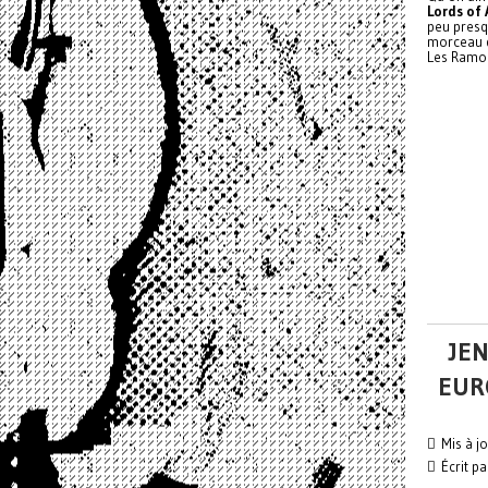
Lords of
peu presqu
morceau d
Les Ramon
JEN
EUR
Mis à j
Écrit p