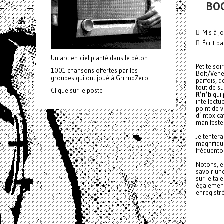
BOO
Mis à j
Écrit p
Un arc-en-ciel planté dans le béton.
Petite soi
1001 chansons offertes par les
Bolt/Vene
groupes qui ont joué à GrrrndZero.
parfois, d
tout de s
Clique sur le poste !
R’n’b
qui 
intellectu
point de v
d’intoxic
manifestem
Je tentera
magnifiqu
fréquento
Notons, e
savoir une
sur le tal
également
enregistré