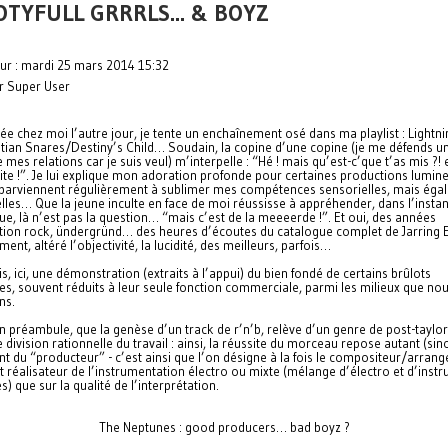
TYFULL GRRRLS... & BOYZ
our : mardi 25 mars 2014 15:32
ar Super User
rée chez moi l’autre jour, je tente un enchaînement osé dans ma playlist : Lightn
tian Snares/Destiny’s Child… Soudain, la copine d’une copine (je me défends u
e mes relations car je suis veul) m’interpelle : “Hé ! mais qu’est-c’que t’as mis ?!
uite !”. Je lui explique mon adoration profonde pour certaines productions lumin
parviennent régulièrement à sublimer mes compétences sensorielles, mais éga
elles… Que la jeune inculte en face de moi réussisse à appréhender, dans l’insta
ue, là n’est pas la question… “mais c’est de la meeeerde !”. Et oui, des années
ation rock, ündergründ… des heures d’écoutes du catalogue complet de Jarring Ef
ent, altéré l’objectivité, la lucidité, des meilleurs, parfois…
is, ici, une démonstration (extraits à l’appui) du bien fondé de certains brûlots
es, souvent réduits à leur seule fonction commerciale, parmi les milieux que no
ns.
n préambule, que la genèse d’un track de r’n’b, relève d’un genre de post-taylo
 division rationnelle du travail : ainsi, la réussite du morceau repose autant (sin
ent du “producteur” - c’est ainsi que l’on désigne à la fois le compositeur/arrang
 réalisateur de l’instrumentation électro ou mixte (mélange d’électro et d’inst
s) que sur la qualité de l’interprétation.
The Neptunes : good producers… bad boyz ?