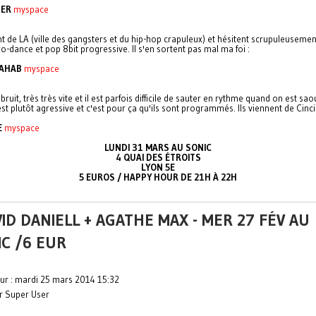
ER
myspace
nt de LA (ville des gangsters et du hip-hop crapuleux) et hésitent scrupuleusemen
o-dance et pop 8bit progressive. Il s'en sortent pas mal ma foi :
 AHAB
myspace
u bruit, très très vite et il est parfois difficile de sauter en rythme quand on est sao
t plutôt agressive et c'est pour ça qu'ils sont programmés. Ils viennent de Cinci
E
myspace
LUNDI 31 MARS AU SONIC
4 QUAI DES ÉTROITS
LYON 5E
5 EUROS / HAPPY HOUR DE 21H À 22H
ID DANIELL + AGATHE MAX - MER 27 FÉV AU
IC /6 EUR
our : mardi 25 mars 2014 15:32
ar Super User