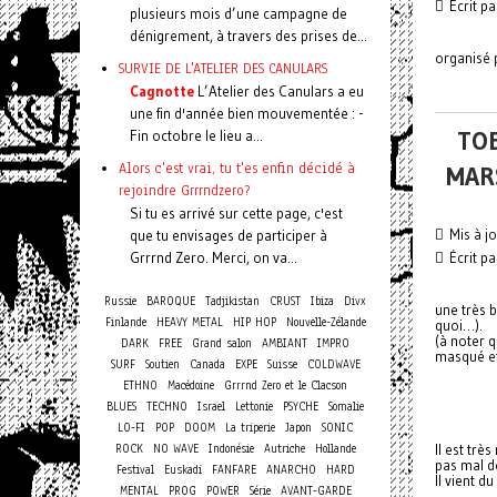
Écrit p
plusieurs mois d’une campagne de
dénigrement, à travers des prises de...
organisé 
SURVIE DE L'ATELIER DES CANULARS
Cagnotte
L’Atelier des Canulars a eu
une fin d'année bien mouvementée : -
TOE
Fin octobre le lieu a...
Alors c'est vrai, tu t'es enfin décidé à
MAR
rejoindre Grrrndzero?
Si tu es arrivé sur cette page, c'est
Mis à j
que tu envisages de participer à
Grrrnd Zero. Merci, on va...
Écrit p
Russie
BAROQUE
Tadjikistan
CRUST
Ibiza
Divx
une très b
Finlande
HEAVY METAL
HIP HOP
Nouvelle-Zélande
quoi…).
(à noter q
DARK
FREE
Grand salon
AMBIANT
IMPRO
masqué et
SURF
Soutien
Canada
EXPE
Suisse
COLDWAVE
ETHNO
Macédoine
Grrrnd Zero et le Clacson
BLUES
TECHNO
Israel
Lettonie
PSYCHE
Somalie
LO-FI
POP
DOOM
La triperie
Japon
SONIC
ROCK
NO WAVE
Indonésie
Autriche
Hollande
Il est trè
pas mal de
Festival
Euskadi
FANFARE
ANARCHO
HARD
Il vient 
MENTAL
PROG
POWER
Série
AVANT-GARDE