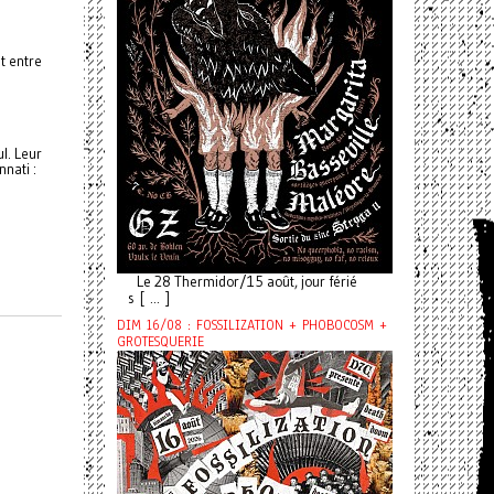
t entre
ul. Leur
nnati :
Le 28 Thermidor/15 août, jour férié
s [ ... ]
DIM 16/08 : FOSSILIZATION + PHOBOCOSM +
GROTESQUERIE