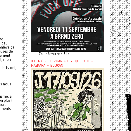
ing
n peu,
 enlève ça
euses de
Zalut à tou.te.s ! Le [ ... ]
lement
nt, mon
JEU 17/09 : BEZOAR + OBLIQUE SHIT +
MASKARA + BOUCAN
fects ont,
us nous
risme, à
on plus)
eur,
ruments