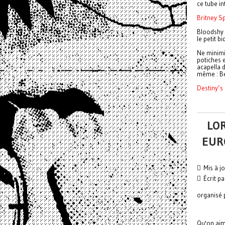
ce tube in
Britney S
Bloodshy a
le petit b
Ne minimi
potiches 
acapella 
même : Be
Destiny’s
LOR
EUR
Mis à j
Écrit p
organisé 
Qu'on aim