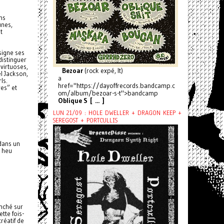
ins
unes,
t
 signe ses
distinguer
virtuoses,
Bezoar
(rock expé, It)
l Jackson,
a
ls.
href="https://dayoffrecords.bandcamp.c
res” et
om/album/bezoar-s-t">bandcamp
Oblique S [ ... ]
LUN 21/09 : HOLE DWELLER + DRAGON KEEP +
SEREGOST + PORTCULLIS
dans un
… heu
enché sur
tte fois-
réatif de