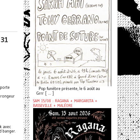
 31
mporte
Pop funèbre présente, le 6 août au
Grrr [ ... ]
n rongeur
SAM 15/08 : RAGANA + MARGARITA +
BASSEVILLE + MALÉORE
ck avec
ed banger.