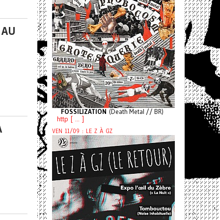
 AU
FOSSILIZATION
(Death Metal // BR)
http [ ... ]
A
VEN 11/09 : LE Z À GZ