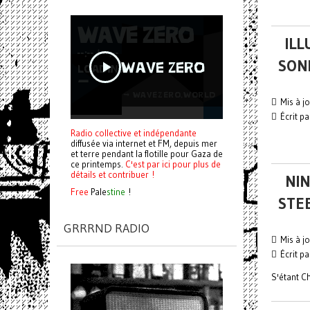
ILL
SON
Mis à j
Écrit p
Radio collective et indépendante
diffusée via internet et FM, depuis mer
et terre pendant la flotille pour Gaza de
ce printemps.
C'est par ici pour plus de
détails et contribuer !
NIN
Free
Pale
stine
!
STEE
GRRRND RADIO
Mis à j
Écrit p
S'étant C