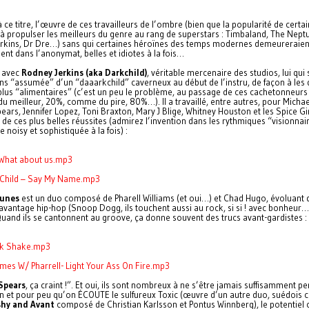
 ce titre, l’œuvre de ces travailleurs de l’ombre (bien que la popularité de certa
 à propulser les meilleurs du genre au rang de superstars : Timbaland, The Nept
rkins, Dr Dre…) sans qui certaines héroïnes des temps modernes demeureraien
nt dans l’anonymat, belles et idiotes à la fois…
 avec
Rodney Jerkins (aka Darkchild)
, véritable mercenaire des studios, lui qui
ns “assumée” d’un “daaarkchild” caverneux au début de l’instru, de façon à les 
 plus “alimentaires” (c’est un peu le problème, au passage de ces cachetonneurs 
u meilleur, 20%, comme du pire, 80%…). Il a travaillé, entre autres, pour Michae
ears, Jennifer Lopez, Toni Braxton, Mary J Blige, Whitney Houston et les Spice Gir
 de ces plus belles réussites (admirez l’invention dans les rythmiques “visionnai
 noisy et sophistiquée à la fois) :
What about us.mp3
 Child – Say My Name.mp3
unes
est un duo composé de Pharell Williams (et oui…) et Chad Hugo, évoluant 
davantage hip-hop (Snoop Dogg, ils touchent aussi au rock, si si ! avec bonheur
 Quand ils se cantonnent au groove, ça donne souvent des trucs avant-gardistes :
ilk Shake.mp3
mes W/ Pharrell- Light Your Ass On Fire.mp3
Spears
, ça craint !”. Et oui, ils sont nombreux à ne s’être jamais suffisamment p
on et pour peu qu’on ÉCOUTE le sulfureux Toxic (œuvre d’un autre duo, suédois ce
hy and Avant
composé de Christian Karlsson et Pontus Winnberg), le potentiel c