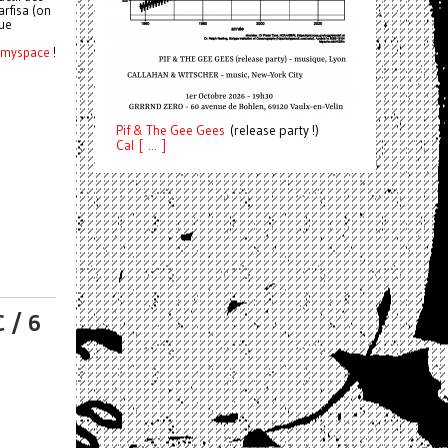
arfisa (on
que
myspace
!
Pif
& The Gee Gees
(release party !)
C
a
l [ ... ]
 / 6