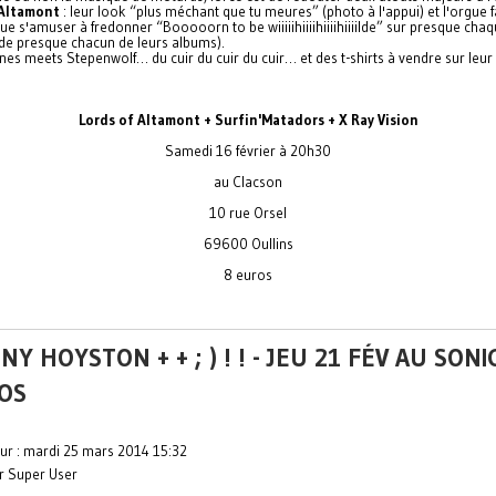
 Altamont
: leur look “plus méchant que tu meures” (photo à l'appui) et l'orgue f
e s'amuser à fredonner “Booooorn to be wiiiiihiiiihiiiihiiiilde” sur presque cha
e presque chacun de leurs albums).
es meets Stepenwolf… du cuir du cuir du cuir… et des t-shirts à vendre sur leur
Lords of Altamont + Surfin'Matadors + X Ray Vision
Samedi 16 février à 20h30
au Clacson
10 rue Orsel
69600 Oullins
8 euros
NY HOYSTON + + ; ) ! ! - JEU 21 FÉV AU SONIC
OS
our : mardi 25 mars 2014 15:32
ar Super User