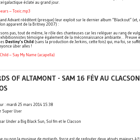
tergalactique éclate au grand jour.
pears – Toxic.mp3
nd Advant rééditent (presque) leur exploit sur le dernier album “Blackout” (et, 
idon apparent de la Britney 2007) :
sons pas, tout de même, le rôle des chanteuses car les reléguer au rang de vulg
exhibitionnistes témoigne également de la méconnaissance ambiante… Preuve e
des
Destiny’s Child
(sans la production de Jerkins, cette fois) qui, ma foi, se suffit 
yonce über alles !
 Child – Say My Name (acapella)
DS OF ALTAMONT - SAM 16 FÉV AU CLACSON
OS
our : mardi 25 mars 2014 15:38
ar Super User
par Under a Big Black Sun, Sol fm et le Clacson
e ou non la musique de motards, force est de redouter deux atouts majeurs à l'a