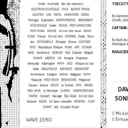
TOECUTT
Grèce
Australie
Bar des capucins
ELECTROACOUSTIQUE
FOLK
BUFFET FROID
ELECTRO
USA
METAL
HARDCORE
INDIE
Ils vienne
crunk, eur
Portugal
Exposition
INSTRUMENTAL
BREAKBEAT
ACOUSTIQUE
Suède
CHAOS
POST-HARDCORE
CAPTAIN
POST-PUNK
DRONE
Grrrnd Zero Vaise
DRUM
FUNK
France
Grrrnd Zero
INTENSE
Italie
Pays-
Ils font d
bas
ROCKABILLY
Ethiopie
Ghana
GUITARE
musique es
POST
République Tchèque
PUNK
ART
STONER
REALICID
BASS
Danemark
GARAGE
Mp3
Islande
Pologne
DANCE
WEIRDO
UK
Hongrie
Projection
Venezuela
Allemagne
MATH
JAZZ
Afrique du Sud
Vidéo
KRAUTROCK
ABSTRACT
BREAKSTEP
Numérique
Espagne
INDUS
Belgique
GOTH
Malaysie
POST-ROCK
BREAKCORE
Magazine
Taiwan
Sahara
DISCO
Le Tostaki
EMO
GRIND
DAV
NEW WAVE
Le Periscope
CLASSIC
UNDERGROUND
Concert
HARSH
Norvège
Îles Féroé
Grrrnd Zero
SON
Gerland
NOISE
Un lieux chouette
MINIMAL
CLAP
CHANT
lab
Kraspek Mysik
Mis à j
WAVE ZERO
Écrit p