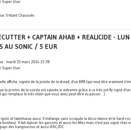
ar Super User
par S'étant Chaussée :
CUTTER + CAPTAIN AHAB + REALICIDE - LUN
S AU SONIC / 5 EUR
our : mardi 25 mars 2014 15:38
ar Super User
elle affiche, signée de la pointe de la dread, d'un BRK (qui veut dire vraiment n'i
ue la promo de la soirée est sauvée in extremis grâce à ce très joli fly signé d'u
 qui remplace le très vilain que vous avez peut-être vu passer…).
s rigolo et talentueux aussi. Il mélange sans scrupule la disco-dance et le hard-ro
 bonheur. Il fait danser les garçons et aussi les filles mais n'est pas signé chez 
du pays des kangourous et aussi d'AC/DC :