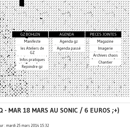
GZ BOHLEN
AGENDA
PIECES JOINTES
Manifeste
Agenda gz
Magazine
les Ateliers de
Agenda passé
Imagerie
GZ
Archives chaos
Infos pratiques
Chantier
Rejoindre gz
 - MAR 18 MARS AU SONIC / 6 EUROS ;+)
our : mardi 25 mars 2014 15:32