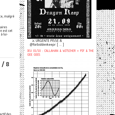
ce, malgré
aires
n est cet
à lui-
⚔️ URGENTE PISSE &
@forbiddenkeepr [ ... ]
JEU 01/10 : CALLAHAN & WITSCHER + PIF & THE
GEE GEES
 / 8
ctif des