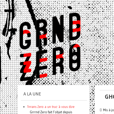
A LA UNE
GHQ
Trrrans Zero a un truc à vous dire
Mis à j
Grrrnd Zero fait l’objet depuis