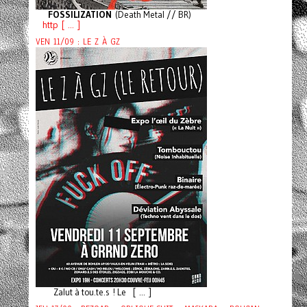
FOSSILIZATION
(Death Metal // BR)
http [ ... ]
VEN 11/09 : LE Z À GZ
Zalut à tou.te.s ! Le [ ... ]