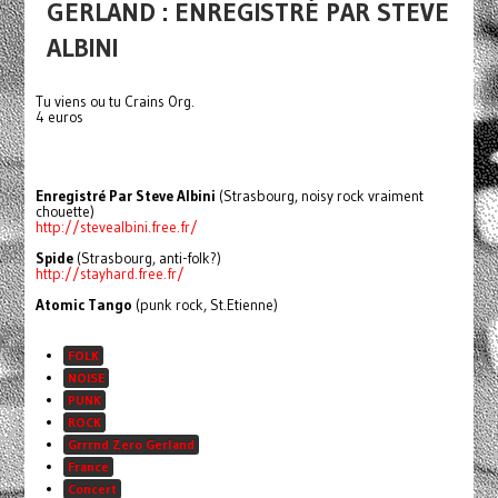
GERLAND : ENREGISTRÉ PAR STEVE
ALBINI
Tu viens ou tu Crains Org.
4 euros
Enregistré Par Steve Albini
(Strasbourg, noisy rock vraiment
chouette)
http://stevealbini.free.fr/
Spide
(Strasbourg, anti-folk?)
http://stayhard.free.fr/
Atomic Tango
(punk rock, St.Etienne)
FOLK
NOISE
PUNK
ROCK
Grrrnd Zero Gerland
France
Concert