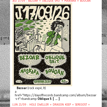
JEU 17/09 : BEZOAR + OBLIQUE SHIT + MASKARA + BOUCAN
Bezoar
(rock expé, It)
a
href="https://dayoffrecords.bandcamp.com/album/bezoar
-s-t">bandcamp
Oblique S [ ... ]
LUN 21/09 : HOLE DWELLER + DRAGON KEEP + SEREGOST +