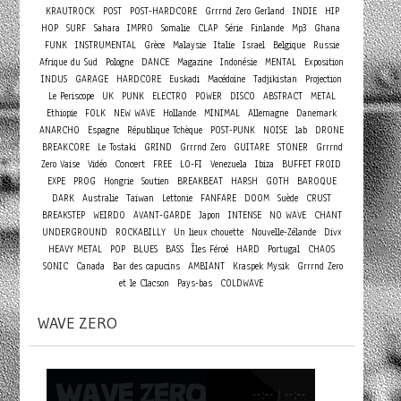
KRAUTROCK
POST
POST-HARDCORE
Grrrnd Zero Gerland
INDIE
HIP
HOP
SURF
Sahara
IMPRO
Somalie
CLAP
Série
Finlande
Mp3
Ghana
FUNK
INSTRUMENTAL
Grèce
Malaysie
Italie
Israel
Belgique
Russie
Afrique du Sud
Pologne
DANCE
Magazine
Indonésie
MENTAL
Exposition
INDUS
GARAGE
HARDCORE
Euskadi
Macédoine
Tadjikistan
Projection
Le Periscope
UK
PUNK
ELECTRO
POWER
DISCO
ABSTRACT
METAL
Ethiopie
FOLK
NEW WAVE
Hollande
MINIMAL
Allemagne
Danemark
ANARCHO
Espagne
République Tchèque
POST-PUNK
NOISE
lab
DRONE
BREAKCORE
Le Tostaki
GRIND
Grrrnd Zero
GUITARE
STONER
Grrrnd
Concert
Zero Vaise
Vidéo
FREE
LO-FI
Venezuela
Ibiza
BUFFET FROID
EXPE
PROG
Hongrie
Soutien
BREAKBEAT
HARSH
GOTH
BAROQUE
DARK
Australie
Taiwan
Lettonie
FANFARE
DOOM
Suède
CRUST
BREAKSTEP
WEIRDO
AVANT-GARDE
Japon
INTENSE
NO WAVE
CHANT
UNDERGROUND
ROCKABILLY
Un lieux chouette
Nouvelle-Zélande
Divx
HEAVY METAL
POP
BLUES
BASS
Îles Féroé
HARD
Portugal
CHAOS
SONIC
Canada
Bar des capucins
AMBIANT
Kraspek Mysik
Grrrnd Zero
et le Clacson
Pays-bas
COLDWAVE
WAVE ZERO