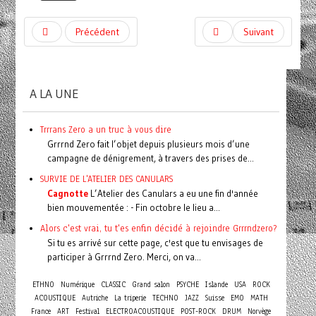
Précédent
Suivant
A LA UNE
Trrrans Zero a un truc à vous dire
Grrrnd Zero fait l’objet depuis plusieurs mois d’une
campagne de dénigrement, à travers des prises de...
SURVIE DE L'ATELIER DES CANULARS
Cagnotte
L’Atelier des Canulars a eu une fin d'année
bien mouvementée : - Fin octobre le lieu a...
Alors c'est vrai, tu t'es enfin décidé à rejoindre Grrrndzero?
Si tu es arrivé sur cette page, c'est que tu envisages de
participer à Grrrnd Zero. Merci, on va...
ETHNO
Numérique
CLASSIC
Grand salon
PSYCHE
Islande
USA
ROCK
ACOUSTIQUE
Autriche
La triperie
TECHNO
JAZZ
Suisse
EMO
MATH
France
ART
Festival
ELECTROACOUSTIQUE
POST-ROCK
DRUM
Norvège