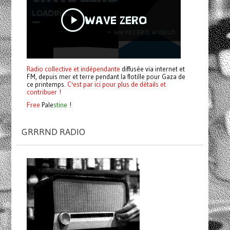
Radio collective et indépendante
diffusée via internet et
FM, depuis mer et terre pendant la flotille pour Gaza de
ce printemps.
C'est par ici pour plus de détails et
contribuer !
Free
Pale
stine
!
GRRRND RADIO