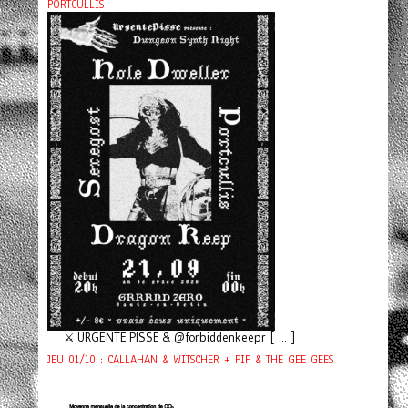
PORTCULLIS
⚔️ URGENTE PISSE & @forbiddenkeepr [ ... ]
JEU 01/10 : CALLAHAN & WITSCHER + PIF & THE GEE GEES