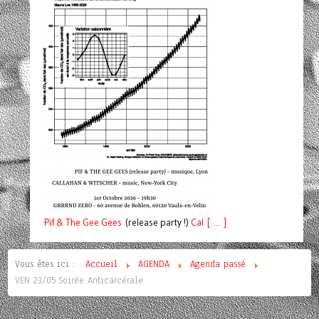
Pif
& The Gee Gees
(release party !)
C
a
l [ ... ]
Vous êtes ici :
Accueil
AGENDA
Agenda passé
VEN 23/05 Soirée Anticarcérale