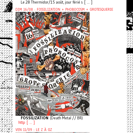
Le 28 Thermidor/15 août, jour férié s [ ... ]
DIM 16/08 : FOSSILIZATION + PHOBOCOSM + GROTESQUERIE
FOSSILIZATION
(Death Metal // BR)
http [ ... ]
VEN 11/09 : LE Z À GZ