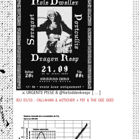
⚔️ URGENTE PISSE & @forbiddenkeepr [ ... ]
JEU 01/10 : CALLAHAN & WITSCHER + PIF & THE GEE GEES