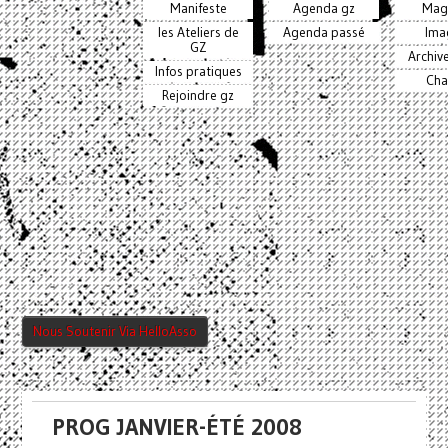
Manifeste
Agenda gz
Mag
les Ateliers de
Agenda passé
Ima
GZ
Archiv
Infos pratiques
Cha
Rejoindre gz
Nous Soutenir Via HelloAsso
PROG JANVIER-ÉTÉ 2008