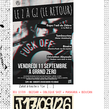
Zalut à tou.te.s ! Le [ ... ]
JEU 17/09 : BEZOAR + OBLIQUE SHIT + MASKARA + BOUCAN