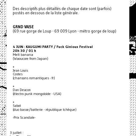
Des descriptifs plus détaillés de chaque date sont (parfois)
postés en dessous de la liste générale.
GRND VAISE
(69 rue gorge de Loup - 69 009 Lyon - métro gorge de loup)
4 JUIN : KAUGUMI PARTY / Fuck Ginioux Festival
20h 30 / 01 h
Melt banana
(Waoucore from Japan)
+
Jean Louis
Costes
(chansons romantiques - fr)
+
Dan Deacon
(électro punk mongoloïde - USA)
+
Sabot
(duo basse/batterie - république tchèque)
-Prix Scandale-
3 juillet :