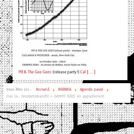
Pif
& The Gee Gees
(release party !)
C
a
l [ ... ]
Vous êtes ici :
Accueil
AGENDA
Agenda passé
mar 14 : tonstartssbandht + GAMMY BIRD en appartement