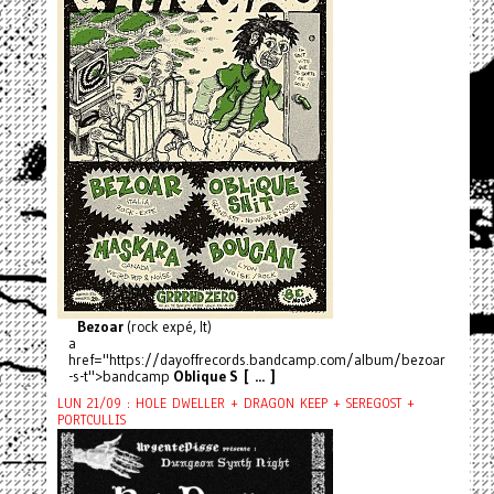
Bezoar
(rock expé, It)
a
href="https://dayoffrecords.bandcamp.com/album/bezoar
-s-t">bandcamp
Oblique S [ ... ]
LUN 21/09 : HOLE DWELLER + DRAGON KEEP + SEREGOST +
PORTCULLIS