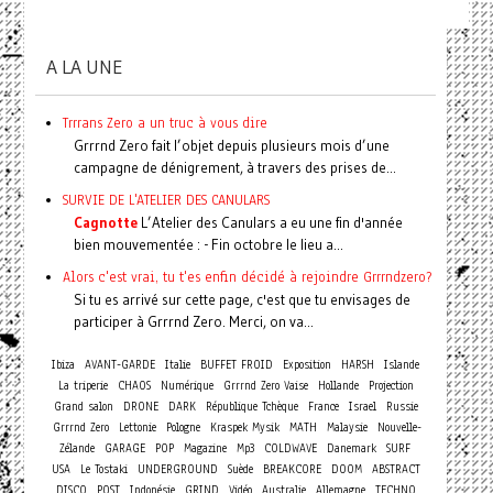
A LA UNE
Trrrans Zero a un truc à vous dire
Grrrnd Zero fait l’objet depuis plusieurs mois d’une
campagne de dénigrement, à travers des prises de...
SURVIE DE L'ATELIER DES CANULARS
Cagnotte
L’Atelier des Canulars a eu une fin d'année
bien mouvementée : - Fin octobre le lieu a...
Alors c'est vrai, tu t'es enfin décidé à rejoindre Grrrndzero?
Si tu es arrivé sur cette page, c'est que tu envisages de
participer à Grrrnd Zero. Merci, on va...
Ibiza
AVANT-GARDE
Italie
BUFFET FROID
Exposition
HARSH
Islande
La triperie
CHAOS
Numérique
Grrrnd Zero Vaise
Hollande
Projection
Grand salon
DRONE
DARK
République Tchèque
France
Israel
Russie
Grrrnd Zero
Lettonie
Pologne
Kraspek Mysik
MATH
Malaysie
Nouvelle-
Zélande
GARAGE
POP
Magazine
Mp3
COLDWAVE
Danemark
SURF
USA
Le Tostaki
UNDERGROUND
Suède
BREAKCORE
DOOM
ABSTRACT
DISCO
POST
Indonésie
GRIND
Vidéo
Australie
Allemagne
TECHNO