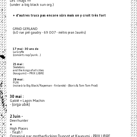
Les Thugs !!!!
(under a big black sun org.)
+ d'autres trucs pas encore sûrs mais on y croit très fort
GRND GERLAND
(40 rue pré gaudry - 69 007 - métro jean Jaurès)
17 mai : 30 ans de
La Gryffe
(concerts rap/punk…)
21 mai :
Skeletons
and the kings of all cities
(kaugumi) – PRIX LIBRE
28 mai :
FUN
(noise à la Big Black/Rapeman - finlande) - (Boris & Tom Tom Prod)
30 mai :
Gablé + Lapin Machin
- (orga ubik)
2 Juin -
Deerhunter
+
High Places
- Yeah !
Organisé par motherfucking Dupont et Kaugumi - PRIX LIBRE