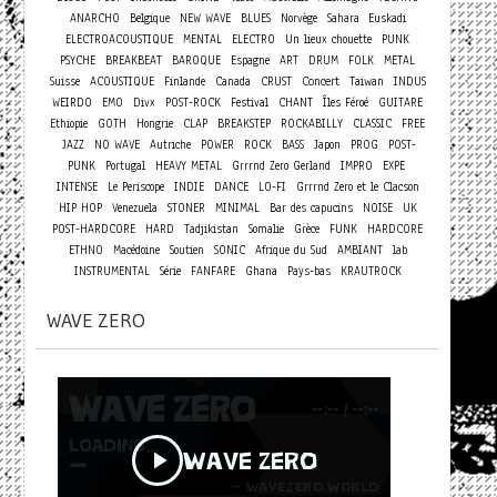
ANARCHO
Belgique
NEW WAVE
BLUES
Norvège
Sahara
Euskadi
ELECTROACOUSTIQUE
MENTAL
ELECTRO
Un lieux chouette
PUNK
PSYCHE
BREAKBEAT
BAROQUE
Espagne
ART
DRUM
FOLK
METAL
Concert
Suisse
ACOUSTIQUE
Finlande
Canada
CRUST
Taiwan
INDUS
WEIRDO
EMO
Divx
POST-ROCK
Festival
CHANT
Îles Féroé
GUITARE
Ethiopie
GOTH
Hongrie
CLAP
BREAKSTEP
ROCKABILLY
CLASSIC
FREE
JAZZ
NO WAVE
Autriche
POWER
ROCK
BASS
Japon
PROG
POST-
PUNK
Portugal
HEAVY METAL
Grrrnd Zero Gerland
IMPRO
EXPE
INTENSE
Le Periscope
INDIE
DANCE
LO-FI
Grrrnd Zero et le Clacson
HIP HOP
Venezuela
STONER
MINIMAL
Bar des capucins
NOISE
UK
POST-HARDCORE
HARD
Tadjikistan
Somalie
Grèce
FUNK
HARDCORE
ETHNO
Macédoine
Soutien
SONIC
Afrique du Sud
AMBIANT
lab
INSTRUMENTAL
Série
FANFARE
Ghana
Pays-bas
KRAUTROCK
WAVE ZERO