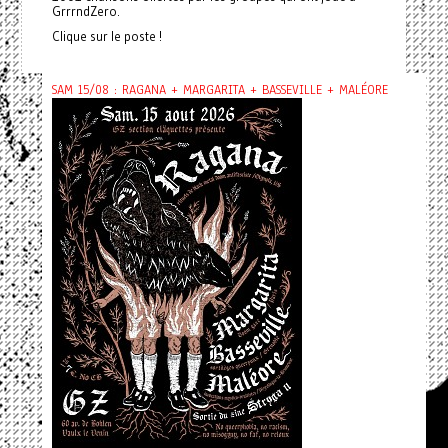
GrrrndZero.
Clique sur le poste !
SAM 15/08 : RAGANA + MARGARITA + BASSEVILLE + MALÉORE