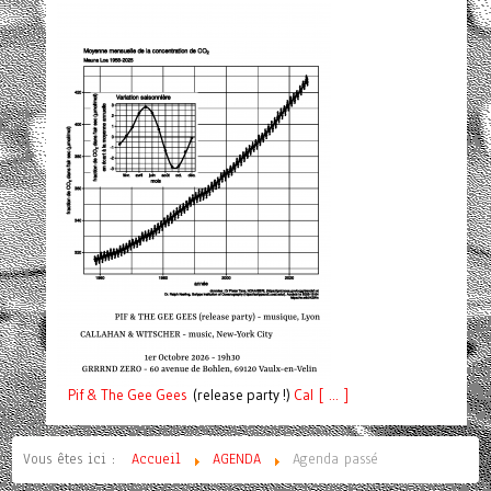
Pif
& The Gee Gees
(release party !)
C
a
l [ ... ]
Vous êtes ici :
Accueil
AGENDA
Agenda passé