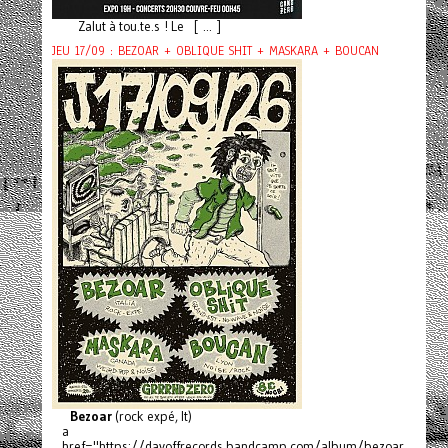
Zalut à tou.te.s ! Le [ ... ]
JEU 17/09 : BEZOAR + OBLIQUE SHIT + MASKARA + BOUCAN
Bezoar
(rock expé, It)
a
href="https://dayoffrecords.bandcamp.com/album/bezoar