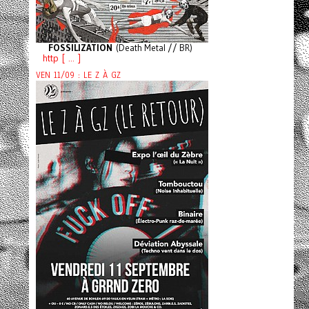
FOSSILIZATION
(Death Metal // BR)
http [ ... ]
VEN 11/09 : LE Z À GZ