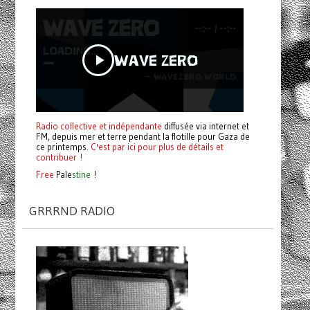
Radio collective et indépendante
diffusée via internet et
FM, depuis mer et terre pendant la flotille pour Gaza de
ce printemps.
C'est par ici pour plus de détails et
contribuer !
Free
Pale
stine
!
GRRRND RADIO