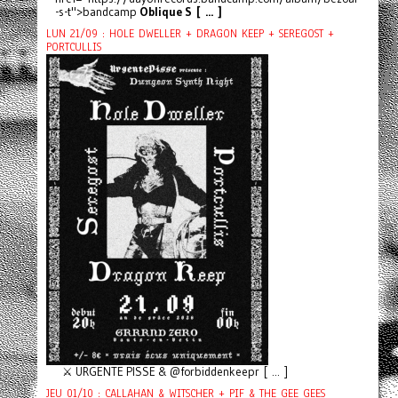
-s-t">bandcamp
Oblique S [ ... ]
LUN 21/09 : HOLE DWELLER + DRAGON KEEP + SEREGOST +
PORTCULLIS
⚔️ URGENTE PISSE & @forbiddenkeepr [ ... ]
JEU 01/10 : CALLAHAN & WITSCHER + PIF & THE GEE GEES