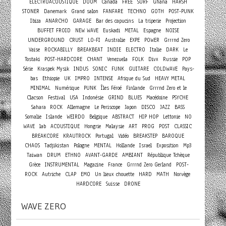
ELECTROACOUSTIQUE
DOOM
Canada
FREE
SURF
Ghana
HARSH
STONER
Danemark
Grand salon
FANFARE
TECHNO
GOTH
POST-PUNK
Ibiza
ANARCHO
GARAGE
Bar des capucins
La triperie
Projection
BUFFET FROID
NEW WAVE
Euskadi
METAL
Espagne
NOISE
UNDERGROUND
CRUST
LO-FI
Australie
EXPE
POWER
Grrrnd Zero
Vaise
ROCKABILLY
BREAKBEAT
INDIE
ELECTRO
Italie
DARK
Le
Tostaki
POST-HARDCORE
CHANT
Venezuela
FOLK
Divx
Russie
POP
Série
Kraspek Mysik
INDUS
SONIC
FUNK
GUITARE
COLDWAVE
Pays-
bas
Ethiopie
UK
IMPRO
INTENSE
Afrique du Sud
HEAVY METAL
MINIMAL
Numérique
PUNK
Îles Féroé
Finlande
Grrrnd Zero et le
Clacson
Festival
USA
Indonésie
GRIND
BLUES
Macédoine
PSYCHE
Sahara
ROCK
Allemagne
Le Periscope
Japon
DISCO
JAZZ
BASS
Somalie
Islande
WEIRDO
Belgique
ABSTRACT
HIP HOP
Lettonie
NO
WAVE
lab
ACOUSTIQUE
Hongrie
Malaysie
ART
PROG
POST
CLASSIC
BREAKCORE
KRAUTROCK
Portugal
Vidéo
BREAKSTEP
BAROQUE
CHAOS
Tadjikistan
Pologne
MENTAL
Hollande
Israel
Exposition
Mp3
Taiwan
DRUM
ETHNO
AVANT-GARDE
AMBIANT
République Tchèque
Grèce
INSTRUMENTAL
Magazine
France
Grrrnd Zero Gerland
POST-
ROCK
Autriche
CLAP
EMO
Un lieux chouette
HARD
MATH
Norvège
HARDCORE
Suisse
DRONE
WAVE ZERO