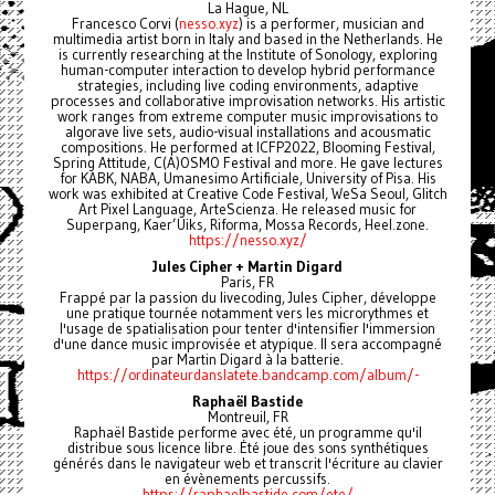
La Hague, NL
Francesco Corvi (
nesso.xyz
) is a performer, musician and
multimedia artist born in Italy and based in the Netherlands. He
is currently researching at the Institute of Sonology, exploring
human-computer interaction to develop hybrid performance
strategies, including live coding environments, adaptive
processes and collaborative improvisation networks. His artistic
work ranges from extreme computer music improvisations to
algorave live sets, audio-visual installations and acousmatic
compositions. He performed at ICFP2022, Blooming Festival,
Spring Attitude, C(A)OSMO Festival and more. He gave lectures
for KABK, NABA, Umanesimo Artificiale, University of Pisa. His
work was exhibited at Creative Code Festival, WeSa Seoul, Glitch
Art Pixel Language, ArteScienza. He released music for
Superpang, Kaer’Uiks, Riforma, Mossa Records, Heel.zone.
https://nesso.xyz/
Jules Cipher + Martin Digard
Paris, FR
Frappé par la passion du livecoding, Jules Cipher, développe
une pratique tournée notamment vers les microrythmes et
l'usage de spatialisation pour tenter d'intensifier l'immersion
d'une dance music improvisée et atypique. Il sera accompagné
par Martin Digard à la batterie.
https://ordinateurdanslatete.bandcamp.com/album/-
Raphaël Bastide
Montreuil, FR
Raphaël Bastide performe avec été, un programme qu'il
distribue sous licence libre. Été joue des sons synthétiques
générés dans le navigateur web et transcrit l'écriture au clavier
en évènements percussifs.
https://raphaelbastide.com/ete/