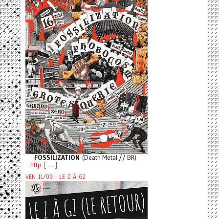
FOSSILIZATION
(Death Metal // BR)
http [ ... ]
VEN 11/09 : LE Z À GZ