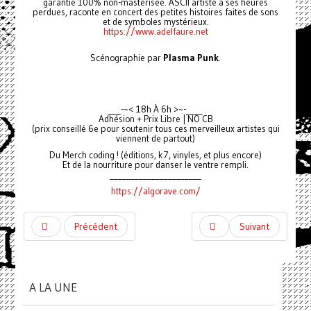
garantie 100% non-masterisée. ASCII artiste à ses heures
perdues, raconte en concert des petites histoires faites de sons
et de symboles mystérieux.
https://www.adelfaure.net
Scénographie par
Plasma Punk
.
___-~< 18h À 6h >~-____
Adhésion + Prix Libre | NO CB
(prix conseillé 6e pour soutenir tous ces merveilleux artistes qui
viennent de partout)
Du Merch coding ! (éditions, k7, vinyles, et plus encore)
Et de la nourriture pour danser le ventre rempli.
______________________
https://algorave.com/
Précédent
Suivant
A LA UNE