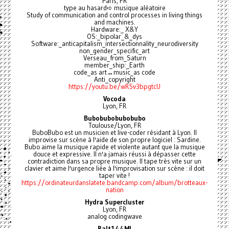
Paris, FR
type au hasard➪ musique aléatoire
Study of communication and control processes in living things
and machines.
Hardware:_ X&Y
OS:_bipolar_&_dys
Software:_anticapitalism_intersectionnality_neurodiversity
non_gender_specific_art
Verseau_from_Saturn
member_ship:_Earth
code_as art↔music_as code
Anti_copyright
https://youtu.be/wR5v3bpgtcU
Vocoda
Lyon, FR
Bubobubobubobubo
Toulouse/Lyon, FR
BuboBubo est un musicien et live-coder résidant à Lyon. Il
improvise sur scène à l'aide de son propre logiciel : Sardine.
Bubo aime la musique rapide et violente autant que la musique
douce et expressive. Il n'a jamais réussi à dépasser cette
contradiction dans sa propre musique. Il tape très vite sur un
clavier et aime l'urgence liée à l'improvisation sur scène : il doit
taper vite !
https://ordinateurdanslatete.bandcamp.com/album/brotteaux-
nation
Hydra Supercluster
Lyon, FR
analog codingwave
Ralt144MI