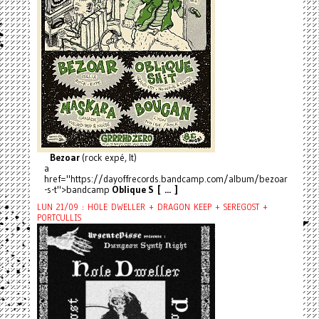
Bezoar
(rock expé, It)
a
href="https://dayoffrecords.bandcamp.com/album/bezoar
-s-t">bandcamp
Oblique S [ ... ]
LUN 21/09 : HOLE DWELLER + DRAGON KEEP + SEREGOST +
PORTCULLIS