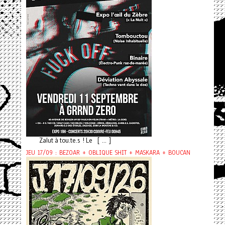
Zalut à tou.te.s ! Le [ ... ]
JEU 17/09 : BEZOAR + OBLIQUE SHIT + MASKARA + BOUCAN