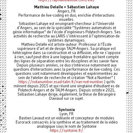
Mathieu Delalle + Sébastien Lahaye
Angers, FR
Performance de live-coding en duo, enrichie d'interactions
visuelles.
Sébastien Lahaye est enseignant-chercheur à l’Université
d’Angers, au sein de la spécialité "Systèmes automatisés et
génie informatique" de l’école d’ingénieurs Polytech-Angers. Ses
activités de recherche au LARIS s’intéressent à l’optimisation de
systèmes dynamiques.
Mathieu Delalle est artiste-auteur. Professeur à l’École
supérieure d’art et de design TALM-Angers. Sa pratique est
hétérogène dans sa construction et sa diffusion, elle ne s’oppose
à rien, sauf peut-être à une logique frontalière qui tient compte
des lignes de séparation entre les disciplines et les savoir-faire.
Depuis plusieurs années, ce duo s'intéresse notamment aux
questions d'interactions avec la performance de live-coding. Ces
questions sont notamment développées et expérimentées au
sein de l'atelier de recherche et création "Not a Number" (
https://notanumber.esad-talm.fr/nan-not-number
) qu'ils
mènent depuis 2015 et qui réunit une vingtaine d'étudiant·es de
Polytech-Angers et de TALM-Angers. Depuis octobre 2021,
Sébastien Lahaye dirige, également, la thèse de Bérangère
Daviaud sur ce sujet.
Syntonie
Lyon, FR
Bastien Lavaud est un vidéaste et concepteur de modules
Eurorack consacrés à la synthèse et au traitement de la vidéo
analogique sous le nom de Syntonie
https://syntonie.fr/