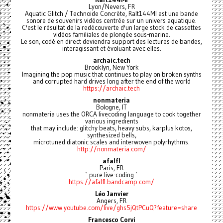
Lyon/Nevers, FR
Aquatic Glitch / Technoide Concrète, Ralt144MI est une bande
sonore de souvenirs vidéos centrée sur un univers aquatique.
C'est le résultat de la redécouverte d'un large stock de cassettes
vidéos familiales de plongée sous-marine.
Le son, codé en direct deviendra support des lectures de bandes,
interagissant et évoluant avec elles.
archaic.tech
Brooklyn, New York
Imagining the pop music that continues to play on broken synths
and corrupted hard drives long after the end of the world
https://archaic.tech
nonmateria
Bologne, IT
nonmateria uses the ORCA livecoding language to cook together
various ingredients
that may include: glitchy beats, heavy subs, karplus kotos,
synthesized bells,
microtuned diatonic scales and interwoven polyrhythms.
http://nonmateria.com/
afalfl
Paris, FR
` pure live-coding `
https://afalfl.bandcamp.com/
Léo Janvier
Angers, FR
https://www.youtube.com/live/ghs5jQtPCuQ?feature=share
Francesco Corvi