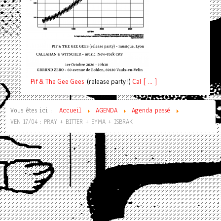
Pif
& The Gee Gees
(release party !)
C
a
l [ ... ]
Vous êtes ici :
Accueil
AGENDA
Agenda passé
VEN 17/04 : PRAŸ + BITTER + EYMA + ISBRAK