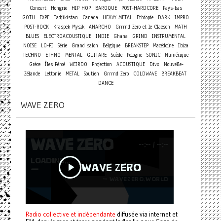
Concert
Hongrie
HIP HOP
BAROQUE
POST-HARDCORE
Pays-bas
GOTH
EXPE
Tadjikistan
Canada
HEAVY METAL
Ethiopie
DARK
IMPRO
POST-ROCK
Kraspek Mysik
ANARCHO
Grrrnd Zero et le Clacson
MATH
BLUES
ELECTROACOUSTIQUE
INDIE
Ghana
GRIND
INSTRUMENTAL
NOISE
LO-FI
Série
Grand salon
Belgique
BREAKSTEP
Macédoine
Ibiza
TECHNO
ETHNO
MENTAL
GUITARE
Suède
Pologne
SONIC
Numérique
Grèce
Îles Féroé
WEIRDO
Projection
ACOUSTIQUE
Divx
Nouvelle-
Zélande
Lettonie
METAL
Soutien
Grrrnd Zero
COLDWAVE
BREAKBEAT
DANCE
WAVE ZERO
Radio collective et indépendante
diffusée via internet et