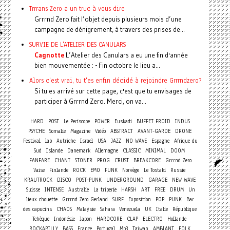
Trrrans Zero a un truc à vous dire
Grrrnd Zero fait l’objet depuis plusieurs mois d’une
campagne de dénigrement, à travers des prises de...
SURVIE DE L'ATELIER DES CANULARS
Cagnotte
L’Atelier des Canulars a eu une fin d'année
bien mouvementée : - Fin octobre le lieu a...
Alors c'est vrai, tu t'es enfin décidé à rejoindre Grrrndzero?
Si tu es arrivé sur cette page, c'est que tu envisages de
participer à Grrrnd Zero. Merci, on va...
HARD
POST
Le Periscope
POWER
Euskadi
BUFFET FROID
INDUS
PSYCHE
Somalie
Magazine
Vidéo
ABSTRACT
AVANT-GARDE
DRONE
Festival
lab
Autriche
Israel
USA
JAZZ
NO WAVE
Espagne
Afrique du
Sud
Islande
Danemark
Allemagne
CLASSIC
MINIMAL
DOOM
FANFARE
CHANT
STONER
PROG
CRUST
BREAKCORE
Grrrnd Zero
Vaise
Finlande
ROCK
EMO
FUNK
Norvège
Le Tostaki
Russie
KRAUTROCK
DISCO
POST-PUNK
UNDERGROUND
GARAGE
NEW WAVE
Suisse
INTENSE
Australie
La triperie
HARSH
ART
FREE
DRUM
Un
lieux chouette
Grrrnd Zero Gerland
SURF
Exposition
POP
PUNK
Bar
des capucins
CHAOS
Malaysie
Sahara
Venezuela
UK
Italie
République
Tchèque
Indonésie
Japon
HARDCORE
CLAP
ELECTRO
Hollande
ROCKABILLY
BASS
France
Portugal
Mp3
Taiwan
AMBIANT
FOLK