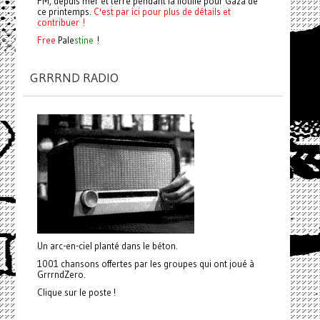
FM, depuis mer et terre pendant la flotille pour Gaza de
ce printemps.
C'est par ici pour plus de détails et
contribuer !
Free
Pale
stine
!
GRRRND RADIO
Un arc-en-ciel planté dans le béton.
1001 chansons offertes par les groupes qui ont joué à
GrrrndZero.
Clique sur le poste !