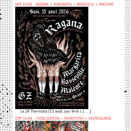
SAM 15/08 : RAGANA + MARGARITA + BASSEVILLE + MALÉORE
Le 28 Thermidor/15 août, jour férié s [ ... ]
DIM 16/08 : FOSSILIZATION + PHOBOCOSM + GROTESQUERIE