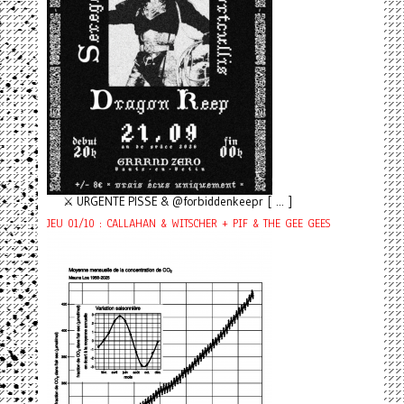
⚔️ URGENTE PISSE & @forbiddenkeepr [ ... ]
JEU 01/10 : CALLAHAN & WITSCHER + PIF & THE GEE GEES