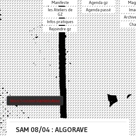
Manifeste
Agenda gz
Mag
les Ateliers de
Agenda passé
Ima
GZ
Archiv
Infos pratiques
Cha
Rejoindre gz
Nous Soutenir Via HelloAsso
SAM 08/04 : ALGORAVE