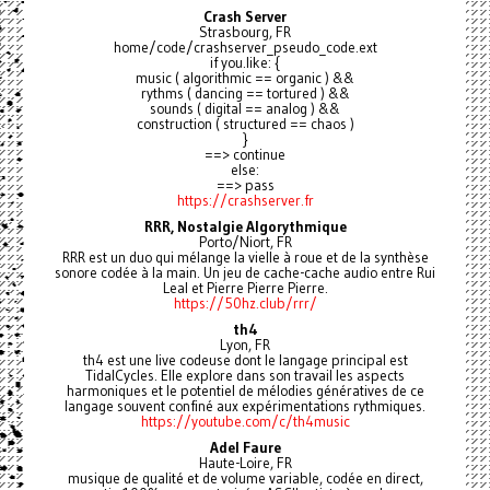
Crash Server
Strasbourg, FR
home/code/crashserver_pseudo_code.ext
if you.like: {
music ( algorithmic == organic ) &&
rythms ( dancing == tortured ) &&
sounds ( digital == analog ) &&
construction ( structured == chaos )
}
==> continue
else:
==> pass
https://crashserver.fr
RRR, Nostalgie Algorythmique
Porto/Niort, FR
RRR est un duo qui mélange la vielle à roue et de la synthèse
sonore codée à la main. Un jeu de cache-cache audio entre Rui
Leal et Pierre Pierre Pierre.
https://50hz.club/rrr/
th4
Lyon, FR
th4 est une live codeuse dont le langage principal est
TidalCycles. Elle explore dans son travail les aspects
harmoniques et le potentiel de mélodies génératives de ce
langage souvent confiné aux expérimentations rythmiques.
https://youtube.com/c/th4music
Adel Faure
Haute-Loire, FR
musique de qualité et de volume variable, codée en direct,