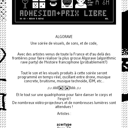
ALGORAVE
Une soirée de visuels, de sons, et de code,
Avec des artistes venus de toute la France et d'au delà des
frontières pour faire réaliser la plus grosse Algorave (algorithmic
rave party) de l'histoire francophone (probablement?)
Tout le son et les visuels produits à cette soirée seront
programmé en temps-réel, oscillant entre drone, musique
concrete, bruitisme, musique technoïde, IDM, etc...
♫♪.ılılıll|̲̅̅●̲̅̅|̲̅̅=̲̅̅|̲̅̅●̲̅̅|llılılı.♫♪
Et le tout sur une quadriphonie pour faire danser le corps et
l'esprit !
De nombreux vidéo-projecteurs et de nombreuses lumières sont
attendues !
Artistes :
azertype