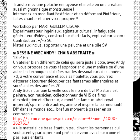
Transformez une peluche ennuyeuse et inerte en une créature
aussi mignonne que monstrueuse !
Intervenez en modifiant l'extérieur et en déformant l'intérieur,
faites chanter et crier votre poupée !!
Workshop par MART GUILLEM CISCAR
Expérimentateur ingénieux, agitateur culturel, infatiguable
générateur d'idées, constructeur d'artefacts, explorateur sonore.
Contribution : +/- 35€
Matériaux inclus, apporter une peluche et une pile 9V
◙
DESSINE AVEC ANDY ! CHAIR ABSTRAITE
◙
13h-16h
Un atelier bien différent de celui qui sera juste à coté, avec Andy
on vous propose de vous réapproprier d’une manière ou d’une
autre les techniques utilisées par les dessinateurs des années
70, à votre convenance et sous sa houlette, vous pourrez
détourer détourner découper ces fantasmes alimentaires et
surréalistes des années 70.
Andy Bolus qui joue la veille sous le nom de Evil Moisture est
peintre, non-musicien, collectionneur de VHS de films
d’exploitation et d’horreur, a monté le fameux label royal-
imperial/sperm entre autres, anime et inspire la communauté
DIY dans le monde etc… bref un moment à passer en sa
compagnie
https://comicvine.gamespot.com/incube-97-une.../4000-
262761/
=> le materiel de base étant un peu clivant les personnes qui
souhaitent y participer sont priées de venir avec leur ironie et
pas leurs enfants.