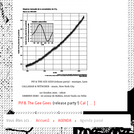
Pif
& The Gee Gees
(release party !)
C
a
l [ ... ]
Vous êtes ici :
Accueil
AGENDA
Agenda passé