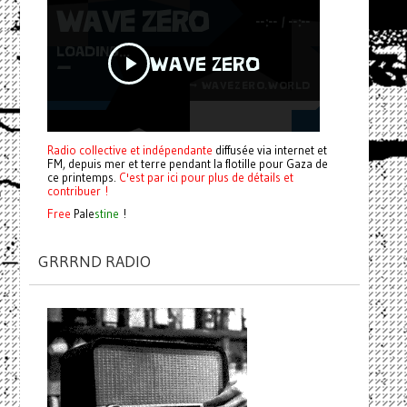
Radio collective et indépendante
diffusée via internet et
FM, depuis mer et terre pendant la flotille pour Gaza de
ce printemps.
C'est par ici pour plus de détails et
contribuer !
Free
Pale
stine
!
GRRRND RADIO