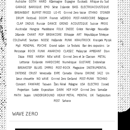
Autriche
GOTH
HARD
Allemagne
Espagne
Euskadi
Afrique du Sud
GARAGE
BAROQUE
EMO
Série
Islande
BASS
ELECTROACOUSTIQUE
BREAKBEAT
BUFFET FROID
LO-FI
Grrrnd Zero Vaise
ETHNO
STONER
DRUM
Festival
DOOM
France
WEIRDO
POST-HARDCORE
Belgique
CLAP
INDUS
Russie
DANCE
GRIND
ACOUSTIQUE
Suisse
PROG
Australie
Hongrie
Macédoine
FOLK
INDIE
Grèce
Norvège
Nouvelle-
Zélande
CHANT
POP
BREAKCORE
Ethiopie
ART
République Tchèque
COLDWAVE
Soutien
NOISE
Hollande
PUNK
KRAUTROCK
Kraspek Mysik
Mp3
MINIMAL
PSYCHE
Grand salon
Le Tostaki
Bar des capucins
Le
Periscope
ROCK
FUNK
ANARCHO
CLASSIC
Malaysie
AMBIANT
Divx
Ibiza
FREE
HARSH
NEW WAVE
Grrrnd Zero et le Clacson
METAL
Lettonie
Finlande
HARDCORE
Numérique
GUITARE
Indonésie
BREAKSTEP
BLUES
IMPRO
POST-ROCK
Magazine
INSTRUMENTAL
INTENSE
CRUST
Venezuela
EXPE
Canada
Ghana
DRONE
JAZZ
Un
lieux chouette
NO WAVE
Grrrnd Zero Gerland
POST-PUNK
TECHNO
Concert
FANFARE
Taiwan
Îles Féroé
Pologne
USA
ELECTRO
Israel
Projection
Suède
Exposition
DARK
HIP HOP
Grrrnd Zero
Somalie
MATH
Japon
UNDERGROUND
HEAVY METAL
MENTAL
UK
Tadjikistan
POST
Sahara
WAVE ZERO