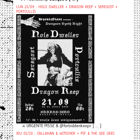
LUN 21/09 : HOLE DWELLER + DRAGON KEEP + SEREGOST +
PORTCULLIS
⚔️ URGENTE PISSE & @forbiddenkeepr [ ... ]
JEU 01/10 : CALLAHAN & WITSCHER + PIF & THE GEE GEES