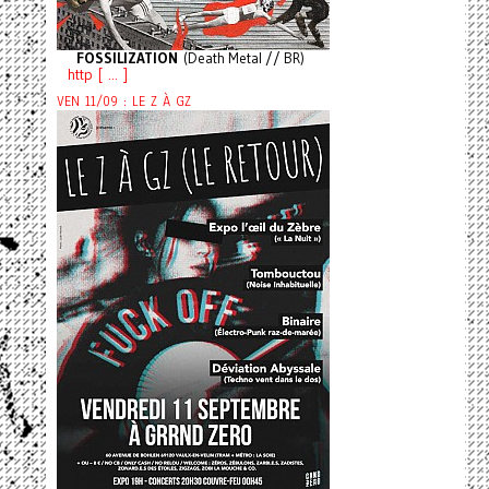
FOSSILIZATION
(Death Metal // BR)
http [ ... ]
VEN 11/09 : LE Z À GZ