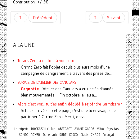
Contribution : +/-5€
Précédent
Suivant
A LA UNE
Trrrans Zero a un truc à vous dire
Grrrnd Zero fait l’objet depuis plusieurs mois d’une
campagne de dénigrement, à travers des prises de...
SURVIE DE L'ATELIER DES CANULARS
Cagnotte
L’Atelier des Canulars a eu une fin d'année
bien mouvementée : - Fin octobre le lieu a...
Alors c'est vrai, tu t'es enfin décidé à rejoindre Grrrndzero?
Si tu es arrivé sur cette page, c'est que tu envisages de
participer à Grrrnd Zero. Merci, on va...
La triperie
ROCKABILLY
lab
ABSTRACT
AVANT-GARDE
Vidéo
Pays-bas
SONIC
POWER
Danemark
SURF
DISCO
Italie
CHAOS
Portugal