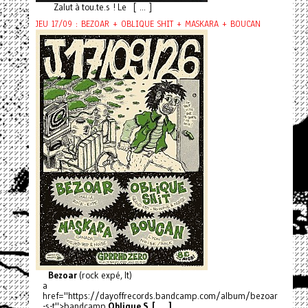
Zalut à tou.te.s ! Le [ ... ]
JEU 17/09 : BEZOAR + OBLIQUE SHIT + MASKARA + BOUCAN
Bezoar
(rock expé, It)
a
href="https://dayoffrecords.bandcamp.com/album/bezoar
-s-t">bandcamp
Oblique S [ ... ]