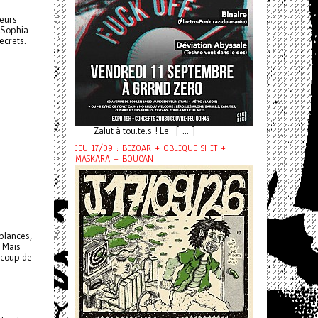
leurs
, Sophia
ecrets.
Zalut à tou.te.s ! Le [ ... ]
JEU 17/09 : BEZOAR + OBLIQUE SHIT +
MASKARA + BOUCAN
mblances,
. Mais
 coup de