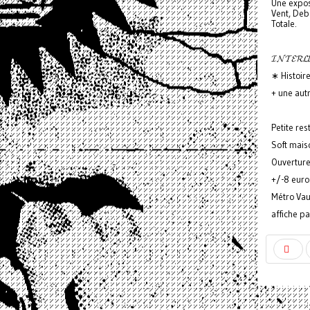
Une exposi
Vent, Debo
Totale.
𝓘𝓝𝓣𝓔𝓡𝓛
∗ Histoire 
+ une autr
Petite re
Soft mais
Ouverture
+/-8 euro
Métro Vau
affiche p