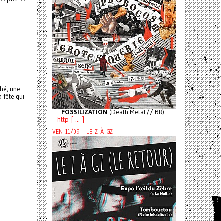
thé, une
 fête qui
FOSSILIZATION
(Death Metal // BR)
http [ ... ]
VEN 11/09 : LE Z À GZ