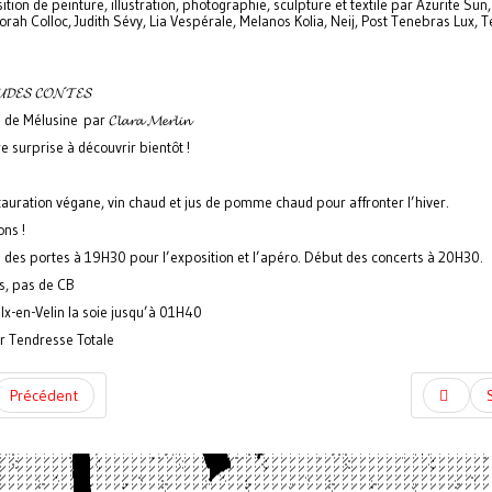
tion de peinture, illustration, photographie, sculpture et textile par Azurite Sun
rah Colloc, Judith Sévy, Lia Vespérale, Melanos Kolia, Neij, Post Tenebras Lux, 
𝓓𝓔𝓢 𝓒𝓞𝓝𝓣𝓔𝓢
de Mélusine par 𝓒𝓵𝓪𝓻𝓪 𝓜𝓮𝓻𝓵𝓲𝓷
e surprise à découvrir bientôt !
stauration végane, vin chaud et jus de pomme chaud pour affronter l’hiver.
ons !
 des portes à 19H30 pour l’exposition et l’apéro. Début des concerts à 20H30.
s, pas de CB
lx-en-Velin la soie jusqu’à 01H40
ar Tendresse Totale
Précédent