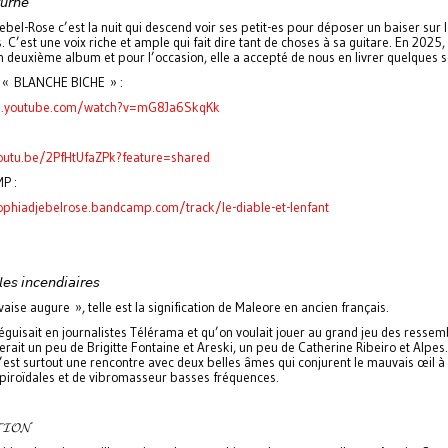
𝘶𝘳𝘯𝘦
bel-Rose c’est la nuit qui descend voir ses petit-es pour déposer un baiser sur 
 C’est une voix riche et ample qui fait dire tant de choses à sa guitare. En 2025
n deuxième album et pour l’occasion, elle a accepté de nous en livrer quelques s
 « BLANCHE BICHE » :
m.youtube.com/watch?v=mG8Ja6SkqKk
outu.be/2PfHtUfaZPk?feature=shared
P :
ophiadjebelrose.bandcamp.com/track/le-diable-et-lenfant
𝘭𝘦𝘴 𝘪𝘯𝘤𝘦𝘯𝘥𝘪𝘢𝘪𝘳𝘦𝘴
ise augure », telle est la signification de Maleore en ancien français.
déguisait en journalistes Télérama et qu’on voulait jouer au grand jeu des resse
erait un peu de Brigitte Fontaine et Areski, un peu de Catherine Ribeiro et Alpes
’est surtout une rencontre avec deux belles âmes qui conjurent le mauvais œil à
spiroïdales et de vibromasseur basses fréquences.
𝓣𝓘𝓞𝓝