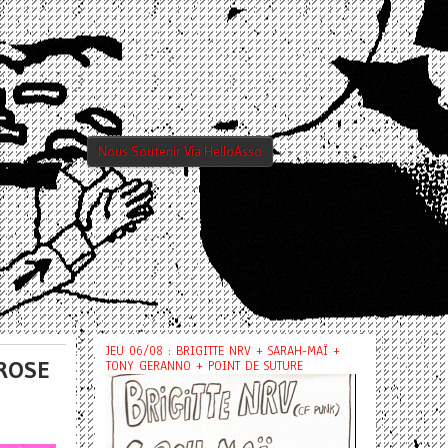
Nous Soutenir Via HelloAsso
JEU 06/08 : BRIGITTE NRV + SARAH-MAÏ +
-ROSE
TONY GERANNO + POINT DE SUTURE