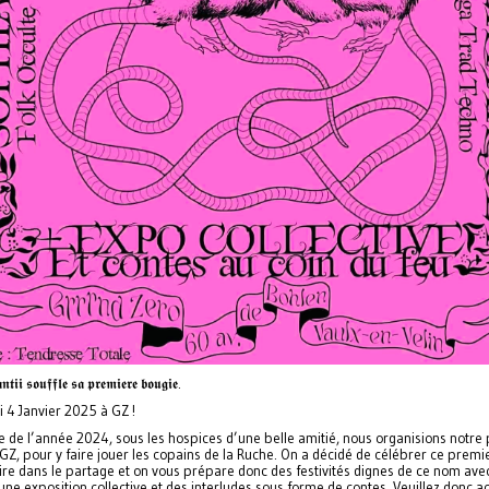
𝖓𝖙𝖎𝖎 𝖘𝖔𝖚𝖋𝖋𝖑𝖊 𝖘𝖆 𝖕𝖗𝖊𝖒𝖎𝖊𝖗𝖊 𝖇𝖔𝖚𝖌𝖎𝖊.
 4 Janvier 2025 à GZ !
e de l’année 2024, sous les hospices d’une belle amitié, nous organisions notre
GZ, pour y faire jouer les copains de la Ruche. On a décidé de célébrer ce premi
ire dans le partage et on vous prépare donc des festivités dignes de ce nom ave
une exposition collective et des interludes sous forme de contes. Veuillez donc a