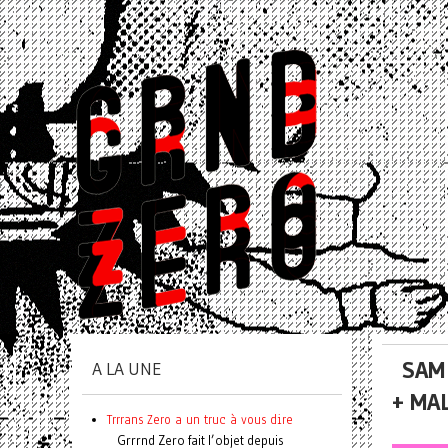
SAM
A LA UNE
+ MA
Trrrans Zero a un truc à vous dire
Grrrnd Zero fait l’objet depuis