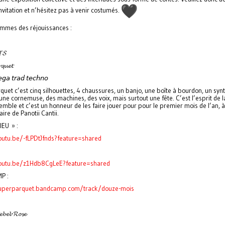
nvitation et n’hésitez pas à venir costumés.
mmes des réjouissances :
𝓣𝓢
𝓺𝓾𝓮𝓽
𝘨𝘢 𝘵𝘳𝘢𝘥 𝘵𝘦𝘤𝘩𝘯𝘰
quet c’est cinq silhouettes, 4 chaussures, un banjo, une boîte à bourdon, un syn
une cornemuse, des machines, des voix, mais surtout une fête. C’est l’esprit de la
mble et c’est un honneur de les faire jouer pour pour le premier mois de l’an, à
aire de Panotii Cantii.
IEU » :
outu.be/-fLPDtJfnds?feature=shared
youtu.be/z1Hdb8CgLeE?feature=shared
P :
superparquet.bandcamp.com/track/douze-mois
𝓮𝓫𝓮𝓵-𝓡𝓸𝓼𝓮