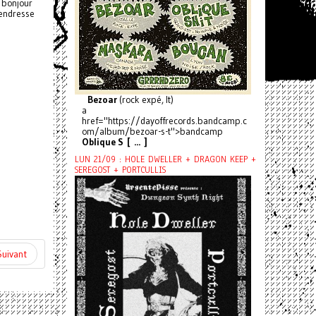
, bonjour
Tendresse
Bezoar
(rock expé, It)
a
href="https://dayoffrecords.bandcamp.c
om/album/bezoar-s-t">bandcamp
Oblique S [ ... ]
LUN 21/09 : HOLE DWELLER + DRAGON KEEP +
SEREGOST + PORTCULLIS
Suivant