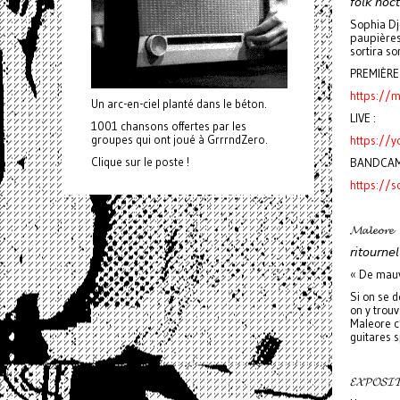
𝘧𝘰𝘭𝘬 𝘯𝘰𝘤
Sophia Dje
paupières.
sortira so
PREMIÈRE
https://
Un arc-en-ciel planté dans le béton.
LIVE :
1001 chansons offertes par les
groupes qui ont joué à GrrrndZero.
https://y
Clique sur le poste !
BANDCAM
https://s
𝓜𝓪𝓵𝓮𝓸𝓻𝓮
𝘳𝘪𝘵𝘰𝘶𝘳𝘯𝘦
« De mauva
Si on se 
on y trouv
Maleore c
guitares 
𝓔𝓧𝓟𝓞𝓢𝓘