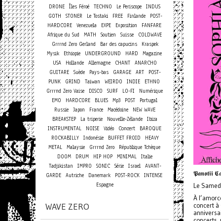
DRONE
Îles Féroé
TECHNO
Le Periscope
INDUS
GOTH
STONER
Le Tostaki
FREE
Finlande
POST-
HARDCORE
Venezuela
EXPE
Exposition
FANFARE
Afrique du Sud
MATH
Soutien
Suisse
COLDWAVE
Grrrnd Zero Gerland
Bar des capucins
Kraspek
Mysik
Ethiopie
UNDERGROUND
HARD
Magazine
USA
Hollande
Allemagne
CHANT
ANARCHO
GUITARE
Suède
Pays-bas
GARAGE
ART
POST-
PUNK
GRIND
Taiwan
WEIRDO
INDIE
ETHNO
Grrrnd Zero Vaise
DISCO
SURF
LO-FI
Numérique
EMO
HARDCORE
BLUES
Mp3
POST
Portugal
Russie
Japon
France
Macédoine
NEW WAVE
BREAKSTEP
La triperie
Nouvelle-Zélande
Ibiza
Concert
INSTRUMENTAL
NOISE
Vidéo
BAROQUE
ROCKABILLY
Indonésie
BUFFET FROID
HEAVY
METAL
Malaysie
Grrrnd Zero
République Tchèque
DOOM
DRUM
HIP HOP
MINIMAL
Italie
Tadjikistan
IMPRO
SONIC
Série
Israel
AVANT-
𝕻𝖆𝖓𝖔𝖙𝖎𝖎 𝕮𝖆
GARDE
Autriche
Danemark
POST-ROCK
INTENSE
Espagne
Le Samedi
À l’amorc
WAVE ZERO
concert à 
anniversa
concerts, 