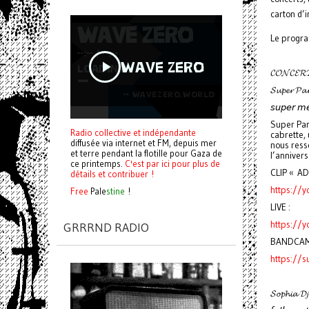
carton d’i
Le progra
𝓒𝓞𝓝𝓒𝓔𝓡
𝓢𝓾𝓹𝓮𝓻 𝓟𝓪
𝘴𝘶𝘱𝘦𝘳 𝘮𝘦
Super Par
Radio collective et indépendante
cabrette, 
diffusée via internet et FM, depuis mer
nous resse
et terre pendant la flotille pour Gaza de
l’annivers
ce printemps.
C'est par ici pour plus de
CLIP « AD
détails et contribuer !
https://y
Free
Pale
stine
!
LIVE :
https://
GRRRND RADIO
BANDCAM
https://
𝓢𝓸𝓹𝓱𝓲𝓪 𝓓𝓳