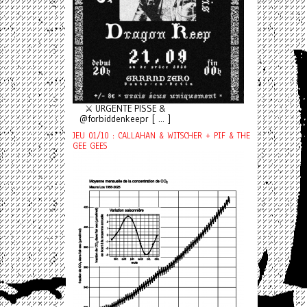
⚔️ URGENTE PISSE &
@forbiddenkeepr [ ... ]
JEU 01/10 : CALLAHAN & WITSCHER + PIF & THE
GEE GEES