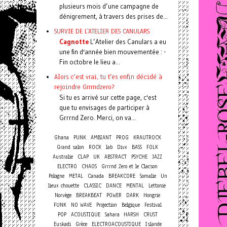
plusieurs mois d’une campagne de
dénigrement, à travers des prises de...
SURVIE DE L'ATELIER DES CANULARS
Cagnotte
L’Atelier des Canulars a eu
une fin d'année bien mouvementée : -
Fin octobre le lieu a...
Alors c'est vrai, tu t'es enfin décidé à
rejoindre Grrrndzero?
Si tu es arrivé sur cette page, c'est
que tu envisages de participer à
Grrrnd Zero. Merci, on va...
Ghana
PUNK
AMBIANT
PROG
KRAUTROCK
Grand salon
ROCK
lab
Divx
BASS
FOLK
Australie
CLAP
UK
ABSTRACT
PSYCHE
JAZZ
ELECTRO
CHAOS
Grrrnd Zero et le Clacson
Pologne
METAL
Canada
BREAKCORE
Somalie
Un
lieux chouette
CLASSIC
DANCE
MENTAL
Lettonie
Norvège
BREAKBEAT
POWER
DARK
Hongrie
FUNK
NO WAVE
Projection
Belgique
Festival
POP
ACOUSTIQUE
Sahara
HARSH
CRUST
Euskadi
Grèce
ELECTROACOUSTIQUE
Islande