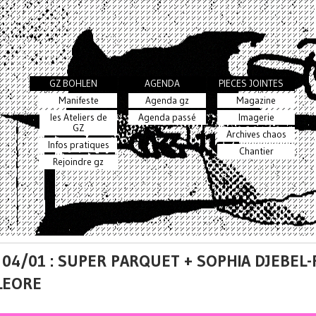
GZ BOHLEN
AGENDA
PIECES JOINTES
Manifeste
Agenda gz
Magazine
les Ateliers de
Agenda passé
Imagerie
GZ
Archives chaos
Infos pratiques
Chantier
Rejoindre gz
 04/01 : SUPER PARQUET + SOPHIA DJEBEL
LEORE