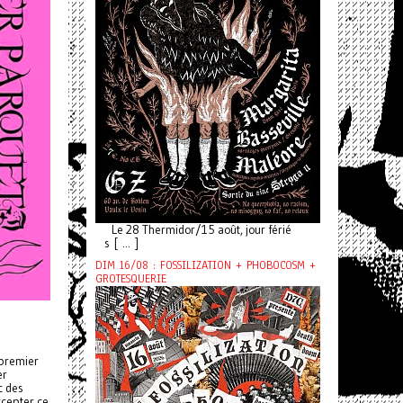
Le 28 Thermidor/15 août, jour férié
s [ ... ]
DIM 16/08 : FOSSILIZATION + PHOBOCOSM +
GROTESQUERIE
 premier
er
c des
ccepter ce