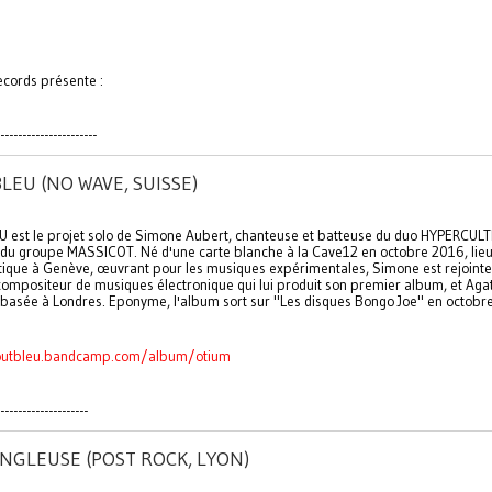
ecords présente :
----------------------
LEU (NO WAVE, SUISSE)
 est le projet solo de Simone Aubert, chanteuse et batteuse du duo HYPERCULT
e du groupe MASSICOT. Né d'une carte blanche à la Cave12 en octobre 2016, lie
que à Genève, œuvrant pour les musiques expérimentales, Simone est rejoint
compositeur de musiques électronique qui lui produit son premier album, et Ag
e basée à Londres. Eponyme, l'album sort sur "Les disques Bongo Joe" en octobr
toutbleu.bandcamp.com/album/otium
--------------------
NGLEUSE (POST ROCK, LYON)