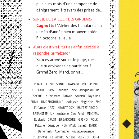
plusieurs mois d’une campagne de
dénigrement, à travers des prises de...
SURVIE DE L'ATELIER DES CANULARS
Cagnotte
L’Atelier des Canulars a eu
une fin d'année bien mouvementée : -
Fin octobre le lieu a...
Alors c'est vrai, tu t'es enfin décidé à
rejoindre Grrrndzero?
Si tu es arrivé sur cette page, c'est
que tu envisages de participer à
Grrrnd Zero. Merci, on va...
CHAOS
FUNK
SONIC
GARAGE
POST-PUNK
GUITARE
BASS
Hollande
Série
Afrique du Sud
PSYCHE
Le Periscope
Taiwan
Soutien
Pays-bas
PUNK
UNDERGROUND
Malaysie
Magazine
EMO
Finlande
JAZZ
KRAUTROCK
BUFFET FROID
BREAKSTEP
UK
Autriche
Îles Féroé
MINIMAL
Euskadi
CRUST
BREAKCORE
GRIND
FOLK
Pologne
Belgique
NEW WAVE
Israel
DARK
Danemark
Allemagne
Nouvelle-Zélande
COLDWAVE
Le Tostaki
Suisse
WEIRDO
LO-FI