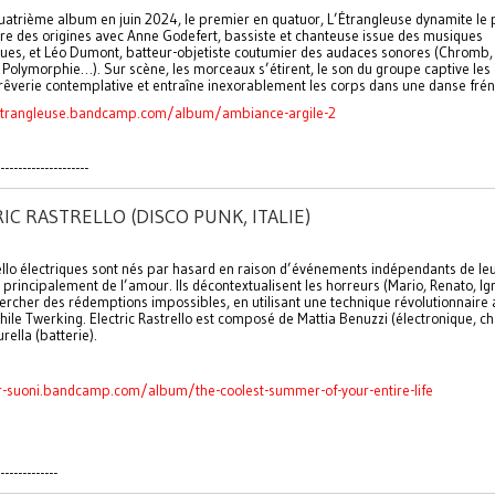
uatrième album en juin 2024, le premier en quatuor, L’Étrangleuse dynamite le 
e des origines avec Anne Godefert, bassiste et chanteuse issue des musiques
ques, et Léo Dumont, batteur-objetiste coutumier des audaces sonores (Chromb, 
 Polymorphie…). Sur scène, les morceaux s’étirent, le son du groupe captive les
rêverie contemplative et entraîne inexorablement les corps dans une danse frén
letrangleuse.bandcamp.com/album/ambiance-argile-2
--------------------
IC RASTRELLO (DISCO PUNK, ITALIE)
ello électriques sont nés par hasard en raison d’événements indépendants de leu
nt principalement de l’amour. Ils décontextualisent les horreurs (Mario, Renato, Ig
ercher des rédemptions impossibles, en utilisant une technique révolutionnaire 
hile Twerking. Electric Rastrello est composé de Mattia Benuzzi (électronique, ch
rella (batterie).
r-suoni.bandcamp.com/album/the-coolest-summer-of-your-entire-life
-------------