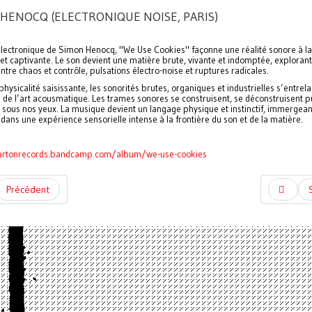
HENOCQ (ELECTRONIQUE NOISE, PARIS)
 électronique de Simon Henocq, "We Use Cookies" façonne une réalité sonore à la
et captivante. Le son devient une matière brute, vivante et indomptée, explorant
ntre chaos et contrôle, pulsations électro-noise et ruptures radicales.
hysicalité saisissante, les sonorités brutes, organiques et industrielles s’entrel
e de l’art acousmatique. Les trames sonores se construisent, se déconstruisent p
t sous nos yeux. La musique devient un langage physique et instinctif, immergean
 dans une expérience sensorielle intense à la frontière du son et de la matière.
cartonrecords.bandcamp.com/album/we-use-cookies
Précédent