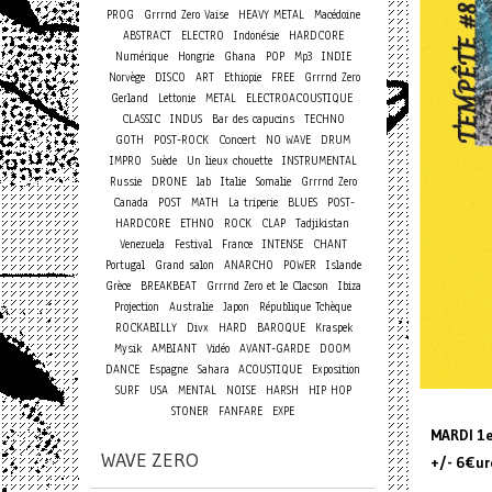
PROG
Grrrnd Zero Vaise
HEAVY METAL
Macédoine
ABSTRACT
ELECTRO
Indonésie
HARDCORE
Numérique
Hongrie
Ghana
POP
Mp3
INDIE
Norvège
DISCO
ART
Ethiopie
FREE
Grrrnd Zero
Gerland
Lettonie
METAL
ELECTROACOUSTIQUE
CLASSIC
INDUS
Bar des capucins
TECHNO
Concert
GOTH
POST-ROCK
NO WAVE
DRUM
IMPRO
Suède
Un lieux chouette
INSTRUMENTAL
Russie
DRONE
lab
Italie
Somalie
Grrrnd Zero
Canada
POST
MATH
La triperie
BLUES
POST-
HARDCORE
ETHNO
ROCK
CLAP
Tadjikistan
Venezuela
Festival
France
INTENSE
CHANT
Portugal
Grand salon
ANARCHO
POWER
Islande
Grèce
BREAKBEAT
Grrrnd Zero et le Clacson
Ibiza
Projection
Australie
Japon
République Tchèque
ROCKABILLY
Divx
HARD
BAROQUE
Kraspek
Mysik
AMBIANT
Vidéo
AVANT-GARDE
DOOM
DANCE
Espagne
Sahara
ACOUSTIQUE
Exposition
SURF
USA
MENTAL
NOISE
HARSH
HIP HOP
STONER
FANFARE
EXPE
MARDI 1e
WAVE ZERO
+/- 6€ur