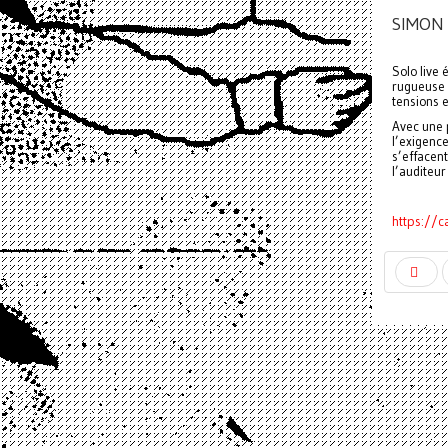
SIMON 
Solo live
rugueuse 
tensions e
Avec une p
l’exigenc
s’effacen
l’auditeur
https://