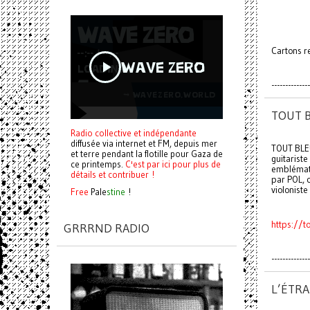
Cartons r
--------------
TOUT B
Radio collective et indépendante
diffusée via internet et FM, depuis mer
TOUT BLEU
et terre pendant la flotille pour Gaza de
guitarist
ce printemps.
C'est par ici pour plus de
emblémati
détails et contribuer !
par POL, 
violonist
Free
Pale
stine
!
https://
GRRRND RADIO
--------------
L’ÉTRA