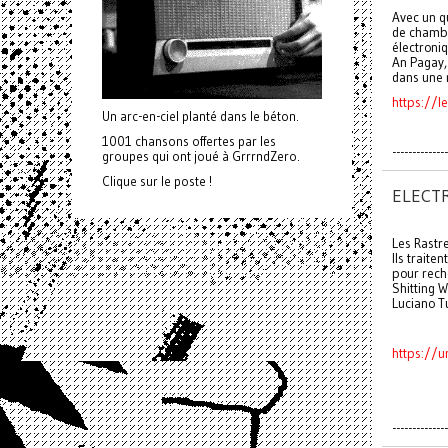
Avec un q
de chambr
électroni
An Pagay,
dans une 
https://
Un arc-en-ciel planté dans le béton.
1001 chansons offertes par les
--------------
groupes qui ont joué à GrrrndZero.
Clique sur le poste !
ELECTR
Les Rastr
Ils traite
pour rech
Shitting W
Luciano Tu
https://u
--------------