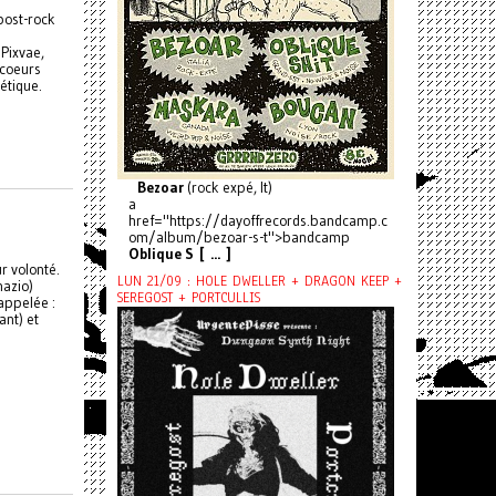
post-rock
Pixvae,
 coeurs
étique.
Bezoar
(rock expé, It)
a
href="https://dayoffrecords.bandcamp.c
om/album/bezoar-s-t">bandcamp
Oblique S [ ... ]
r volonté.
LUN 21/09 : HOLE DWELLER + DRAGON KEEP +
nazio)
SEREGOST + PORTCULLIS
appelée :
ant) et