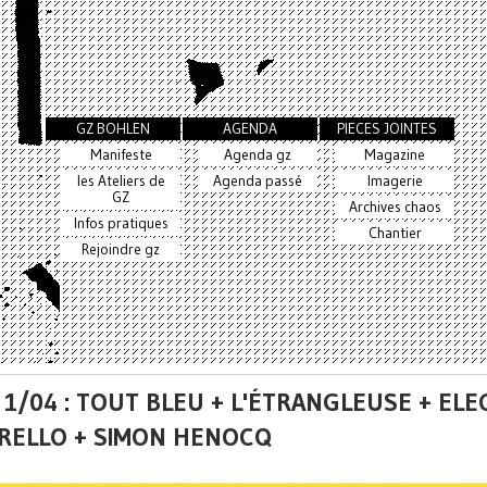
GZ BOHLEN
AGENDA
PIECES JOINTES
Manifeste
Agenda gz
Magazine
les Ateliers de
Agenda passé
Imagerie
GZ
Archives chaos
Infos pratiques
Chantier
Rejoindre gz
 1/04 : TOUT BLEU + L'ÉTRANGLEUSE + ELE
RELLO + SIMON HENOCQ