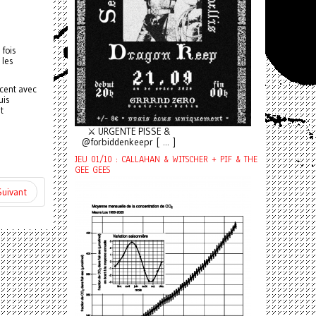
 fois
 les
acent avec
uis
t
⚔️ URGENTE PISSE &
@forbiddenkeepr [ ... ]
JEU 01/10 : CALLAHAN & WITSCHER + PIF & THE
GEE GEES
Suivant