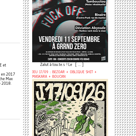
Zalut à tou.te.s ! Le [ ... ]
E et
u
JEU 17/09 : BEZOAR + OBLIQUE SHIT +
e en 2017
MASKARA + BOUCAN
athe Max
e 2018.