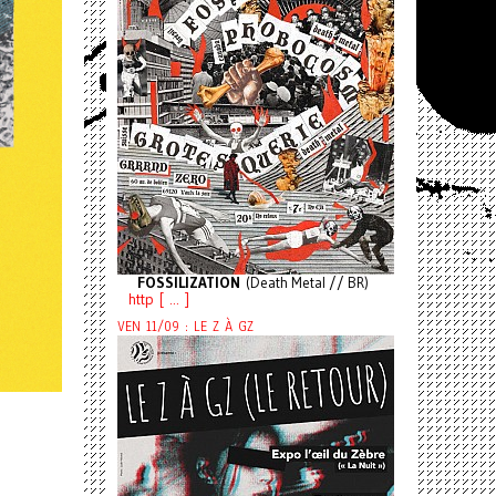
FOSSILIZATION
(Death Metal // BR)
http [ ... ]
VEN 11/09 : LE Z À GZ