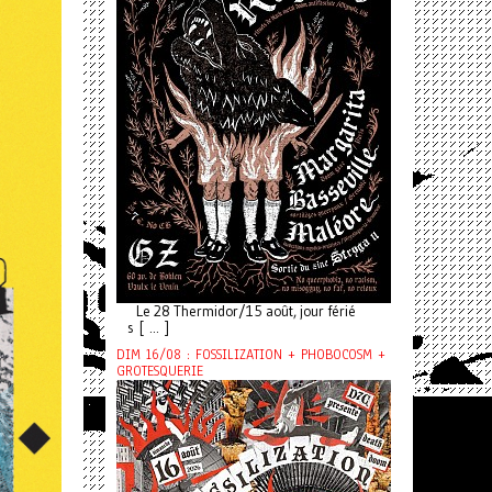
Le 28 Thermidor/15 août, jour férié
s [ ... ]
DIM 16/08 : FOSSILIZATION + PHOBOCOSM +
GROTESQUERIE