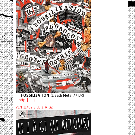
FOSSILIZATION
(Death Metal // BR)
http [ ... ]
VEN 11/09 : LE Z À GZ