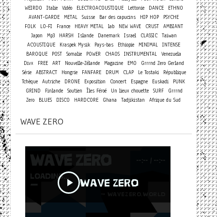
WEIRDO
Italie
Vidéo
ELECTROACOUSTIQUE
Lettonie
DANCE
ETHNO
AVANT-GARDE
METAL
Suisse
Bar des capucins
HIP HOP
PSYCHE
FOLK
LO-FI
France
HEAVY METAL
lab
NEW WAVE
CRUST
AMBIANT
Japon
Mp3
HARSH
Islande
Danemark
Israel
CLASSIC
Taiwan
ACOUSTIQUE
Kraspek Mysik
Pays-bas
Ethiopie
MINIMAL
INTENSE
BAROQUE
POST
Somalie
POWER
CHAOS
INSTRUMENTAL
Venezuela
Divx
FREE
ART
Nouvelle-Zélande
Magazine
EMO
Grrrnd Zero Gerland
Série
ABSTRACT
Hongrie
FANFARE
DRUM
CLAP
Le Tostaki
République
Concert
Tchèque
Autriche
DRONE
Exposition
Espagne
Euskadi
PUNK
GRIND
Finlande
Soutien
Îles Féroé
Un lieux chouette
SURF
Grrrnd
Zero
BLUES
DISCO
HARDCORE
Ghana
Tadjikistan
Afrique du Sud
WAVE ZERO