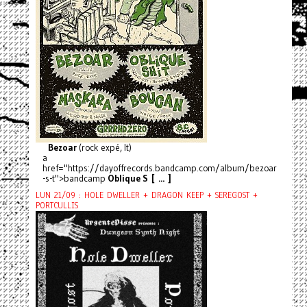
Bezoar
(rock expé, It)
a
href="https://dayoffrecords.bandcamp.com/album/bezoar
-s-t">bandcamp
Oblique S [ ... ]
LUN 21/09 : HOLE DWELLER + DRAGON KEEP + SEREGOST +
PORTCULLIS