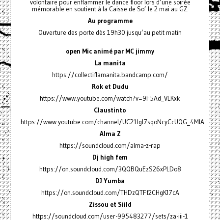
volontaire pour enflammer le dance floor lors d’une soirée
mémorable en soutient à la Caisse de So’ le 2 mai au GZ.
Au programme
Ouverture des porte dès 19h30 jusqu’au petit matin
open Mic animé par MC jimmy
La manita
https://collectiflamanita.bandcamp.com/
Rok et Dudu
https://www.youtube.com/watch?v=9F5Ad_VLKxk
Claustinto
https://www.youtube.com/channel/UC21Igl7sqoNcyCcUQG_4MIA
Alma Z
https://soundcloud.com/alma-z-rap
Dj high fem
https://on.soundcloud.com/3QQBQuEzS26xPLDo8
DJ Yumba
https://on.soundcloud.com/THDzQTFf2CHgKJ7cA
Zissou et Siild
https://soundcloud.com/user-995483277/sets/za-iii-1