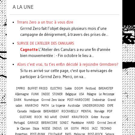
A LA UNE
Trrrans Zero a un truc à vous dire
Grrrnd Zero fait l’objet depuis plusieurs mois d’une
campagne de dénigrement, à travers des prises de...
SURVIE DE L'ATELIER DES CANULARS
Cagnotte
L’Atelier des Canulars a eu une fin d'année
bien mouvementée : - Fin octobre le lieu a...
Alors c'est vrai, tu t'es enfin décidé à rejoindre Grrrndzero?
Si tu es arrivé sur cette page, c'est que tu envisages de
participer à Grrrnd Zero. Merci, on va...
IMPRO
BUFFET FROID
ELECTRO
Suède
DOOM
Festival
BREAKSTEP
Allemagne
FUNK
INDIE
STONER
Belgique
USA
Pologne
Le Periscope
DARK
Numérique
Grrrnd Zero Vaise
POST-HARDCORE
Indonésie
Grand
salon
ANARCHO
MATH
La triperie
Australie
UNDERGROUND
EXPE
Canada
Hollande
BREAKBEAT
ROCKABILLY
MENTAL
Norvège
POP
GUITARE
ROCK
NO WAVE
CHANT
KRAUTROCK
Grèce
Russie
Portugal
GARAGE
BREAKCORE
SONIC
Macédoine
HARD
Grrrnd Zero et
le Clacson
Ibiza
NOISE
INDUS
UK
GOTH
PROG
JAZZ
TECHNO
Projection
POST-PUNK
COLDWAVE
BASS
Malaysie
POST-ROCK
Sahara