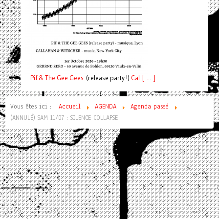
Pif
& The Gee Gees
(release party !)
C
a
l [ ... ]
Vous êtes ici :
Accueil
AGENDA
Agenda passé
(ANNULÉ) SAM 11/07 : SILENCE COLLAPSE