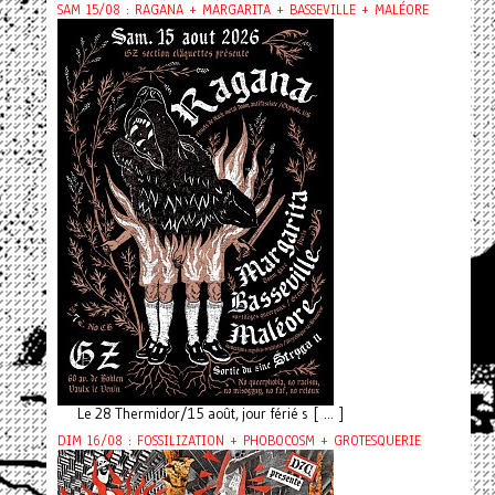
SAM 15/08 : RAGANA + MARGARITA + BASSEVILLE + MALÉORE
Le 28 Thermidor/15 août, jour férié s [ ... ]
DIM 16/08 : FOSSILIZATION + PHOBOCOSM + GROTESQUERIE