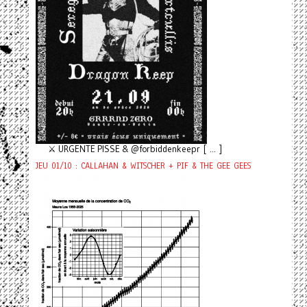
⚔️ URGENTE PISSE & @forbiddenkeepr [ ... ]
JEU 01/10 : CALLAHAN & WITSCHER + PIF & THE GEE GEES