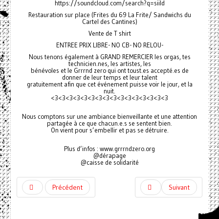
https://soundcloud.com/search?q=siild
Restauration sur place (Frites du 69 La Frite/ Sandwichs du
Cartel des Cantines)
Vente de T shirt
ENTREE PRIX LIBRE- NO CB- NO RELOU-
Nous tenons également à GRAND REMERCIER les orgas, tes
technicien.nes, les artistes, les
bénévoles et le Grrrnd zero qui ont toust.es accepté.es de
donner de leur temps et leur talent
gratuitement afin que cet événement puisse voir le jour, et la
nuit.
<3<3<3<3<3<3<3<3<3<3<3<3<3<3<3<3
Nous comptons sur une ambiance bienveillante et une attention
partagée à ce que chacun.e.s se sentent bien.
On vient pour s’embellir et pas se détruire.
Plus d’infos : www.grrrndzero.org
@dérapage
@caisse de solidarité
Précédent
Suivant