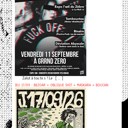
Zalut à tou.te.s ! Le [ ... ]
JEU 17/09 : BEZOAR + OBLIQUE SHIT + MASKARA + BOUCAN