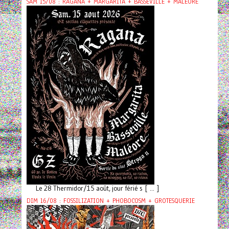
SAM 15/08 : RAGANA + MARGARITA + BASSEVILLE + MALÉORE
Le 28 Thermidor/15 août, jour férié s [ ... ]
DIM 16/08 : FOSSILIZATION + PHOBOCOSM + GROTESQUERIE