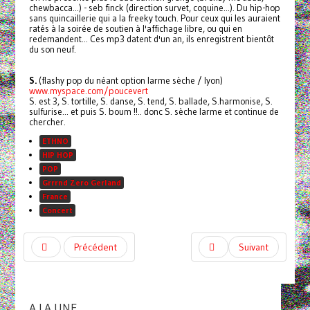
chewbacca...) - seb finck (direction survet, coquine...). Du hip-hop
sans quincaillerie qui a la freeky touch. Pour ceux qui les auraient
ratés à la soirée de soutien à l'affichage libre, ou qui en
redemandent... Ces mp3 datent d'un an, ils enregistrent bientôt
du son neuf.
S.
(flashy pop du néant option larme sèche / lyon)
www.myspace.com/poucevert
S. est 3, S. tortille, S. danse, S. tend, S. ballade, S.harmonise, S.
sulfurise... et puis S. boum !!.. donc S. sèche larme et continue de
chercher.
ETHNO
HIP HOP
POP
Grrrnd Zero Gerland
France
Concert
Précédent
Suivant
A LA UNE