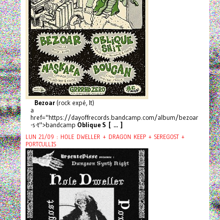
Bezoar
(rock expé, It)
a
href="https://dayoffrecords.bandcamp.com/album/bezoar
-s-t">bandcamp
Oblique S [ ... ]
LUN 21/09 : HOLE DWELLER + DRAGON KEEP + SEREGOST +
PORTCULLIS