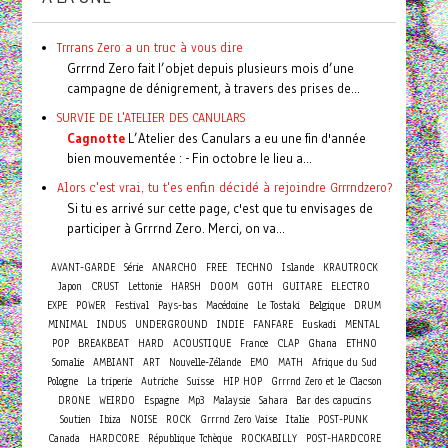
Trrrans Zero a un truc à vous dire
Grrrnd Zero fait l’objet depuis plusieurs mois d’une
campagne de dénigrement, à travers des prises de...
SURVIE DE L'ATELIER DES CANULARS
Cagnotte
L’Atelier des Canulars a eu une fin d'année
bien mouvementée : - Fin octobre le lieu a...
Alors c'est vrai, tu t'es enfin décidé à rejoindre Grrrndzero?
Si tu es arrivé sur cette page, c'est que tu envisages de
participer à Grrrnd Zero. Merci, on va...
AVANT-GARDE
Série
ANARCHO
FREE
TECHNO
Islande
KRAUTROCK
Japon
CRUST
Lettonie
HARSH
DOOM
GOTH
GUITARE
ELECTRO
EXPE
POWER
Festival
Pays-bas
Macédoine
Le Tostaki
Belgique
DRUM
MINIMAL
INDUS
UNDERGROUND
INDIE
FANFARE
Euskadi
MENTAL
POP
BREAKBEAT
HARD
ACOUSTIQUE
France
CLAP
Ghana
ETHNO
Somalie
AMBIANT
ART
Nouvelle-Zélande
EMO
MATH
Afrique du Sud
Pologne
La triperie
Autriche
Suisse
HIP HOP
Grrrnd Zero et le Clacson
DRONE
WEIRDO
Espagne
Mp3
Malaysie
Sahara
Bar des capucins
Soutien
Ibiza
NOISE
ROCK
Grrrnd Zero Vaise
Italie
POST-PUNK
Canada
HARDCORE
République Tchèque
ROCKABILLY
POST-HARDCORE