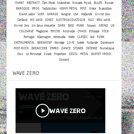
CHANT
ABSTRACT
Îles Féroé
Indonésie
Kraspek Mysik
BLUES
Russie
BAROQUE
PROG
Tadjikistan
HEAVY METAL
POST
Grèce
Exposition
Grand salon
SURF
GARAGE
Hongrie
USA
Hollande
Grrrnd Zero
Gerland
NO WAVE
SONIC
ELECTROACOUSTIQUE
JAZZ
NEW WAVE
Grrrnd Zero
Un lieux chouette
DARK
BASS
PUNK
Taiwan
GRIND
UK
COLDWAVE
Magazine
PSYCHE
Australie
CHAOS
Ethiopie
FOLK
Portugal
Allemagne
Venezuela
Vidéo
CLASSIC
lab
FUNK
INSTRUMENTAL
BREAKSTEP
Norvège
LO-FI
Suède
Finlande
Danemark
POST-ROCK
BREAKCORE
IMPRO
DANCE
STONER
INTENSE
Numérique
Divx
Le Periscope
Israel
Projection
DISCO
METAL
BUFFET FROID
Concert
WAVE ZERO