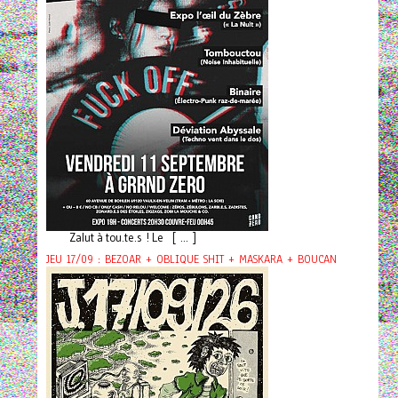
Zalut à tou.te.s ! Le [ ... ]
JEU 17/09 : BEZOAR + OBLIQUE SHIT + MASKARA + BOUCAN