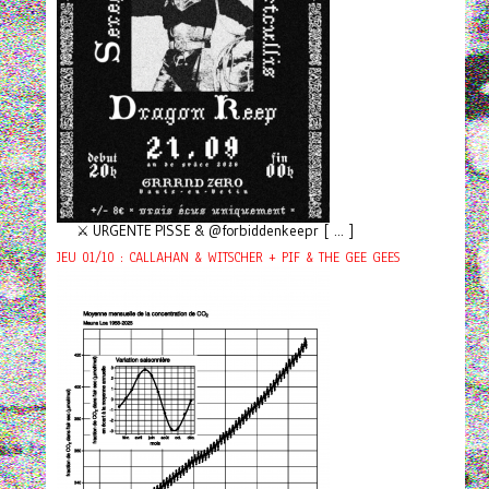
⚔️ URGENTE PISSE & @forbiddenkeepr [ ... ]
JEU 01/10 : CALLAHAN & WITSCHER + PIF & THE GEE GEES