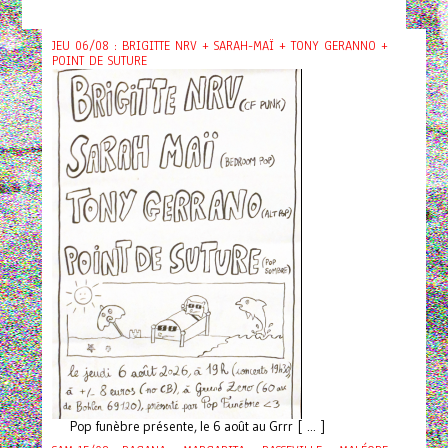
JEU 06/08 : BRIGITTE NRV + SARAH-MAÏ + TONY GERANNO +
POINT DE SUTURE
Pop funèbre présente, le 6 août au Grrr [ ... ]