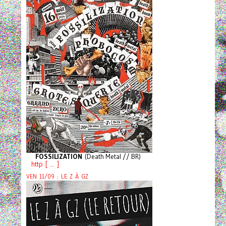
FOSSILIZATION
(Death Metal // BR)
http [ ... ]
VEN 11/09 : LE Z À GZ