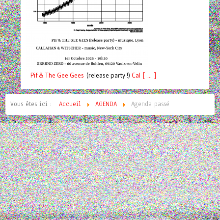
Pif
& The Gee Gees
(release party !)
C
a
l [ ... ]
Vous êtes ici :
Accueil
AGENDA
Agenda passé