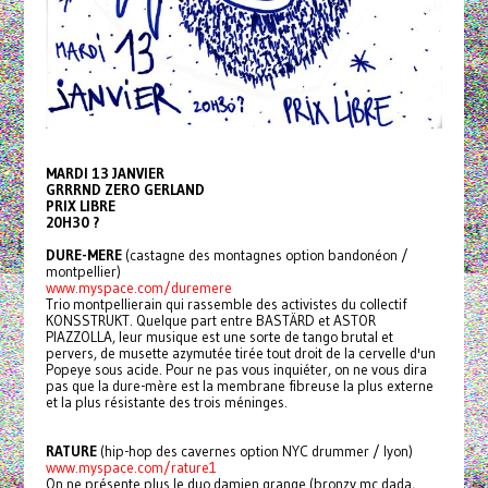
MARDI 13 JANVIER
GRRRND ZERO GERLAND
PRIX LIBRE
20H30 ?
DURE-MERE
(castagne des montagnes option bandonéon /
montpellier)
www.myspace.com/duremere
Trio montpellierain qui rassemble des activistes du collectif
KONSSTRUKT. Quelque part entre BASTÄRD et ASTOR
PIAZZOLLA, leur musique est une sorte de tango brutal et
pervers, de musette azymutée tirée tout droit de la cervelle d'un
Popeye sous acide. Pour ne pas vous inquiéter, on ne vous dira
pas que la dure-mère est la membrane fibreuse la plus externe
et la plus résistante des trois méninges.
RATURE
(hip-hop des cavernes option NYC drummer / lyon)
www.myspace.com/rature1
On ne présente plus le duo damien grange (bronzy mc dada,