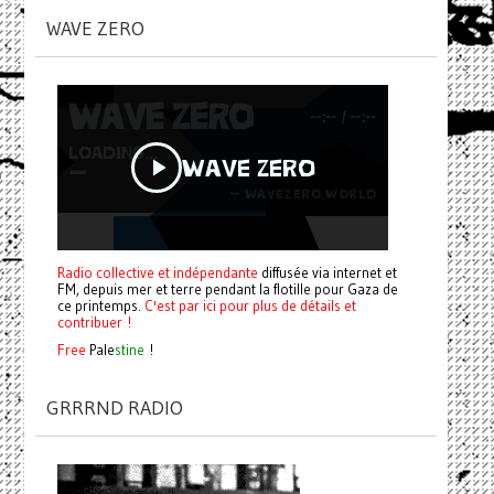
WAVE ZERO
Radio collective et indépendante
diffusée via internet et
FM, depuis mer et terre pendant la flotille pour Gaza de
ce printemps.
C'est par ici pour plus de détails et
contribuer !
Free
Pale
stine
!
GRRRND RADIO