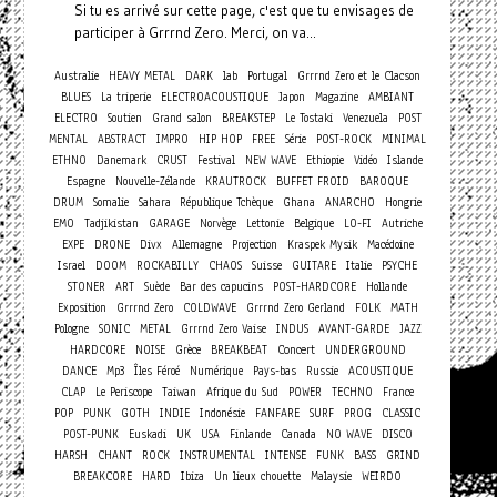
Si tu es arrivé sur cette page, c'est que tu envisages de
participer à Grrrnd Zero. Merci, on va...
Australie
HEAVY METAL
DARK
lab
Portugal
Grrrnd Zero et le Clacson
BLUES
La triperie
ELECTROACOUSTIQUE
Japon
Magazine
AMBIANT
ELECTRO
Soutien
Grand salon
BREAKSTEP
Le Tostaki
Venezuela
POST
MENTAL
ABSTRACT
IMPRO
HIP HOP
FREE
Série
POST-ROCK
MINIMAL
ETHNO
Danemark
CRUST
Festival
NEW WAVE
Ethiopie
Vidéo
Islande
Espagne
Nouvelle-Zélande
KRAUTROCK
BUFFET FROID
BAROQUE
DRUM
Somalie
Sahara
République Tchèque
Ghana
ANARCHO
Hongrie
EMO
Tadjikistan
GARAGE
Norvège
Lettonie
Belgique
LO-FI
Autriche
EXPE
DRONE
Divx
Allemagne
Projection
Kraspek Mysik
Macédoine
Israel
DOOM
ROCKABILLY
CHAOS
Suisse
GUITARE
Italie
PSYCHE
STONER
ART
Suède
Bar des capucins
POST-HARDCORE
Hollande
Exposition
Grrrnd Zero
COLDWAVE
Grrrnd Zero Gerland
FOLK
MATH
Pologne
SONIC
METAL
Grrrnd Zero Vaise
INDUS
AVANT-GARDE
JAZZ
Concert
HARDCORE
NOISE
Grèce
BREAKBEAT
UNDERGROUND
DANCE
Mp3
Îles Féroé
Numérique
Pays-bas
Russie
ACOUSTIQUE
CLAP
Le Periscope
Taiwan
Afrique du Sud
POWER
TECHNO
France
POP
PUNK
GOTH
INDIE
Indonésie
FANFARE
SURF
PROG
CLASSIC
POST-PUNK
Euskadi
UK
USA
Finlande
Canada
NO WAVE
DISCO
HARSH
CHANT
ROCK
INSTRUMENTAL
INTENSE
FUNK
BASS
GRIND
BREAKCORE
HARD
Ibiza
Un lieux chouette
Malaysie
WEIRDO