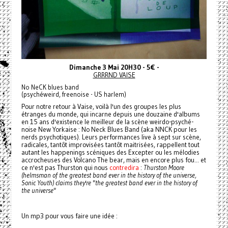
Dimanche 3 Mai 20H30 - 5€ -
GRRRND VAISE
No NeCK blues band
(psychéweird, freenoise - US harlem)
Pour notre retour à Vaise, voilà l'un des groupes les plus
étranges du monde, qui incarne depuis une douzaine d'albums
en 15 ans d'existence le meilleur de la scène weirdo-psyché-
noise New Yorkaise :
No Neck Blues Band (aka NNCK pour les
nerds psychotiques). Leurs performances live à sept sur scène,
radicales, tantôt improvisées tantôt maitrisées, rappellent tout
autant les happenings scéniques des Excepter ou les mélodies
accrocheuses des Volcano The bear, mais en encore plus fou... et
ce n'est pas Thurston qui nous
contredira
:
Thurston Moore
(helmsman of the greatest band ever in the history of the universe,
Sonic Youth) claims they're "the greatest band ever in the history of
the universe"
Un mp3 pour vous faire une idée :