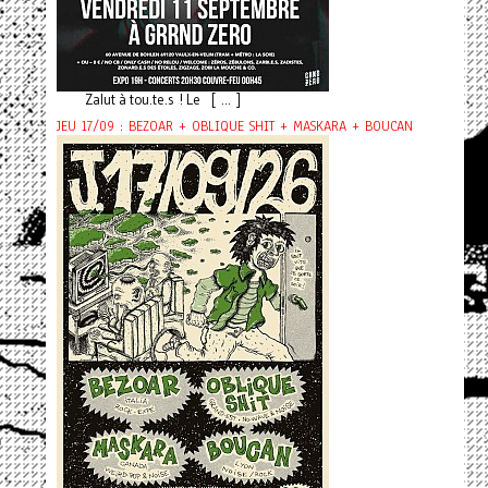
Zalut à tou.te.s ! Le [ ... ]
JEU 17/09 : BEZOAR + OBLIQUE SHIT + MASKARA + BOUCAN