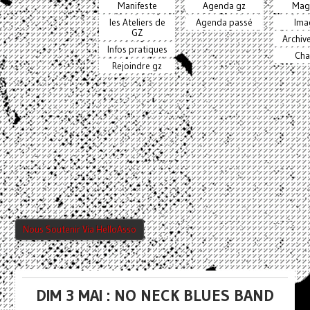
Manifeste
Agenda gz
Mag
les Ateliers de
Agenda passé
Ima
GZ
Archiv
Infos pratiques
Cha
Rejoindre gz
Nous Soutenir Via HelloAsso
DIM 3 MAI : NO NECK BLUES BAND