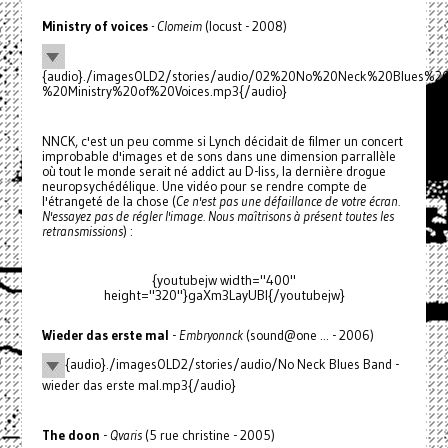
Ministry of voices
- Clomeim
(locust - 2008)
{audio}./imagesOLD2/stories/audio/02%20No%20Neck%20Blues%2
%20Ministry%20of%20Voices.mp3{/audio}
NNCK, c'est un peu comme si Lynch décidait de filmer un concert
improbable d'images et de sons dans une dimension parrallèle
où tout le monde serait né addict au D-liss, la dernière drogue
neuropsychédélique. Une vidéo pour se rendre compte de
l'étrangeté de la chose (
Ce n'est pas une défaillance de votre écran.
N'essayez pas de régler l'image. Nous maîtrisons à présent toutes les
retransmissions
) :
{youtubejw width="400"
height="320"}gaXm3LayUBI{/youtubejw}
Wieder das erste mal
-
Embryonnck
(sound@one ... - 2006)
{audio}./imagesOLD2/stories/audio/No Neck Blues Band -
wieder das erste mal.mp3{/audio}
The doon
-
Qvaris
(5 rue christine - 2005)