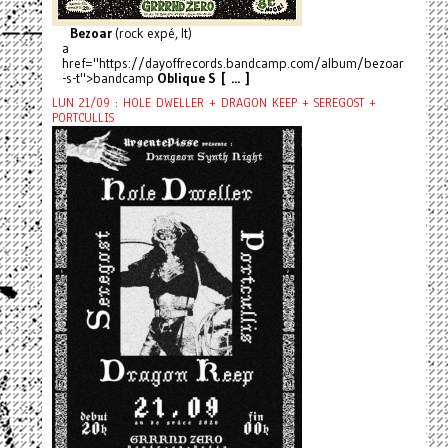
Bezoar
(rock expé, It)
a
href="https://dayoffrecords.bandcamp.com/album/bezoar
-s-t">bandcamp
Oblique S [ ... ]
LUN 21/09 : HOLE DWELLER + DRAGON KEEP + SEREGOST +
PORTCULLIS