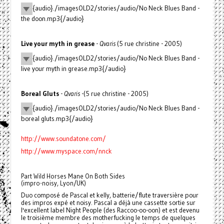
{audio}./imagesOLD2/stories/audio/No Neck Blues Band -
the doon.mp3{/audio}
Live your myth in grease
-
Qvaris
(5 rue christine - 2005)
{audio}./imagesOLD2/stories/audio/No Neck Blues Band -
live your myth in grease.mp3{/audio}
Boreal Gluts
-
Qvaris
-(5 rue christine - 2005)
{audio}./imagesOLD2/stories/audio/No Neck Blues Band -
boreal gluts.mp3{/audio}
http://www.soundatone.com/
http://www.myspace.com/nnck
Part Wild Horses Mane On Both Sides
(impro-noisy, Lyon/UK)
Duo composé de Pascal et kelly, batterie/flute traversière pour
des impros expé et noisy. Pascal a déjà une cassette sortie sur
l'excellent label Night People (des Raccoo-oo-oon) et est devenu
le troisième membre des motherfucking le temps de quelques