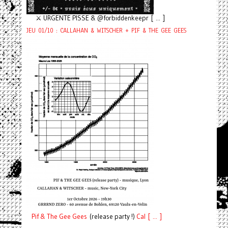
⚔️ URGENTE PISSE & @forbiddenkeepr [ ... ]
JEU 01/10 : CALLAHAN & WITSCHER + PIF & THE GEE GEES
Pif
& The Gee Gees
(release party !)
C
a
l [ ... ]