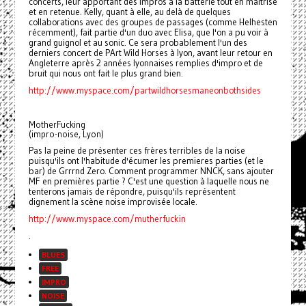
concerts, leur apportant des impros à la batterie tout en maitrise
et en retenue. Kelly, quant à elle, au delà de quelques
collaborations avec des groupes de passages (comme Helhesten
récemment), fait partie d'un duo avec Elisa, que l'on a pu voir à
grand guignol et au sonic. Ce sera probablement l'un des
derniers concert de PArt Wild Horses à lyon, avant leur retour en
Angleterre après 2 années lyonnaises remplies d'impro et de
bruit qui nous ont fait le plus grand bien.
http://www.myspace.com/partwildhorsesmaneonbothsides
MotherFucking
(impro-noise, Lyon)
Pas la peine de présenter ces frères terribles de la noise
puisqu'ils ont l'habitude d'écumer les premieres parties (et le
bar) de Grrrnd Zero. Comment programmer NNCK, sans ajouter
MF en premières partie ? C'est une question à laquelle nous ne
tenterons jamais de répondre, puisqu'ils représentent
dignement la scène noise improvisée locale.
http://www.myspace.com/mutherfuckin
.
BLUES
FREE
IMPRO
NOISE