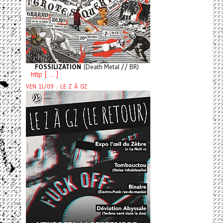
FOSSILIZATION
(Death Metal // BR)
http [ ... ]
VEN 11/09 : LE Z À GZ