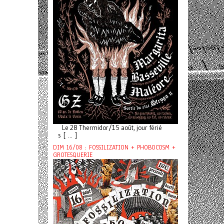
Le 28 Thermidor/15 août, jour férié
s [ ... ]
DIM 16/08 : FOSSILIZATION + PHOBOCOSM +
GROTESQUERIE