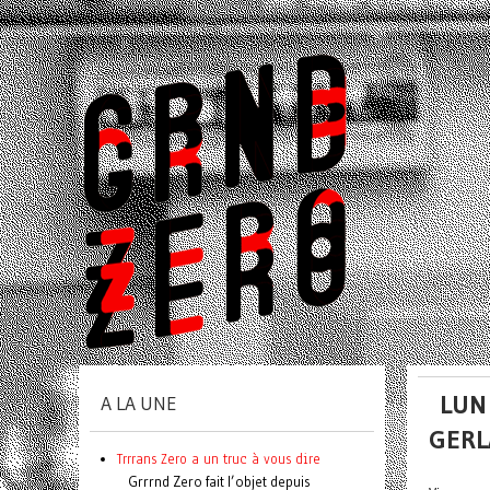
LUN
A LA UNE
GERL
Trrrans Zero a un truc à vous dire
Grrrnd Zero fait l’objet depuis