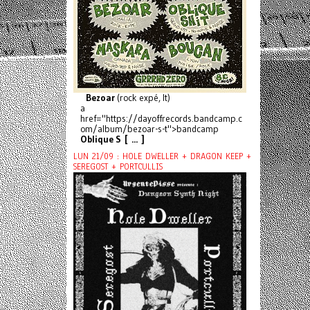
Bezoar
(rock expé, It)
a
href="https://dayoffrecords.bandcamp.c
om/album/bezoar-s-t">bandcamp
Oblique S [ ... ]
LUN 21/09 : HOLE DWELLER + DRAGON KEEP +
SEREGOST + PORTCULLIS