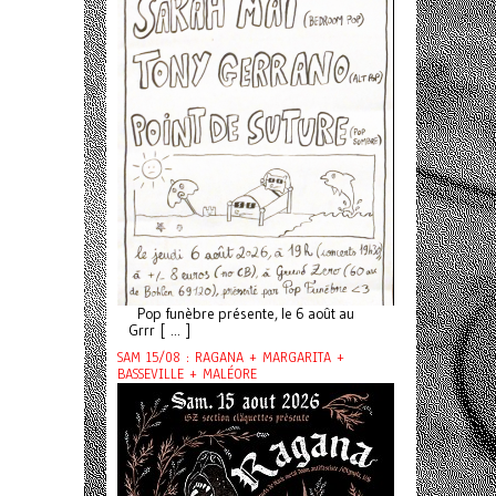
Pop funèbre présente, le 6 août au
Grrr [ ... ]
SAM 15/08 : RAGANA + MARGARITA +
BASSEVILLE + MALÉORE