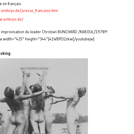
e en français:
.embryo.de/presse_
francaise.htm
ww.embryo.de/
e improvisation du leader Christian BUNCHARD /KABOUL/1978!!!
jw width="425" height="344"}41WBPl32zkw{/youtubejw}
cking