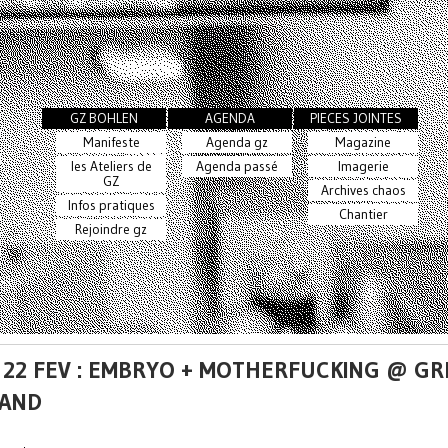
GZ BOHLEN
AGENDA
PIECES JOINTES
Manifeste
Agenda gz
Magazine
les Ateliers de
Agenda passé
Imagerie
GZ
Archives chaos
Infos pratiques
Chantier
Rejoindre gz
 22 FEV : EMBRYO + MOTHERFUCKING @ G
AND