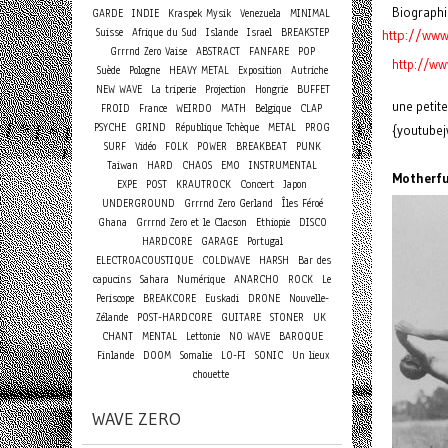
Biographi
GARDE
INDIE
Kraspek Mysik
Venezuela
MINIMAL
Suisse
Afrique du Sud
Islande
Israel
BREAKSTEP
http://www
Grrrnd Zero Vaise
ABSTRACT
FANFARE
POP
http://w
Suède
Pologne
HEAVY METAL
Exposition
Autriche
NEW WAVE
La triperie
Projection
Hongrie
BUFFET
une petit
FROID
France
WEIRDO
MATH
Belgique
CLAP
PSYCHE
GRIND
République Tchèque
METAL
PROG
{youtube
SURF
Vidéo
FOLK
POWER
BREAKBEAT
PUNK
Taiwan
HARD
CHAOS
EMO
INSTRUMENTAL
Motherfu
Concert
EXPE
POST
KRAUTROCK
Japon
UNDERGROUND
Grrrnd Zero Gerland
Îles Féroé
Ghana
Grrrnd Zero et le Clacson
Ethiopie
DISCO
HARDCORE
GARAGE
Portugal
ELECTROACOUSTIQUE
COLDWAVE
HARSH
Bar des
capucins
Sahara
Numérique
ANARCHO
ROCK
Le
Periscope
BREAKCORE
Euskadi
DRONE
Nouvelle-
Zélande
POST-HARDCORE
GUITARE
STONER
UK
CHANT
MENTAL
Lettonie
NO WAVE
BAROQUE
Finlande
DOOM
Somalie
LO-FI
SONIC
Un lieux
chouette
WAVE ZERO