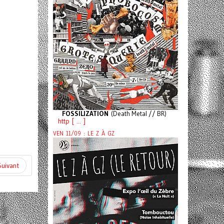
FOSSILIZATION
(Death Metal // BR)
http [ ... ]
VEN 11/09 : LE Z À GZ
Suivant