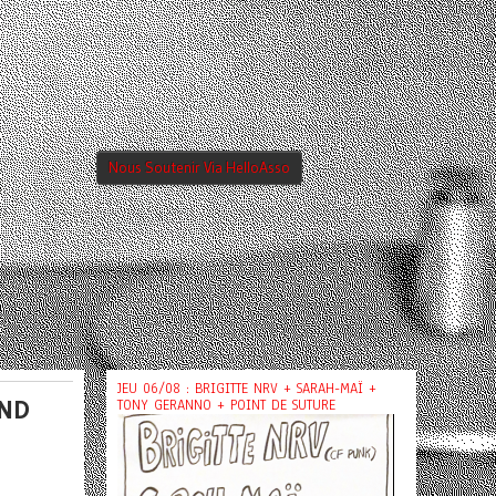
Nous Soutenir Via HelloAsso
JEU 06/08 : BRIGITTE NRV + SARAH-MAÏ +
RND
TONY GERANNO + POINT DE SUTURE