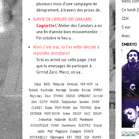
Viens co
plusieurs mois d’une campagne de
Ce lundi 2
dénigrement, à travers des prises de...
21H
SURVIE DE L'ATELIER DES CANULARS
Cagnotte
L’Atelier des Canulars a eu
5 eur
une fin d'année bien mouvementée : -
Avec:
Fin octobre le lieu a...
EMBRYO
Alors c'est vrai, tu t'es enfin décidé à
rejoindre Grrrndzero?
Si tu es arrivé sur cette page, c'est
que tu envisages de participer à
Grrrnd Zero. Merci, on va...
Ibiza
BASS
Malaysie
Festival
HIP HOP
Le
Tostaki
Australie
Norvège
Canada
Russie
IMPRO
Pays-bas
Divx
ETHNO
INDUS
AMBIANT
Grrrnd
Zero
GOTH
NOISE
Tadjikistan
Soutien
DARK
CLASSIC
Italie
POST-PUNK
lab
TECHNO
Série
INTENSE
POST-ROCK
Grèce
CRUST
JAZZ
DRUM
Indonésie
Hollande
BLUES
Macédoine
ACOUSTIQUE
FUNK
Danemark
ELECTRO
Grand
salon
Mp3
Magazine
Espagne
DANCE
G
ROCKABILLY
Allemagne
ART
FREE
USA
AVANT-