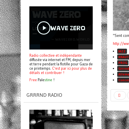
"Sent com
http://ww
JAZZ
Radio collective et indépendante
KRAUT
diffusée via internet et FM, depuis mer
PROG
et terre pendant la flotille pour Gaza de
ce printemps.
C'est par ici pour plus de
Grrrnd
détails et contribuer !
Allem
Free
Pale
stine
!
Conce
GRRRND RADIO