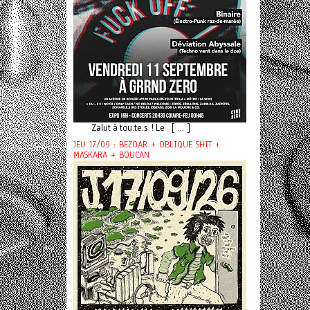
Zalut à tou.te.s ! Le [ ... ]
JEU 17/09 : BEZOAR + OBLIQUE SHIT +
MASKARA + BOUCAN