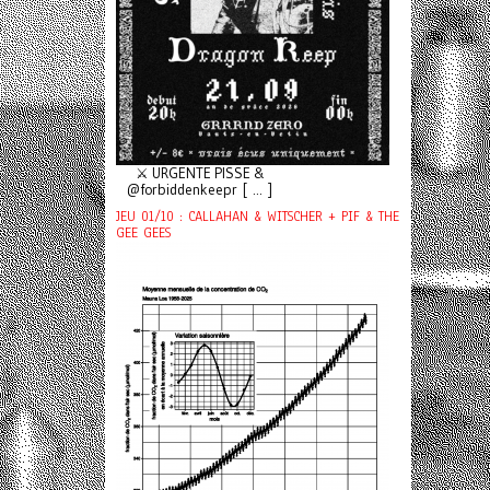
⚔️ URGENTE PISSE &
@forbiddenkeepr [ ... ]
JEU 01/10 : CALLAHAN & WITSCHER + PIF & THE
GEE GEES