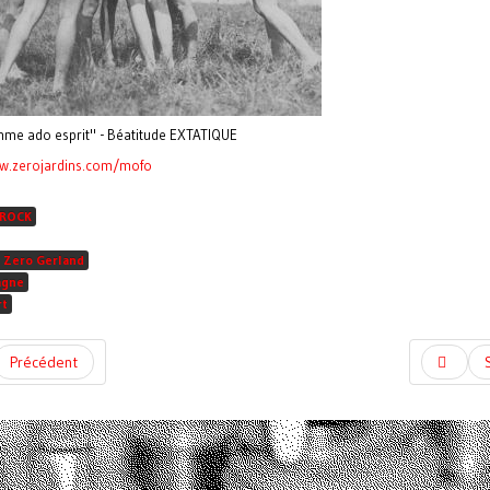
me ado esprit" - Béatitude EXTATIQUE
w.zerojardins.com/
mofo
ROCK
 Zero Gerland
agne
rt
Précédent