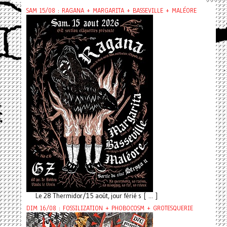
SAM 15/08 : RAGANA + MARGARITA + BASSEVILLE + MALÉORE
Le 28 Thermidor/15 août, jour férié s [ ... ]
DIM 16/08 : FOSSILIZATION + PHOBOCOSM + GROTESQUERIE