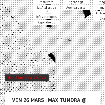
Manifeste
Agenda gz
Mag
les Ateliers de
Agenda passé
Ima
GZ
Archiv
Infos pratiques
Cha
Rejoindre gz
Nous Soutenir Via HelloAsso
VEN 26 MARS : MAX TUNDRA @