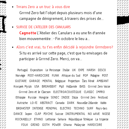
Trrrans Zero a un truc à vous dire
Grrrnd Zero fait l’objet depuis plusieurs mois d’une
campagne de dénigrement, à travers des prises de...
SURVIE DE L'ATELIER DES CANULARS
Cagnotte
L’Atelier des Canulars a eu une fin d'année
bien mouvementée : - Fin octobre le lieu a...
Alors c'est vrai, tu t'es enfin décidé à rejoindre Grrrndzero?
Si tu es arrivé sur cette page, c'est que tu envisages de
participer à Grrrnd Zero. Merci, on va...
Portugal
Exposition
Le Periscope
Italie
UK
EXPE
HARSH
DISCO
Norvège
POST-HARDCORE
FUNK
Afrique du Sud
POP
Pologne
POST
GUITARE
GARAGE
MENTAL
Belgique
Projection
Îles Féroé
AMBIANT
Kraspek Mysik
USA
BREAKBEAT
Mp3
Hollande
BASS
Grrrnd Zero Vaise
Grrrnd Zero et le Clacson
ELECTROACOUSTIQUE
CLASSIC
IMPRO
Ethiopie
Russie
Hongrie
SONIC
INDIE
Ibiza
Grrrnd Zero
Festival
Autriche
LO-FI
ABSTRACT
Canada
DARK
Nouvelle-Zélande
Vidéo
BREAKSTEP
INTENSE
MINIMAL
ELECTRO
TECHNO
SURF
Pays-bas
DANCE
Japon
CLAP
PSYCHE
Suisse
INSTRUMENTAL
NO WAVE
NOISE
ROCKABILLY
ETHNO
Lettonie
Sahara
République Tchèque
La triperie
FOLK
GRIND
GOTH
POWER
Ghana
Malaysie
HARDCORE