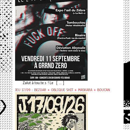
Zalut à tou.te.s ! Le [ ... ]
JEU 17/09 : BEZOAR + OBLIQUE SHIT + MASKARA + BOUCAN