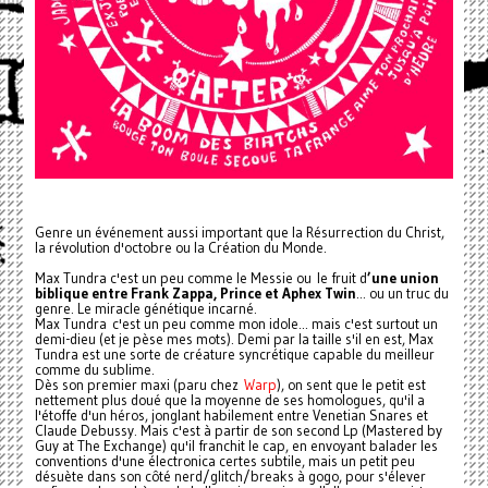
Genre un événement aussi important que la Résurrection du Christ,
la révolution d'octobre ou la Création du Monde.
Max Tundra c'est un peu comme le Messie ou le fruit d
’une union
biblique entre Frank Zappa, Prince et Aphex Twin
... ou un truc du
genre. Le miracle génétique incarné.
Max Tundra c'est un peu comme mon idole... mais c'est surtout un
demi-dieu (et je pèse mes mots). Demi par la taille s'il en est, Max
Tundra est une sorte de créature syncrétique capable du meilleur
comme du sublime.
Dès son premier maxi (paru chez
Warp
), on sent que le petit est
nettement plus doué que la moyenne de ses homologues, qu'il a
l'étoffe d'un héros, jonglant habilement entre Venetian Snares et
Claude Debussy. Mais c'est à partir de son second Lp (Mastered by
Guy at The Exchange) qu'il franchit le cap, en envoyant balader les
conventions d'une électronica certes subtile, mais un petit peu
désuète dans son côté nerd/glitch/breaks à gogo, pour s'élever