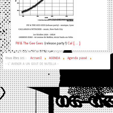
Pif
& The Gee Gees
(release party !)
C
a
l [ ... ]
Vous êtes ici :
Accueil
AGENDA
Agenda passé
- L' AVENIR A UN GOUT DE NUTELLA -