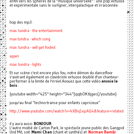
enfin vers les sphères de la "musique universelle" : une pop virtuose
et expérimentale sans le surligner, intergalactique et irraisonnée.
hop des mp3 :
max tundra - the entertainment
max tundra - which song
max tundra - will get fooled
again
max tundra - lights
Et sur scène c'est encore plus fou, notre démon du dancefloor
s'avérant également un claviériste virtuose doublé d'un chanteur-
performer à la limite de l'irréel.Avouez que cette vidéo
envoie le
bois
:
{youtube width="425" height="344"}qqbOKtIjgec{/youtube}
jusqu'au final “techno-transe pour enfants capricieux”
http://www.youtube.com/watch?
v=kXBvj1epAQ4&feature=related
il y aura aussi
BONJOUR
L'autre moitié de Carton Park, le spectacle jeune public des Gangpol
Und Mit, soit
Mami Chan
(chant et synthés) et
Norman Bambi