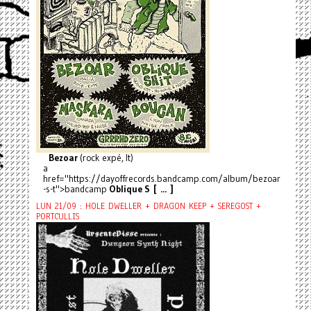
Bezoar
(rock expé, It)
a
href="https://dayoffrecords.bandcamp.com/album/bezoar
-s-t">bandcamp
Oblique S [ ... ]
LUN 21/09 : HOLE DWELLER + DRAGON KEEP + SEREGOST +
PORTCULLIS