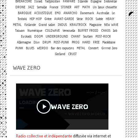
BREAKCORE
Israel
Tadjikistan
FANFARE
Islande
Espagne
Indonésie
DRONE
JAZZ
Somalie
France
STONER
ART
MATH
Un lieux chouette
BAROQUE
ACOUSTIQUE
EMO
ANARCHO
Danemark
Australie
Le
Tostaki
HIP HOP
Grèce
AVANT-GARDE
Série
ROCK
Suède
HEAVY
METAL
Finlande
Grand salon
INDUS
KRAUTROCK
Magazine
NEW WAVE
Taiwan
Numérique
COLDWAVE
Venezuela
BUFFET FROID
CHAOS
lab
Euskadi
DOOM
UNDERGROUND
CHANT
Soutien
POST-ROCK
Allemagne
Divx
DRUM
POST-PUNK
PROG
HARD
FREE
Macédoine
Concert
PUNK
BLUES
WEIRDO
Bar des capucins
METAL
Grrrnd Zero
Gerland
CRUST
WAVE ZERO
Radio collective et indépendante
diffusée via internet et