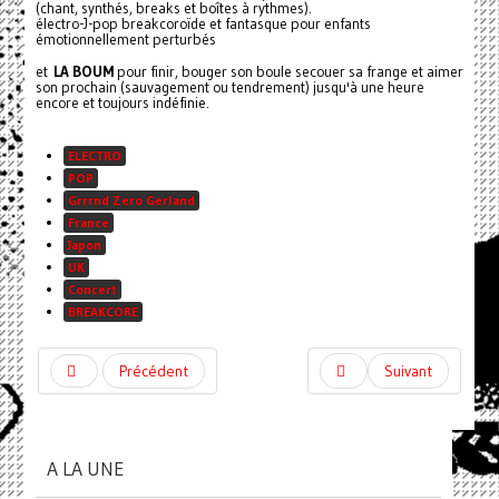
(chant, synthés, breaks et boîtes à rythmes).
électro-J-pop breakcoroïde et fantasque pour enfants
émotionnellement perturbés
et
LA BOUM
pour finir, bouger son boule secouer sa frange et aimer
son prochain (sauvagement ou tendrement) jusqu'à une heure
encore et toujours indéfinie.
ELECTRO
POP
Grrrnd Zero Gerland
France
Japon
UK
Concert
BREAKCORE
Précédent
Suivant
A LA UNE