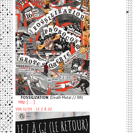
FOSSILIZATION
(Death Metal // BR)
http [ ... ]
VEN 11/09 : LE Z À GZ