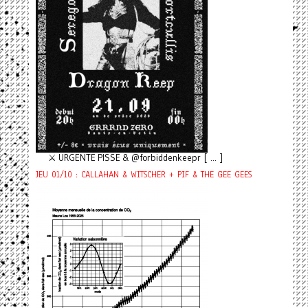
⚔️ URGENTE PISSE & @forbiddenkeepr [ ... ]
JEU 01/10 : CALLAHAN & WITSCHER + PIF & THE GEE GEES