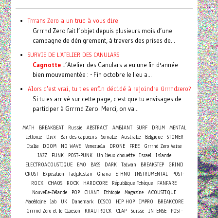
Trrrans Zero a un truc à vous dire
Grrrnd Zero fait l’objet depuis plusieurs mois d’une
campagne de dénigrement, à travers des prises de...
SURVIE DE L'ATELIER DES CANULARS
Cagnotte
L’Atelier des Canulars a eu une fin d'année
bien mouvementée : - Fin octobre le lieu a...
Alors c'est vrai, tu t'es enfin décidé à rejoindre Grrrndzero?
Si tu es arrivé sur cette page, c'est que tu envisages de
participer à Grrrnd Zero. Merci, on va...
MATH
BREAKBEAT
Russie
ABSTRACT
AMBIANT
SURF
DRUM
MENTAL
Lettonie
Divx
Bar des capucins
Somalie
Australie
Belgique
STONER
Italie
DOOM
NO WAVE
Venezuela
DRONE
FREE
Grrrnd Zero Vaise
JAZZ
FUNK
POST-PUNK
Un lieux chouette
Israel
Islande
ELECTROACOUSTIQUE
EMO
BASS
DARK
Taiwan
BREAKSTEP
GRIND
CRUST
Exposition
Tadjikistan
Ghana
ETHNO
INSTRUMENTAL
POST-
ROCK
CHAOS
ROCK
HARDCORE
République Tchèque
FANFARE
Nouvelle-Zélande
POP
CHANT
Ethiopie
Magazine
ACOUSTIQUE
Macédoine
lab
UK
Danemark
DISCO
HIP HOP
IMPRO
BREAKCORE
Grrrnd Zero et le Clacson
KRAUTROCK
CLAP
Suisse
INTENSE
POST-