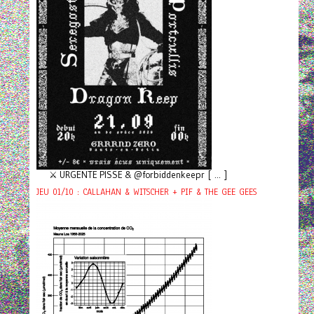
⚔️ URGENTE PISSE & @forbiddenkeepr [ ... ]
JEU 01/10 : CALLAHAN & WITSCHER + PIF & THE GEE GEES