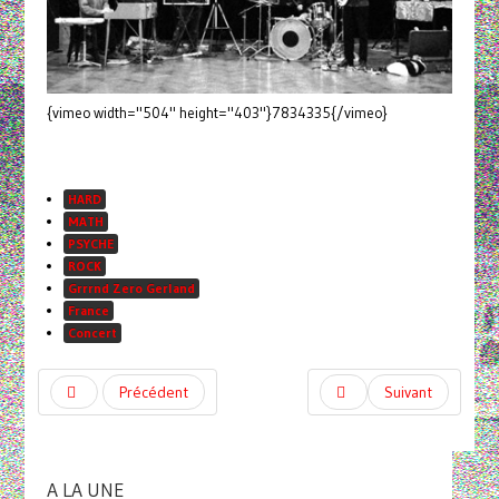
{vimeo width="504" height="403"}7834335{/vimeo}
HARD
MATH
PSYCHE
ROCK
Grrrnd Zero Gerland
France
Concert
Précédent
Suivant
A LA UNE