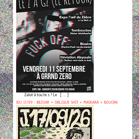
Zalut à tou.te.s ! Le [ ... ]
JEU 17/09 : BEZOAR + OBLIQUE SHIT + MASKARA + BOUCAN