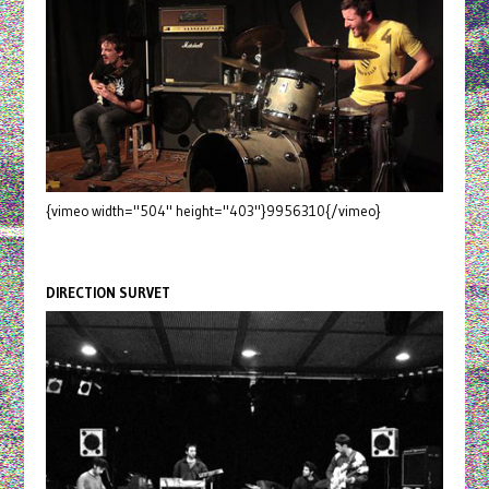
{vimeo width="504" height="403"}9956310{/vimeo}
DIRECTION SURVET