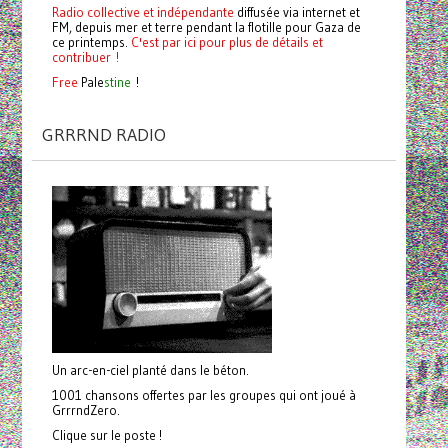
Radio collective et indépendante
diffusée via internet et
FM, depuis mer et terre pendant la flotille pour Gaza de
ce printemps.
C'est par ici pour plus de détails et
contribuer !
Free
Pale
stine
!
GRRRND RADIO
Un arc-en-ciel planté dans le béton.
1001 chansons offertes par les groupes qui ont joué à
GrrrndZero.
Clique sur le poste !