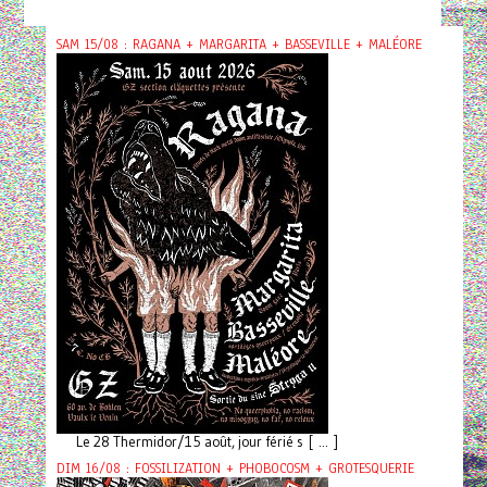
SAM 15/08 : RAGANA + MARGARITA + BASSEVILLE + MALÉORE
Le 28 Thermidor/15 août, jour férié s [ ... ]
DIM 16/08 : FOSSILIZATION + PHOBOCOSM + GROTESQUERIE