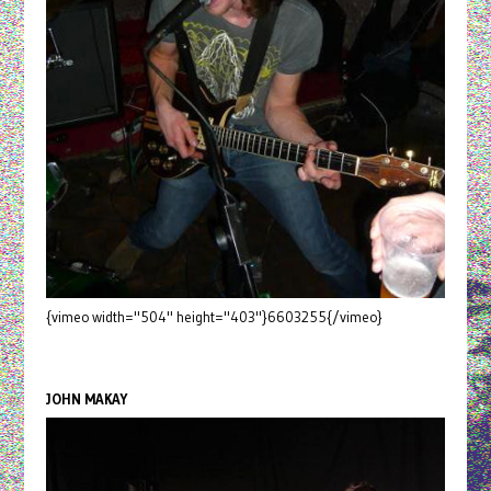
{vimeo width="504" height="403"}6603255{/vimeo}
JOHN MAKAY