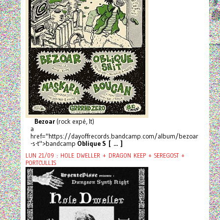
Bezoar
(rock expé, It)
a
href="https://dayoffrecords.bandcamp.com/album/bezoar
-s-t">bandcamp
Oblique S [ ... ]
LUN 21/09 : HOLE DWELLER + DRAGON KEEP + SEREGOST +
PORTCULLIS