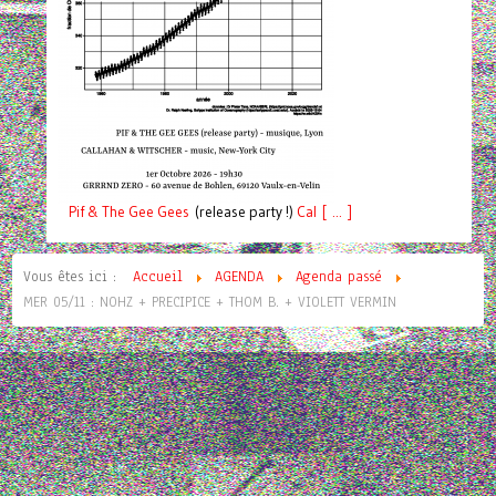
Pif
& The Gee Gees
(release party !)
C
a
l [ ... ]
Vous êtes ici :
Accueil
AGENDA
Agenda passé
MER 05/11 : NOHZ + PRECIPICE + THOM B. + VIOLETT VERMIN