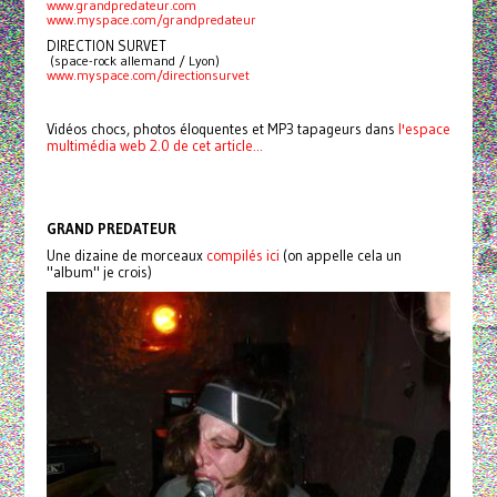
www.grandpredateur.com
www.myspace.com/grandpredateur
DIRECTION SURVET
 (space-rock allemand / Lyon)
www.myspace.com/directionsurvet
Vidéos chocs, photos éloquentes et MP3 tapageurs dans
l'espace
multimédia web 2.0 de cet article...
GRAND PREDATEUR
Une dizaine de morceaux
compilés ici
(on appelle cela un
"album" je crois)