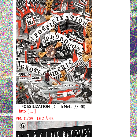
FOSSILIZATION
(Death Metal // BR)
http [ ... ]
VEN 11/09 : LE Z À GZ