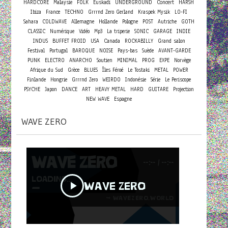
Concert
HARDCORE
Malaysie
FOLK
Euskadi
UNDERGROUND
HARSH
Ibiza
France
TECHNO
Grrrnd Zero Gerland
Kraspek Mysik
LO-FI
Sahara
COLDWAVE
Allemagne
Hollande
Pologne
POST
Autriche
GOTH
CLASSIC
Numérique
Vidéo
Mp3
La triperie
SONIC
GARAGE
INDIE
INDUS
BUFFET FROID
USA
Canada
ROCKABILLY
Grand salon
Festival
Portugal
BAROQUE
NOISE
Pays-bas
Suède
AVANT-GARDE
PUNK
ELECTRO
ANARCHO
Soutien
MINIMAL
PROG
EXPE
Norvège
Afrique du Sud
Grèce
BLUES
Îles Féroé
Le Tostaki
METAL
POWER
Finlande
Hongrie
Grrrnd Zero
WEIRDO
Indonésie
Série
Le Periscope
PSYCHE
Japon
DANCE
ART
HEAVY METAL
HARD
GUITARE
Projection
NEW WAVE
Espagne
WAVE ZERO