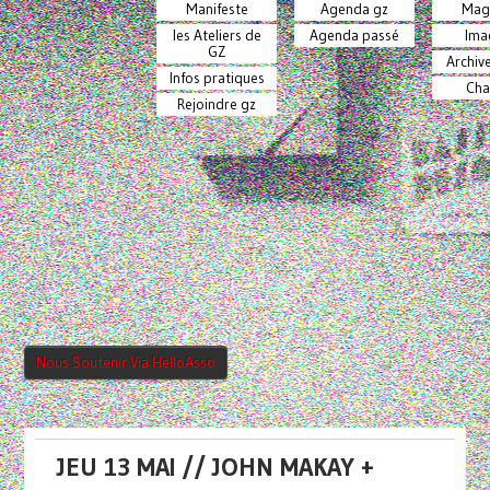
Manifeste
Agenda gz
Mag
les Ateliers de
Agenda passé
Ima
GZ
Archiv
Infos pratiques
Cha
Rejoindre gz
Nous Soutenir Via HelloAsso
JEU 13 MAI // JOHN MAKAY +