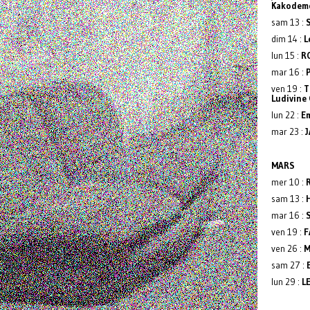
Kakodemo
sam 13 :
dim 14 :
L
lun 15 :
R
mar 16 :
ven 19 :
T
Ludivine
lun 22 :
E
mar 23 :
J
MARS
mer 10 :
sam 13 :
mar 16 :
ven 19 :
F
ven 26 :
M
sam 27 :
lun 29 :
L