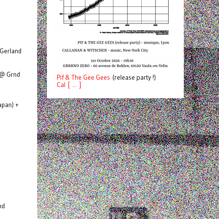
Gerland
@ Grnd
Pif
& The Gee Gees
(release party !)
C
a
l [ ... ]
apan) +
nd