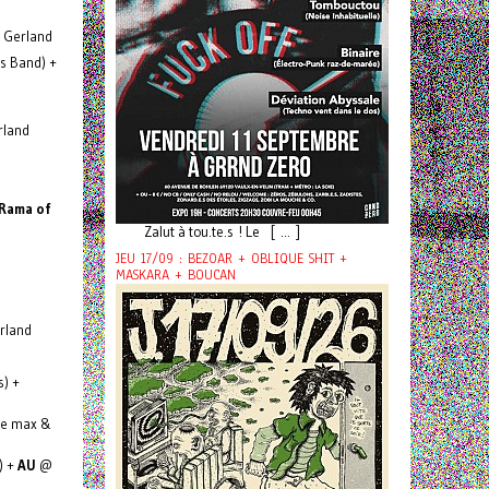
 Gerland
s Band) +
rland
 Rama of
Zalut à tou.te.s ! Le [ ... ]
JEU 17/09 : BEZOAR + OBLIQUE SHIT +
MASKARA + BOUCAN
rland
s) +
he max &
) +
AU
@