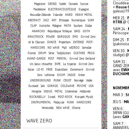
Clouddead
Magazine
GRIND
Suède
Canada
Suisse
+
House O
Macédoine
ELECTROACOUSTIQUE
Espagne
galeux) 
Nouvelle-Zélande
Islande
HARD
HEAVY METAL
MER 21 :
ABSTRACT
JAZZ
ART
Ethiopie
Numérique
SURF
HTRK
@ G
CLAP
Autriche
Pologne
MATH
Soutien
Italie
SAM 24 :
ANARCHO
République Tchèque
BASS
GOTH
Périscope
KRAUTROCK
POWER
BAROQUE
EMO
Grrrnd Zero
DIM 25 :
T
et le Clacson
DANCE
Projection
INTENSE
POST-
(pakinois
HARDCORE
NO WAVE
Mp3
WEIRDO
Somalie
VEN 30 :
France
DRUM
Série
Tadjikistan
GUITARE
PROG
sludge) 
AVANT-GARDE
POST
MENTAL
Grrrnd Zero Gerland
SAM 31 :
Un lieux chouette
EXPE
La triperie
Grrrnd Zero
GRND ZER
Vaise
LO-FI
FREE
Exposition
Danemark
Grrrnd
avec
EVA
DUCHAM
Zero
Lettonie
DOOM
INDIE
Grèce
UNDERGROUND
PUNK
CRUST
Norvège
Vidéo
Euskadi
lab
GARAGE
COLDWAVE
PSYCHE
USA
NOVEMB
Hongrie
INDUS
METAL
Indonésie
Hollande
MAR 3 :
S
ROCKABILLY
Israel
POST-ROCK
Kraspek Mysik
JEU 5 :
MA
INSTRUMENTAL
Malaysie
FUNK
HARDCORE
Venezuela
NEW WAVE
Ghana
VEN 6 :
JAPAN (GL
(avec
GAN
WAVE ZERO
SAM 7 :
ANNIVERS