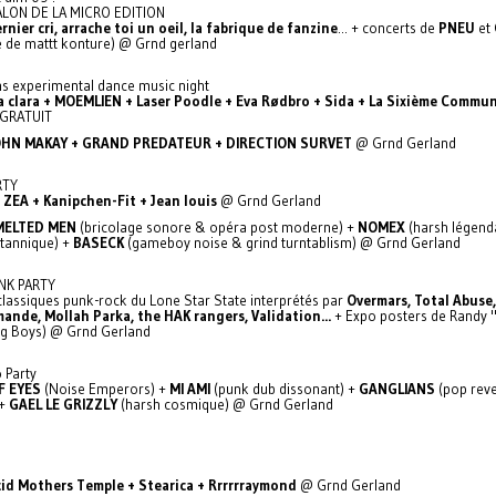
LON DE LA MICRO EDITION
ernier cri, arrache toi un oeil, la fabrique de fanzine
... + concerts de
PNEU
et
e de mattt konture) @ Grnd gerland
ns experimental dance music night
a clara + MOEMLIEN + Laser Poodle + Eva Rødbro + Sida + La Sixième Commu
 GRATUIT
OHN MAKAY + GRAND PREDATEUR + DIRECTION SURVET
@ Grnd Gerland
RTY
 ZEA + Kanipchen-Fit + Jean louis
@ Grnd Gerland
MELTED MEN
(bricolage sonore & opéra post moderne) +
NOMEX
(harsh légend
itannique) +
BASECK
(gameboy noise & grind turntablism) @ Grnd Gerland
NK PARTY
classiques punk-rock du Lone Star State interprétés par
Overmars, Total Abuse
nde, Mollah Parka, the HAK rangers, Validation...
+ Expo posters de Randy "
ig Boys) @ Grnd Gerland
 Party
F EYES
(Noise Emperors) +
MI AMI
(punk dub dissonant) +
GANGLIANS
(pop rev
)+
GAEL LE GRIZZLY
(harsh cosmique) @ Grnd Gerland
id Mothers Temple + Stearica + Rrrrrraymond
@ Grnd Gerland