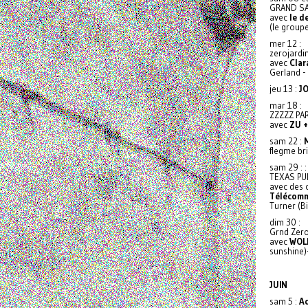
GRAND SA
avec
le d
(le group
mer 12 :
zerojardi
avec
Clar
Gerland -
jeu 13 :
J
mar 18 :
ZZZZZ PA
avec
ZU +
sam 22 :
flegme br
sam 29 : :
TEXAS PU
avec des 
Télécomma
Turner (B
dim 30 :
Grnd Zero
avec
WOL
sunshine
JUIN
sam 5 :
Ac