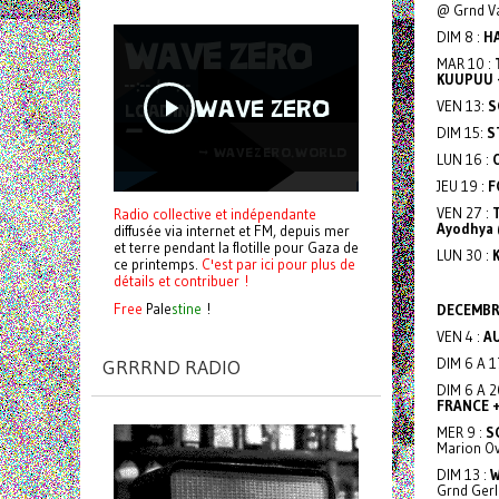
@ Grnd V
DIM 8 :
HA
MAR 10 :
KUUPUU 
VEN 13:
S
DIM 15:
S
LUN 16 :
JEU 19 :
F
VEN 27 :
Radio collective et indépendante
Ayodhya
diffusée via internet et FM, depuis mer
et terre pendant la flotille pour Gaza de
LUN 30 :
ce printemps.
C'est par ici pour plus de
détails et contribuer !
Free
Pale
stine
!
DECEMBR
VEN 4 :
AU
DIM 6 A 1
GRRRND RADIO
DIM 6 A 2
FRANCE 
MER 9 :
S
Marion O
DIM 13 :
Grnd Ger