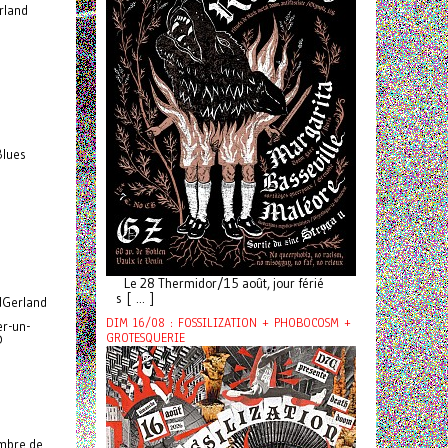
rland
Blues
Le 28 Thermidor/15 août, jour férié
s [ ... ]
Gerland
DIM 16/08 : FOSSILIZATION + PHOBOCOSM +
er-un-
GROTESQUERIE
@
embre de