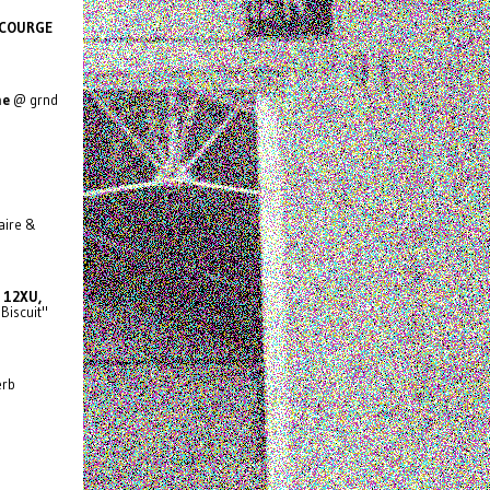
COURGE
ne
@ grnd
aire &
, 12XU,
Biscuit"
erb