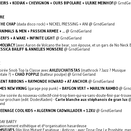
HEIRS + KODIAK + CHEVIGNON + OURS BIPOLAIRE + ULRIKE MEINHOF
@ GrndGe
RE
THE CHAP
(dada disco rock) + NICKEL PRESSING + ANI @ GrndGerland
ANIMALS & MEN + PASSION ARMEE + ...
@ GrndGerland
SERFS + A WAKE + INFINITE LIGHT
@ GrndGerland
MOLVACY
(avec Aaron de Volcano the bear, son épouse, et un gars de No Neck 
ESSICA BAILIFF & ANNELIES MONSERE
@ GrndGerland
E
oirée Snob Top la Classe avec
AHLEUCHATISTAS
(mathrock ? Jazz ? Musique
tale ?) +
CHAD POPPLE
(batteur poulpe) @ Grrnd Gerland
ENT RIBBONS + RAYMONDE HOWARD + AT ANCHOR
@ GrndGerland
MES NEW VIKING
(garage pop punk) +
BAYGON VERT + MARILYN RAMBO
@ Grnd
Une soirée du nouveau-collectif-ciné-trop-bien-qui-va-sans-doute-finir-par-trouv
ur-prochain (edit: DodesKaden) -
Carte blanche aux stéphanois de gran lux
and
TEENAGE COOL KIDS + ALGERNON CADWALLADER + 12XU
@ GrndGerland
DAY BARTY
ravissement esthétique et d''organisation hasardeuse
MSELVES
(Hip Hop Mutant Fanatique - Anticon - avec Dose One Le Prophète, m