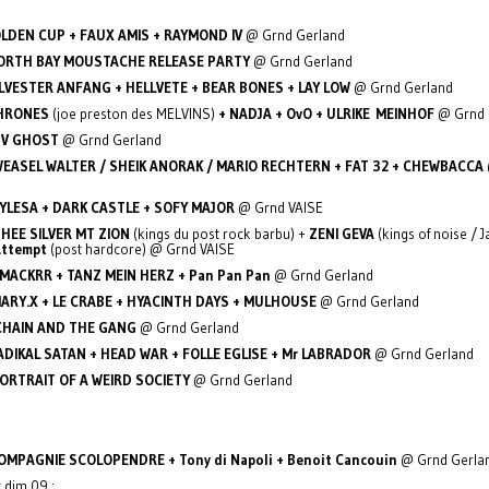
LDEN CUP + FAUX AMIS + RAYMOND IV
@ Grnd Gerland
ORTH BAY MOUSTACHE RELEASE PARTY
@ Grnd Gerland
ILVESTER ANFANG + HELLVETE + BEAR BONES + LAY LOW
@ Grnd Gerland
HRONES
(joe preston des MELVINS)
+ NADJA + OvO + ULRIKE MEINHOF
@ Grnd 
TV GHOST
@ Grnd Gerland
EASEL WALTER / SHEIK ANORAK / MARIO RECHTERN + FAT 32 + CHEWBACCA
YLESA + DARK CASTLE + SOFY MAJOR
@ Grnd VAISE
HEE SILVER MT ZION
(kings du post rock barbu) +
ZENI GEVA
(kings of noise / J
Attempt
(post hardcore) @ Grnd VAISE
MACKRR + TANZ MEIN HERZ + Pan Pan Pan
@ Grnd Gerland
ARY.X + LE CRABE + HYACINTH DAYS + MULHOUSE
@ Grnd Gerland
CHAIN AND THE GANG
@ Grnd Gerland
ADIKAL SATAN + HEAD WAR + FOLLE EGLISE + Mr LABRADOR
@ Grnd Gerland
ORTRAIT OF A WEIRD SOCIETY
@ Grnd Gerland
OMPAGNIE SCOLOPENDRE + Tony di Napoli + Benoit Cancouin
@ Grnd Gerla
 dim 09 :