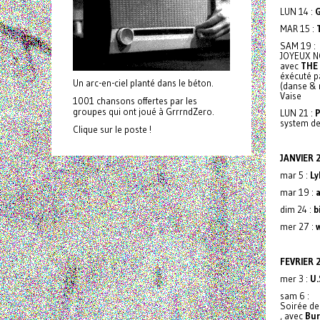
LUN 14 :
MAR 15 :
SAM 19 :
JOYEUX N
avec
THE
éxécuté p
Un arc-en-ciel planté dans le béton.
(danse & 
Vaise
1001 chansons offertes par les
groupes qui ont joué à GrrrndZero.
LUN 21 :
P
system de
Clique sur le poste !
JANVIER 
mar 5 :
Ly
mar 19 :
dim 24 :
b
mer 27 :
FEVRIER 
mer 3 :
U.
sam 6 :
Soirée de 
, avec
Bur