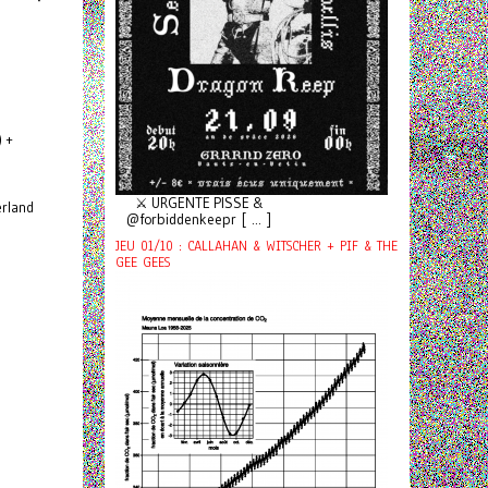
) +
⚔️ URGENTE PISSE &
rland
@forbiddenkeepr [ ... ]
JEU 01/10 : CALLAHAN & WITSCHER + PIF & THE
GEE GEES