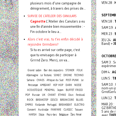
VEN 28 :
plusieurs mois d’une campagne de
dénigrement, à travers des prises de...
SEPTEMB
SURVIE DE L'ATELIER DES CANULARS
Cagnotte
L’Atelier des Canulars a eu
VEN 18 :
une fin d'année bien mouvementée : -
SAM 19 :
Fin octobre le lieu a...
MER 23 :
Alors c'est vrai, tu t'es enfin décidé à
JEU 24 :
A
Band) +
J
rejoindre Grrrndzero?
Si tu es arrivé sur cette page, c'est
que tu envisages de participer à
OCTOBR
Grrrnd Zero. Merci, on va...
SAM 3 : S
expérimen
Grand salon
Bar des capucins
STONER
FOLK
DIM 4 :
AG
Allemagne
Le Tostaki
SONIC
DRONE
TECHNO
LUN 5 :
TI
Sahara
CHAOS
Afrique du Sud
POST-PUNK
Le
SAM 10 : 
Periscope
AMBIANT
HIP HOP
DARK
NOISE
nom-un-jo
ACOUSTIQUE
MINIMAL
Japon
BUFFET FROID
GrndGerl
POP
Russie
UK
CHANT
ETHNO
Divx
Festival
LUN 12 :
ROCK
BREAKSTEP
DISCO
BREAKCORE
BLUES
MAR 20 :
IMPRO
Finlande
Portugal
BREAKBEAT
ELECTRO
GZ BIRTH
Concert
Australie
FANFARE
CLASSIC
Taiwan
5 ans de 
HARSH
Ibiza
Pays-bas
Belgique
Îles Féroé
avec
THE