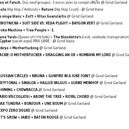
n et Falsch
. Oui, neuf groupes. 3 euros avec la compil offerte @ Grnd Gerland
Sole
(Hip Hop / Anticon) +
Rature
(Hip Hop Crust) - @ Grnd Vaise
e singe blanc + Zoft + Vitas Guerulaitis
@ Grnd Gerland
OBOTNICKA + SUIT SIDE VS. VEDA PLIGHT + BAYGON VERT
@ Grnd Gerland
Poke Machine + Tree People + -1
une Yards
(Queen of r'n'b folk) +
The blondette's
(rock, sexitude, transpiration
 Cypher
(varièt expé) PRIX LIBRE - @ Grnd Vaise
mbryo + Motherfucking
@ Grnd Gerland
ACKIE-O MOTHERFUCKER + DRAGGING AN OX + KUMBAYA MY LORD
@ Grnd Ge
RUSSIAN CIRCLES + KIRUNA + GUNFIRE IN A JUKE JOINT
@ Grnd Gerland
HEY!TONAL + SINALOA + HALLUX VALGUS + ULRIKE MEINHOF
@ Grnd Gerland
SHINING + CHEWBACCA
@ Grnd Gerland
ABIO VISCOGLIOSI + ABOVE THE TREE + ROYAL CHORD
@ Grnd Gerland
AX TUNDRA + BONJOUR + UNE BOUM
@ Grnd Gerland
EXPO ZERO DEGRE
@ Grnd Gerland
ET'S GROW + JAIBO + BATON ROUGE
@ Grnd Gerland