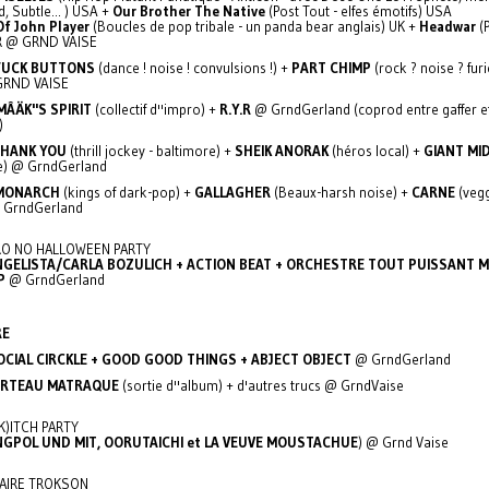
, Subtle... ) USA +
Our Brother The Native
(Post Tout - elfes émotifs) USA
f John Player
(Boucles de pop tribale - un panda bear anglais) UK +
Headwar
(
FR @ GRND VAISE
FUCK BUTTONS
(dance ! noise ! convulsions !) +
PART CHIMP
(rock ? noise ? furi
RND VAISE
MÂÄK''S SPIRIT
(collectif d''impro) +
R.Y.R
@ GrndGerland (coprod entre gaffer et
)
HANK YOU
(thrill jockey - baltimore) +
SHEIK ANORAK
(héros local) +
GIANT MI
e) @ GrndGerland
MONARCH
(kings of dark-pop) +
GALLAGHER
(Beaux-harsh noise) +
CARNE
(veg
@ GrndGerland
O NO HALLOWEEN PARTY
NGELISTA/CARLA BOZULICH + ACTION BEAT + ORCHESTRE TOUT PUISSANT 
P
@ GrndGerland
RE
OCIAL CIRCKLE + GOOD GOOD THINGS + ABJECT OBJECT
@ GrndGerland
RTEAU MATRAQUE
(sortie d''album) + d'autres trucs @ GrndVaise
K)ITCH PARTY
GPOL UND MIT, OORUTAICHI et LA VEUVE MOUSTACHUE
) @ Grnd Vaise
AIRE TROKSON