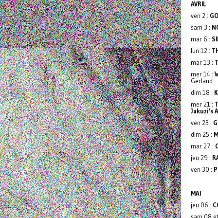
AVRIL
ven 2 :
GO
sam 3 :
N
mar 6 :
S
lun 12 :
T
mar 13 :
mer 14 :
W
Gerland
dim 18 :
K
mer 21 :
T
Jakuzi's 
ven 23 :
G
dim 25 :
M
mar 27 :
jeu 29 :
R
ven 30 :
P
MAI
jeu 06 :
C
sam 08 et