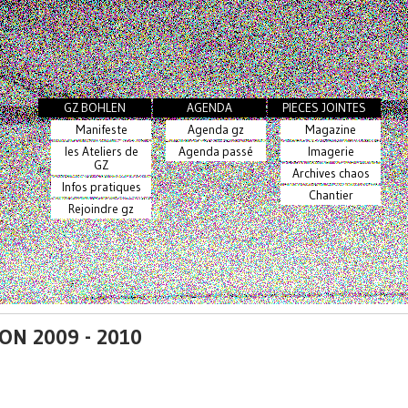
GZ BOHLEN
AGENDA
PIECES JOINTES
Manifeste
Agenda gz
Magazine
les Ateliers de
Agenda passé
Imagerie
GZ
Archives chaos
Infos pratiques
Chantier
Rejoindre gz
ON 2009 - 2010