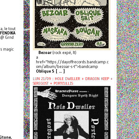
a, le tout
FENDIKA
) @ Grnd
es magic
Bezoar
(rock expé, It)
a
href="https://dayoffrecords.bandcamp.c
om/album/bezoar-s-t">bandcamp
Oblique S [ ... ]
LUN 21/09 : HOLE DWELLER + DRAGON KEEP +
SEREGOST + PORTCULLIS
Kitone,