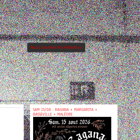
Nous Soutenir Via HelloAsso
SAM 15/08 : RAGANA + MARGARITA +
BASSEVILLE + MALÉORE