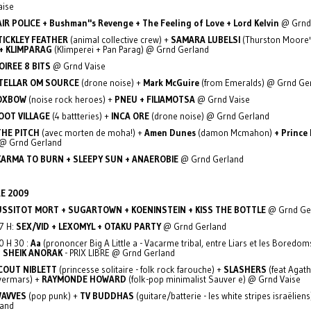
aise
IR POLICE + Bushman''s Revenge + The Feeling of Love + Lord Kelvin
@ Grnd
TICKLEY FEATHER
(animal collective crew) +
SAMARA LUBELSI
(Thurston Moore'
+ KLIMPARAG
(Klimperei + Pan Parag) @ Grnd Gerland
OIREE 8 BITS
@ Grnd Vaise
TELLAR OM SOURCE
(drone noise) +
Mark McGuire
(from Emeralds) @ Grnd Ge
OXBOW
(noise rock heroes) +
PNEU + FILIAMOTSA
@ Grnd Vaise
OOT VILLAGE
(4 battteries) +
INCA ORE
(drone noise) @ Grnd Gerland
THE PITCH
(avec morten de moha!) +
Amen Dunes
(damon Mcmahon)
+ Prince
@ Grnd Gerland
KARMA TO BURN + SLEEPY SUN + ANAEROBIE
@ Grnd Gerland
E
2009
SSITOT MORT + SUGARTOWN + KOENINSTEIN + KISS THE BOTTLE
@ Grnd Ge
7 H:
SEX/VID + LEXOMYL + OTAKU PARTY
@ Grnd Gerland
0 H 30 :
Aa
(prononcer Big A Little a - Vacarme tribal, entre Liars et les Boredom
+ SHEIK ANORAK
- PRIX LIBRE @ Grnd Gerland
COUT NIBLETT
(princesse solitaire - folk rock farouche) +
SLASHERS
(feat Agat
vermars) +
RAYMONDE HOWARD
(folk-pop minimalist Sauver e) @ Grnd Vaise
WAVVES
(pop punk) +
TV BUDDHAS
(guitare/batterie - les white stripes israëliens
land