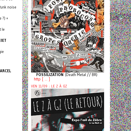
Punk noise
e ?) +
 le
DJET
gie
MARCEL
FOSSILIZATION
(Death Metal // BR)
http [ ... ]
VEN 11/09 : LE Z À GZ