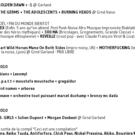
GOLDEN DAWN + -1
@ Gerland
THE GERMS + THE ADOLESCENTS + BURNING HEADS
@ Grnd Vaise
OËL ! FIN DU MONDE BIENTOT
 EX
(Enfin. 5 ans qu''on attend. Post Punk Noise Afro Musique Improvisée Blablabl
ar des héros mythiques) +
300 MA
(Bricolages, Grognements, Grande Classe) +
musique éthiopienne) +
REVEILLE
(crust pop - avec Claude François Virot & Lisa
art Wild Horses Mane On Both Sides
(impro-noisy, UK) +
MOTHERFUCKING
(l
 la noise, Lyon) @ Grnd Gerland - PRIX LIBRE
2010
bians + Lexomyl
a.p.a.t.t + moustafa moustache + gregaldur
ird names + arborea
weave + orchestre tout puissant marcel duchamp + bronzy mc dada
2010
S. GIRLS + Julien Dupont + Morgan Desbeet
@ Grnd Gerland
sortie de la compil "Ceci est une compilation"
ne, Keiko Tsuda, Antiforfora, Chick Peas, Nickel Pressing, Akiko, Boustère 