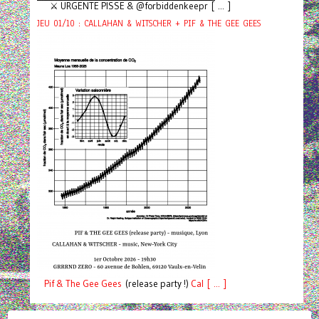
⚔️ URGENTE PISSE & @forbiddenkeepr [ ... ]
JEU 01/10 : CALLAHAN & WITSCHER + PIF & THE GEE GEES
Pif
& The Gee Gees
(release party !)
C
a
l [ ... ]