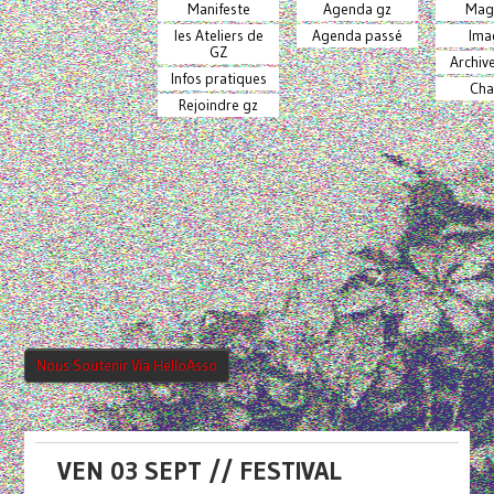
Manifeste
Agenda gz
Mag
les Ateliers de
Agenda passé
Ima
GZ
Archiv
Infos pratiques
Cha
Rejoindre gz
Nous Soutenir Via HelloAsso
VEN 03 SEPT // FESTIVAL