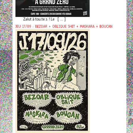
Zalut à tou.te.s ! Le [ ... ]
JEU 17/09 : BEZOAR + OBLIQUE SHIT + MASKARA + BOUCAN