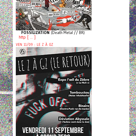
FOSSILIZATION
(Death Metal // BR)
http [ ... ]
VEN 11/09 : LE Z À GZ