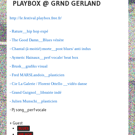
PLAYBOX @ GRND GERLAND
http://le.festival.playbox.
free.fr/
- Rature__hip hop expé
- The Good Damn__Blues vénère
- Chantal (à moitié) morte__post blues/ anti indus
- Aymeric Hainaux__perf vocale/ beat box
- Brusk__grafiks visual
- Fred MARSLandois__plasticien
- Cie La Galerie / Florent Ottello __vidéo danse
- Grand Guignol__librairie indé
- Julien Munschi__plasticien
- Pj song__perf vocale
+ Guest
BLUES
HIP HOP