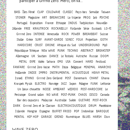
participer à Grrrnd Zero. Merci, on va...
BASS
Îles Féroé
CLAP
COLDWAVE
CLASSIC
Pays-bas
Somalie
Taiwan
STONER
Magazine
ART
BREAKCORE
La triperie
PROG
lab
PSYCHE
Portugal
Exposition
France
Ethiopie
INDUS
Tadjikistan
Nouvelle-
Zélande
FREE
KRAUTROCK
ROCKABILLY
Finlande
Série
Euskadi
LO-FI
Grrrnd Zero
INTENSE
Venezuela
ROCK
POWER
BREAKBEAT
Suisse
Italie
Grèce
SURF
AVANT-GARDE
SONIC
FOLK
Projection
GOTH
HARDCORE
CRUST
DRONE
Afrique du Sud
UNDERGROUND
Mp3
République Tchèque
NEW WAVE
PUNK
TECHNO
ABSTRACT
BREAKSTEP
Allemagne
UK
Soutien
DANCE
Le Tostaki
Autriche
Russie
DOOM
Concert
METAL
EXPE
Vidéo
Sahara
EMO
USA
HARD
Festival
FANFARE
Grrrnd Zero Vaise
MATH
Ibiza
Belgique
MINIMAL
ANARCHO
Hollande
INDIE
IMPRO
INSTRUMENTAL
ACOUSTIQUE
HEAVY METAL
Israel
ETHNO
Grrrnd Zero Gerland
POST
Danemark
CHANT
Ghana
Kraspek Mysik
ELECTRO
Norvège
JAZZ
Japon
Pologne
FUNK
Lettonie
Un lieux chouette
NOISE
AMBIANT
WEIRDO
POST-HARDCORE
Le
Periscope
Grand salon
NO WAVE
POST-PUNK
CHAOS
DISCO
Canada
Bar des capucins
Malaysie
Australie
Suède
GUITARE
POST-ROCK
DARK
Grrrnd Zero et le Clacson
ELECTROACOUSTIQUE
DRUM
Macédoine
Islande
Hongrie
Espagne
BUFFET FROID
POP
Indonésie
BAROQUE
MENTAL
HIP HOP
GARAGE
GRIND
Numérique
BLUES
HARSH
Divx
WAVE ZERO