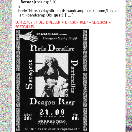
Bezoar
(rock expé, It)
a
href="https://dayoffrecords.bandcamp.com/album/bezoar
-s-t">bandcamp
Oblique S [ ... ]
LUN 21/09 : HOLE DWELLER + DRAGON KEEP + SEREGOST +
PORTCULLIS