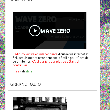
Radio collective et indépendante
diffusée via internet et
FM, depuis mer et terre pendant la flotille pour Gaza de
ce printemps.
C'est par ici pour plus de détails et
contribuer !
Free
Pale
stine
!
GRRRND RADIO