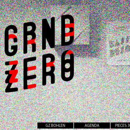
GZ BOHLEN
AGENDA
PIECES 