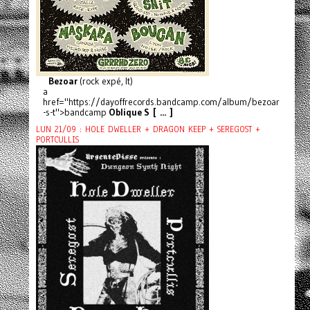
Bezoar
(rock expé, It)
a
href="https://dayoffrecords.bandcamp.com/album/bezoar
-s-t">bandcamp
Oblique S [ ... ]
LUN 21/09 : HOLE DWELLER + DRAGON KEEP + SEREGOST +
PORTCULLIS