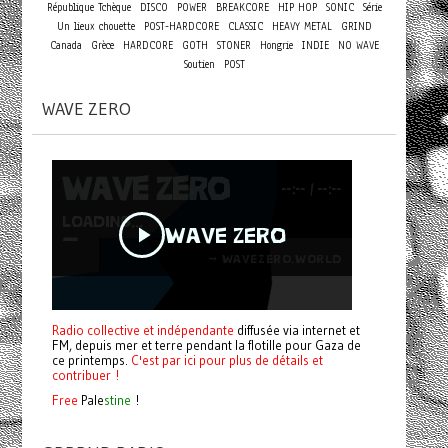
République Tchèque
DISCO
POWER
BREAKCORE
HIP HOP
SONIC
Série
Un lieux chouette
POST-HARDCORE
CLASSIC
HEAVY METAL
GRIND
Canada
Grèce
HARDCORE
GOTH
STONER
Hongrie
INDIE
NO WAVE
Soutien
POST
WAVE ZERO
Radio collective et indépendante
diffusée via internet et
FM, depuis mer et terre pendant la flotille pour Gaza de
ce printemps.
C'est par ici pour plus de détails et
contribuer !
Free
Pale
stine
!