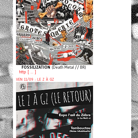
FOSSILIZATION
(Death Metal // BR)
http [ ... ]
VEN 11/09 : LE Z À GZ