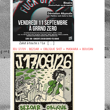
Zalut à tou.te.s ! Le [ ... ]
JEU 17/09 : BEZOAR + OBLIQUE SHIT + MASKARA + BOUCAN