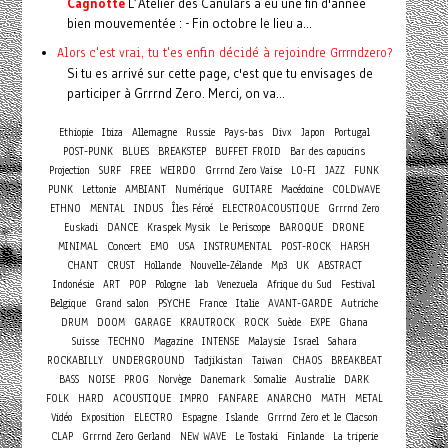
Cagnotte
L’Atelier des Canulars a eu une fin d'année
bien mouvementée : - Fin octobre le lieu a...
Alors c'est vrai, tu t'es enfin décidé à rejoindre Grrrndzero?
Si tu es arrivé sur cette page, c'est que tu envisages de
participer à Grrrnd Zero. Merci, on va...
Ethiopie
Ibiza
Allemagne
Russie
Pays-bas
Divx
Japon
Portugal
POST-PUNK
BLUES
BREAKSTEP
BUFFET FROID
Bar des capucins
Projection
SURF
FREE
WEIRDO
Grrrnd Zero Vaise
LO-FI
JAZZ
FUNK
PUNK
Lettonie
AMBIANT
Numérique
GUITARE
Macédoine
COLDWAVE
ETHNO
MENTAL
INDUS
Îles Féroé
ELECTROACOUSTIQUE
Grrrnd Zero
Euskadi
DANCE
Kraspek Mysik
Le Periscope
BAROQUE
DRONE
Concert
MINIMAL
EMO
USA
INSTRUMENTAL
POST-ROCK
HARSH
CHANT
CRUST
Hollande
Nouvelle-Zélande
Mp3
UK
ABSTRACT
Indonésie
ART
POP
Pologne
lab
Venezuela
Afrique du Sud
Festival
Belgique
Grand salon
PSYCHE
France
Italie
AVANT-GARDE
Autriche
DRUM
DOOM
GARAGE
KRAUTROCK
ROCK
Suède
EXPE
Ghana
Suisse
TECHNO
Magazine
INTENSE
Malaysie
Israel
Sahara
ROCKABILLY
UNDERGROUND
Tadjikistan
Taiwan
CHAOS
BREAKBEAT
BASS
NOISE
PROG
Norvège
Danemark
Somalie
Australie
DARK
FOLK
HARD
ACOUSTIQUE
IMPRO
FANFARE
ANARCHO
MATH
METAL
Vidéo
Exposition
ELECTRO
Espagne
Islande
Grrrnd Zero et le Clacson
CLAP
Grrrnd Zero Gerland
NEW WAVE
Le Tostaki
Finlande
La triperie