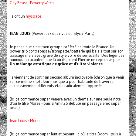
Gay Beast - Powerty Witch
Ils ont un
myspace
JEAN LOUIS
(Power Jazz des rives du Styx / Paris)
Je pense que c'est mon groupe préféré de toute la France. Un
power-trio contrebasse/trompette/batterie qui balaie tout sur son
passage mais avec grave de style voire de sensualité. Des légendes
hunniques racontent que là où ils jouent l'herbe ne repousse plus.
Un mélange extatique de grâce et d'ultra violence.
Ils viennent de sortir un second album incroyable (chronique à venir
sur ce même site) : leur musique a pour habitude de traverser
successivement différents états radicalement opposés.
(ici ça commence super vénère avec un thème sur une seule note -
d'où le titre Morse - puis à 4min25 débute un passage émo super
beau)
Jean Louis - Morse
(ici ça commence super lent et pesant - d'où le titre Doom - puis à