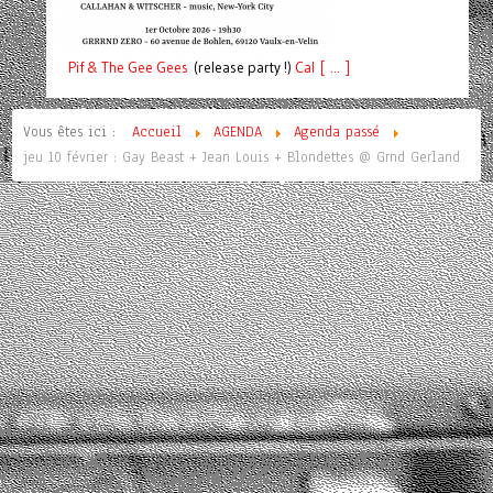
Pif
& The Gee Gees
(release party !)
C
a
l [ ... ]
Vous êtes ici :
Accueil
AGENDA
Agenda passé
jeu 10 février : Gay Beast + Jean Louis + Blondettes @ Grnd Gerland