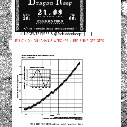
⚔️ URGENTE PISSE & @forbiddenkeepr [ ... ]
JEU 01/10 : CALLAHAN & WITSCHER + PIF & THE GEE GEES