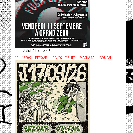
Zalut à tou.te.s ! Le [ ... ]
JEU 17/09 : BEZOAR + OBLIQUE SHIT + MASKARA + BOUCAN