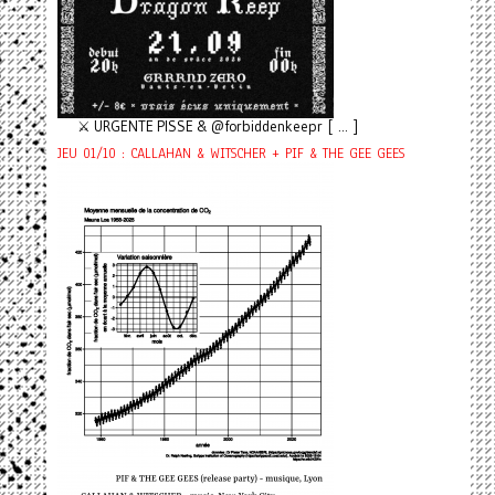
⚔️ URGENTE PISSE & @forbiddenkeepr [ ... ]
JEU 01/10 : CALLAHAN & WITSCHER + PIF & THE GEE GEES