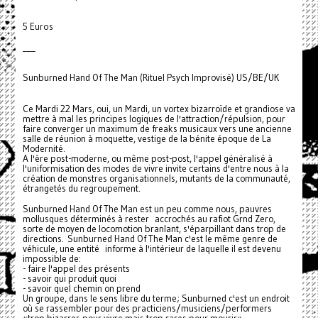
5 Euros
___
Sunburned Hand Of The Man (Rituel Psych Improvisé) US/BE/UK
Ce Mardi 22 Mars, oui, un Mardi, un vortex bizarroïde et grandiose va
mettre à mal les principes logiques de l'attraction/répulsion, pour
faire converger un maximum de freaks musicaux vers une ancienne
salle de réunion à moquette, vestige de la bénite époque de La
Modernité.
A l'ère post-moderne, ou même post-post, l'appel généralisé à
l'uniformisation des modes de vivre invite certains d'entre nous à la
création de monstres organisationnels, mutants de la communauté,
étrangetés du regroupement.
Sunburned Hand Of The Man est un peu comme nous, pauvres
mollusques déterminés à rester accrochés au rafiot Grnd Zero,
sorte de moyen de locomotion branlant, s'éparpillant dans trop de
directions. Sunburned Hand Of The Man c'est le même genre de
véhicule, une entité informe à l'intérieur de laquelle il est devenu
impossible de:
- faire l'appel des présents
- savoir qui produit quoi
- savoir quel chemin on prend
Un groupe, dans le sens libre du terme; Sunburned c'est un endroit
où se rassembler pour des practiciens/musiciens/performers