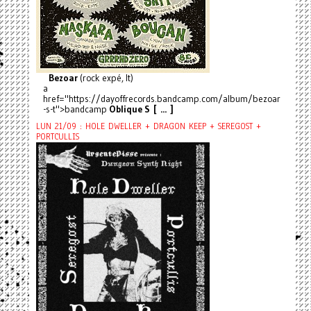
Bezoar
(rock expé, It)
a
href="https://dayoffrecords.bandcamp.com/album/bezoar
-s-t">bandcamp
Oblique S [ ... ]
LUN 21/09 : HOLE DWELLER + DRAGON KEEP + SEREGOST +
PORTCULLIS