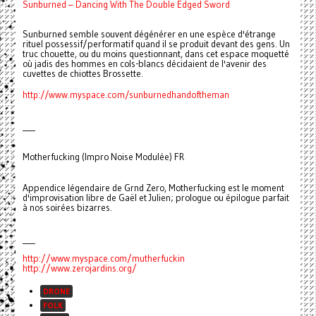
Sunburned – Dancing With The Double Edged Sword
Sunburned semble souvent dégénérer en une espèce d'étrange
rituel possessif/performatif quand il se produit devant des gens. Un
truc chouette, ou du moins questionnant, dans cet espace moquetté
où jadis des hommes en cols-blancs décidaient de l'avenir des
cuvettes de chiottes Brossette.
http://www.myspace.com/sunburnedhandoftheman
___
Motherfucking (Impro Noise Modulée) FR
Appendice légendaire de Grnd Zero, Motherfucking est le moment
d'improvisation libre de Gaël et Julien; prologue ou épilogue parfait
à nos soirées bizarres.
___
http://www.myspace.com/mutherfuckin
http://www.zerojardins.org/
DRONE
FOLK