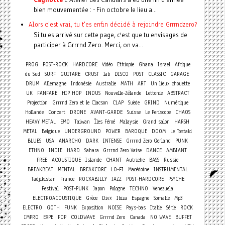
bien mouvementée : - Fin octobre le lieu a...
Alors c'est vrai, tu t'es enfin décidé à rejoindre Grrrndzero?
Si tu es arrivé sur cette page, c'est que tu envisages de
participer à Grrrnd Zero. Merci, on va...
PROG
POST-ROCK
HARDCORE
Vidéo
Ethiopie
Ghana
Israel
Afrique
du Sud
SURF
GUITARE
CRUST
lab
DISCO
POST
CLASSIC
GARAGE
DRUM
Allemagne
Indonésie
Australie
MATH
ART
Un lieux chouette
UK
FANFARE
HIP HOP
INDUS
Nouvelle-Zélande
Lettonie
ABSTRACT
Projection
Grrrnd Zero et le Clacson
CLAP
Suède
GRIND
Numérique
Concert
Hollande
DRONE
AVANT-GARDE
Suisse
Le Periscope
CHAOS
HEAVY METAL
EMO
Taiwan
Îles Féroé
Malaysie
Grand salon
HARSH
METAL
Belgique
UNDERGROUND
POWER
BAROQUE
DOOM
Le Tostaki
BLUES
USA
ANARCHO
DARK
INTENSE
Grrrnd Zero Gerland
PUNK
ETHNO
INDIE
HARD
Sahara
Grrrnd Zero Vaise
DANCE
AMBIANT
FREE
ACOUSTIQUE
Islande
CHANT
Autriche
BASS
Russie
BREAKBEAT
MENTAL
BREAKCORE
LO-FI
Macédoine
INSTRUMENTAL
Tadjikistan
France
ROCKABILLY
JAZZ
POST-HARDCORE
PSYCHE
Festival
POST-PUNK
Japon
Pologne
TECHNO
Venezuela
ELECTROACOUSTIQUE
Grèce
Divx
Ibiza
Espagne
Somalie
Mp3
ELECTRO
GOTH
FUNK
Exposition
NOISE
Pays-bas
Italie
Série
ROCK
IMPRO
EXPE
POP
COLDWAVE
Grrrnd Zero
Canada
NO WAVE
BUFFET