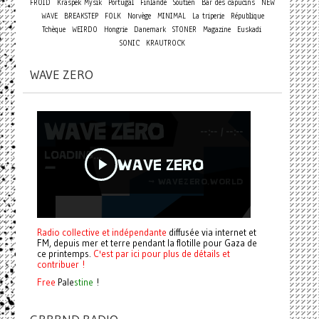
FROID
Kraspek Mysik
Portugal
Finlande
Soutien
Bar des capucins
NEW
WAVE
BREAKSTEP
FOLK
Norvège
MINIMAL
La triperie
République
Tchèque
WEIRDO
Hongrie
Danemark
STONER
Magazine
Euskadi
SONIC
KRAUTROCK
WAVE ZERO
Radio collective et indépendante
diffusée via internet et
FM, depuis mer et terre pendant la flotille pour Gaza de
ce printemps.
C'est par ici pour plus de détails et
contribuer !
Free
Pale
stine
!