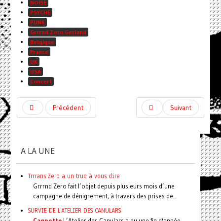
NOISE
PSYCHE
PUNK
Grrrnd Zero Gerland
Belgique
France
UK
USA
Concert
Précédent
Suivant
A LA UNE
Trrrans Zero a un truc à vous dire
Grrrnd Zero fait l’objet depuis plusieurs mois d’une
campagne de dénigrement, à travers des prises de...
SURVIE DE L'ATELIER DES CANULARS
Cagnotte
L’Atelier des Canulars a eu une fin d'année