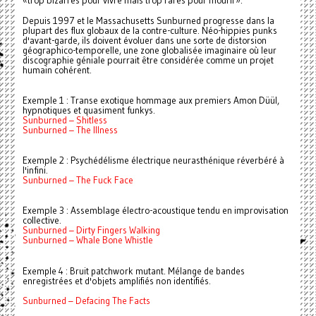
«trop bizarres pour vivre mais trop rares pour mourir».
Depuis 1997 et le Massachusetts Sunburned progresse dans la
plupart des flux globaux de la contre-culture. Néo-hippies punks
d'avant-garde, ils doivent évoluer dans une sorte de distorsion
géographico-temporelle, une zone globalisée imaginaire où leur
discographie géniale pourrait être considérée comme un projet
humain cohérent.
Exemple 1 : Transe exotique hommage aux premiers Amon Düül,
hypnotiques et quasiment funkys.
Sunburned – Shitless
Sunburned – The Illness
Exemple 2 : Psychédélisme électrique neurasthénique réverbéré à
l'infini.
Sunburned – The Fuck Face
Exemple 3 : Assemblage électro-acoustique tendu en improvisation
collective.
Sunburned – Dirty Fingers Walking
Sunburned – Whale Bone Whistle
Exemple 4 : Bruit patchwork mutant. Mélange de bandes
enregistrées et d'objets amplifiés non identifiés.
Sunburned – Defacing The Facts