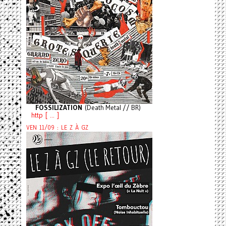
FOSSILIZATION
(Death Metal // BR)
http [ ... ]
VEN 11/09 : LE Z À GZ