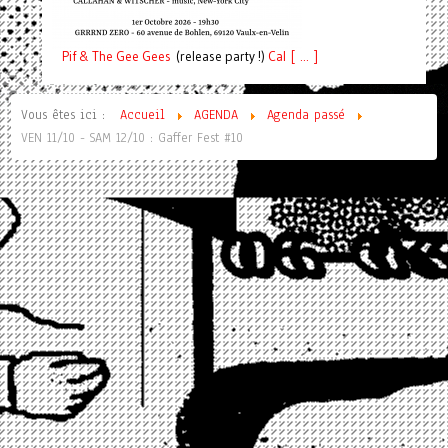
Pif
& The Gee Gees
(release party !)
C
a
l [ ... ]
Vous êtes ici :
Accueil
AGENDA
Agenda passé
VEN 11/10 - SAM 12/10 : Gaffer Fest #10