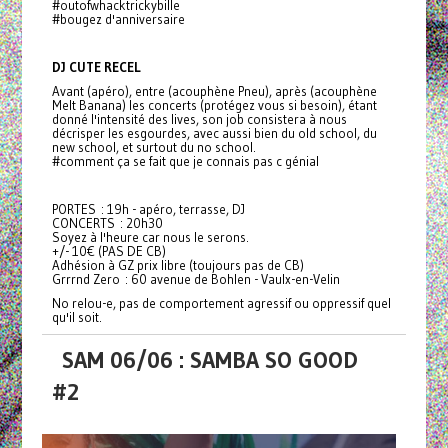
#outofwhacktrickybille
#bougez d'anniversaire
DJ CUTE RECEL
Avant (apéro), entre (acouphène Pneu), après (acouphène
Melt Banana) les concerts (protégez vous si besoin), étant
donné l'intensité des lives, son job consistera à nous
décrisper les esgourdes, avec aussi bien du old school, du
new school, et surtout du no school.
#comment ça se fait que je connais pas c génial
PORTES : 19h - apéro, terrasse, DJ
CONCERTS : 20h30
Soyez à l'heure car nous le serons.
+/- 10€ (PAS DE CB)
Adhésion à GZ prix libre (toujours pas de CB)
Grrrnd Zero : 60 avenue de Bohlen - Vaulx-en-Velin
No relou-e, pas de comportement agressif ou oppressif quel
qu'il soit.
SAM 06/06 : SAMBA SO GOOD
#2