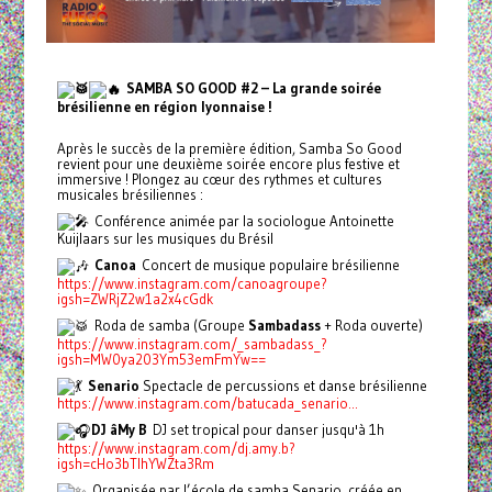
SAMBA SO GOOD #2 – La grande soirée
brésilienne en région lyonnaise !
Après le succès de la première édition, Samba So Good
revient pour une deuxième soirée encore plus festive et
immersive ! Plongez au cœur des rythmes et cultures
musicales brésiliennes :
Conférence animée par la sociologue Antoinette
Kuijlaars sur les musiques du Brésil
Canoa
Concert de musique populaire brésilienne
https://www.instagram.com/canoagroupe?
igsh=ZWRjZ2w1a2x4cGdk
Roda de samba (Groupe
Sambadass
+ Roda ouverte)
https://www.instagram.com/_sambadass_?
igsh=MW0ya203Ym53emFmYw==
Senario
Spectacle de percussions et danse brésilienne
https://www.instagram.com/batucada_senario...
DJ âMy B
DJ set tropical pour danser jusqu'à 1h
https://www.instagram.com/dj.amy.b?
igsh=cHo3bTlhYWZta3Rm
Organisée par l’école de samba Senario, créée en