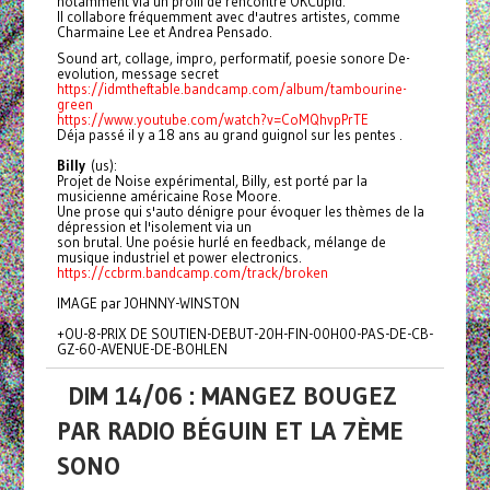
notamment via un profil de rencontre OKCupid.
Il collabore fréquemment avec d'autres artistes, comme
Charmaine Lee et Andrea Pensado.
Sound art, collage, impro, performatif, poesie sonore De-
evolution, message secret
https://idmtheftable.bandcamp.com/album/tambourine-
green
https://www.youtube.com/watch?v=CoMQhvpPrTE
Déja passé il y a 18 ans au grand guignol sur les pentes .
B
illy
(us):
Projet de Noise expérimental, Billy, est porté par la
musicienne américaine Rose Moore.
Une prose qui s'auto dénigre pour évoquer les thèmes de la
dépression et l'isolement via un
son brutal. Une poésie hurlé en feedback, mélange de
musique industriel et power electronics.
https://ccbrm.bandcamp.com/track/broken
IMAGE par JOHNNY-WINSTON
+OU-8-PRIX DE SOUTIEN-DEBUT-20H-FIN-00H00-PAS-DE-CB-
GZ-60-AVENUE-DE-BOHLEN
DIM 14/06 : MANGEZ BOUGEZ
PAR RADIO BÉGUIN ET LA 7ÈME
SONO