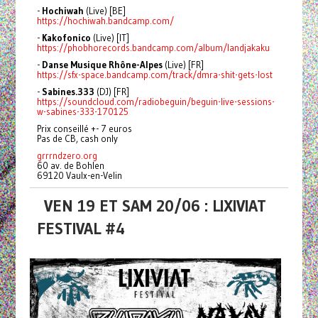
-
Hochiwah
(Live) [BE]
https://hochiwah.bandcamp.com/
-
Kakofonico
(Live) [IT]
https://phobhorecords.bandcamp.com/album/landjakaku
-
Danse Musique Rhône-Alpes
(Live) [FR]
https://sfx-space.bandcamp.com/track/dmra-shit-gets-lost
-
Sabines.333
(DJ) [FR]
https://soundcloud.com/radiobeguin/beguin-live-sessions-
w-sabines-333-170125
Prix conseillé +- 7 euros
Pas de CB, cash only
grrrndzero.org
60 av. de Bohlen
69120 Vaulx-en-Velin
VEN 19 ET SAM 20/06 : LIXIVIAT
FESTIVAL #4