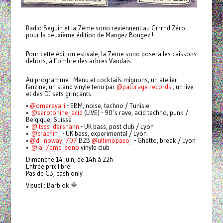
Radio Beguin et la 7ème sono reviennent au Grrrnd Zéro
pour la deuxième édition de Mangez Bougez !
Pour cette édition estivale, la 7eme sono posera les caissons
dehors, à l’ombre des arbres Vaudais.
Au programme : Menu et cocktails mignons, un atelier
fanzine, un stand vinyle tenu par
@paturage.records
, un live
et des DJ sets grinçants.
•⁠
@omarayari
- EBM, noise, techno / Tunisie
•⁠ ⁠⁠
@serotonine_acid
(LIVE) - 90’s rave, acid techno, punk /
Belgique, Suisse
•⁠ ⁠⁠⁠
@itsss_darshann
- UK bass, post club / Lyon
•⁠ ⁠⁠
@crachin_
- UK bass, experimental / Lyon
•⁠
@dj_noway_707
B2B
@ultimopaso_
- Ghetto, break / Lyon
•⁠ ⁠
@la_7eme_sono
vinyle club
Dimanche 14 juin, de 14h à 22h
Entrée prix libre
Pas de CB, cash only
Visuel : Barbiok 🌞