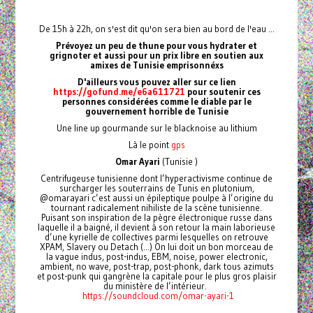
De 15h à 22h, on s'est dit qu'on sera bien au bord de l'eau ...
Prévoyez un peu de thune pour vous hydrater et
grignoter et aussi pour un prix libre en soutien aux
amixes de Tunisie emprisonnéxs
D'ailleurs vous pouvez aller sur ce lien
https://gofund.me/e6a611721
pour soutenir ces
personnes considérées comme le diable par le
gouvernement horrible de Tunisie
Une line up gourmande sur le blacknoise au lithium
Là le point
gps
Omar Ayari
(Tunisie )
Centrifugeuse tunisienne dont l’hyperactivisme continue de
surcharger les souterrains de Tunis en plutonium,
@omarayari c’est aussi un épileptique poulpe à l’origine du
tournant radicalement nihiliste de la scène tunisienne.
Puisant son inspiration de la pègre électronique russe dans
laquelle il a baigné, il devient à son retour la main laborieuse
d’une kyrielle de collectives parmi lesquelles on retrouve
XPAM, Slavery ou Detach (...) On lui doit un bon morceau de
la vague indus, post-indus, EBM, noise, power electronic,
ambient, no wave, post-trap, post-phonk, dark tous azimuts
et post-punk qui gangrène la capitale pour le plus gros plaisir
du ministère de l’intérieur.
https://soundcloud.com/omar-ayari-1