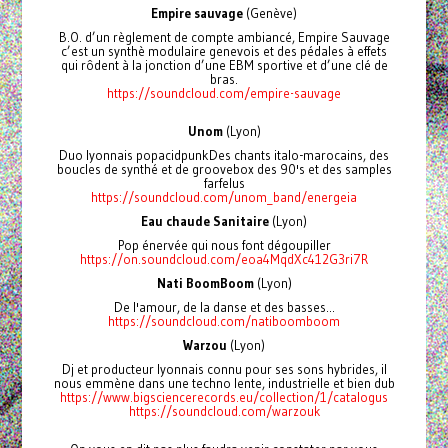
Empire sauvage
(Genève)
B.O. d’un règlement de compte ambiancé, Empire Sauvage
c’est un synthè modulaire genevois et des pédales à effets
qui rôdent à la jonction d’une EBM sportive et d’une clé de
bras.
https://soundcloud.com/empire-sauvage
Unom
(Lyon)
Duo lyonnais popacidpunkDes chants italo-marocains, des
boucles de synthé et de groovebox des 90's et des samples
farfelus
https://soundcloud.com/unom_band/energeia
Eau chaude Sanitaire
(Lyon)
Pop énervée qui nous font dégoupiller
https://on.soundcloud.com/eoa4MqdXc412G3ri7R
Nati BoomBoom
(Lyon)
De l'amour, de la danse et des basses...
https://soundcloud.com/natiboomboom
Warzou
(Lyon)
Dj et producteur lyonnais connu pour ses sons hybrides, il
nous emmène dans une techno lente, industrielle et bien dub
https://www.bigsciencerecords.eu/collection/1/catalogus
https://soundcloud.com/warzouk