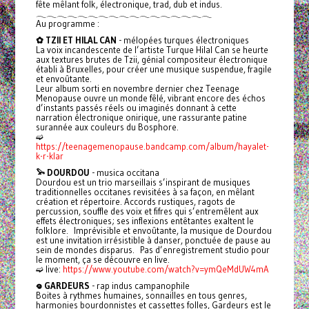
fête mêlant folk, électronique, trad, dub et indus.
𓂃𓂃𓂃𓂃𓂃𓂃𓂃𓂃𓂃𓂃𓂃𓂃𓂃𓂃𓂃𓂃𓂃
Au programme :
✿ TZII ET HILAL CAN
- mélopées turques électroniques
La voix incandescente de l’artiste Turque Hilal Can se heurte
aux textures brutes de Tzii, génial compositeur électronique
établi à Bruxelles, pour créer une musique suspendue, fragile
et envoûtante.
Leur album sorti en novembre dernier chez Teenage
Menopause ouvre un monde fêlé, vibrant encore des échos
d’instants passés réels ou imaginés donnant à cette
narration électronique onirique, une rassurante patine
surannée aux couleurs du Bosphore.
➫
https://teenagemenopause.bandcamp.com/album/hayalet-
k-r-klar
𓅩 DOURDOU
- musica occitana
Dourdou est un trio marseillais s’inspirant de musiques
traditionnelles occitanes revisitées à sa façon, en mêlant
création et répertoire. Accords rustiques, ragots de
percussion, souffle des voix et fifres qui s’entremêlent aux
effets électroniques; ses inflexions entêtantes exaltent le
folklore. Imprévisible et envoûtante, la musique de Dourdou
est une invitation irrésistible à danser, ponctuée de pause au
sein de mondes disparus. Pas d’enregistrement studio pour
le moment, ça se découvre en live.
➫ live:
https://www.youtube.com/watch?v=ymQeMdUW4mA
𖦹 GARDEURS
- rap indus campanophile
Boites à rythmes humaines, sonnailles en tous genres,
harmonies bourdonnistes et cassettes folles, Gardeurs est le