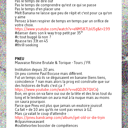
Pas le temps de dire ouf
Pas le temps de comprendre qu'est ce qui se passe
Pas le temps d'en placer une
Melt Banana ne laisse que peu de répit et c'est pour ça qu'on
y aime
Pensez à bien respirer de temps en temps par un orifice de
votre choix.
https://www.youtube.com/watch?v=eNMS87LbU5g&t=199
#danser dans son k-way trop petit par 35°
#c tout buggé là non ?
#passe tes 33t en 45
#thrill-seeking
PNEU
Mauvaise Résine Brutale & Torique - Tours / FR
Institution depuis 20 ans.
Un peu comme Paul Bocuse mais différent.
Fut un temps où ils se déguisaient en banane (tiens tiens,
coïncidence ? nan mais alors la prog est construite que sur
des histoires de fruits c'est ça ?
https://www.youtube.com/watch?v=vdQDZK7QVCk
)
Bon, en gros on va faire oui oui de la tête et des bras tout du
long et le lendemain on aura mal à la nuque mais au moins
on saura pourquoi.
Parce que Pneu est plus que jamais un exutoire jouissif.
Ca fait + de 10 ans qu'ils ne sont pas venus à GZ.
Mais ça valait le coup d'attendre :
https://pneu.bandcamp.com/album/get-old-or-die-tryin
#ctpasmieuxavant
#outletvortex booster de compétences