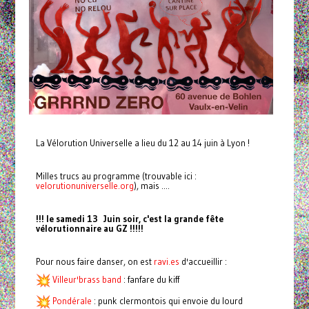
La Vélorution Universelle a lieu du 12 au 14 juin à Lyon !
Milles trucs au programme (trouvable ici :
velorutionuniverselle.org
), mais ....
!!! le samedi 13 Juin soir, c'est la grande fête
vélorutionnaire au GZ !!!!!
Pour nous faire danser, on est
ravi.es
d'accueillir :
Villeur'brass band
: fanfare du kiff
Pondérale
: punk clermontois qui envoie du lourd