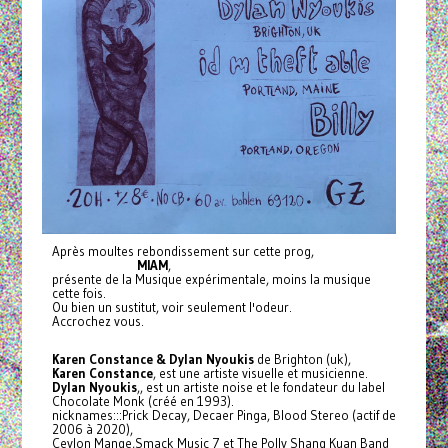
Après moultes rebondissement sur cette prog,
MIAM
,
présente de la Musique expérimentale, moins la musique
cette fois.
Ou bien un sustitut, voir seulement l'odeur.
Accrochez vous.
Karen Constance & Dylan Nyoukis
de Brighton (uk),
Karen Constance
, est une artiste visuelle et musicienne.
Dylan Nyoukis
,, est un artiste noise et le fondateur du label
Chocolate Monk (créé en 1993).
nicknames:::Prick Decay, Decaer Pinga, Blood Stereo (actif de
2006 à 2020),
Ceylon Mange,Smack Music 7 et The Polly Shang Kuan Band