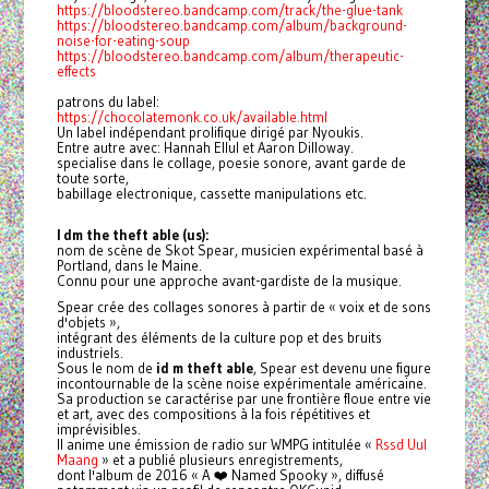
https://bloodstereo.bandcamp.com/track/the-glue-tank
https://bloodstereo.bandcamp.com/album/background-
noise-for-eating-soup
https://bloodstereo.bandcamp.com/album/therapeutic-
effects
patrons du label:
https://chocolatemonk.co.uk/available.html
Un label indépendant prolifique dirigé par Nyoukis.
Entre autre avec: Hannah Ellul et Aaron Dilloway.
specialise dans le collage, poesie sonore, avant garde de
toute sorte,
babillage electronique, cassette manipulations etc.
I dm the theft able (us):
nom de scène de Skot Spear, musicien expérimental basé à
Portland, dans le Maine.
Connu pour une approche avant-gardiste de la musique.
Spear crée des collages sonores à partir de « voix et de sons
d'objets »,
intégrant des éléments de la culture pop et des bruits
industriels.
Sous le nom de
id m theft able
, Spear est devenu une figure
incontournable de la scène noise expérimentale américaine.
Sa production se caractérise par une frontière floue entre vie
et art, avec des compositions à la fois répétitives et
imprévisibles.
Il anime une émission de radio sur WMPG intitulée «
Rssd Uul
Maang
» et a publié plusieurs enregistrements,
dont l'album de 2016 « A ❤️ Named Spooky », diffusé