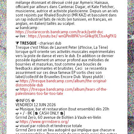
mélange étonnant et dévoué créé par Aymeric Hainaux,
officiant par ailleurs dans Cantenac Dagar, et Kate Fletcher,
musicienne, autrice et activiste plasticienne. Depuis un an iels
sont rejoints par Khaled Bouhrizi (MR KAZ) et basculent dans
un rap industriel faits de récits (en tunisien, en français, en
anglais, en italien) taillés au scalpel.
➫ bandcamp :
https://isolarecords.bandcamp.com/track/petit-duc
➫ live :
https://youtu.be/-wnQPinl8PA?si=GHkql9LTJsxAgPXQ
⧩ TRESQUE
- charivari dub
Tresque c'est l'Alias de Laurent Peter (d'Incise, La Tène)
lorsque qu'il oriente ses activités musicales expérimentales
vers la piste de danse et vers le dub. En addition ce dernier
possède également un amour profond aux mélodies de
bourrées et mazurkas, tout comme aux boucles de
feedbacks alarmantes et bruitistes. Ceci se ressentira
assurément sur ces deux fameux EP sortis chez son
label/collectif de Bruxelles Encore Dub. Voyez plutôt :
➫
https://tresque.bandcamp.com/album/the-original-
distomobile-dub
➫
https://tresque.bandcamp.com/album/tears-of-the-
palestinians-too-far-too-late
🍓INFOS 🍓
VENDREDI 12 JUIN 2026
➫ Musique, bar et restauration (tout ensemble) dès 20h
➫ + / - 8€ [💲 CASH ONLY 💲]
Grrrnd Zero, 60 avenue de Bohlen à Vaulx-en-Velin
➫
https://www.grrrndzero.org/
➫ visuel par robisch et tendresse totale
Grrrnd Zero est un lieu autogéré qui implique que chacun-e
se responsabilise. Prenez soin de vous mais aussi des autres.