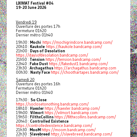
LIXIVIAT Festival #04
19-20 June 2026
Vendredi 19
Ouverture des portes 17h
Fermeture 01h20
Dernier métro 01h40
19h30 :
Mochi
https://mochigrindcore.bandcamp.com/
20h10 :
Kaukole
https://kaukole.bandcamp.com/
21h00 :
Days of Desolation
https://daysofdesolation.bandcamp.com/
21h50 :
Tension
https://tension.bandcamp.com/
22h40 :
Fake Dust
https://fakedust1.bandcamp.com/
23h30 :
Archagathus
https://archagathus.bandcamp.com
00h30 :
Nasty Face
https://choothartapes.bandcamp.com/
Samedi 20
Ouverture des portes 16h
Fermeture 01h20
Dernier métro 01h40
17h30 :
So Close
https://soclosetonothing.bandcamp.com/
18h10 :
Haexler
https://haexler.bandcamp.com/
19h00 :
Vilmort
https://vilmort.bandcamp.com
19h50 :
FilthxCollins
https://filthxcollins.bandcamp.com/
20h40 :
Controlled Existence
https://controlledexistence.bandcamp.com/
21h30 :
MooM
https://moom.bandcamp.com/
22h30 :
Slavebreed
https://slavebreed.bandcamp.com/