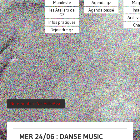
Manifeste
Agenda gz
Mag
les Ateliers de
Agenda passé
Ima
GZ
Archiv
Infos pratiques
Cha
Rejoindre gz
Nous Soutenir Via HelloAsso
MER 24/06 : DANSE MUSIC