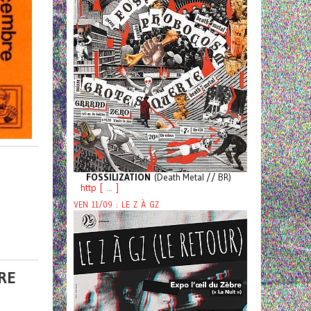
FOSSILIZATION
(Death Metal // BR)
http [ ... ]
VEN 11/09 : LE Z À GZ
RE