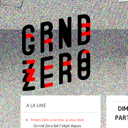
A LA UNE
DIM
PAR
Trrrans Zero a un truc à vous dire
Grrrnd Zero fait l’objet depuis