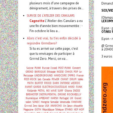
plusieurs mois d’une campagne de
Dimanc
dénigrement, à travers des prises de...
SEX/VI
SURVIE DE L'ATELIER DES CANULARS
(Olympi
Cagnotte
L’Atelier des Canulars a eu
LEXOMY
une fin d'année bien mouvementée : -
(Lyon - 
Fin octobre le lieu a...
OTAKU 
Alors c'est vrai, tu t'es enfin décidé à
(Lyon - 
rejoindre Grrrndzero?
@ Grrnd 
Si tu es arrivé sur cette page, c'est
à 20H00
que tu envisages de participer à
3 euros
Grrrnd Zero. Merci, on va...
Concert
Suisse
PUNK
Russie
Israel
POST-PUNK
GRIND
BAROQUE
Ethiopie
NOISE
CHAOS
POP
Le
Periscope
UNDERGROUND
HARDCORE
IMPRO
France
POST-ROCK
lab
Canada
POWER
CHANT
DRUM
Vidéo
MATH
BUFFET FROID
DARK
INTENSE
WEIRDO
AVANT-GARDE
ELECTROACOUSTIQUE
HARD
FUNK
Finlande
METAL
NO WAVE
SURF
Ghana
INDIE
BREAKSTEP
INSTRUMENTAL
DRONE
ROCKABILLY
Numérique
AMBIANT
HARSH
Portugal
UK
Grand
salon
SONIC
Hongrie
Somalie
Venezuela
FANFARE
Grrrnd Zero Vaise
USA
ANARCHO
Un lieux chouette
Magazine
GOTH
République Tchèque
ETHNO
HIP HOP