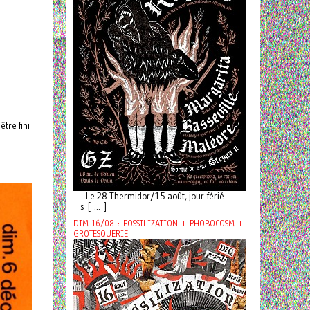
tre fini
Le 28 Thermidor/15 août, jour férié
s [ ... ]
DIM 16/08 : FOSSILIZATION + PHOBOCOSM +
GROTESQUERIE