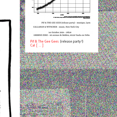
Pif
& The Gee Gees
(release party !)
C
a
l [ ... ]