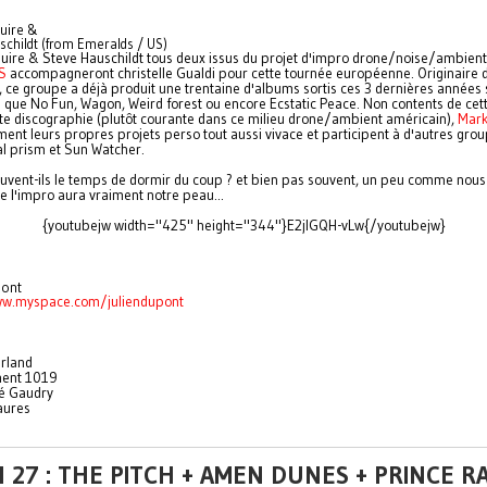
uire &
schildt (from Emeralds / US)
ire & Steve Hauschildt tous deux issus du projet d'impro drone/noise/ambient
S
accompagneront christelle Gualdi pour cette tournée européenne. Originaire 
, ce groupe a déjà produit une trentaine d'albums sortis ces 3 dernières années 
ls que No Fun, Wagon, Weird forest ou encore Ecstatic Peace. Non contents de cet
te discographie (plutôt courante dans ce milieu drone/ambient américain),
Mar
ent leurs propres projets perso tout aussi vivace et participent à d'autres grou
l prism et Sun Watcher.
uvent-ils le temps de dormir du coup ? et bien pas souvent, un peu comme nous e
e l'impro aura vraiment notre peau...
{youtubejw width="425" height="344"}E2jlGQH-vLw{/youtubejw}
pont
ww.myspace.com/juliendupont
rland
ent 1019
é Gaudry
aures
 27 : THE PITCH + AMEN DUNES + PRINCE R