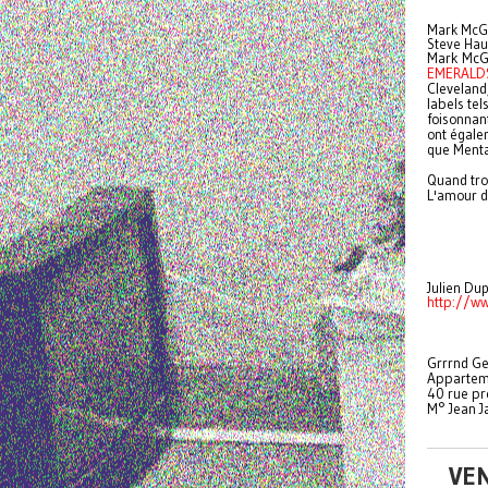
Mark McG
Steve Hau
Mark McGu
EMERALD
Cleveland
labels te
foisonnan
ont égalem
que Menta
Quand tro
L'amour d
Julien Du
http://w
Grrrnd Ge
Appartem
40 rue pr
M° Jean J
VEN