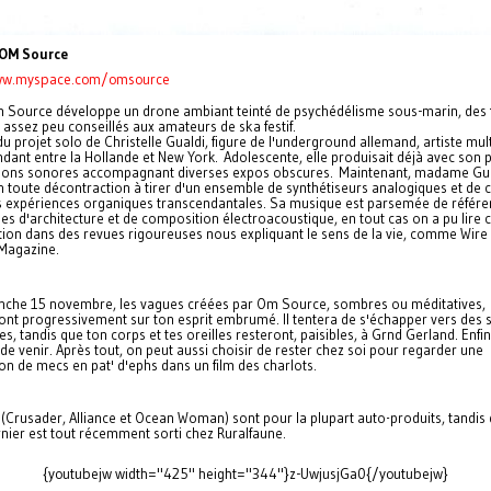
 OM Source
ww.myspace.com/omsource
m Source développe un drone ambiant teinté de psychédélisme sous-marin, des
 assez peu conseillés aux amateurs de ska festif.
t du projet solo de Christelle Gualdi, figure de l'underground allemand, artiste mul
ant entre la Hollande et New York. Adolescente, elle produisait déjà avec son 
ations sonores accompagnant diverses expos obscures. Maintenant, madame Gu
n toute décontraction à tirer d'un ensemble de synthétiseurs analogiques et de c
s expériences organiques transcendantales. Sa musique est parsemée de référe
es d'architecture et de composition électroacoustique, en tout cas on a pu lire c
tion dans des revues rigoureuses nous expliquant le sens de la vie, comme Wire
Magazine.
nche 15 novembre, les vagues créées par Om Source, sombres ou méditatives,
ont progressivement sur ton esprit embrumé. Il tentera de s'échapper vers des 
s, tandis que ton corps et tes oreilles resteront, paisibles, à Grnd Gerland. Enfin 
de venir. Après tout, on peut aussi choisir de rester chez soi pour regarder une
ion de mecs en pat' d'ephs dans un film des charlots.
(Crusader, Alliance et Ocean Woman) sont pour la plupart auto-produits, tandis 
rnier est tout récemment sorti chez Ruralfaune.
{youtubejw width="425" height="344"}z-UwjusjGa0{/youtubejw}