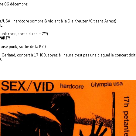
he 06 décembre:
D
a/USA - hardcore sombre & violent à la Die Kreuzen/Citizens Arrest)
L
punk rock, sortie du split 7"!)
PARTY
noise punk, sortie de la K7!)
Gerland, concert à 17H00, soyez à l'heure c'est pas une blague! le concert doit ê
.