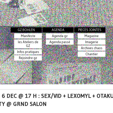
GZ BOHLEN
AGENDA
PIECES JOINTES
Manifeste
Agenda gz
Magazine
les Ateliers de
Agenda passé
Imagerie
GZ
Archives chaos
Infos pratiques
Chantier
Rejoindre gz
 6 DEC @ 17 H : SEX/VID + LEXOMYL + OTAK
TY @ GRND SALON