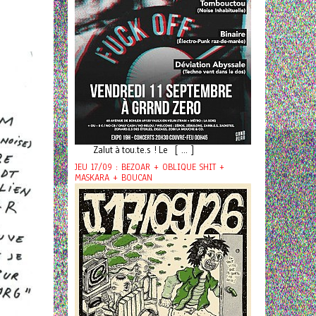
Zalut à tou.te.s ! Le [ ... ]
JEU 17/09 : BEZOAR + OBLIQUE SHIT +
MASKARA + BOUCAN