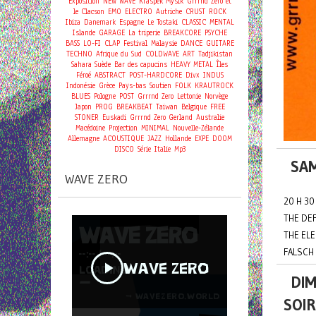
Exposition
NEW WAVE
Kraspek Mysik
Grrrnd Zero et
le Clacson
EMO
ELECTRO
Autriche
CRUST
ROCK
Ibiza
Danemark
Espagne
Le Tostaki
CLASSIC
MENTAL
Islande
GARAGE
La triperie
BREAKCORE
PSYCHE
BASS
LO-FI
CLAP
Festival
Malaysie
DANCE
GUITARE
TECHNO
Afrique du Sud
COLDWAVE
ART
Tadjikistan
Sahara
Suède
Bar des capucins
HEAVY METAL
Îles
Féroé
ABSTRACT
POST-HARDCORE
Divx
INDUS
Indonésie
Grèce
Pays-bas
Soutien
FOLK
KRAUTROCK
BLUES
Pologne
POST
Grrrnd Zero
Lettonie
Norvège
Japon
PROG
BREAKBEAT
Taiwan
Belgique
FREE
STONER
Euskadi
Grrrnd Zero Gerland
Australie
Macédoine
Projection
MINIMAL
Nouvelle-Zélande
Allemagne
ACOUSTIQUE
JAZZ
Hollande
EXPE
DOOM
DISCO
Série
Italie
Mp3
SAM
WAVE ZERO
20 H 30
THE DE
THE EL
FALSCH 
DIM
SOI