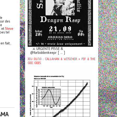
de
sur des
te
k
et
Steve
pes tel
n fait..
⚔️ URGENTE PISSE &
@forbiddenkeepr [ ... ]
JEU 01/10 : CALLAHAN & WITSCHER + PIF & THE
GEE GEES
AMA