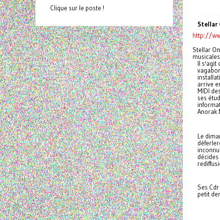
Clique sur le poste !
Stellar
http://w
Stellar O
musicales
Il s'agi
vagabond
install
arrive e
MIDI de
ses étud
informa
Anorak 
Le dima
déferler
inconnue
décides 
rediffus
Ses Cdr 
petit de