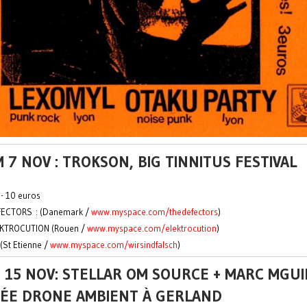
 7 NOV : TROKSON, BIG TINNITUS FESTIVAL
 - 10 euros
FECTORS : (Danemark /
www.myspace.com/thedefectors
)
EKTROCUTION (Rouen /
www.myspace.com/elektrocution
)
(St Etienne /
www.myspace.com/wirsindfalsch
)
 15 NOV: STELLAR OM SOURCE + MARC MGUI
RÉE DRONE AMBIENT À GERLAND