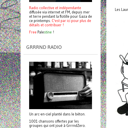
Radio collective et indépendante
Les Laur
diffusée via internet et FM, depuis mer
et terre pendant la flotille pour Gaza de
ce printemps.
C'est par ici pour plus de
détails et contribuer !
Free
Pale
stine
!
GRRRND RADIO
Un arc-en-ciel planté dans le béton.
1001 chansons offertes par les
groupes qui ont joué à GrrrndZero.