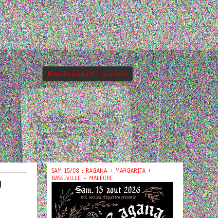
Nous Soutenir Via HelloAsso
SAM 15/08 : RAGANA + MARGARITA +
BASSEVILLE + MALÉORE
U