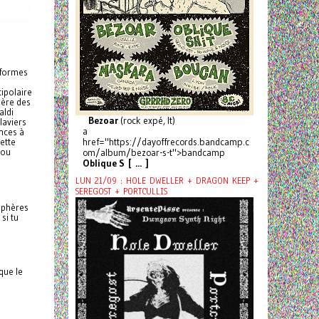
 formes
tipolaire
père des
aldi
Bezoar
(rock expé, It)
laviers
a
nces à
ette
href="https://dayoffrecords.bandcamp.c
 ou
om/album/bezoar-s-t">bandcamp
Oblique S [ ... ]
LUN 21/09 : HOLE DWELLER + DRAGON KEEP +
SEREGOST + PORTCULLIS
sphères
si tu
que le