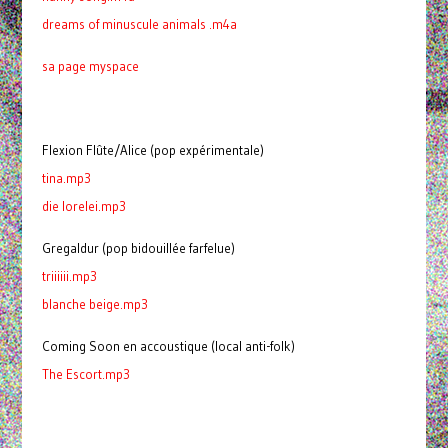
dreams of minuscule animals .m4a
sa page myspace
Flexion Flûte/Alice (pop expérimentale)
tina.mp3
die lorelei.mp3
Gregaldur (pop bidouillée farfelue)
triiiiii.mp3
blanche beige.mp3
Coming Soon en accoustique (local anti-folk)
The Escort.mp3