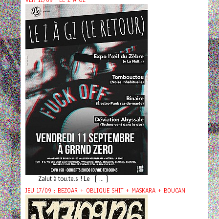
VEN 11/09 : LE Z À GZ
Zalut à tou.te.s ! Le [ ... ]
JEU 17/09 : BEZOAR + OBLIQUE SHIT + MASKARA + BOUCAN