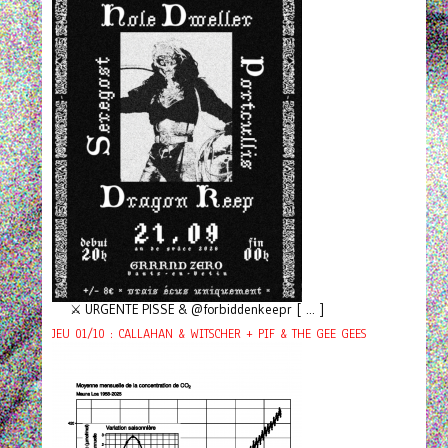
⚔️ URGENTE PISSE & @forbiddenkeepr [ ... ]
JEU 01/10 : CALLAHAN & WITSCHER + PIF & THE GEE GEES