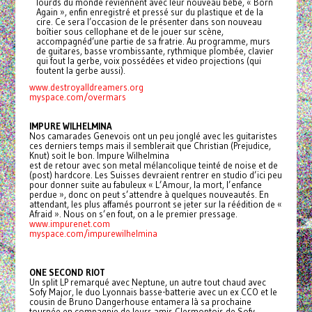
lourds du monde reviennent avec leur nouveau bébé, « Born
Again », enfin enregistré et pressé sur du plastique et de la
cire. Ce sera l’occasion de le présenter dans son nouveau
boîtier sous cellophane et de le jouer sur scène,
accompagnéd’une partie de sa fratrie. Au programme, murs
de guitares, basse vrombissante, rythmique plombée, clavier
qui fout la gerbe, voix possédées et video projections (qui
foutent la gerbe aussi).
www.destroyalldreamers.org
myspace.com/overmars
IMPURE WILHELMINA
Nos camarades Genevois ont un peu jonglé avec les guitaristes
ces derniers temps mais il semblerait que Christian (Prejudice,
Knut) soit le bon. Impure Wilhelmina
est de retour avec son metal mélancolique teinté de noise et de
(post) hardcore. Les Suisses devraient rentrer en studio d’ici peu
pour donner suite au fabuleux « L’Amour, la mort, l’enfance
perdue », donc on peut s’attendre à quelques nouveautés. En
attendant, les plus affamés pourront se jeter sur la réédition de «
Afraid ». Nous on s’en fout, on a le premier pressage.
www.impurenet.com
myspace.com/impurewilhelmina
ONE SECOND RIOT
Un split LP remarqué avec Neptune, un autre tout chaud avec
Sofy Major, le duo Lyonnais basse-batterie avec un ex CCO et le
cousin de Bruno Dangerhouse entamera là sa prochaine
tournée en compagnie de leurs amis Clermontois de Sofy