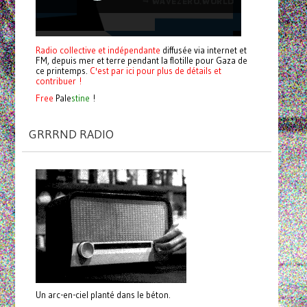
Radio collective et indépendante
diffusée via internet et
FM, depuis mer et terre pendant la flotille pour Gaza de
ce printemps.
C'est par ici pour plus de détails et
contribuer !
Free
Pale
stine
!
GRRRND RADIO
Un arc-en-ciel planté dans le béton.