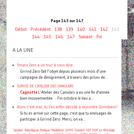
Page 143 sur 147
Début
Précédent
138
139
140
141
142
143
144
145
146
147
Suivant
Fin
A LA UNE
Trrrans Zero a un truc à vous dire
Grrrnd Zero fait l’objet depuis plusieurs mois d’une
campagne de dénigrement, à travers des prises de...
SURVIE DE L'ATELIER DES CANULARS
Cagnotte
L’Atelier des Canulars a eu une fin d'année
bien mouvementée : - Fin octobre le lieu a...
Alors c'est vrai, tu t'es enfin décidé à rejoindre Grrrndzero?
Si tu es arrivé sur cette page, c'est que tu envisages de
participer à Grrrnd Zero. Merci, on va...
Concert
Soutien
République Tchèque
Macédoine
GOTH
HIP HOP
Le Periscope