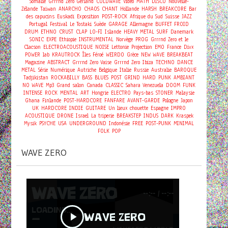
Somalie
Grrrnd Zero Gerland
COLDWAVE
Vidéo
MATH
DISCO
Nouvelle-
Zélande
Taiwan
ANARCHO
CHAOS
CHANT
Hollande
HARSH
BREAKCORE
Bar
des capucins
Euskadi
Exposition
POST-ROCK
Afrique du Sud
Suisse
JAZZ
Portugal
Festival
Le Tostaki
Suède
GARAGE
Allemagne
BUFFET FROID
DRUM
ETHNO
CRUST
CLAP
LO-FI
Islande
HEAVY METAL
SURF
Danemark
SONIC
EXPE
Ethiopie
INSTRUMENTAL
Norvège
PROG
Grrrnd Zero et le
Clacson
ELECTROACOUSTIQUE
NOISE
Lettonie
Projection
EMO
France
Divx
POWER
lab
KRAUTROCK
Îles Féroé
WEIRDO
Grèce
NEW WAVE
BREAKBEAT
Magazine
ABSTRACT
Grrrnd Zero Vaise
Grrrnd Zero
Ibiza
TECHNO
DANCE
METAL
Série
Numérique
Autriche
Belgique
Italie
Russie
Australie
BAROQUE
Tadjikistan
ROCKABILLY
BASS
BLUES
POST
GRIND
HARD
PUNK
AMBIANT
NO WAVE
Mp3
Grand salon
Canada
CLASSIC
Sahara
Venezuela
DOOM
FUNK
INTENSE
ROCK
MENTAL
ART
Hongrie
ELECTRO
Pays-bas
STONER
Malaysie
Ghana
Finlande
POST-HARDCORE
FANFARE
AVANT-GARDE
Pologne
Japon
UK
HARDCORE
INDIE
GUITARE
Un lieux chouette
Espagne
IMPRO
ACOUSTIQUE
DRONE
Israel
La triperie
BREAKSTEP
INDUS
DARK
Kraspek
Mysik
PSYCHE
USA
UNDERGROUND
Indonésie
FREE
POST-PUNK
MINIMAL
FOLK
POP
WAVE ZERO