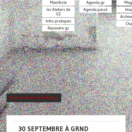
Manifeste
Agenda gz
Mag
les Ateliers de
Agenda passé
Ima
GZ
Archiv
Infos pratiques
Cha
Rejoindre gz
Nous Soutenir Via HelloAsso
30 SEPTEMBRE À GRND