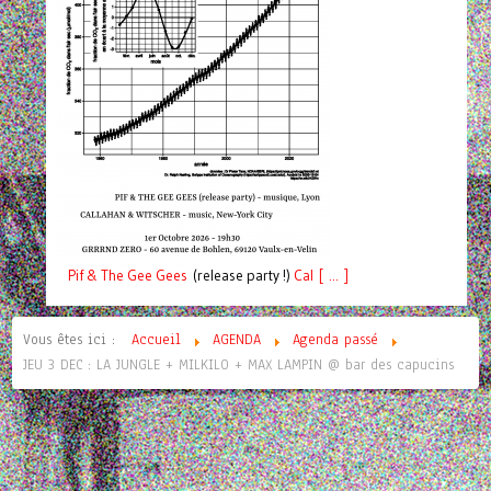
Pif
& The Gee Gees
(release party !)
C
a
l [ ... ]
Vous êtes ici :
Accueil
AGENDA
Agenda passé
JEU 3 DEC : LA JUNGLE + MILKILO + MAX LAMPIN @ bar des capucins