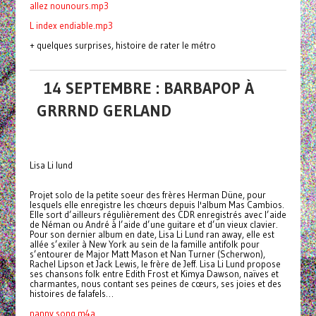
allez nounours.mp3
L index endiable.mp3
+ quelques surprises, histoire de rater le métro
14 SEPTEMBRE : BARBAPOP À
GRRRND GERLAND
Lisa Li lund
Projet solo de la petite soeur des frères Herman Düne, pour
lesquels elle enregistre les chœurs depuis l'album Mas Cambios.
Elle sort d’ailleurs régulièrement des CDR enregistrés avec l’aide
de Néman ou André à l’aide d’une guitare et d’un vieux clavier.
Pour son dernier album en date, Lisa Li Lund ran away, elle est
allée s’exiler à New York au sein de la famille antifolk pour
s’entourer de Major Matt Mason et Nan Turner (Scherwon),
Rachel Lipson et Jack Lewis, le frère de Jeff. Lisa Li Lund propose
ses chansons folk entre Edith Frost et Kimya Dawson, naïves et
charmantes, nous contant ses peines de cœurs, ses joies et des
histoires de falafels…
nanny song.m4a