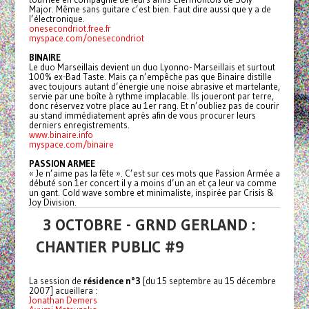
Major. Même sans guitare c’est bien. Faut dire aussi que y a de
l’électronique.
onesecondriot.free.fr
myspace.com/onesecondriot
BINAIRE
Le duo Marseillais devient un duo Lyonno- Marseillais et surtout
100% ex-Bad Taste. Mais ça n’empêche pas que Binaire distille
avec toujours autant d’énergie une noise abrasive et martelante,
servie par une boîte à rythme implacable. Ils joueront par terre,
donc réservez votre place au 1er rang. Et n’oubliez pas de courir
au stand immédiatement après afin de vous procurer leurs
derniers enregistrements.
www.binaire.info
myspace.com/binaire
PASSION ARMEE
« Je n’aime pas la fête ». C’est sur ces mots que Passion Armée a
débuté son 1er concert il y a moins d’un an et ça leur va comme
un gant. Cold wave sombre et minimaliste, inspirée par Crisis &
Joy Division.
3 OCTOBRE - GRND GERLAND :
CHANTIER PUBLIC #9
La session de
résidence n°3
[du 15 septembre au 15 décembre
2007] acueillera :
Jonathan Demers