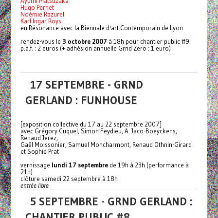
Ayumi Matsuzaka
Hugo Pernet
Noémie Razurel
Karl Ingar Roys
en Résonance avec la Biennale d'art Contemporain de Lyon
rendez-vous le
3 octobre 2007
à 18h pour chantier public #9
p.à.f. : 2 euros (+ adhésion annuelle Grnd Zero : 1 euro)
17 SEPTEMBRE - GRND
GERLAND : FUNHOUSE
[exposition collective du 17 au 22 septembre 2007]
avec Grégory Cuquel, Simon Feydieu, A. Jaco-Boeyckens,
Renaud Jerez,
Gaël Moissonier, Samuel Moncharmont, Renaud Othnin-Girard
et Sophie Prat
vernissage
lundi 17 septembre
de 19h à 23h (performance à
21h)
clôture samedi 22 septembre à 18h
entrée libre
5 SEPTEMBRE - GRND GERLAND :
CHANTIER PUBLIC #8