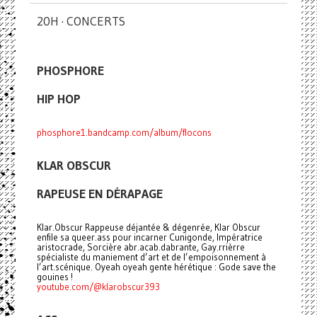
20H · CONCERTS
PHOSPHORE
HIP HOP
phosphore1.bandcamp.com/album/flocons
KLAR OBSCUR
RAPEUSE EN DÉRAPAGE
Klar.Obscur Rappeuse déjantée & dégenrée, Klar Obscur
enfile sa queer.ass pour incarner Cunigonde, Impératrice
aristocrade, Sorcière abr.acab.dabrante, Gay.rrièrre
spécialiste du maniement d’art et de l’empoisonnement à
l’art.scénique. Oyeah oyeah gente hérétique : Gode save the
gouines !
youtube.com/@klarobscur393