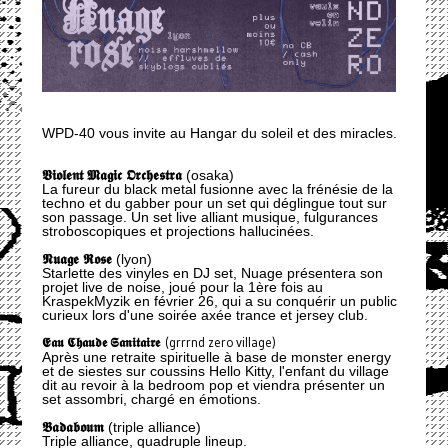
WPD-40 vous invite au Hangar du soleil et des miracles.
𝖁𝖎𝖔𝖑𝖊𝖓𝖙 𝕸𝖆𝖌𝖎𝖈 𝕺𝖗𝖈𝖍𝖊𝖘𝖙𝖗𝖆
(osaka)
La fureur du black metal fusionne avec la frénésie de la
techno et du gabber pour un set qui déglingue tout sur
son passage. Un set live alliant musique, fulgurances
stroboscopiques et projections hallucinées.
𝕹𝖚𝖆𝖌𝖊 𝕽𝖔𝖘𝖊
(lyon)
Starlette des vinyles en DJ set, Nuage présentera son
projet live de noise, joué pour la 1ère fois au
KraspekMyzik en février 26, qui a su conquérir un public
curieux lors d'une soirée axée trance et jersey club.
𝕰𝖆𝖚 𝕮𝖍𝖆𝖚𝖉𝖊 𝕾𝖆𝖓𝖎𝖙𝖆𝖎𝖗𝖊
(grrrnd zero village)
Après une retraite spirituelle à base de monster energy
et de siestes sur coussins Hello Kitty, l'enfant du village
dit au revoir à la bedroom pop et viendra présenter un
set assombri, chargé en émotions.
𝕭𝖆𝖉𝖆𝖇𝖔𝖚𝖒
(triple alliance)
Triple alliance, quadruple lineup.