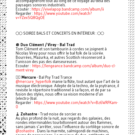
accompagneront tout au long de ce voyage au-delà des
paysages sonores industriels.
Ecouter :
https://vivelapop.bandcamp.com/album/ii
Regarder :
https://www.youtube.com/watch?
v=YZexSQ8QgOE
🌕🌕 SOIREE BALS ET CONCERTS EN INTÉRIEUR : 🌕🌕
🪩
Duo Clément / Virey - Bal Trad
Tom Clément et son tambourin à cordes se joignent à
Nicolas Virey pour nous offrir le bal folk de la soirée.
Bourrées, Mazurka, et autres Scottish résonneront à
l’unisson des pas des danseureuses.
Ecouter :
https://lengeance.bandcamp.com/album/duo-cl-
ment-virey
🧚‍♂️
Mercure
- Bal Psy Trad Trance
@mercure_hyperfolk
manie la flûte, tout autant que l’art de la
musique électronique. Adepte de la techno, de la psytrance, il
revisite le répertoire traditionnel à sa façon, et de par sa
fusion des styles, nous offre sa vision moderne d’un
(electro-)bal.
Regarder :
https://www.youtube.com/watch?v=Bz6WRFKam-
0
🧹
Zohastre
- Trad-noise de sorcier.es
Au plus profond de la nuit, aux regards des galaxies, des
rondes interminables tourbillonnent autour des flammes,
sans jamais s’arrêter, sous l’influence du sortilège sonore de
@zohastre
. Dans la marmite, salmigondi de machines,