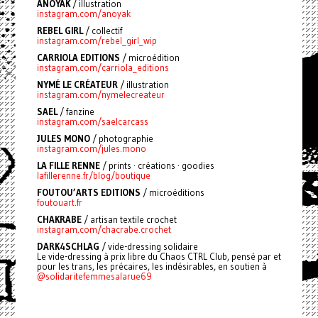
ANOYAK
/ illustration
instagram.com/anoyak
REBEL GIRL
/ collectif
instagram.com/rebel_girl_wip
CARRIOLA EDITIONS
/ microédition
instagram.com/carriola_editions
NYMÉ LE CRÉATEUR
/ illustration
instagram.com/nymelecreateur
SAEL
/ fanzine
instagram.com/saelcarcass
JULES MONO
/ photographie
instagram.com/jules.mono
LA FILLE RENNE
/ prints · créations · goodies
lafillerenne.fr/blog/boutique
FOUTOU’ARTS EDITIONS
/ microéditions
foutouart.fr
CHAKRABE
/
artisan textile crochet
instagram.com/chacrabe.crochet
DARK4SCHLAG
/ vide-dressing solidaire
Le vide-dressing à prix libre du Chaos CTRL Club, pensé par et
pour les trans, les précaires, les indésirables, en soutien à
@solidaritefemmesalarue69