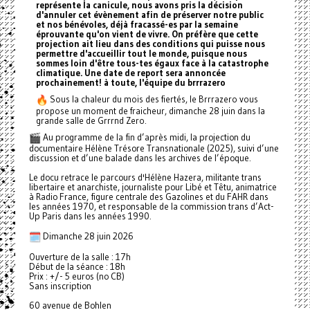
représente la canicule, nous avons pris la décision
d'annuler cet évènement afin de préserver notre public
et nos bénévoles, déjà fracassé-es par la semaine
éprouvante qu'on vient de vivre. On préfère que cette
projection ait lieu dans des conditions qui puisse nous
permettre d'accueillir tout le monde, puisque nous
sommes loin d'être tous-tes égaux face à la catastrophe
climatique. Une date de report sera annoncée
prochainement! à toute, l'équipe du brrrazero
Sous la chaleur du mois des fiertés, le Brrrazero vous
propose un moment de fraicheur, dimanche 28 juin dans la
grande salle de Grrrnd Zero.
Au programme de la fin d’après midi, la projection du
documentaire Hélène Trésore Transnationale (2025), suivi d’une
discussion et d’une balade dans les archives de l’époque.
Le docu retrace le parcours d'Hélène Hazera, militante trans
libertaire et anarchiste, journaliste pour Libé et Têtu, animatrice
à Radio France, figure centrale des Gazolines et du FAHR dans
les années 1970, et responsable de la commission trans d’Act-
Up Paris dans les années 1990.
Dimanche 28 juin 2026
Ouverture de la salle : 17h
Début de la séance : 18h
Prix : +/- 5 euros (no CB)
Sans inscription
60 avenue de Bohlen