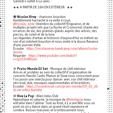
Samedi 4 Juillet à GZ avec :
☀️☀️ A PARTIR DE 16H EN EXTÉRIEUR : ☀️☀️
🐝
Nicolas Virey
- chansons bourdon
Humblement harnaché à sa vielle à roue,
@nicolas_virey
(membre du collectif l'Engeance, et de
multiples projets tels que La Ruche et Cromorne) chante des
errances de vie, des poèmes glanés auprès des arbres, des
pierres, du soleil et de la lune.
Les légendes d'antan et histoires d'aujourd'hui se mêlent au
son d'un indolent bourdon et nous invite à la douce flanance
d'une journée d'été
Ecouter :
https://nicolasvirey.bandcamp.com/album/sortie-
dusine
Regarder :
https://www.youtube.com/watch?
v=cp1EXmNSuv4
🪱
Proto-Monde DJ Set
- Musique de chill intérieur
Ami·es et acolytes au sein du collectif d’organisation de
concerts Panotii Cantii, Manon et Slow nous concoctent pour
l’occasion une selecta pour danser avec son chill intérieur :
néo-trad, dub, musiques expérimentales et forestières.
Ecouter :
https://soundcloud.com/proto-monde/19_02_26-
dj-set-orfeu-diamelo
🦠
Vive La Pop
- Alien Indus Dub
Hypnotique et saturée, la musique de
@vivelapop
nous
entraîne dans l’abîme. Tout au fond, il y a une fête sous un
pont où on y danse dans un grand rituel expiatoire et
sombre. Basses massives et vrombissement nous