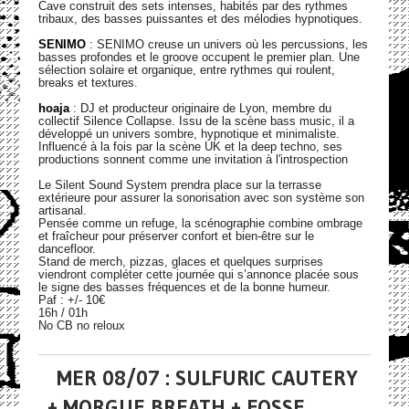
Cave construit des sets intenses, habités par des rythmes
tribaux, des basses puissantes et des mélodies hypnotiques.
SENIMO
: SENIMO creuse un univers où les percussions, les
basses profondes et le groove occupent le premier plan. Une
sélection solaire et organique, entre rythmes qui roulent,
breaks et textures.
hoaja
: DJ et producteur originaire de Lyon, membre du
collectif Silence Collapse. Issu de la scène bass music, il a
développé un univers sombre, hypnotique et minimaliste.
Influencé à la fois par la scène UK et la deep techno, ses
productions sonnent comme une invitation à l'introspection
Le Silent Sound System prendra place sur la terrasse
extérieure pour assurer la sonorisation avec son système son
artisanal.
Pensée comme un refuge, la scénographie combine ombrage
et fraîcheur pour préserver confort et bien-être sur le
dancefloor.
Stand de merch, pizzas, glaces et quelques surprises
viendront compléter cette journée qui s’annonce placée sous
le signe des basses fréquences et de la bonne humeur.
Paf : +/- 10€
16h / 01h
No CB no reloux
MER 08/07 : SULFURIC CAUTERY
+ MORGUE BREATH + FOSSE