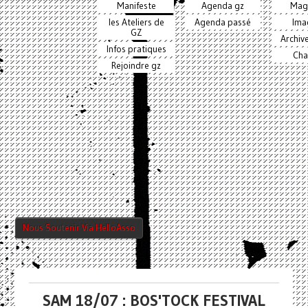
Manifeste
Agenda gz
Mag
les Ateliers de
Agenda passé
Ima
GZ
Archiv
Infos pratiques
Cha
Rejoindre gz
Nous Soutenir Via HelloAsso
SAM 18/07 : BOS'TOCK FESTIVAL