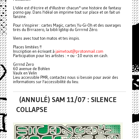
L'idée est d'écrire et d'illustrer chacun* une histoire de fantasy
porno gay. Dans l'idéal on imprime tout sur place et on fait un
fanzine.
Pour s'inspirer : cartes Magic, cartes Yu-Gi-Oh et des ouvrages
tirés du Brrrazero, la bibli lgbtqi du Grrrrnd Zéro.
Viens avec tout ton matos et tes inspis.
Places limitées !!
Inscription en écrivant à
jaimetout@protonmail.com
Participation pour les artistes : + ou - 10 euros en cash.
Grrrnd Zero
60 avenue de Bohlen
Vaulx en Velin
Lieu accessible PMR, contactez nous si besoin pour avoir des
informations sur l'accessibilité du lieu.
(ANNULÉ) SAM 11/07 : SILENCE
COLLAPSE