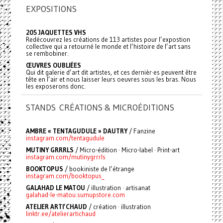
EXPOSITIONS
205 JAQUETTES VHS
Redécouvrez les créations de 113 artistes pour l’expostion
collective qui a retourné le monde et l’histoire de l’art sans
se rembobiner.
ŒUVRES OUBLIÉES
Qui dit galerie d’art dit artistes, et ces dernièr·es peuvent être
tête en l’air et nous laisser leurs oeuvres sous les bras. Nous
les exposerons donc.
STANDS CRÉATIONS & MICROÉDITIONS
AMBRE « TENTAGUDULE » DAUTRY
/ Fanzine
instagram.com/tentagudule
MUTINY GRRRLS
/ Micro-édition · Micro-label · Print-art
instagram.com/mutinygrrrls
BOOKTOPUS
/ bookiniste de l’étrange
instagram.com/booktopus_
GALAHAD LE MATOU
/ illustration · artisanat
galahad-le-matou.sumupstore.com
ATELIER ARTI’CHAUD
/ création · illustration
linktr.ee/atelierartichaud