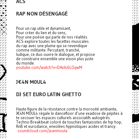
ACS
RAP NON DÉSENGAGÉ
Pour un rap utile et dynamisant,
Pour créer du lien et du sens,
Pour une poésie qui parle de nos réalités.
ACS explore toutes les facettes musicales
du rap avec une plume qui se revendique
comme militante. Percutant, tranché,
ludique, ce duo ouvre le dialogue, et propose
de construire ensemble une vision plus juste
du monde.
youtube.com/watch?v=DAvI46LOqwM
J€4N M0UL4
DJ SET EURO LATIN GHETTO
Haute figure de la résistance contre la morosité ambiante,
J€4N M0UL4 régale le dancefloor d’une exadose de pépites à
te secouer les espaces culturels associatifs autogérés.
Techno-Breakbeat coloré de touches fantaisistes de hip hop,
RnB et eurodance, envolées hypnotiques acides et trancy.
soundcloud.com/jeanmoula