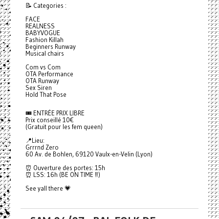
📝 Categories :
FACE
REALNESS
BABYVOGUE
Fashion Killah
Beginners Runway
Musical chairs
Com vs Com
OTA Performance
OTA Runway
Sex Siren
Hold That Pose
🎟️ ENTRÉE PRIX LIBRE
Prix conseillé 10€
(Gratuit pour les fem queen)
📍Lieu:
Grrrnd Zero
60 Av. de Bohlen, 69120 Vaulx-en-Velin (Lyon)
⏰ Ouverture des portes: 15h
⏰ LSS: 16h (BE ON TIME ‼️)
See yall there 💗