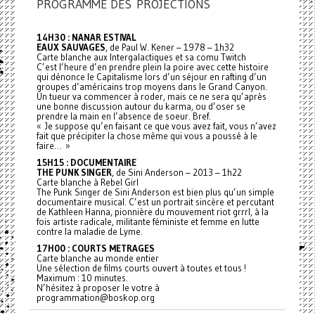
PROGRAMME DES PROJECTIONS
14H30 : NANAR ESTIVAL
EAUX SAUVAGES
, de Paul W. Kener – 1978 – 1h32
Carte blanche aux Intergalactiques et sa comu Twitch
C’est l’heure d’en prendre plein la poire avec cette histoire
qui dénonce le Capitalisme lors d’un séjour en rafting d’un
groupes d’américains trop moyens dans le Grand Canyon.
Un tueur va commencer à roder, mais ce ne sera qu’après
une bonne discussion autour du karma, ou d’oser se
prendre la main en l’absence de soeur. Bref.
« Je suppose qu’en faisant ce que vous avez fait, vous n’avez
fait que précipiter la chose même qui vous a poussé à le
faire… »
15H15 : DOCUMENTAIRE
THE PUNK SINGER
, de Sini Anderson – 2013 – 1h22
Carte blanche à Rebel Girl
The Punk Singer de Sini Anderson est bien plus qu’un simple
documentaire musical. C’est un portrait sincère et percutant
de Kathleen Hanna, pionnière du mouvement riot grrrl, à la
fois artiste radicale, militante féministe et femme en lutte
contre la maladie de Lyme.
17H00 : COURTS METRAGES
Carte blanche au monde entier
Une sélection de films courts ouvert à toutes et tous !
Maximum : 10 minutes.
N’hésitez à proposer le votre à
programmation@boskop.org