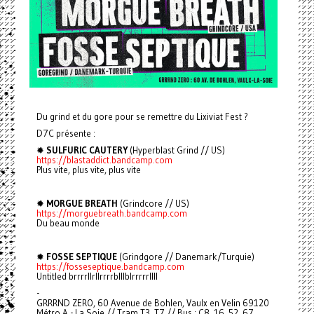
Du grind et du gore pour se remettre du Lixiviat Fest ?
D7C présente :
✹
SULFURIC CAUTERY
(Hyperblast Grind // US)
https://blastaddict.bandcamp.com
Plus vite, plus vite, plus vite
✹
MORGUE BREATH
(Grindcore // US)
https://morguebreath.bandcamp.com
Du beau monde
✹
FOSSE SEPTIQUE
(Grindgore // Danemark/Turquie)
https://fosseseptique.bandcamp.com
Untitled brrrrllrllrrrrblllblrrrrrllll
-
GRRRND ZERO, 60 Avenue de Bohlen, Vaulx en Velin 69120
Métro A - La Soie // Tram T3, T7 // Bus : C8, 16, 52, 67