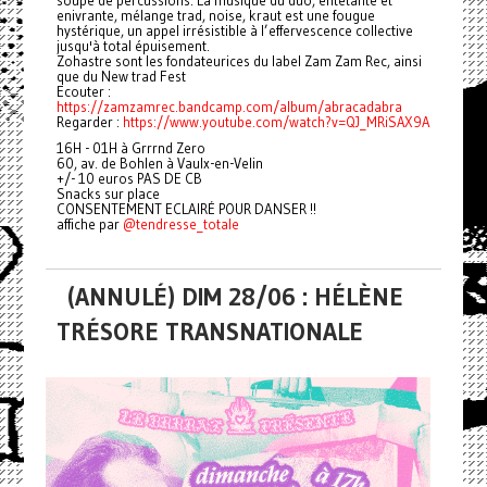
soupe de percussions. La musique du duo, entêtante et
enivrante, mélange trad, noise, kraut est une fougue
hystérique, un appel irrésistible à l’effervescence collective
jusqu'à total épuisement.
Zohastre sont les fondateurices du label Zam Zam Rec, ainsi
que du New trad Fest
Ecouter :
https://zamzamrec.bandcamp.com/album/abracadabra
Regarder :
https://www.youtube.com/watch?v=QJ_MRiSAX9A
16H - 01H à Grrrnd Zero
60, av. de Bohlen à Vaulx-en-Velin
+/- 10 euros PAS DE CB
Snacks sur place
CONSENTEMENT ECLAIRÉ POUR DANSER !!
affiche par
@tendresse_totale
(ANNULÉ) DIM 28/06 : HÉLÈNE
TRÉSORE TRANSNATIONALE