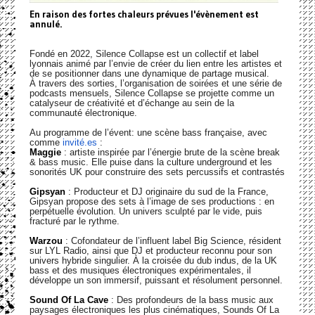
En raison des fortes chaleurs prévues l'évènement est
annulé.
Fondé en 2022, Silence Collapse est un collectif et label
lyonnais animé par l’envie de créer du lien entre les artistes et
de se positionner dans une dynamique de partage musical.
À travers des sorties, l’organisation de soirées et une série de
podcasts mensuels, Silence Collapse se projette comme un
catalyseur de créativité et d’échange au sein de la
communauté électronique.
Au programme de l’évent: une scène bass française, avec
comme
invité.es
:
Maggie
: artiste inspirée par l’énergie brute de la scène break
& bass music. Elle puise dans la culture underground et les
sonorités UK pour construire des sets percussifs et contrastés
Gipsyan
: Producteur et DJ originaire du sud de la France,
Gipsyan propose des sets à l’image de ses productions : en
perpétuelle évolution. Un univers sculpté par le vide, puis
fracturé par le rythme.
Warzou
: Cofondateur de l’influent label Big Science, résident
sur LYL Radio, ainsi que DJ et producteur reconnu pour son
univers hybride singulier. À la croisée du dub indus, de la UK
bass et des musiques électroniques expérimentales, il
développe un son immersif, puissant et résolument personnel.
Sound Of La Cave
: Des profondeurs de la bass music aux
paysages électroniques les plus cinématiques, Sounds Of La