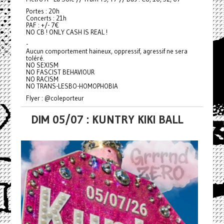
Portes : 20h
Concerts : 21h
PAF : +/- 7€
NO CB ! ONLY CASH IS REAL !
-
Aucun comportement haineux, oppressif, agressif ne sera
toléré.
NO SEXISM
NO FASCIST BEHAVIOUR
NO RACISM
NO TRANS-LESBO-HOMOPHOBIA
Flyer : @coleporteur
DIM 05/07 : KUNTRY KIKI BALL