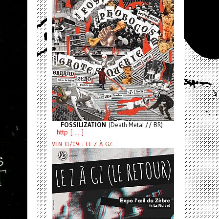
FOSSILIZATION
(Death Metal // BR)
http [ ... ]
VEN 11/09 : LE Z À GZ