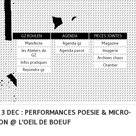
GZ BOHLEN
AGENDA
PIECES JOINTES
Manifeste
Agenda gz
Magazine
les Ateliers de
Agenda passé
Imagerie
GZ
Archives chaos
Infos pratiques
Chantier
Rejoindre gz
 3 DEC : PERFORMANCES POESIE & MICRO-
ION @ L'OEIL DE BOEUF