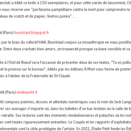
anclub a édité ce texte à 150 exemplaires, et pour cette soirée de lancement, C
 nous réserve une “perfanzine pamplétaire contre la mort pour comprendre la 
uleau de scotch et de papier, feutres poska”....
d (Paris)
beurklaid.blogspot.fr
par le biais du collectif HAK, Beurklaid conjure sa misanthropie en nous postill
e. Entre deux crachats bien amers, on trouverait presque sa bave sensible et sa 
ée à l'Oeil de Boeuf sera l'occasion de présenter deux de ses textes, "Tu es pollué
et la priorise sur le bureau", édités par les éditions À Mort sous forme de poste
és à l'atelier de la Fraternelle de St-Claude.
tit (Paris)
elodiepetit.fr
etit compose poèmes, dessins et attentats numériques sous le nom de Jack Lang
er ses ouvrages n’importe où, dans les toilettes d’un bar lesbien ou la salle de 
retraite. Ses lectures sont des moments révolutionnaires et potaches où les inst
les sont toutes rigoureusement anéanties. Le Couple et les rapports d’exploitati
ntimentale sont la cible privilégiée de l’artiste. En 2011, Élodie Petit fonde les Éd