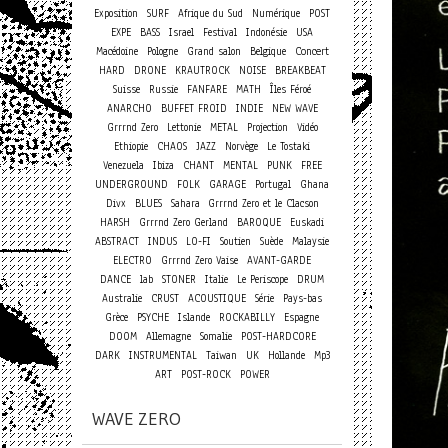
Exposition
SURF
Afrique du Sud
Numérique
POST
EXPE
BASS
Israel
Festival
Indonésie
USA
Concert
Macédoine
Pologne
Grand salon
Belgique
HARD
DRONE
KRAUTROCK
NOISE
BREAKBEAT
Suisse
Russie
FANFARE
MATH
Îles Féroé
ANARCHO
BUFFET FROID
INDIE
NEW WAVE
Grrrnd Zero
Lettonie
METAL
Projection
Vidéo
Ethiopie
CHAOS
JAZZ
Norvège
Le Tostaki
Venezuela
Ibiza
CHANT
MENTAL
PUNK
FREE
UNDERGROUND
FOLK
GARAGE
Portugal
Ghana
Divx
BLUES
Sahara
Grrrnd Zero et le Clacson
HARSH
Grrrnd Zero Gerland
BAROQUE
Euskadi
ABSTRACT
INDUS
LO-FI
Soutien
Suède
Malaysie
ELECTRO
Grrrnd Zero Vaise
AVANT-GARDE
DANCE
lab
STONER
Italie
Le Periscope
DRUM
Australie
CRUST
ACOUSTIQUE
Série
Pays-bas
Grèce
PSYCHE
Islande
ROCKABILLY
Espagne
DOOM
Allemagne
Somalie
POST-HARDCORE
DARK
INSTRUMENTAL
Taiwan
UK
Hollande
Mp3
ART
POST-ROCK
POWER
WAVE ZERO