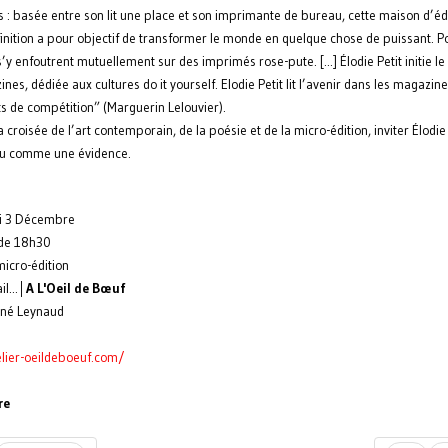
 : basée entre son lit une place et son imprimante de bureau, cette maison d’éd
inition a pour objectif de transformer le monde en quelque chose de puissant. P
s’y enfoutrent mutuellement sur des imprimés rose-pute. [...] Élodie Petit initie le 
s, dédiée aux cultures do it yourself. Elodie Petit lit l’avenir dans les magazin
ts de compétition” (Marguerin Lelouvier).
la croisée de l’art contemporain, de la poésie et de la micro-édition, inviter Élodie
ru comme une évidence.
i 3 Décembre
 de 18h30
micro-édition
il...│
A L'Oeil de Bœuf
ené Leynaud
elier-oeildeboeuf.com/
re