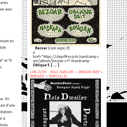
harles
vie avec
onnant en
bile
Bezoar
(rock expé, It)
a
href="https://dayoffrecords.bandcamp.c
" et "Il
om/album/bezoar-s-t">bandcamp
Oblique S [ ... ]
rs
LUN 21/09 : HOLE DWELLER + DRAGON KEEP +
SEREGOST + PORTCULLIS
ue. On
bain d’une
itutions
on à
itions