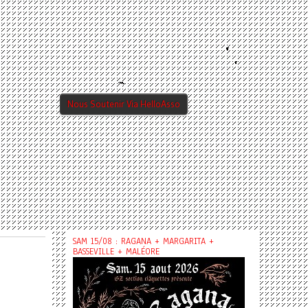
Nous Soutenir Via HelloAsso
SAM 15/08 : RAGANA + MARGARITA +
BASSEVILLE + MALÉORE