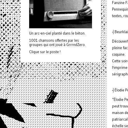
Fanzine F
Pennequin
textes, ro
┤Beurklai
Un arc-en-ciel planté dans le béton.
1001 chansons offertes par les
Découvert 
groupes qui ont joué à GrrrndZero.
pleine fac
Clique sur le poste !
coquine.
Cette soir
l'imprime 
sérigraphi
┤Élodie Pe
“Élodie P
peut trouv
maison de 
patriarca
échelle se