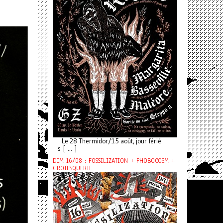
Le 28 Thermidor/15 août, jour férié
s [ ... ]
DIM 16/08 : FOSSILIZATION + PHOBOCOSM +
GROTESQUERIE