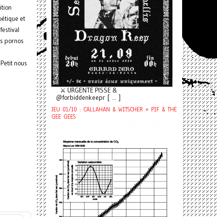
ition
oétique et
festival
es pornos
 Petit nous
⚔️ URGENTE PISSE &
@forbiddenkeepr [ ... ]
JEU 01/10 : CALLAHAN & WITSCHER + PIF & THE
GEE GEES