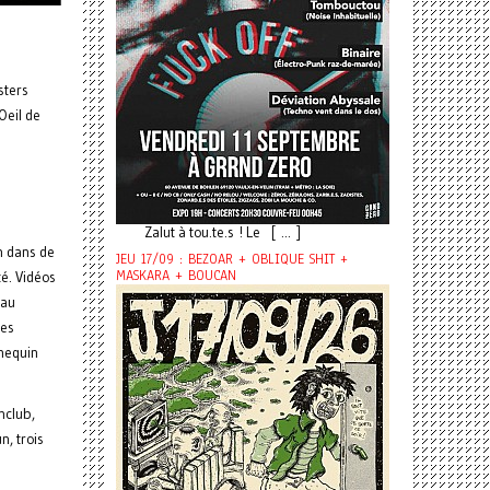
sters
Oeil de
Zalut à tou.te.s ! Le [ ... ]
on dans de
JEU 17/09 : BEZOAR + OBLIQUE SHIT +
MASKARA + BOUCAN
é. Vidéos
 au
tes
nnequin
nclub,
n, trois