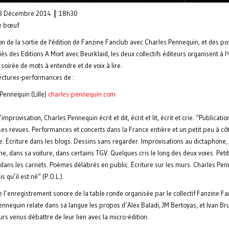
 3 Décembre 2014 ║ 18h30
de bœuf
on de la sortie de l'édition de Fanzine Fanclub avec Charles Pennequin, et des po
és des Editions A Mort avec Beurklaid, les deux collectifs éditeurs organisent à l'
oirée de mots à entendre et de voix à lire.
lectures-performances de :
Pennequin (Lille)
charles-pennequin.com
’improvisation, Charles Pennequin écrit et dit, écrit et lit, écrit et crie. “Publicati
s revues. Performances et concerts dans la France entière et un petit peu à côt
e. Écriture dans les blogs. Dessins sans regarder. Improvisations au dictaphone,
, dans sa voiture, dans certains TGV. Quelques cris le long des deux voies. Peti
dans les carnets. Poèmes délabrés en public. Écriture sur les murs. Charles Pe
s qu’il est né” (P.O.L.).
e l’enregistrement sonore de la table ronde organisée par le collectif Fanzine Fa
nnequin relate dans sa langue les propos d’Alex Baladi, JM Bertoyas, et Ivan Bru
rs venus débattre de leur lien avec la micro-édition.