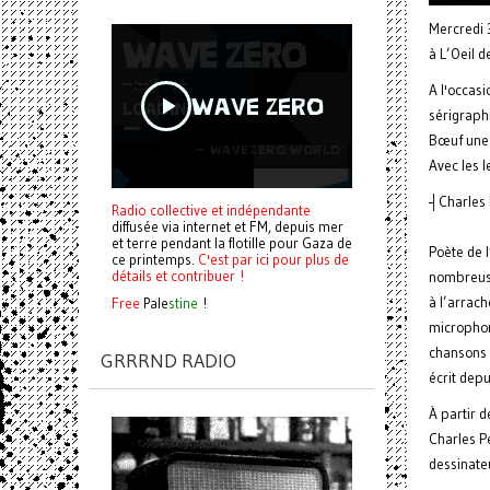
Mercredi
à L’Oeil 
A l'occasi
sérigraphi
Bœuf une s
Avec les 
┤Charles 
Radio collective et indépendante
diffusée via internet et FM, depuis mer
et terre pendant la flotille pour Gaza de
Poète de l
ce printemps.
C'est par ici pour plus de
détails et contribuer !
nombreuse
à l’arrach
Free
Pale
stine
!
microphone
chansons 
GRRRND RADIO
écrit depui
À partir d
Charles Pe
dessinateu