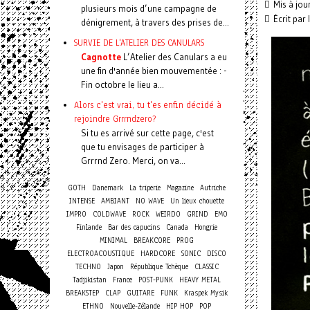
Mis à jo
plusieurs mois d’une campagne de
Écrit par
dénigrement, à travers des prises de...
SURVIE DE L'ATELIER DES CANULARS
Cagnotte
L’Atelier des Canulars a eu
une fin d'année bien mouvementée : -
Fin octobre le lieu a...
Alors c'est vrai, tu t'es enfin décidé à
rejoindre Grrrndzero?
Si tu es arrivé sur cette page, c'est
que tu envisages de participer à
Grrrnd Zero. Merci, on va...
GOTH
Danemark
La triperie
Magazine
Autriche
INTENSE
AMBIANT
NO WAVE
Un lieux chouette
IMPRO
COLDWAVE
ROCK
WEIRDO
GRIND
EMO
Finlande
Bar des capucins
Canada
Hongrie
MINIMAL
BREAKCORE
PROG
ELECTROACOUSTIQUE
HARDCORE
SONIC
DISCO
TECHNO
Japon
République Tchèque
CLASSIC
Tadjikistan
France
POST-PUNK
HEAVY METAL
BREAKSTEP
CLAP
GUITARE
FUNK
Kraspek Mysik
ETHNO
Nouvelle-Zélande
HIP HOP
POP