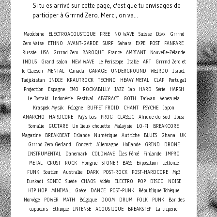
Si tu es arrivé sur cette page, c'est que tu envisages de
participer à Grrrnd Zero. Merci, on va...
Macédoine
ELECTROACOUSTIQUE
FREE
NO WAVE
Suisse
Divx
Grrrnd
Zero Vaise
ETHNO
AVANT-GARDE
SURF
Sahara
EXPE
POST
FANFARE
Russie
USA
Grrrnd Zero
BAROQUE
France
AMBIANT
Nouvelle-Zélande
INDUS
Grand salon
NEW WAVE
Le Periscope
Italie
ART
Grrrnd Zero et
le Clacson
MENTAL
Canada
GARAGE
UNDERGROUND
WEIRDO
Israel
Tadjikistan
INDIE
KRAUTROCK
TECHNO
HEAVY METAL
CLAP
Portugal
Projection
Espagne
EMO
ROCKABILLY
JAZZ
lab
HARD
Série
HARSH
Le Tostaki
Indonésie
Festival
ABSTRACT
GOTH
Taiwan
Venezuela
Kraspek Mysik
Pologne
BUFFET FROID
CHANT
PSYCHE
Japon
ANARCHO
HARDCORE
Pays-bas
PROG
CLASSIC
Afrique du Sud
Ibiza
Somalie
GUITARE
Un lieux chouette
Malaysie
LO-FI
BREAKCORE
Magazine
BREAKBEAT
Islande
Numérique
Autriche
BLUES
Ghana
UK
Concert
Grrrnd Zero Gerland
Allemagne
Hollande
GRIND
DRONE
INSTRUMENTAL
Danemark
COLDWAVE
Îles Féroé
Finlande
IMPRO
METAL
CRUST
ROCK
Hongrie
STONER
BASS
Exposition
Lettonie
FUNK
Soutien
Australie
DARK
POST-ROCK
POST-HARDCORE
Mp3
Euskadi
SONIC
Suède
CHAOS
Vidéo
ELECTRO
POP
DISCO
NOISE
HIP HOP
MINIMAL
Grèce
DANCE
POST-PUNK
République Tchèque
Norvège
POWER
MATH
Belgique
DOOM
DRUM
FOLK
PUNK
Bar des
capucins
Ethiopie
INTENSE
ACOUSTIQUE
BREAKSTEP
La triperie