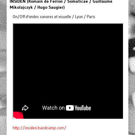
INSIDEN (Romain de Ferron / Somaticae / Guillaume
Mikolajczyk / Hugo Saugier)
On/Off d'ondes sonores et visuelle / Lyon / Paris
http://insiden.bandcamp.com/