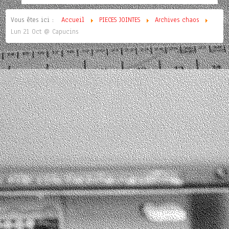
Vous êtes ici :
Accueil
PIECES JOINTES
Archives chaos
Lun 21 Oct @ Capucins