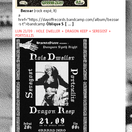
Bezoar
(rock expé, It)
a
href="https://dayoffrecords.bandcamp.com/album/bezoar
-s-t">bandcamp
Oblique S [ ... ]
LUN 21/09 : HOLE DWELLER + DRAGON KEEP + SEREGOST +
PORTCULLIS