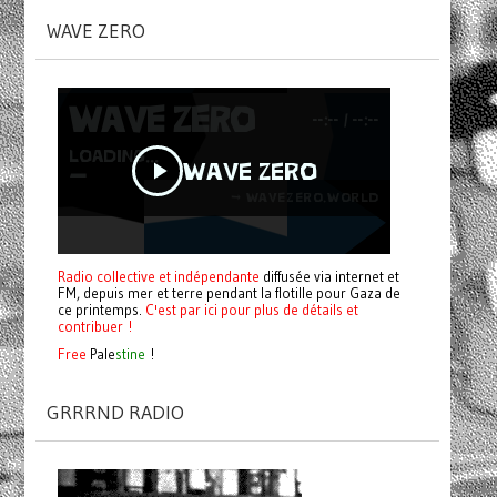
WAVE ZERO
Radio collective et indépendante
diffusée via internet et
FM, depuis mer et terre pendant la flotille pour Gaza de
ce printemps.
C'est par ici pour plus de détails et
contribuer !
Free
Pale
stine
!
GRRRND RADIO