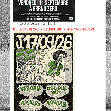
Zalut à tou.te.s ! Le [ ... ]
JEU 17/09 : BEZOAR + OBLIQUE SHIT + MASKARA + BOUCAN