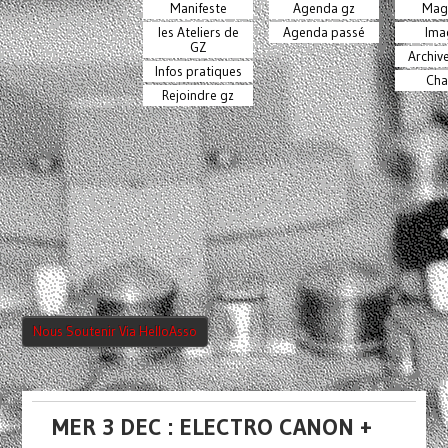
Manifeste
Agenda gz
Mag
les Ateliers de
Agenda passé
Ima
GZ
Archiv
Infos pratiques
Cha
Rejoindre gz
Nous Soutenir Via HelloAsso
MER 3 DEC : ELECTRO CANON +