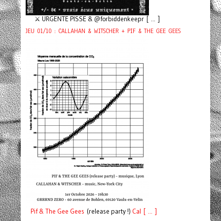
⚔️ URGENTE PISSE & @forbiddenkeepr [ ... ]
JEU 01/10 : CALLAHAN & WITSCHER + PIF & THE GEE GEES
Pif
& The Gee Gees
(release party !)
C
a
l [ ... ]