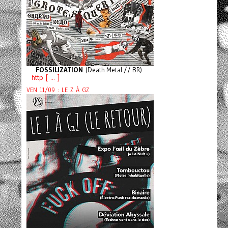
FOSSILIZATION
(Death Metal // BR)
http [ ... ]
VEN 11/09 : LE Z À GZ