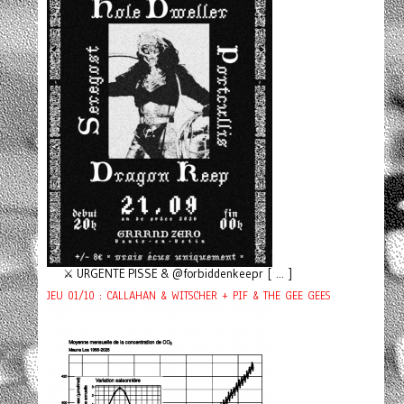
⚔️ URGENTE PISSE & @forbiddenkeepr [ ... ]
JEU 01/10 : CALLAHAN & WITSCHER + PIF & THE GEE GEES