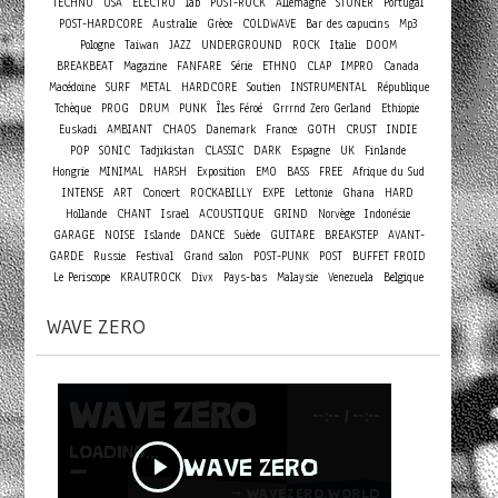
TECHNO
USA
ELECTRO
lab
POST-ROCK
Allemagne
STONER
Portugal
POST-HARDCORE
Australie
Grèce
COLDWAVE
Bar des capucins
Mp3
Pologne
Taiwan
JAZZ
UNDERGROUND
ROCK
Italie
DOOM
BREAKBEAT
Magazine
FANFARE
Série
ETHNO
CLAP
IMPRO
Canada
Macédoine
SURF
METAL
HARDCORE
Soutien
INSTRUMENTAL
République
Tchèque
PROG
DRUM
PUNK
Îles Féroé
Grrrnd Zero Gerland
Ethiopie
Euskadi
AMBIANT
CHAOS
Danemark
France
GOTH
CRUST
INDIE
POP
SONIC
Tadjikistan
CLASSIC
DARK
Espagne
UK
Finlande
Hongrie
MINIMAL
HARSH
Exposition
EMO
BASS
FREE
Afrique du Sud
Concert
INTENSE
ART
ROCKABILLY
EXPE
Lettonie
Ghana
HARD
Hollande
CHANT
Israel
ACOUSTIQUE
GRIND
Norvège
Indonésie
GARAGE
NOISE
Islande
DANCE
Suède
GUITARE
BREAKSTEP
AVANT-
GARDE
Russie
Festival
Grand salon
POST-PUNK
POST
BUFFET FROID
Le Periscope
KRAUTROCK
Divx
Pays-bas
Malaysie
Venezuela
Belgique
WAVE ZERO