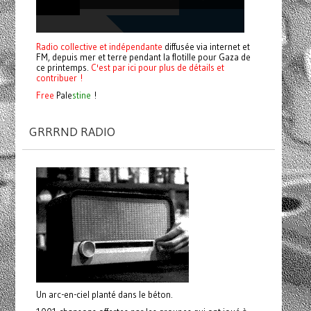
Radio collective et indépendante
diffusée via internet et
FM, depuis mer et terre pendant la flotille pour Gaza de
ce printemps.
C'est par ici pour plus de détails et
contribuer !
Free
Pale
stine
!
GRRRND RADIO
Un arc-en-ciel planté dans le béton.