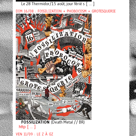
Le 28 Thermidor/15 août, jour férié s [ ... ]
DIM 16/08 : FOSSILIZATION + PHOBOCOSM + GROTESQUERIE
FOSSILIZATION
(Death Metal // BR)
http [ ... ]
VEN 11/09 : LE Z À GZ