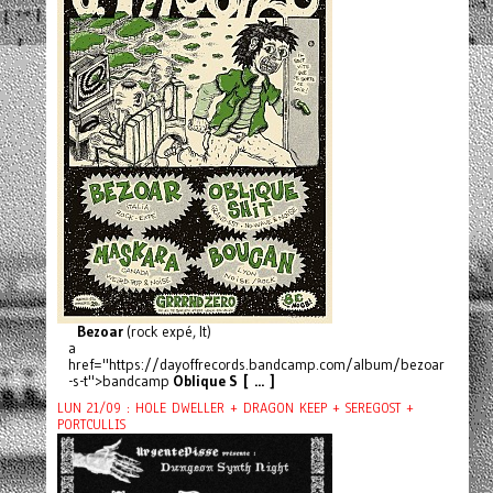
Bezoar
(rock expé, It)
a
href="https://dayoffrecords.bandcamp.com/album/bezoar
-s-t">bandcamp
Oblique S [ ... ]
LUN 21/09 : HOLE DWELLER + DRAGON KEEP + SEREGOST +
PORTCULLIS