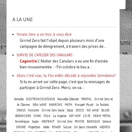
A LA UNE
Trrrans Zero a un truc à vous dire
Grrrnd Zero fait l’objet depuis plusieurs mois d’une
campagne de dénigrement, à travers des prises de...
SURVIE DE L'ATELIER DES CANULARS
Cagnotte
L’Atelier des Canulars a eu une fin d'année
bien mouvementée : - Fin octobre le lieu a...
Alors c'est vrai, tu t'es enfin décidé à rejoindre Grrrndzero?
Si tu es arrivé sur cette page, c'est que tu envisages de
participer à Grrrnd Zero. Merci, on va...
Somalie
ELECTROACOUSTIQUE
Nouvelle-Zélande
MENTAL
Grrrnd Zero et
le Clacson
NEW WAVE
ANARCHO
MATH
Kraspek Mysik
Le Tostaki
INDUS
Autriche
Grrrnd Zero Vaise
Ibiza
DISCO
NO WAVE
BLUES
BREAKCORE
FUNK
FOLK
La triperie
HIP HOP
LO-FI
HEAVY METAL
Numérique
Japon
ABSTRACT
Grrrnd Zero
PSYCHE
BAROQUE
Sahara
DRONE
Projection
Vidéo
POWER
Suisse
Un lieux chouette
WEIRDO