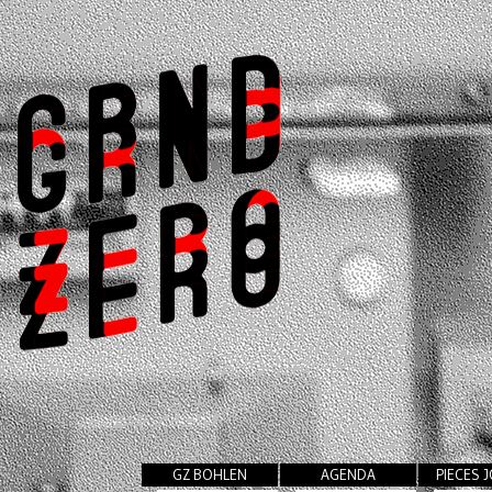
GZ BOHLEN
AGENDA
PIECES 