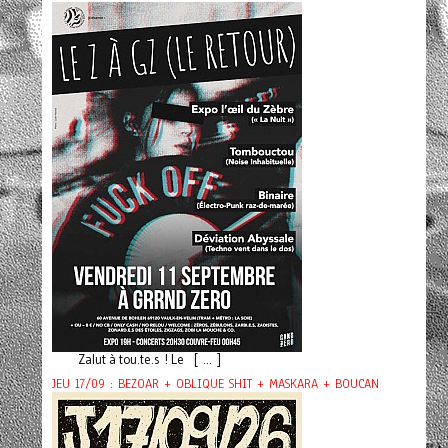
Zalut à tou.te.s ! Le [ ... ]
JEU 17/09 : BEZOAR + OBLIQUE SHIT + MASKARA + BOUCAN