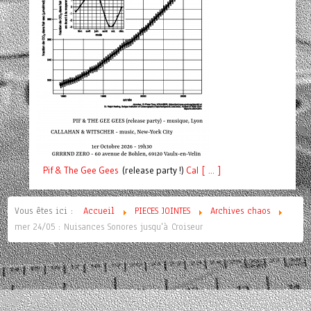
Pif
& The Gee Gees
(release party !)
C
a
l [ ... ]
Vous êtes ici :
Accueil
PIECES JOINTES
Archives chaos
mer 24/05 : Nuisances Sonores jusqu'à Croiseur