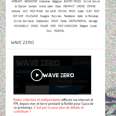
AMBIANT
BREAKSTEP
Indonésie
Belgique
BUFFET FROID
Grrrnd Zero et
le Clacson
Soutien
Grand salon
Ibiza
ABSTRACT
GRIND
DRONE
Lettonie
JAZZ
POST-PUNK
NO WAVE
PSYCHE
PROG
Suède
CLAP
POST
HIP HOP
COLDWAVE
Espagne
Pays-bas
Macédoine
Vidéo
Le Periscope
Grrrnd Zero Vaise
Tadjikistan
CRUST
Italie
INSTRUMENTAL
Norvège
ROCKABILLY
INDIE
POWER
EXPE
POST-HARDCORE
Pologne
Israel
Divx
MINIMAL
WAVE ZERO
Radio collective et indépendante
diffusée via internet et
FM, depuis mer et terre pendant la flotille pour Gaza de
ce printemps.
C'est par ici pour plus de détails et
contribuer !