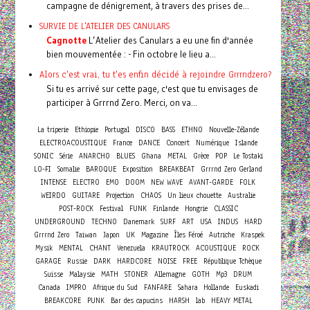
campagne de dénigrement, à travers des prises de...
SURVIE DE L'ATELIER DES CANULARS
Cagnotte
L’Atelier des Canulars a eu une fin d'année
bien mouvementée : - Fin octobre le lieu a...
Alors c'est vrai, tu t'es enfin décidé à rejoindre Grrrndzero?
Si tu es arrivé sur cette page, c'est que tu envisages de
participer à Grrrnd Zero. Merci, on va...
La triperie
Ethiopie
Portugal
DISCO
BASS
ETHNO
Nouvelle-Zélande
Concert
ELECTROACOUSTIQUE
France
DANCE
Numérique
Islande
SONIC
Série
ANARCHO
BLUES
Ghana
METAL
Grèce
POP
Le Tostaki
LO-FI
Somalie
BAROQUE
Exposition
BREAKBEAT
Grrrnd Zero Gerland
INTENSE
ELECTRO
EMO
DOOM
NEW WAVE
AVANT-GARDE
FOLK
WEIRDO
GUITARE
Projection
CHAOS
Un lieux chouette
Australie
POST-ROCK
Festival
FUNK
Finlande
Hongrie
CLASSIC
UNDERGROUND
TECHNO
Danemark
SURF
ART
USA
INDUS
HARD
Grrrnd Zero
Taiwan
Japon
UK
Magazine
Îles Féroé
Autriche
Kraspek
Mysik
MENTAL
CHANT
Venezuela
KRAUTROCK
ACOUSTIQUE
ROCK
GARAGE
Russie
DARK
HARDCORE
NOISE
FREE
République Tchèque
Suisse
Malaysie
MATH
STONER
Allemagne
GOTH
Mp3
DRUM
Canada
IMPRO
Afrique du Sud
FANFARE
Sahara
Hollande
Euskadi
BREAKCORE
PUNK
Bar des capucins
HARSH
lab
HEAVY METAL