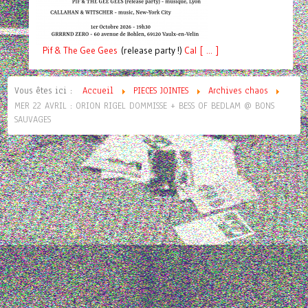
Pif
& The Gee Gees
(release party !)
C
a
l [ ... ]
Vous êtes ici :
Accueil
PIECES JOINTES
Archives chaos
MER 22 AVRIL : ORION RIGEL DOMMISSE + BESS OF BEDLAM @ BONS
SAUVAGES