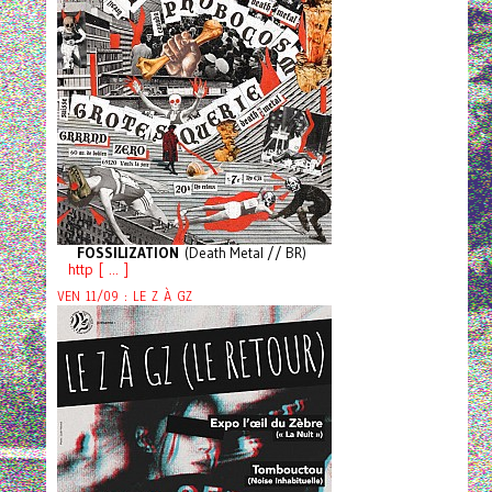
FOSSILIZATION
(Death Metal // BR)
http [ ... ]
VEN 11/09 : LE Z À GZ