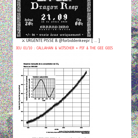
⚔️ URGENTE PISSE & @forbiddenkeepr [ ... ]
JEU 01/10 : CALLAHAN & WITSCHER + PIF & THE GEE GEES