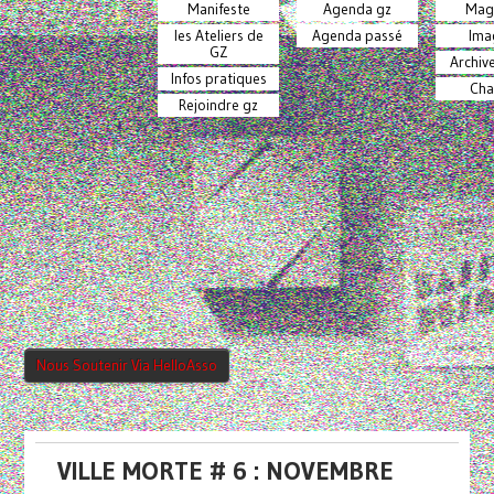
Manifeste
Agenda gz
Mag
les Ateliers de
Agenda passé
Ima
GZ
Archiv
Infos pratiques
Cha
Rejoindre gz
Nous Soutenir Via HelloAsso
VILLE MORTE # 6 : NOVEMBRE