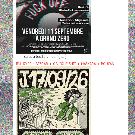
Zalut à tou.te.s ! Le [ ... ]
JEU 17/09 : BEZOAR + OBLIQUE SHIT + MASKARA + BOUCAN