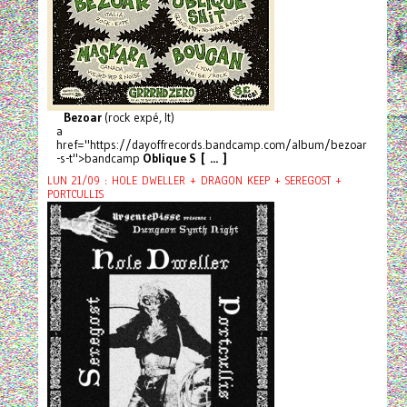
Bezoar
(rock expé, It)
a
href="https://dayoffrecords.bandcamp.com/album/bezoar
-s-t">bandcamp
Oblique S [ ... ]
LUN 21/09 : HOLE DWELLER + DRAGON KEEP + SEREGOST +
PORTCULLIS