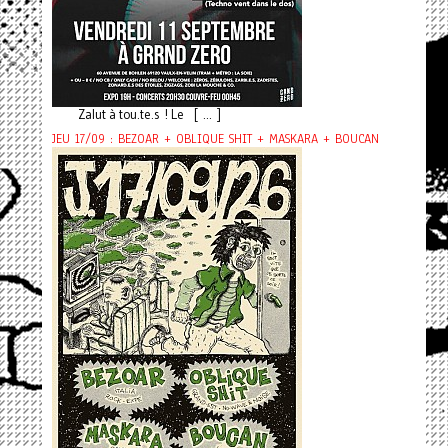
Zalut à tou.te.s ! Le [ ... ]
JEU 17/09 : BEZOAR + OBLIQUE SHIT + MASKARA + BOUCAN