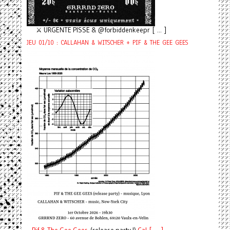
⚔️ URGENTE PISSE & @forbiddenkeepr [ ... ]
JEU 01/10 : CALLAHAN & WITSCHER + PIF & THE GEE GEES