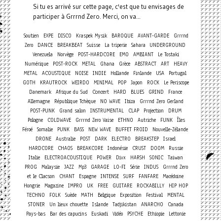
Si tu es arrivé sur cette page, c'est que tu envisages de
participer à Grrrnd Zero. Merci, on va...
Soutien
EXPE
DISCO
Kraspek Mysik
BAROQUE
AVANT-GARDE
Grrrnd
Zero
DANCE
BREAKBEAT
Suisse
La triperie
Sahara
UNDERGROUND
Venezuela
Norvège
POST-HARDCORE
EMO
AMBIANT
Le Tostaki
Numérique
POST-ROCK
METAL
Ghana
Grèce
ABSTRACT
ART
HEAVY
METAL
ACOUSTIQUE
NOISE
INDIE
Hollande
Finlande
USA
Portugal
GOTH
KRAUTROCK
WEIRDO
MINIMAL
POP
Japon
ROCK
Le Periscope
Concert
Danemark
Afrique du Sud
HARD
BLUES
GRIND
France
Allemagne
République Tchèque
NO WAVE
Ibiza
Grrrnd Zero Gerland
POST-PUNK
Grand salon
INSTRUMENTAL
CLAP
Projection
DRUM
Pologne
COLDWAVE
Grrrnd Zero Vaise
ETHNO
Autriche
FUNK
Îles
Féroé
Somalie
PUNK
BASS
NEW WAVE
BUFFET FROID
Nouvelle-Zélande
DRONE
Australie
POST
DARK
ELECTRO
BREAKSTEP
Israel
HARDCORE
CHAOS
BREAKCORE
Indonésie
CRUST
DOOM
Russie
Italie
ELECTROACOUSTIQUE
POWER
Divx
HARSH
SONIC
Taiwan
PROG
Malaysie
JAZZ
Mp3
GARAGE
LO-FI
Série
INDUS
Grrrnd Zero
et le Clacson
CHANT
Espagne
INTENSE
SURF
FANFARE
Macédoine
Hongrie
Magazine
IMPRO
UK
FREE
GUITARE
ROCKABILLY
HIP HOP
TECHNO
FOLK
Suède
MATH
Belgique
Exposition
Festival
MENTAL
STONER
Un lieux chouette
Islande
Tadjikistan
ANARCHO
Canada
Pays-bas
Bar des capucins
Euskadi
Vidéo
PSYCHE
Ethiopie
Lettonie