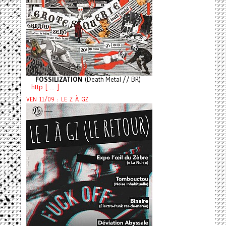
FOSSILIZATION
(Death Metal // BR)
http [ ... ]
VEN 11/09 : LE Z À GZ