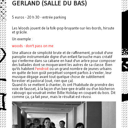
GERLAND (SALLE DU BAS)
5 euros - 20 h 30 - entrée parking
Les Woods jouent de la folk-pop-bruyante-sur-les-bords, hirsute
et grâcile.
Un exemple :
woods - don't pass on me
Une alliance de simplicité brute et de raffinement, produit d'une
panoplie instrumentale digne d'un enfant farouche mais créatif
qui s'enferme dans sa cabane en haut d'un arbre pour composer
des ballades dont se moqueraient les autres de sa classe. Bien
qu'
ils habitent
l'endroit
où un grand nombre de jeunes
urbains
en quête de bon goût perpétuel songent parfois à s'exiler, leur
musique dégage avant tout quelque chose de subtilement
forestier et pastoral (oué, rien que ça).
Quand ils se mettent à chanter, ils ont l'habitude de prendre des
voix de fausset, à la façon d'un bee-gee éraillé ou d'un bûcheron
rabougri qui voudrait imiter Billie Holiday en coupant du bois. Dit
comme ça, ça fait peur, mais le résultat est réussi.