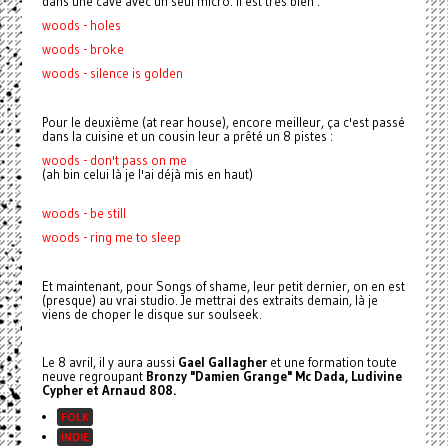
dans une cave avec un seul micro. Il est très bien :
woods - holes
woods - broke
woods - silence is golden
Pour le deuxième (at rear house), encore meilleur, ça c'est passé
dans la cuisine et un cousin leur a prêté un 8 pistes :
woods - don't pass on me
(ah bin celui là je l'ai déjà mis en haut)
woods - be still
woods - ring me to sleep
Et maintenant, pour Songs of shame, leur petit dernier, on en est
(presque) au vrai studio. Je mettrai des extraits demain, là je
viens de choper le disque sur soulseek.
Le 8 avril, il y aura aussi
Gael Gallagher
et une formation toute
neuve regroupant
Bronzy "Damien Grange" Mc Dada, Ludivine
Cypher et Arnaud 808.
FOLK
INDIE