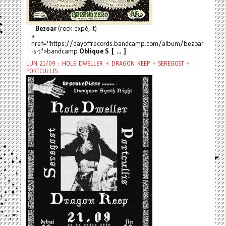
Bezoar
(rock expé, It)
a
href="https://dayoffrecords.bandcamp.com/album/bezoar
-s-t">bandcamp
Oblique S [ ... ]
LUN 21/09 : HOLE DWELLER + DRAGON KEEP + SEREGOST +
PORTCULLIS