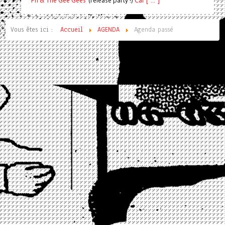
Pif
& The Gee Gees
(release party !)
C
a
l [ ... ]
Vous êtes ici :
Accueil
AGENDA
Agenda passé