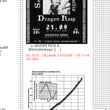
ie des
⚔️ URGENTE PISSE &
uditif
@forbiddenkeepr [ ... ]
is
s
JEU 01/10 : CALLAHAN & WITSCHER + PIF & THE
GEE GEES
 les