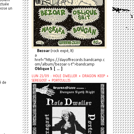
nctuée
pose un
Bezoar
(rock expé, It)
a
href="https://dayoffrecords.bandcamp.c
om/album/bezoar-s-t">bandcamp
Oblique S [ ... ]
LUN 21/09 : HOLE DWELLER + DRAGON KEEP +
SEREGOST + PORTCULLIS
é de