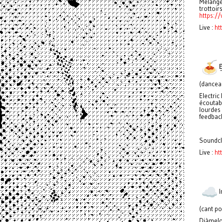
Mélange 
trottoi
https:/
Live :
ht
E͟͞l
(danceab
Electri
écoutab
lourdes 
feedback
Soundcl
Live :
ht
I
(cant po
Diàmelo