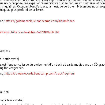
ue nous propose une expérience méditative guidée par une voix éthérée et po
s singulières. Occupant tout l'espace, la musique de Golem Mécanique nous pro
jusqu'au plus profond de la Terre.
mp :
https://golemecanique.bandcamp.com/album/sheol
//www.youtube.com/watch?v=5x89NOW6MRM
𝔬𝔦𝔰𝔰𝔬𝔫𝔰
l battle synth)
s est l’engeance issue du croisement d’un deck de carte magic avec un CD grav
ng for Vengeance.
mp :
https://crouxrecords.bandcamp.com/track/le-prieur
aurien
 magic black metal)