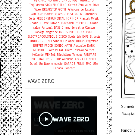
MINIMAL
NO WAVE
DANCE
POST
ANARCHO
Tadjikistan
STONER
GRIND
Grrrnd Zero Vaise
Divx
Vidéo
BREAKSTEP
GOTH
Pays-bas
Le Tostaki
GUITARE
HARSH
CLASSIC
POST-ROCK
Danemark
Série
FREE
INSTRUMENTAL
HIP HOP
Kraspek Mysik
Ghana
Russie
Taiwan
ROCKABILLY
ETHNO
Grand
salon
Portugal
BASS
Grrrnd Zero et le Clacson
Norvège
Magazine
INDUS
POST-PUNK
PROG
ELECTROACOUSTIQUE
DISCO
Suède
lab
EXPE
Ethiopie
UNDERGROUND
Sahara
Finlande
DOOM
Projection
BUFFET FROID
SONIC
MATH
Australie
DARK
WEIRDO
HEAVY METAL
Grèce
Festival
Soutien
Hollande
MENTAL
République Tchèque
FANFARE
POST-HARDCORE
POP
Autriche
AMBIANT
NOISE
Israel
Un lieux chouette
GARAGE
FUNK
EMO
USA
Concert
Canada
WAVE ZERO
Samedi
𝓓𝓪𝓷𝓼 𝓵𝓮 
Panotii C