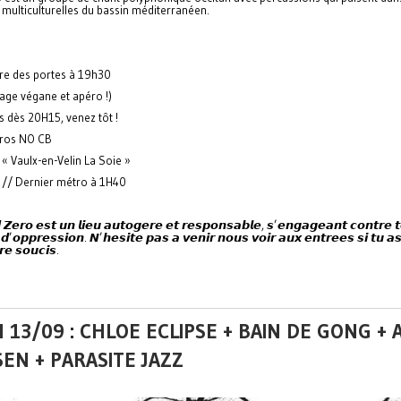
multiculturelles du bassin méditerranéen.
re des portes à 19h30
age végane et apéro !)
 dès 20H15, venez tôt !
uros NO CB
 « Vaulx-en-Velin La Soie »
H // Dernier métro à 1H40
 𝙕𝙚𝙧𝙤 𝙚𝙨𝙩 𝙪𝙣 𝙡𝙞𝙚𝙪 𝙖𝙪𝙩𝙤𝙜𝙚𝙧𝙚 𝙚𝙩 𝙧𝙚𝙨𝙥𝙤𝙣𝙨𝙖𝙗𝙡𝙚, 𝙨’𝙚𝙣𝙜𝙖𝙜𝙚𝙖𝙣𝙩 𝙘𝙤𝙣𝙩𝙧𝙚 
𝙙’𝙤𝙥𝙥𝙧𝙚𝙨𝙨𝙞𝙤𝙣. 𝙉’𝙝𝙚𝙨𝙞𝙩𝙚 𝙥𝙖𝙨 𝙖 𝙫𝙚𝙣𝙞𝙧 𝙣𝙤𝙪𝙨 𝙫𝙤𝙞𝙧 𝙖𝙪𝙭 𝙚𝙣𝙩𝙧𝙚𝙚𝙨 𝙨𝙞 𝙩𝙪 𝙖𝙨
𝙚 𝙨𝙤𝙪𝙘𝙞𝙨.
 13/09 : CHLOE ECLIPSE + BAIN DE GONG + 
EN + PARASITE JAZZ