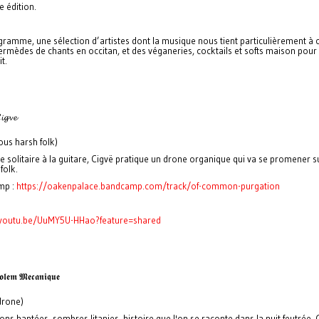
e édition.
ramme, une sélection d’artistes dont la musique nous tient particulièrement à 
termèdes de chants en occitan, et des véganeries, cocktails et softs maison pour
it.
𝓲𝓰𝓿𝓮
ous harsh folk)
te solitaire à la guitare, Cigvë pratique un drone organique qui va se promener s
 folk.
mp :
https://oakenpalace.bandcamp.com/track/of-common-purgation
/youtu.be/UuMY5U-HHao?feature=shared
𝖑𝖊𝖒 𝕸𝖊𝖈𝖆𝖓𝖎𝖖𝖚𝖊
 drone)
ons hantées, sombres litanies, histoire que l'on se raconte dans la nuit feutrée,