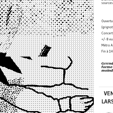
sources 
Ouvertu
(grignot
Concerts
+/- 8 e
Métro A
Fin à 1
𝙂𝙧𝙧𝙧𝙣
𝙛𝙤𝙧𝙢𝙚 
𝙢𝙤𝙞𝙣𝙙
VEN
LARS