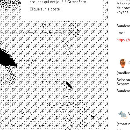
groupes qui ont joué à GrrrndZero.
Mécaniq
de note
Clique sur le poste !
voyage 
Bandca
Live :
https:
𝔖
(medieva
Soisson
Screami
Bandca
V
(street