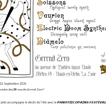
 14 Septembre 2024
𝓬𝓪𝓭𝓻𝓮 𝓭𝓮𝓼 𝟐𝟎 𝓪𝓷𝓼 𝓭𝓮 𝓖𝓻𝓻𝓻𝓷𝓭 𝓩𝓮𝓻𝓸 !
antii accompagne le déclin de l’été avec le 𝙋𝘼𝙉𝙊𝙏𝙄𝙄𝘾𝙊𝙋𝘼𝙄𝙉𝙎 𝙁𝙀𝙎𝙏𝙄𝙑𝘼