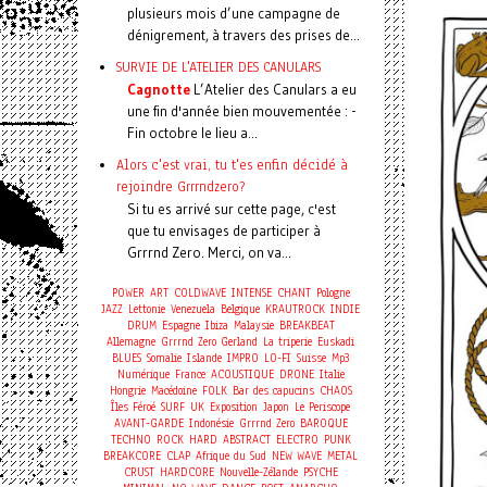
plusieurs mois d’une campagne de
dénigrement, à travers des prises de...
SURVIE DE L'ATELIER DES CANULARS
Cagnotte
L’Atelier des Canulars a eu
une fin d'année bien mouvementée : -
Fin octobre le lieu a...
Alors c'est vrai, tu t'es enfin décidé à
rejoindre Grrrndzero?
Si tu es arrivé sur cette page, c'est
que tu envisages de participer à
Grrrnd Zero. Merci, on va...
POWER
ART
COLDWAVE
INTENSE
CHANT
Pologne
JAZZ
Lettonie
Venezuela
Belgique
KRAUTROCK
INDIE
DRUM
Espagne
Ibiza
Malaysie
BREAKBEAT
Allemagne
Grrrnd Zero Gerland
La triperie
Euskadi
BLUES
Somalie
Islande
IMPRO
LO-FI
Suisse
Mp3
Numérique
France
ACOUSTIQUE
DRONE
Italie
Hongrie
Macédoine
FOLK
Bar des capucins
CHAOS
Îles Féroé
SURF
UK
Exposition
Japon
Le Periscope
AVANT-GARDE
Indonésie
Grrrnd Zero
BAROQUE
TECHNO
ROCK
HARD
ABSTRACT
ELECTRO
PUNK
BREAKCORE
CLAP
Afrique du Sud
NEW WAVE
METAL
CRUST
HARDCORE
Nouvelle-Zélande
PSYCHE