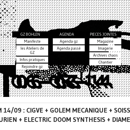
GZ BOHLEN
AGENDA
PIECES JOINTES
Manifeste
Agenda gz
Magazine
les Ateliers de
Agenda passé
Imagerie
GZ
Archives chaos
Infos pratiques
Chantier
Rejoindre gz
 14/09 : CIGVE + GOLEM MECANIQUE + SOIS
AURIEN + ELECTRIC DOOM SYNTHESIS + DIAM