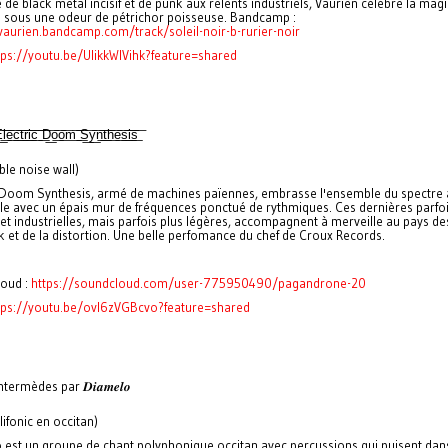
de black metal incisif et de punk aux relents industriels, Vaurien célèbre la mag
rs sous une odeur de pétrichor poisseuse. Bandcamp :
/vaurien.bandcamp.com/track/soleil-noir-b-rurier-noir
tps://youtu.be/UlikkWIVihk?feature=shared
͟͞e͟͞c͟͞t͟͞r͟͞i͟͞c͟͞ ͟͞D͟͞o͟͞o͟͞m͟͞ ͟͞S͟͞y͟͞n͟͞t͟͞h͟͞e͟͞s͟͞i͟͞s͟͞
le noise wall)
c Doom Synthesis, armé de machines païennes, embrasse l'ensemble du spectre a
le avec un épais mur de fréquences ponctué de rythmiques. Ces dernières parfo
et industrielles, mais parfois plus légères, accompagnent à merveille au pays de
 et de la distortion. Une belle perfomance du chef de Croux Records.
oud :
https://soundcloud.com/user-775950490/pagandrone-20
tps://youtu.be/ovI6zVGBcvo?feature=shared
ntermèdes par 𝑫𝒊𝒂𝒎𝒆𝒍𝒐
lifonic en occitan)
 est un groupe de chant polyphonique occitan avec percussions qui puisent dans