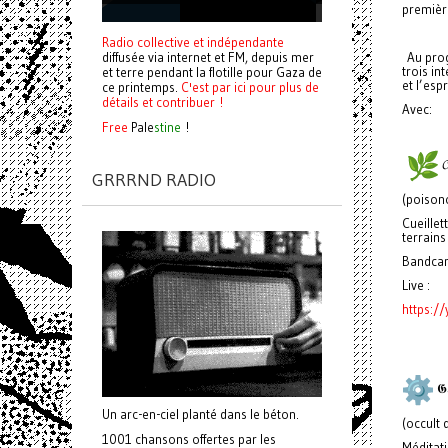
premièr
Radio collective et indépendante
diffusée via internet et FM, depuis mer
Au prog
trois in
et terre pendant la flotille pour Gaza de
et l’espr
ce printemps.
C'est par ici pour plus de
détails et contribuer !
Avec:
Free
Pale
stine
!
𝓒
GRRRND RADIO
(poison
Cueillet
terrains
Bandca
Live :
https:/
𝕲𝖔
Un arc-en-ciel planté dans le béton.
(occult
1001 chansons offertes par les
Méditati