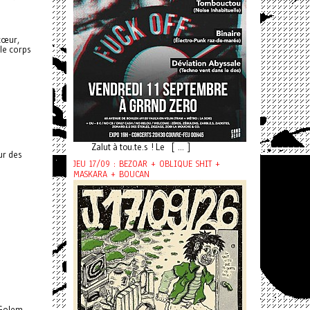
cœur,
 le corps
Zalut à tou.te.s ! Le [ ... ]
ur des
JEU 17/09 : BEZOAR + OBLIQUE SHIT +
MASKARA + BOUCAN
 Golem