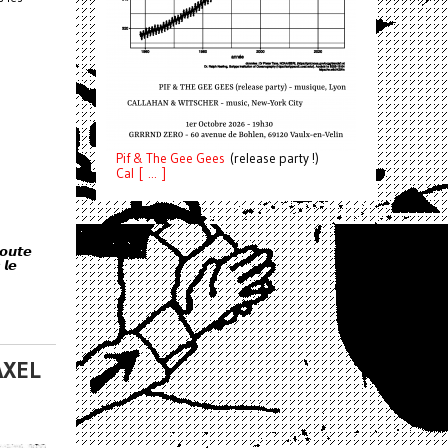
Pif
& The Gee Gees
(release party !)
C
a
l [ ... ]
𝙤𝙪𝙩𝙚
 𝙡𝙚
AXEL