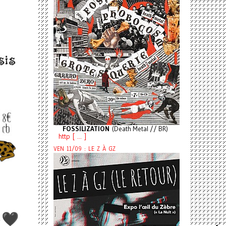
FOSSILIZATION
(Death Metal // BR)
http [ ... ]
VEN 11/09 : LE Z À GZ
