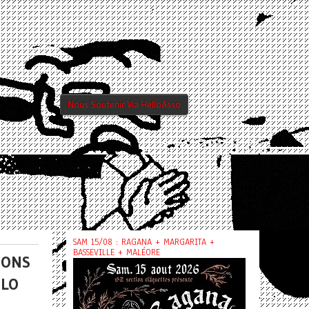
Nous Soutenir Via HelloAsso
SAM 15/08 : RAGANA + MARGARITA +
BASSEVILLE + MALÉORE
SONS
ELO