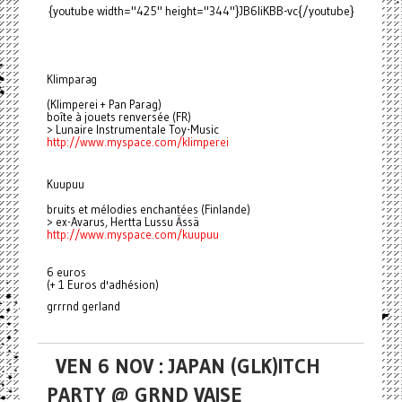
{youtube width="425" height="344"}JB6liKBB-vc{/youtube}
Klimparag
(Klimperei + Pan Parag)
boîte à jouets renversée (FR)
> Lunaire Instrumentale Toy-Music
http://www.myspace.com/
klimperei
Kuupuu
bruits et mélodies enchantées (Finlande)
> ex-Avarus, Hertta Lussu Ässä
http://www.myspace.com/kuupuu
6 euros
(+ 1 Euros d'adhésion)
grrrnd gerland
VEN 6 NOV : JAPAN (GLK)ITCH
PARTY @ GRND VAISE