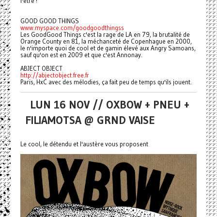
l'être !
GOOD GOOD THINGS
www.myspace.com/goodgoodthingss
Les GoodGood Things c'est la rage de LA en 79, la brutalité de
Orange County en 81, la méchanceté de Copenhague en 2000,
le n'importe quoi de cool et de gamin élevé aux Angry Samoans,
sauf qu'on est en 2009 et que c'est Annonay.
ABJECT OBJECT
http://abjectobject.free.fr
Paris, HxC avec des mélodies, ça fait peu de temps qu'ils jouent.
LUN 16 NOV // OXBOW + PNEU +
FILIAMOTSA @ GRND VAISE
Le cool, le détendu et l'austère vous proposent