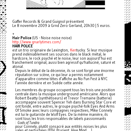
Gaffer Records & Grand Guignol présentent
Le 8 novembre 2009 à Grnd Zero Gerland, 20h30 | 5 euros.
+
Hair Police
(US - Noise noise noise)
http://www.gnarlytimes.com/
HAIR POLICE
est un trio originaire de Lexington,
Ken
tucky. Si leur musique
prend indéniablement ses sources dans le black métal, le
hardcore, le rock psyché et le noise, leur son aujourd’hui est
franchement original, aussi bien agressif qu'halluciné, saturé et
atonal.
Depuis le début de la décennie, ils se sont forgé une énorme
réputation sur scène, ce qui leur a permis notamment
d’apparaître
comme têtes d’affiche au No Fun Fest à NYC
l’année dernière et en Suède cette année.
Les membres du groupe occupent tous les trois une position
centrale dans la musique underground américaine. Alors que
Robert Beatty (synthétiseurs) et Trevor Tremaine (batterie)
accompagne souvent Spencer Yeh dans Burning Star Core et
ont fondé, entre autres, le groupe psyché-folk Eyes And Arms
Of Smoke avec leurs compagnes respectives, Mike Connely
est lui le guitariste de Wolf Eyes. De la même manière, ils
sont tous les trois responsables de labels passionnants
:
Gods of Tundra
pour Connely, plutôt consacré aux entités noises les plus
sales et perturbées (FFH, Prurient, Hive Mind, …),