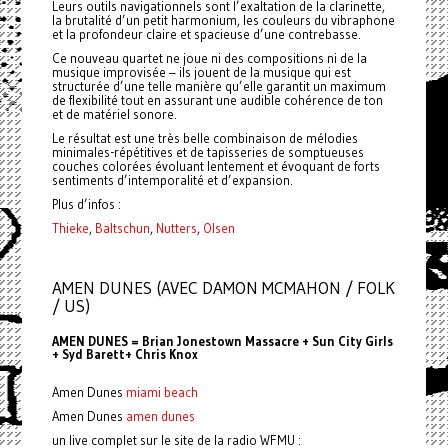
Leurs outils navigationnels sont l’exaltation de la clarinette,
la brutalité d’un petit harmonium, les couleurs du vibraphone
et la profondeur claire et spacieuse d’une contrebasse.
Ce nouveau quartet ne joue ni des compositions ni de la
musique improvisée – ils jouent de la musique qui est
structurée d’une telle manière qu’elle garantit un maximum
de flexibilité tout en assurant une audible cohérence de ton
et de matériel sonore.
Le résultat est une très belle combinaison de mélodies
minimales-répétitives et de tapisseries de somptueuses
couches colorées évoluant lentement et évoquant de forts
sentiments d’intemporalité et d’expansion.
Plus d’infos :
Thieke
,
Baltschun
,
Nutters
,
Olsen
AMEN DUNES (AVEC DAMON MCMAHON / FOLK
/ US)
AMEN DUNES = Brian Jonestown Massacre + Sun City Girls
+ Syd Barett+ Chris Knox
Amen Dunes
miami beach
Amen Dunes
amen dunes
un live complet sur le site de la radio WFMU :