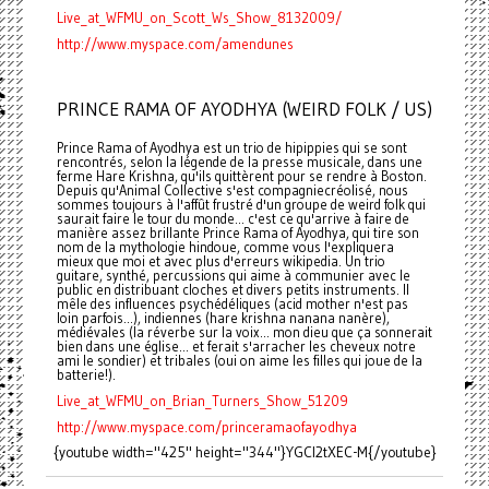
Live_at_WFMU_on_Scott_Ws_Show_8132009/
http://www.myspace.com/amendunes
PRINCE RAMA OF AYODHYA (WEIRD FOLK / US)
Prince Rama of Ayodhya est un trio de hipippies qui se sont
rencontrés, selon la légende de la presse musicale, dans une
ferme Hare Krishna, qu'ils quittèrent pour se rendre à Boston.
Depuis qu'Animal Collective s'est compagniecréolisé, nous
sommes toujours à l'affût frustré d'un groupe de weird folk qui
saurait faire le tour du monde... c'est ce qu'arrive à faire de
manière assez brillante Prince Rama of Ayodhya, qui tire son
nom de la mythologie hindoue, comme vous l'expliquera
mieux que moi et avec plus d'erreurs wikipedia. Un trio
guitare, synthé, percussions qui aime à communier avec le
public en distribuant cloches et divers petits instruments. Il
mêle des influences psychédéliques (acid mother n'est pas
loin parfois...), indiennes (hare krishna nanana nanère),
médiévales (la réverbe sur la voix... mon dieu que ça sonnerait
bien dans une église... et ferait s'arracher les cheveux notre
ami le sondier) et tribales (oui on aime les filles qui joue de la
batterie!).
Live_at_WFMU_on_Brian_Turners_Show_51209
http://www.myspace.com/princeramaofayodhya
{youtube width="425" height="344"}YGCl2tXEC-M{/youtube}