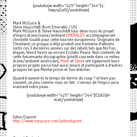
{youtubejw width="425" height="344"}z-
UwjusjGa0{/youtubejw}
Mark McGuire &
Steve Hauschildt (from Emeralds / US)
Mark McGuire & Steve Hauschildt tous deux issus du projet
d'impro drone/noise/ambient
EMERALDS
accompagneront
christelle Gualdi pour cette tournée européenne. Originaire de
Cleveland, ce groupe a déjà produit une trentaine d'albums
sortis ces 3 dernières années sur des labels tels que No Fun,
Wagon, Weird forest ou encore Ecstatic Peace. Non contents de
cette foisonnante discographie (plutôt courante dans ce milieu
drone/ambient américain),
Mark
et
Steve
ont également leurs
propres projets perso tout aussi vivace et participent à d'autres
groupes tel que Mental prism et Sun Watcher.
Quand trouvent-ils le temps de dormir du coup ? et bien pas
souvent, un peu comme nous en fait.. L'amour de l'impro aura
vraiment notre peau...
{youtubejw width="425" height="344"}E2jlGQH-
vLw{/youtubejw}
Julien Dupont
http://www.myspace.com/juliendupont