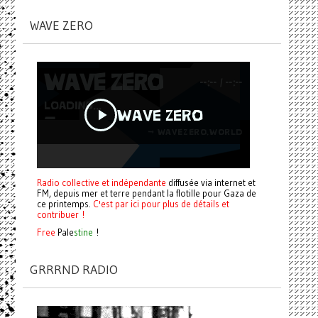
WAVE ZERO
Radio collective et indépendante
diffusée via internet et
FM, depuis mer et terre pendant la flotille pour Gaza de
ce printemps.
C'est par ici pour plus de détails et
contribuer !
Free
Pale
stine
!
GRRRND RADIO