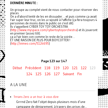
DERNIÈRE MINUTE :
Un groupe au complet vient de nous contacter pour réserver des
places.
On a d'abord tenté de les en dissuader… et puis comme ça avait
l'air super leur truc, on les a rajouté à l'affiche (ça fera toujours 4
personnes de moins dans le public on s'est dit).
Ils s'appellent CYBER TOY TOY ORCHESTRA
(
http://www.myspace.com/
cybertoytoyorchestra
) et ils joueront
en premier (assez tôt).
ça a l'air bien con comme le reste de la soirée…
ET UNE RAISON DE PLUS POUR BOYCOTTER !
(
http://vimeo.com/5124695
)
Page 123 sur 147
Début
Précédent
118
119
120
121
122
123
124
125
126
127
Suivant
Fin
A LA UNE
Trrrans Zero a un truc à vous dire
Grrrnd Zero fait l’objet depuis plusieurs mois d’une
campagne de dénigrement, à travers des prises de...