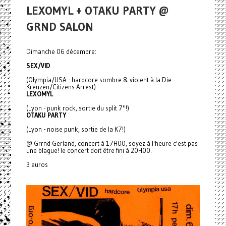
LEXOMYL + OTAKU PARTY @
GRND SALON
Dimanche 06 décembre:
SEX/VID
(Olympia/USA - hardcore sombre & violent à la Die
Kreuzen/Citizens Arrest)
LEXOMYL
(Lyon - punk rock, sortie du split 7"!)
OTAKU PARTY
(Lyon - noise punk, sortie de la K7!)
@ Grrnd Gerland, concert à 17H00, soyez à l'heure c'est pas
une blague! le concert doit être fini à 20H00.
3 euros