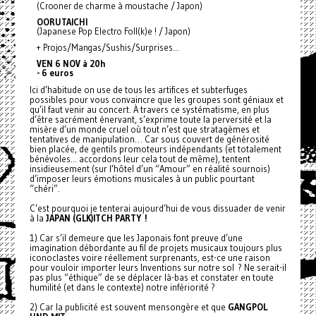
(Crooner de charme à moustache / Japon)
OORUTAICHI
(Japanese Pop Electro Foll(k)e ! / Japon)
+ Projos/Mangas/Sushis/
Surprises…
VEN 6 NOV à 20h
- 6 euros
Ici d’habitude on use de tous les artifices et subterfuges
possibles pour vous convaincre que les groupes sont géniaux et
qu’il faut venir au concert. À travers ce
systématisme, en plus
d’être sacrément énervant, s’exprime toute la perversité et la
misère d’un monde cruel où tout n’est que stratagèmes et
tentatives de manipulation… Car sous couvert de générosité
bien placée, de gentils promoteurs indépendants (et totalement
bénévoles... accordons leur cela tout de même), tentent
insidieusement (sur l’hôtel d’un “Amour” en réalité sournois)
d’imposer leurs émotions musicales à un public pourtant
“chéri”.
C’est pourquoi je tenterai aujourd’hui de vous dissuader de venir
à la
JAPAN (GLK)ITCH PARTY !
1) Car s’il demeure que les Japonais font preuve d’une
imagination débordante au fil de projets musicaux toujours plus
iconoclastes voire réellement surprenants, est-ce une raison
pour vouloir importer leurs Inventions sur notre sol ? Ne serait-il
pas plus “éthique” de se déplacer là-bas et constater en toute
humilité (et dans le contexte) notre infériorité ?
2) Car la publicité est souvent mensongère et que
GANGPOL