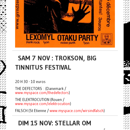
SAM 7 NOV : TROKSON, BIG
TINNITUS FESTIVAL
20 H 30 - 10 euros
THE DEFECTORS : (Danemark /
www.myspace.com/thedefectors
)
THE ELEKTROCUTION (Rouen /
www.myspace.com/elektrocution
)
FALSCH (St Etienne /
www.myspace.com/wirsindfalsch
)
DIM 15 NOV: STELLAR OM