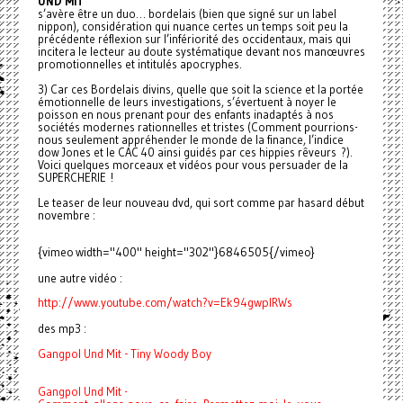
UND MIT
s’avère être un duo… bordelais (bien que signé sur un label
nippon), considération qui nuance certes un temps soit peu la
précédente réflexion sur l’infériorité des occidentaux, mais qui
incitera le lecteur au doute systématique devant nos manœuvres
promotionnelles et intitulés apocryphes.
3) Car ces Bordelais divins, quelle que soit la science et la portée
émotionnelle de leurs investigations, s’évertuent à noyer le
poisson en nous prenant pour des enfants inadaptés à nos
sociétés modernes rationnelles et tristes (Comment pourrions-
nous seulement appréhender le monde de la finance, l’indice
dow Jones et le CAC 40 ainsi guidés par ces hippies rêveurs ?).
Voici quelques morceaux et vidéos pour vous persuader de la
SUPERCHERIE !
Le teaser de leur nouveau dvd, qui sort comme par hasard début
novembre :
{vimeo width="400" height="302"}6846505{/vimeo}
une autre vidéo :
http://www.youtube.com/watch?
v=Ek94gwpIRWs
des mp3 :
Gangpol Und Mit - Tiny Woody Boy
Gangpol Und Mit -