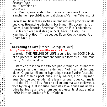
Rampart Tapes
pour Tremaine et
Mountaain
pour Beatty, tous les deux tournés vers une scène locale
franchement psychédélique (Caboladies, Warmer Milks, etc …).
Enfin ils multiplient les sorties, autant sur leurs propres labels
que chez Hospital Productions, Harbinger, Ultraeczema, Fag
Tapes, Load Records, American Tapes, No Fun Productions,
… et les projets parallèles (Fail Sick, Gate To Gate, The
Haunting, Sick Hour, Three Legged Race, Coptic Nausea, Ara,
Death Unit…).
+
The Feeling of Love
(France - Garage of Love)
http://www.myspace.com/
thefeelingoflove
Le projet
THE FEELING OF LOVE
a vu le jour en 2005 à Metz
et se présente indifféremment sous les formes du one man
band, d’un duo ou d’un trio.
Guitare et grosse caisse affolées par le tempo et les hanches
tournoyantes d’un fantasme de rock’n’roll trash et de jump
blues. Orgue famélique et hypnotique écrasé voire "scotché"
sous des assauts post punk. Pussy Galore, Doo Rag mais
aussi Suicide cognent derrière leur musique, jouée comme le
rock doit l’être : à l’os.
Rock n’roll au son malsain et fiévreux,
voix hystérique et vicieuse pour des love songs maladives,
odes hantées aux rêves humides adolescents et aux années
1990. Michael Jordan v/s Kurt Cobain.
+