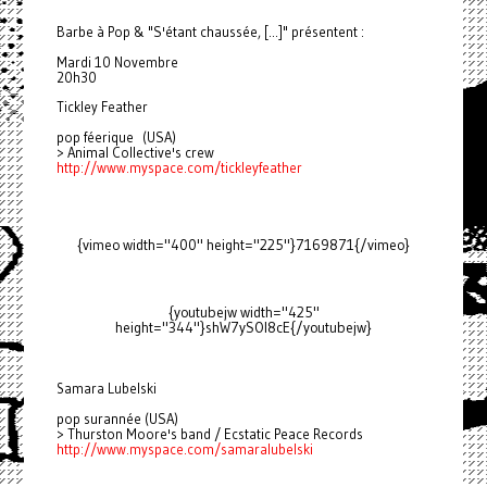
Barbe à Pop & "S'étant chaussée, [...]" présentent :
Mardi 10 Novembre
20h30
Tickley Feather
pop féerique (USA)
> Animal Collective's crew
http://www.myspace.com/
tickleyfeather
{vimeo width="400" height="225"}7169871{/vimeo}
{youtubejw width="425"
height="344"}shW7ySOl8cE{/youtubejw}
Samara Lubelski
pop surannée (USA)
> Thurston Moore's band / Ecstatic Peace Records
http://www.myspace.com/
samaralubelski