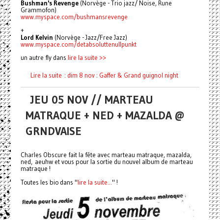
Bushman's Revenge
(Norvège - Trio jazz/ Noise, Rune
Grammofon)
www.myspace.com/
bushmansrevenge
+
Lord Kelvin
(Norvège - Jazz/Free Jazz)
www.myspace.com/
detabsoluttenullpunkt
un autre fly dans
lire la suite >>
Lire la suite : dim 8 nov : Gaffer & Grand guignol night
JEU 05 NOV // MARTEAU
MATRAQUE + NED + MAZALDA @
GRNDVAISE
Charles Obscure fait la fête avec marteau matraque, mazalda,
ned, aeuhw et vous pour la sortie du nouvel album de marteau
matraque !
Toutes les bio dans "
lire la suite...
" !