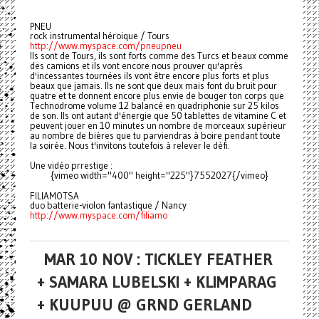
PNEU
rock instrumental héroique / Tours
http://www.myspace.com/pneupneu
Ils sont de Tours, ils sont forts comme des Turcs et beaux comme
des camions et ils vont encore nous prouver qu'après
d'incessantes tournées ils vont être encore plus forts et plus
beaux que jamais. Ils ne sont que deux mais font du bruit pour
quatre et te donnent encore plus envie de bouger ton corps que
Technodrome volume 12 balancé en quadriphonie sur 25 kilos
de son. Ils ont autant d'énergie que 50 tablettes de vitamine C et
peuvent jouer en 10 minutes un nombre de morceaux supérieur
au nombre de bières que tu parviendras à boire pendant toute
la soirée. Nous t'invitons toutefois à relever le défi.
Une vidéo prrestige :
{vimeo width="400" height="225"}7552027{/vimeo}
FILIAMOTSA
duo batterie-violon fantastique / Nancy
http://www.myspace.com/filiamo
MAR 10 NOV : TICKLEY FEATHER
+ SAMARA LUBELSKI + KLIMPARAG
+ KUUPUU @ GRND GERLAND