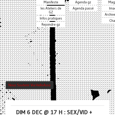
Manifeste
Agenda gz
Mag
les Ateliers de
Agenda passé
Ima
GZ
Archiv
Infos pratiques
Cha
Rejoindre gz
Nous Soutenir Via HelloAsso
DIM 6 DEC @ 17 H : SEX/VID +