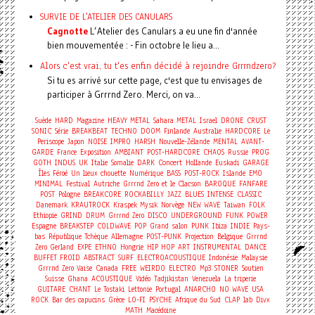
SURVIE DE L'ATELIER DES CANULARS
Cagnotte
L’Atelier des Canulars a eu une fin d'année
bien mouvementée : - Fin octobre le lieu a...
Alors c'est vrai, tu t'es enfin décidé à rejoindre Grrrndzero?
Si tu es arrivé sur cette page, c'est que tu envisages de
participer à Grrrnd Zero. Merci, on va...
Suède
HARD
Magazine
HEAVY METAL
Sahara
METAL
Israel
DRONE
CRUST
SONIC
Série
BREAKBEAT
TECHNO
DOOM
Finlande
Australie
HARDCORE
Le
Periscope
Japon
NOISE
IMPRO
HARSH
Nouvelle-Zélande
MENTAL
AVANT-
GARDE
France
Exposition
AMBIANT
POST-HARDCORE
CHAOS
Russie
PROG
Concert
GOTH
INDUS
UK
Italie
Somalie
DARK
Hollande
Euskadi
GARAGE
Îles Féroé
Un lieux chouette
Numérique
BASS
POST-ROCK
Islande
EMO
MINIMAL
Festival
Autriche
Grrrnd Zero et le Clacson
BAROQUE
FANFARE
POST
Pologne
BREAKCORE
ROCKABILLY
JAZZ
BLUES
INTENSE
CLASSIC
Danemark
KRAUTROCK
Kraspek Mysik
Norvège
NEW WAVE
Taiwan
FOLK
Ethiopie
GRIND
DRUM
Grrrnd Zero
DISCO
UNDERGROUND
FUNK
POWER
Espagne
BREAKSTEP
COLDWAVE
POP
Grand salon
PUNK
Ibiza
INDIE
Pays-
bas
République Tchèque
Allemagne
POST-PUNK
Projection
Belgique
Grrrnd
Zero Gerland
EXPE
ETHNO
Hongrie
HIP HOP
ART
INSTRUMENTAL
DANCE
BUFFET FROID
ABSTRACT
SURF
ELECTROACOUSTIQUE
Indonésie
Malaysie
Grrrnd Zero Vaise
Canada
FREE
WEIRDO
ELECTRO
Mp3
STONER
Soutien
Suisse
Ghana
ACOUSTIQUE
Vidéo
Tadjikistan
Venezuela
La triperie
GUITARE
CHANT
Le Tostaki
Lettonie
Portugal
ANARCHO
NO WAVE
USA
ROCK
Bar des capucins
Grèce
LO-FI
PSYCHE
Afrique du Sud
CLAP
lab
Divx
MATH
Macédoine