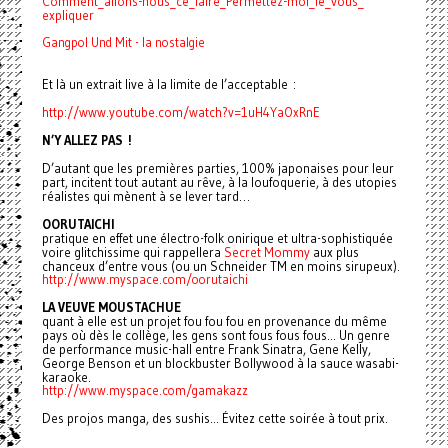
Comment_allons-nous_ce_faire_
Permettez-moi_le_vous_
expliquer
Gangpol Und Mit - la nostalgie
Et là un extrait live à la limite de l’acceptable :
http://www.youtube.com/watch?
v=1uH4YaOxRnE
N’Y ALLEZ PAS !
D’autant que les premières parties, 100% japonaises pour leur
part, incitent tout autant au rêve, à la loufoquerie, à des utopies
réalistes qui mènent à se lever tard…
OORUTAICHI
pratique en effet une électro-folk onirique et ultra-sophistiquée
voire glitchissime qui rappellera
Secret Mommy
aux plus
chanceux d’entre vous (ou un Schneider TM en moins sirupeux).
http://www.myspace.com/
oorutaichi
LA VEUVE MOUSTACHUE
quant à elle est un projet fou fou fou en provenance du même
pays où dès le collège, les gens sont fous fous fous... Un genre
de performance music-hall entre Frank Sinatra, Gene Kelly,
George Benson et un blockbuster Bollywood à la sauce wasabi-
karaoke.
http://www.myspace.com/
gamakazz
Des projos manga, des sushis... Évitez cette soirée à tout prix.