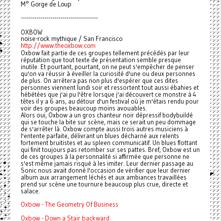
M° Gorge de Loup
---------------------------------------
OXBOW
noise-rock mythique / San Francisco
http://www.theoxbow.com
Oxbow fait partie de ces groupes tellement précédés par leur
réputation que tout texte de présentation semble presque
inutile. Et pourtant, pourtant, on ne peut s'empêcher de penser
qu'on va réussir à éveiller la curiosité d'une ou deux personnes
de plus. On arrêtera pas non plus d'espérer que ces dites
personnes viennent lundi soir et ressortent tout aussi ébahies et
hébétées que j'ai pu l'être lorsque j'ai découvert ce monstre à 4
têtes il y a 6 ans, au détour d'un festival où je m'étais rendu pour
voir des groupes beaucoup moins avouables.
Alors oui, Oxbow a un gros chanteur noir dépressif bodybuildé
qui se touche la bite sur scène, mais ce serait un peu dommage
de s'arrêter là. Oxbow compte aussi trois autres musiciens à
l'entente parfaite, délivrant un blues décharné aux relents
fortement bruitistes et au spleen communicatif. Un blues flottant
qui finit toujours pas retomber sur ses pattes. Bref, Oxbow est un
de ces groupes à la personnalité si affirmée que personne ne
s'est même jamais risqué à les imiter. Leur dernier passage au
Sonic nous avait donné l'occasion de vérifier que leur dernier
album aux arrangement léchés et aux ambiances travaillées
prend sur scène une tournure beaucoup plus crue, directe et
salace.
Oxbow - The Geometry Of Business
Oxbow - Down a Stair backward