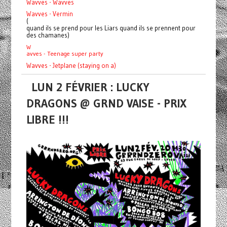
Wavves - Wavves
Wavves - Vermin
(
quand ils se prend pour les Liars quand ils se prennent pour
des chamanes)
W
avves - Teenage super party
Wavves - Jetplane (staying on a)
LUN 2 FÉVRIER : LUCKY
DRAGONS @ GRND VAISE - PRIX
LIBRE !!!