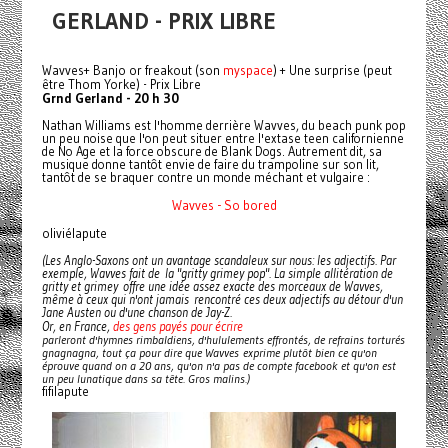
GERLAND - PRIX LIBRE
Wavves+ Banjo or freakout (son
myspace
) + Une surprise (peut
être Thom Yorke) - Prix Libre
Grnd Gerland - 20 h 30
Nathan Williams est l'homme derrière Wavves, du beach punk pop
un peu noise que l'on peut situer entre l'extase teen californienne
de No Age et la force obscure de Blank Dogs. Autrement dit, sa
musique donne tantôt envie de faire du trampoline sur son lit,
tantôt de se braquer contre un monde méchant et vulgaire :
Wavves - So bored
oliviélapute
(Les Anglo-Saxons ont un avantage scandaleux sur nous: les adjectifs. Par
exemple, Wavves fait de la "gritty grimey pop". La simple allitération de
gritty et grimey offre une idée assez exacte des morceaux de Wavves,
même à ceux qui n'ont jamais rencontré ces deux adjectifs au détour d'un
Jane Austen ou d'une chanson de Jay-Z.
des gens payés pour écrire
Or, en France,
parleront d'hymnes rimbaldiens, d'hululements effrontés, de refrains torturés
gnagnagna, tout ça pour dire que Wavves exprime plutôt bien ce qu'on
éprouve quand on a 20 ans, qu'on n'a pas de compte facebook et qu'on est
un peu lunatique dans sa tête. Gros malins.)
fifilapute