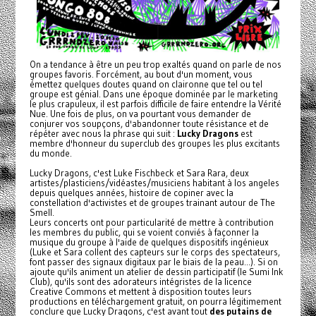
On a tendance à être un peu trop exaltés quand on parle de nos
groupes favoris. Forcément, au bout d'un moment, vous
émettez quelques doutes quand on claironne que tel ou tel
groupe est génial. Dans une époque dominée par le marketing
le plus crapuleux, il est parfois difficile de faire entendre la Vérité
Nue. Une fois de plus, on va pourtant vous demander de
conjurer vos soupçons, d'abandonner toute résistance et de
répéter avec nous la phrase qui suit :
Lucky Dragons
est
membre d'honneur du superclub des groupes les plus excitants
du monde.
Lucky Dragons, c'est Luke Fischbeck et Sara Rara, deux
artistes/plasticiens/
vidéastes/musiciens habitant à los angeles
depuis quelques années, histoire de copiner avec la
constellation d'activistes et de groupes trainant autour de The
Smell.
Leurs concerts ont pour particularité de mettre à contribution
les membres du public, qui se voient conviés à façonner la
musique du groupe à l'aide de quelques dispositifs ingénieux
(Luke et Sara collent des capteurs sur le corps des spectateurs,
font passer des signaux digitaux par le biais de la peau...). Si on
ajoute qu'ils animent un atelier de dessin participatif (le Sumi Ink
Club), qu'ils sont des adorateurs intégristes de la licence
Creative Commons et mettent à disposition toutes leurs
productions en téléchargement gratuit, on pourra légitimement
conclure que Lucky Dragons, c'est avant tout
des putains de