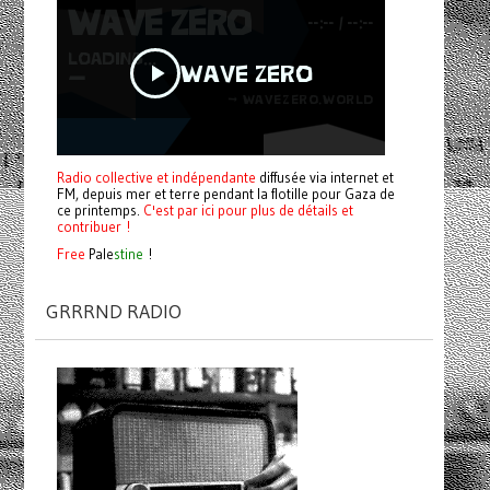
Radio collective et indépendante
diffusée via internet et
FM, depuis mer et terre pendant la flotille pour Gaza de
ce printemps.
C'est par ici pour plus de détails et
contribuer !
Free
Pale
stine
!
GRRRND RADIO