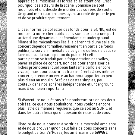
appréciable, mobiliser les forces et les attentions. C'est
pourquoi des acteurs de la scène lyonnaise se sont
mobilisés et ont décidé de monter ces soirées de soutien.
Un grand merci aux groupes ayant accepté de jouer le jeu
et de se produire gratuitement.
L'idée, hormis de collecter des fonds pour le SONIC, est de
montrer à notre cher public qu'ils sont eux aussi une part
active d'une dynamique indépendante et underground.
Même si les mécanismes liés à la pérennité d'une salle de
concert dépendent malheureusement en partie de fonds
publics, la survie immédiate de ce genre de lieu ne peut se
faire que sur la participation du public. Et cette
participation se traduit par la fréquentation des salles,
payer sa place de concert, non pas pour engraisser de
riches promoteurs (quel beau fantasme parfois encore
vivace) mais pour couvrir les frais inhérents à ces mêmes
concerts, prendre un verre au bar pour apporter un peu
plus d'eau au moulin. Bref, des gestes simples, peu
coûteux dans nos sphères indépendante et underground
mais ô combien importants.
Si d'aventure nous étions très nombreux lors de ces deux
soirées, ce que nous souhaitons, nous voulons encore
plus l'être de manière régulière, que ce soit au SONIC et
dans les autres lieux qui ont besoin de nous et de vous.
Histoire de nous pousser à sortir de la morosité ambiante
et de nous prouver qu'on peut faire de bons concerts sans
le budget de Guns'n'Roses, les américains de
SAVAGE