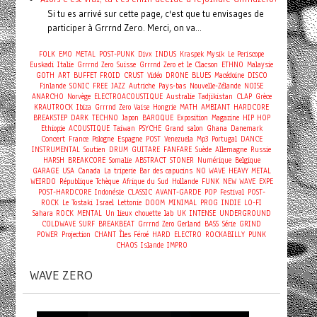
Si tu es arrivé sur cette page, c'est que tu envisages de
participer à Grrrnd Zero. Merci, on va...
FOLK
EMO
METAL
POST-PUNK
Divx
INDUS
Kraspek Mysik
Le Periscope
Euskadi
Italie
Grrrnd Zero
Suisse
Grrrnd Zero et le Clacson
ETHNO
Malaysie
GOTH
ART
BUFFET FROID
CRUST
Vidéo
DRONE
BLUES
Macédoine
DISCO
Finlande
SONIC
FREE
JAZZ
Autriche
Pays-bas
Nouvelle-Zélande
NOISE
ANARCHO
Norvège
ELECTROACOUSTIQUE
Australie
Tadjikistan
CLAP
Grèce
KRAUTROCK
Ibiza
Grrrnd Zero Vaise
Hongrie
MATH
AMBIANT
HARDCORE
BREAKSTEP
DARK
TECHNO
Japon
BAROQUE
Exposition
Magazine
HIP HOP
Ethiopie
ACOUSTIQUE
Taiwan
PSYCHE
Grand salon
Ghana
Danemark
Concert
France
Pologne
Espagne
POST
Venezuela
Mp3
Portugal
DANCE
INSTRUMENTAL
Soutien
DRUM
GUITARE
FANFARE
Suède
Allemagne
Russie
HARSH
BREAKCORE
Somalie
ABSTRACT
STONER
Numérique
Belgique
GARAGE
USA
Canada
La triperie
Bar des capucins
NO WAVE
HEAVY METAL
WEIRDO
République Tchèque
Afrique du Sud
Hollande
FUNK
NEW WAVE
EXPE
POST-HARDCORE
Indonésie
CLASSIC
AVANT-GARDE
POP
Festival
POST-
ROCK
Le Tostaki
Israel
Lettonie
DOOM
MINIMAL
PROG
INDIE
LO-FI
Sahara
ROCK
MENTAL
Un lieux chouette
lab
UK
INTENSE
UNDERGROUND
COLDWAVE
SURF
BREAKBEAT
Grrrnd Zero Gerland
BASS
Série
GRIND
POWER
Projection
CHANT
Îles Féroé
HARD
ELECTRO
ROCKABILLY
PUNK
CHAOS
Islande
IMPRO
WAVE ZERO