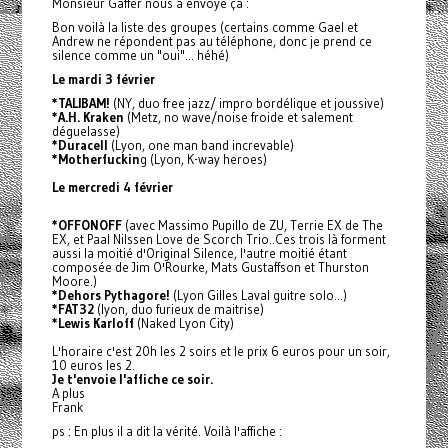
Monsieur Gaffer nous a envoyé ça :
Bon voilà la liste des groupes (certains comme Gael et
Andrew ne répondent pas au téléphone, donc je prend ce
silence comme un "oui"... héhé)
Le mardi 3 février
*TALIBAM!
(NY, duo free jazz/ impro bordélique et joussive)
*A.H. Kraken
(Metz, no wave/noise froide et salement
déguelasse)
*Duracell
(Lyon, one man band increvable)
*Motherfuckin
g (Lyon, K-way heroes)
Le mercredi 4 février
*OFFONOFF
(avec Massimo Pupillo de ZU, Terrie EX de The
EX, et Paal Nilssen Love de Scorch Trio..Ces trois là forment
aussi la moitié d'Original Silence, l'autre moitié étant
composée de Jim O'Rourke, Mats Gustaffson et Thurston
Moore.)
*Dehors Pythagore!
(Lyon Gilles Laval guitre solo...)
*FAT32
(lyon, duo furieux de maitrise)
*Lewis Karloff
(Naked Lyon City)
L'horaire c'est 20h les 2 soirs et le prix 6 euros pour un soir,
10 euros les 2.
Je t'envoie l'affiche ce soir.
A plus
Frank
ps : En plus il a dit la vérité. Voilà l'affiche :