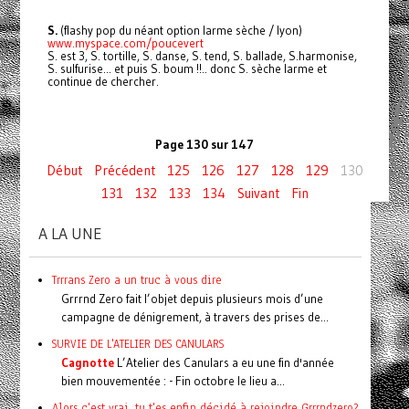
S.
(flashy pop du néant option larme sèche / lyon)
www.myspace.com/poucevert
S. est 3, S. tortille, S. danse, S. tend, S. ballade, S.harmonise,
S. sulfurise... et puis S. boum !!.. donc S. sèche larme et
continue de chercher.
Page 130 sur 147
Début
Précédent
125
126
127
128
129
130
131
132
133
134
Suivant
Fin
A LA UNE
Trrrans Zero a un truc à vous dire
Grrrnd Zero fait l’objet depuis plusieurs mois d’une
campagne de dénigrement, à travers des prises de...
SURVIE DE L'ATELIER DES CANULARS
Cagnotte
L’Atelier des Canulars a eu une fin d'année
bien mouvementée : - Fin octobre le lieu a...
Alors c'est vrai, tu t'es enfin décidé à rejoindre Grrrndzero?