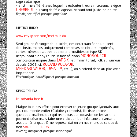
rage satanique
- le rythme effréné avec lequel ils éxécutent leurs morceaux relègue
CHEVREUIL
au rang de frêle agneau venant tout juste de naitre.
Rapide, sportif et presque populaire.
METROLIBIDO
www.myspace.com/metrolibido
Seul groupe étranger de la soirée, ces deux nancéens utilisent
des instruments uniquement composés de circuits imprimés,
cartes mères et autres supports amovibles de type SD.
MONOSOURCIL
Regroupant Saphy (hurleur habité dans
,
LAFIDKI
compositeur inspiré dans
) et Imran (bruit, folk et humour
ROLAND VOLAPÜK
depuis 2003, cf.
,
JANEDARCVADOR
UPFALL?!
,
, etc...), on s'attend donc au pire avec
impatience.
Electronique, bordélique et presque dansant.
KEIKO TSUDA
keikotsuda.free.fr
Malgré tous nos efforts pour exposer ce jeune groupe lyonnais aux
yeux du monde entier (Caluire y compris), il existe encore
quelques malheureux qui n'ont pas eu l'occasion de les voir. Ils
pourront désormais faire une croix sur leur infortune en venant
assister à la quatrième représentation en nos murs de ce duo de
souple et funky
rock
.
Inventif, ludique et presque sophistiqué.