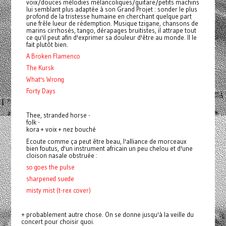
voix/douces mélodies mélancoliques/guitare/petits machins
lui semblant plus adaptée à son Grand Projet : sonder le plus
profond de la tristesse humaine en cherchant quelque part
une frêle lueur de rédemption. Musique tzigane, chansons de
marins cirrhosés, tango, dérapages bruitistes, il attrape tout
ce qu'il peut afin d'exprimer sa douleur d'être au monde. Il le
fait plutôt bien.
A Broken Flamenco
The Kursk
What's Wrong
Forty Days
Thee, stranded horse -
folk -
kora + voix + nez bouché
Ecoute comme ça peut être beau, l'alliance de morceaux
bien foutus, d'un instrument africain un peu chelou et d'une
cloison nasale obstruée :
so goes the pulse
sharpened suede
misty mist (t-rex cover)
+ probablement autre chose. On se donne jusqu'à la veille du
concert pour choisir quoi.