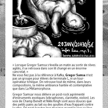
« Lorsque
Gregor
Samsa s'éveilla un matin au sortir de rêves
agités, il se retrouva dans son lit changé en un énorme
cancrelat. »
Ne vous fiez pas à la référence à Kafka,
Gregor
Samsa
n'est
pas un groupe pour élèves de terminale L, ni un tour-
opérateur tchèque. On retrouve tout de même, dans leurs
compositions, la même ambiance hantée et contemplative
que dans La Métamorphose.
Gregor
Samsar nous délivre un post-rock agrémenté
d'instruments exotiques (vibraphones, clarinette, violon). Les
voix de Champ Benett et Nikki Kingh sont aussi douces que
des petits pains au lait ou des gouttes d'eau frappant contre
la vitre. On peut écouter leur musique quand le jour se lève