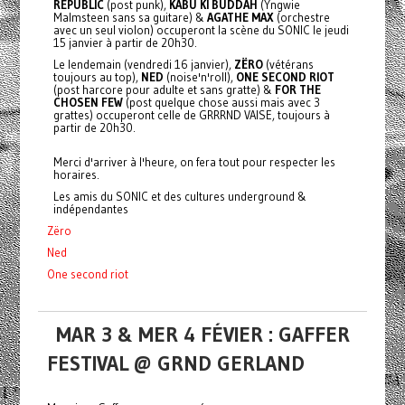
REPUBLIC
(post punk),
KABU KI BUDDAH
(Yngwie
Malmsteen sans sa guitare) &
AGATHE MAX
(orchestre
avec un seul violon) occuperont la scène du SONIC le jeudi
15 janvier à partir de 20h30.
Le lendemain (vendredi 16 janvier),
ZËRO
(vétérans
toujours au top),
NED
(noise'n'roll),
ONE SECOND RIOT
(post harcore pour adulte et sans gratte) &
FOR THE
CHOSEN FEW
(post quelque chose aussi mais avec 3
grattes) occuperont celle de GRRRND VAISE, toujours à
partir de 20h30.
Merci d'arriver à l'heure, on fera tout pour respecter les
horaires.
Les amis du SONIC et des cultures underground &
indépendantes
Zëro
Ned
One second riot
MAR 3 & MER 4 FÉVIER : GAFFER
FESTIVAL @ GRND GERLAND