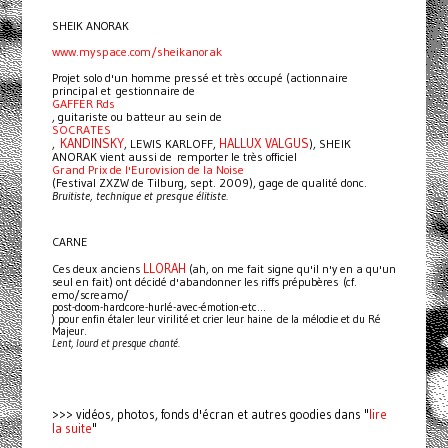
SHEIK ANORAK
www.myspace.com/sheikanorak
Projet solo d'un homme pressé et très occupé (actionnaire
principal et gestionnaire de
GAFFER Rds
, guitariste ou batteur au sein de
SOCRATES
KANDINSKY
HALLUX VALGUS
,
, LEWIS KARLOFF,
), SHEIK
ANORAK vient aussi de remporter le très officiel
Grand Prix de l'Eurovision de la Noise
(Festival ZXZW de Tilburg, sept. 2009), gage de qualité donc.
Bruitiste, technique et presque élitiste.
CARNE
LLORAH
Ces deux anciens
(ah, on me fait signe qu'il n'y en a qu'un
seul en fait) ont décidé d'abandonner les riffs prépubères (cf.
emo/screamo/
post-doom-hardcore-hurlé-avec-émotion-etc...
) pour enfin étaler leur virilité et crier leur haine de la mélodie et du Ré
Majeur.
Lent, lourd et presque chanté.
lire
>>> vidéos, photos, fonds d'écran et autres goodies dans "
la suite
"