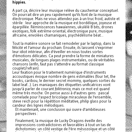
hippies.
A part ça, décrire leur musique relève du cauchemar conceptuel.
On pourrait dire un peu rapidement qu'ils font de la musique
électronique. Mais ne vous attendez pas à un truc froid, autiste et
stérile : leur approche de la musique est bordélique, joyeuse et
éparpillée. Réminiscences hawaïennes, ukulélé 8 bits, drones
exotiques, folk extrême-oriental, électronique pure, musique
africaine, envolées chamaniques, psychédélisme béat...
Tout la matière sonore se fait remodeler par le laptop, dans la
félicité et l'amour du prochain. Ensuite, ils laissent s'exprimer
leur idiot intérieur, afin d'éveiller en nous toutes sortes
d'émotions délicates. Ca peut prendre la forme de miniatures
musicales, de longues plages instrumentales, ou de véritables
chansons (enfin, faut pas s'attendre au format classique
couplet/refrain).
Leur fixation pour le traitement numérique d'instruments
accoustiques évoque nombre de gens estimables (four tet, the
books, caribou, le dernier secret mommy, quelques sorties du
label leaf...). Les maniaques des étiquettes unificatrices vont
jusqu'à parler de courant
folktronica
, mais ce mot est quand
même très moche. On pense aussi à d'autres gens : pascal
comelade pour l'aspect bricolage miraculeux de l'ensemble,
steve reich pour la répétition méditative, philip glass pour la
candeur des lignes mélodiques.
Et maintenant, une conclusion qui ouvre d'ambitieuses
perspectives :
Finalement, la musique de Lucky Dragons éveille des
impressions contradictoires et favorables à tout un tas de
dichotomies: un côté vestige de l'ère mésozoïque et un côté