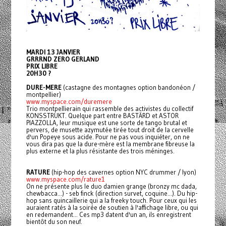
MARDI 13 JANVIER
GRRRND ZERO GERLAND
PRIX LIBRE
20H30 ?
DURE-MERE
(castagne des montagnes option bandonéon /
montpellier)
www.myspace.com/duremere
Trio montpellierain qui rassemble des activistes du collectif
KONSSTRUKT. Quelque part entre BASTÄRD et ASTOR
PIAZZOLLA, leur musique est une sorte de tango brutal et
pervers, de musette azymutée tirée tout droit de la cervelle
d'un Popeye sous acide. Pour ne pas vous inquiéter, on ne
vous dira pas que la dure-mère est la membrane fibreuse la
plus externe et la plus résistante des trois méninges.
RATURE
(hip-hop des cavernes option NYC drummer / lyon)
www.myspace.com/rature1
On ne présente plus le duo damien grange (bronzy mc dada,
chewbacca...) - seb finck (direction survet, coquine...). Du hip-
hop sans quincaillerie qui a la freeky touch. Pour ceux qui les
auraient ratés à la soirée de soutien à l'affichage libre, ou qui
en redemandent... Ces mp3 datent d'un an, ils enregistrent
bientôt du son neuf.