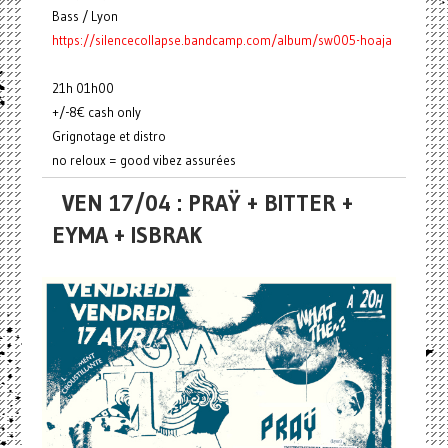
Bass / Lyon
https://silencecollapse.bandcamp.com/album/sw005-hoaja
21h 01h00
+/-8€ cash only
Grignotage et distro
no reloux = good vibez assurées
VEN 17/04 : PRAŸ + BITTER +
EYMA + ISBRAK