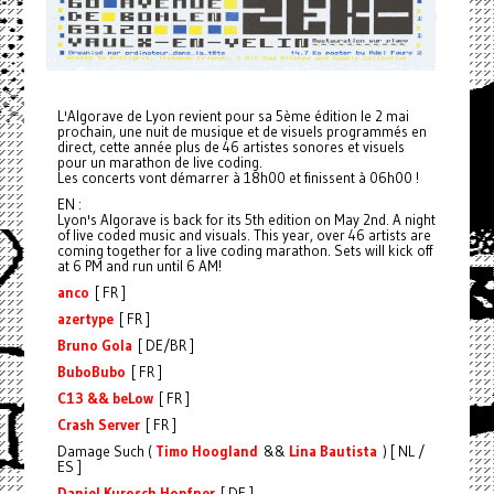
L'Algorave de Lyon revient pour sa 5ème édition le 2 mai
prochain, une nuit de musique et de visuels programmés en
direct, cette année plus de 46 artistes sonores et visuels
pour un marathon de live coding.
Les concerts vont démarrer à 18h00 et finissent à 06h00 !
EN :
Lyon's Algorave is back for its 5th edition on May 2nd. A night
of live coded music and visuals. This year, over 46 artists are
coming together for a live coding marathon. Sets will kick off
at 6 PM and run until 6 AM!
anco
[ FR ]
azertype
[ FR ]
Bruno Gola
[ DE/BR ]
BuboBubo
[ FR ]
C13 && beLow
[ FR ]
Crash Server
[ FR ]
Damage Such (
Timo Hoogland
&&
Lina Bautista
) [ NL /
ES ]
Daniel Kurosch Hopfner
[ DE ]