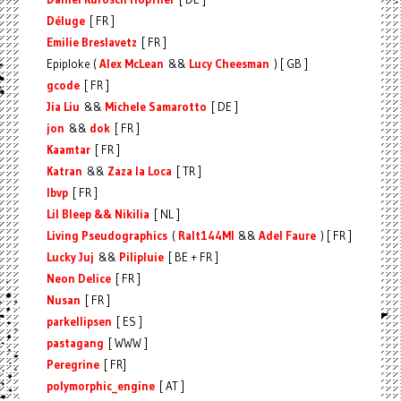
Déluge
[ FR ]
Emilie Breslavetz
[ FR ]
Epiploke (
Alex McLean
&&
Lucy Cheesman
) [ GB ]
gcode
[ FR ]
Jia Liu
&&
Michele Samarotto
[ DE ]
jon
&&
dok
[ FR ]
Kaamtar
[ FR ]
Katran
&&
Zaza la Loca
[ TR ]
lbvp
[ FR ]
Lil Bleep && Nikilia
[ NL ]
Living Pseudographics
(
Ralt144MI
&&
Adel Faure
) [ FR ]
Lucky Juj
&&
Pilipluie
[ BE + FR ]
Neon Delice
[ FR ]
Nusan
[ FR ]
parkellipsen
[ ES ]
pastagang
[ WWW ]
Peregrine
[ FR]
polymorphic_engine
[ AT ]