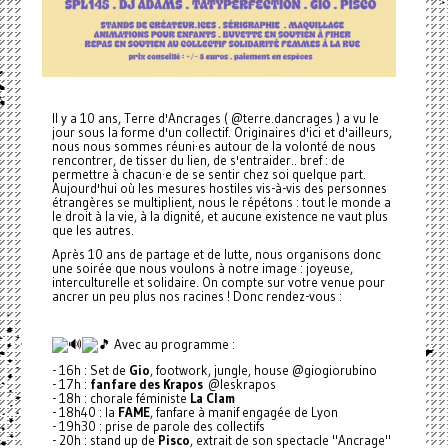
Il y a 10 ans, Terre d'Ancrages ( @terre.dancrages ) a vu le
jour sous la forme d'un collectif. Originaires d'ici et d'ailleurs,
nous nous sommes réuni·es autour de la volonté de nous
rencontrer, de tisser du lien, de s'entraider.. bref : de
permettre à chacun·e de se sentir chez soi quelque part.
Aujourd'hui où les mesures hostiles vis-à-vis des personnes
étrangères se multiplient, nous le répétons : tout le monde a
le droit à la vie, à la dignité, et aucune existence ne vaut plus
que les autres.
Après 10 ans de partage et de lutte, nous organisons donc
une soirée que nous voulons à notre image : joyeuse,
interculturelle et solidaire. On compte sur votre venue pour
ancrer un peu plus nos racines ! Donc rendez-vous :
Avec au programme :
- 16h : Set de
Gio
, footwork, jungle, house @giogiorubino
- 17h :
fanfare des Krapos
@leskrapos
- 18h : chorale féministe
La Clam
- 18h40 : la
FAME
, fanfare à manif engagée de Lyon
- 19h30 : prise de parole des collectifs
- 20h : stand up de
Pisco
, extrait de son spectacle "Ancrage"