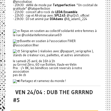
@piscobalzac
- 20h30 : défilé de mode par
Tatyperfection
"Un cocktail de
gratitude" @tatyperfection
- 21h30 : concert afro-rock de
LEDA Ensemble
- 22h30 : rap et Afrotrap avec
SPL145
@spl145_officiel
- 23h30 : DJ-set animé par
DJAdams
@dj_adams_224
Repas en soutien au collectif solidarité entre femmes à
la rue @solidaritefemmesalarue69
Buvette en soutien à l'association FIHER
@association.fiher
Sérigraphie ( réalisées avec @papyart_serigraphie ),
stands de créateur·ices, paillettes, et autres animations
le samedi 25 avril, de 16h à 1h
au Grrrnd Zéro, 60 rue Bohlen, Vaulx-en-Velin
Prix : -/+ 8€, les bénéfices seront reversés à notre
association
pas de cb
Partagez et ramenez du monde !
VEN 24/04 : DUB THE GRRRND
#5