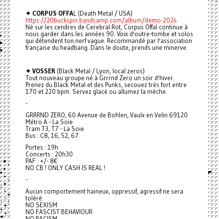
✦ CORPUS OFFA
L (Death Metal / USA)
https://20buckspin.bandcamp.com/album/demo-2024
Né sur les cendres de Cerebral Rot, Corpus Offal continue à
nous garder dans les années 90. Voix d'outre-tombe et solos
qui détendent ton nerf vague. Recommandé par l'association
française du headbang. Dans le doute, prends une minerve.
✦ VOSSER
(Black Metal / Lyon, local zeros)
Tout nouveau groupe né à Grrrnd Zero un soir d'hiver.
Prenez du Black Metal et des Punks, secouez très fort entre
170 et 220 bpm. Servez glacé ou allumez la mèche.
-
GRRRND ZERO, 60 Avenue de Bohlen, Vaulx en Velin 69120
Métro A - La Soie
Tram T3, T7 - La Soie
Bus : C8, 16, 52, 67
Portes : 19h
Concerts : 20h30
PAF : +/- 8€
NO CB ! ONLY CASH IS REAL !
-
Aucun comportement haineux, oppressif, agressif ne sera
toléré.
NO SEXISM
NO FASCIST BEHAVIOUR
NO RACISM