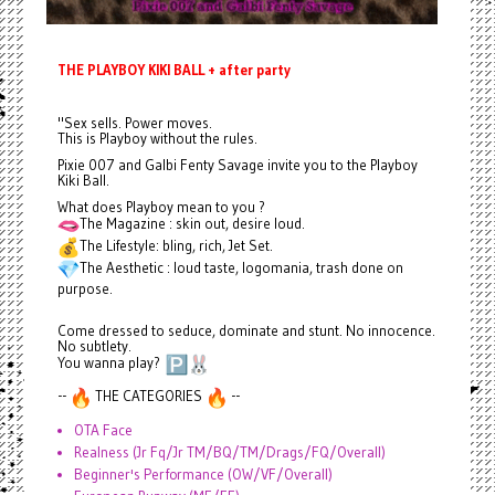
THE PLAYBOY KIKI BALL + after party
"Sex sells. Power moves.
This is Playboy without the rules.
Pixie 007 and Galbi Fenty Savage invite you to the Playboy
Kiki Ball.
What does Playboy mean to you ?
The Magazine : skin out, desire loud.
The Lifestyle: bling, rich, Jet Set.
The Aesthetic : loud taste, logomania, trash done on
purpose.
Come dressed to seduce, dominate and stunt. No innocence.
No subtlety.
You wanna play?
--
THE CATEGORIES
--
OTA Face
Realness (Jr Fq/Jr TM/BQ/TM/Drags/FQ/Overall)
Beginner's Performance (OW/VF/Overall)