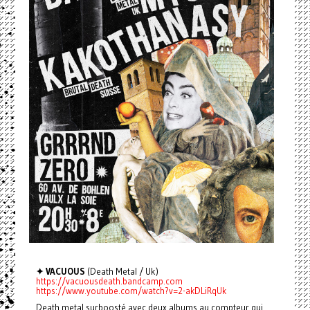
✦ VACUOUS
(Death Metal / Uk)
https://vacuousdeath.bandcamp.com
https://www.youtube.com/watch?v=2-akDLiRqUk
Death metal surboosté avec deux albums au compteur qui