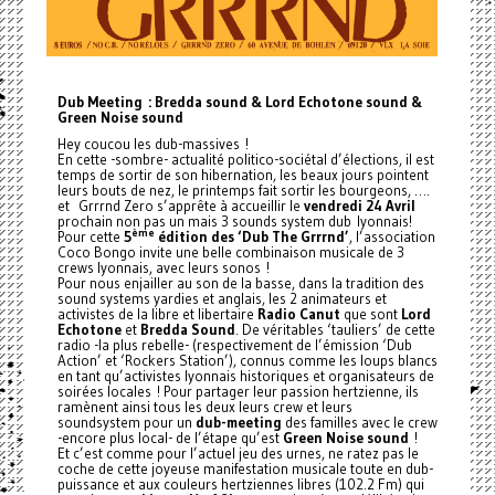
Dub Meeting : Bredda sound & Lord Echotone sound &
Green Noise sound
Hey coucou les dub-massives !
En cette -sombre- actualité politico-sociétal d’élections, il est
temps de sortir de son hibernation, les beaux jours pointent
leurs bouts de nez, le printemps fait sortir les bourgeons, ….
et Grrrnd Zero s’apprête à accueillir le
vendredi 24 Avril
prochain non pas un mais 3 sounds system dub lyonnais!
ème
Pour cette
5
édition des ‘Dub The Grrrnd’
, l’association
Coco Bongo invite une belle combinaison musicale de 3
crews lyonnais, avec leurs sonos !
Pour nous enjailler au son de la basse, dans la tradition des
sound systems yardies et anglais, les 2 animateurs et
activistes de la libre et libertaire
Radio Canut
que sont
Lord
Echotone
et
Bredda Sound
. De véritables ‘tauliers’ de cette
radio -la plus rebelle- (respectivement de l’émission ‘Dub
Action’ et ‘Rockers Station’), connus comme les loups blancs
en tant qu’activistes lyonnais historiques et organisateurs de
soirées locales ! Pour partager leur passion hertzienne, ils
ramènent ainsi tous les deux leurs crew et leurs
soundsystem pour un
dub-meeting
des familles avec le crew
-encore plus local- de l’étape qu’est
Green Noise sound
!
Et c’est comme pour l’actuel jeu des urnes, ne ratez pas le
coche de cette joyeuse manifestation musicale toute en dub-
puissance et aux couleurs hertziennes libres (102.2 Fm) qui