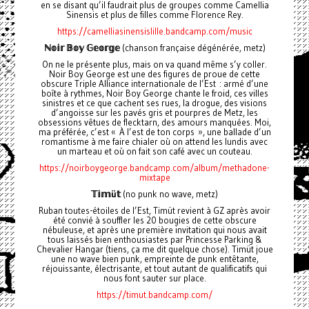
en se disant qu’il faudrait plus de groupes comme Camellia
Sinensis et plus de filles comme Florence Rey.
https://camelliasinensislille.bandcamp.com/music
ℕ𝕠𝕚𝕣
𝔹𝕠𝕪
𝔾𝕖𝕠𝕣𝕘𝕖
(chanson française dégénérée, metz)
On ne le présente plus, mais on va quand même s’y coller.
Noir Boy George est une des figures de proue de cette
obscure Triple Alliance internationale de l’Est : armé d’une
boîte à rythmes, Noir Boy George chante le froid, ces villes
sinistres et ce que cachent ses rues, la drogue, des visions
d’angoisse sur les pavés gris et pourpres de Metz, les
obsessions vêtues de flecktarn, des amours manquées. Moi,
ma préférée, c’est « À l’est de ton corps », une ballade d’un
romantisme à me faire chialer où on attend les lundis avec
un marteau et où on fait son café avec un couteau.
https://noirboygeorge.bandcamp.com/album/methadone-
mixtape
𝕋𝕚𝕞
ü
𝕥
(no punk no wave, metz)
Ruban toutes-étoiles de l’Est, Timüt revient à GZ après avoir
été convié à souffler les 20 bougies de cette obscure
nébuleuse, et après une première invitation qui nous avait
tous laissés bien enthousiastes par Princesse Parking &
Chevalier Hangar (tiens, ça me dit quelque chose). Timüt joue
une no wave bien punk, empreinte de punk entêtante,
réjouissante, électrisante, et tout autant de qualificatifs qui
nous font sauter sur place.
https://timut.bandcamp.com/