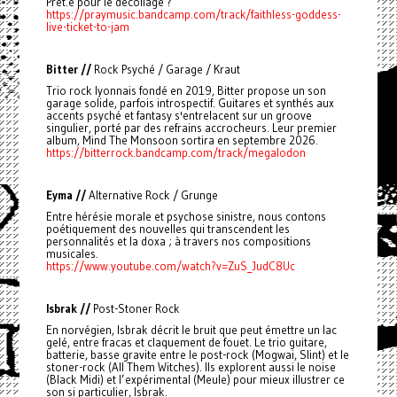
Prêt.e pour le décollage ?
https://praymusic.bandcamp.com/track/faithless-goddess-
live-ticket-to-jam
Bitter //
Rock Psyché / Garage / Kraut
Trio rock lyonnais fondé en 2019, Bitter propose un son
garage solide, parfois introspectif. Guitares et synthés aux
accents psyché et fantasy s'entrelacent sur un groove
singulier, porté par des refrains accrocheurs. Leur premier
album, Mind The Monsoon sortira en septembre 2026.
https://bitterrock.bandcamp.com/track/megalodon
Eyma //
Alternative Rock / Grunge
Entre hérésie morale et psychose sinistre, nous contons
poétiquement des nouvelles qui transcendent les
personnalités et la doxa ; à travers nos compositions
musicales.
https://www.youtube.com/watch?v=ZuS_JudC8Uc
Isbrak //
Post-Stoner Rock
En norvégien, Isbrak décrit le bruit que peut émettre un lac
gelé, entre fracas et claquement de fouet. Le trio guitare,
batterie, basse gravite entre le post-rock (Mogwai, Slint) et le
stoner-rock (All Them Witches). Ils explorent aussi le noise
(Black Midi) et l’expérimental (Meule) pour mieux illustrer ce
son si particulier, Isbrak.