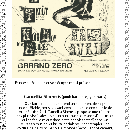
Princesse Poubelle et son écuyer moisi présentent :
ℂ𝕒𝕞𝕖𝕝𝕝𝕚𝕒
𝕊𝕚𝕟𝕖𝕟𝕤𝕚𝕤
(punk hardcore, lyon-paris)
Que faire quand nous prend un sentiment de rage
incontrôlable, nous laissant avec une seule envie, celle de
tout détruire ? Ici, Camellia Sinensis propose une réponse
des plus viscérales, avec un punk hardcore abrasif, parmi ce
qui se fait le mieux dans cette angoissante fRance. Un
ouragan musical et brutal parfait pour contempler une
voiture de keufs brûler ou le monde s’écrouler doucement,