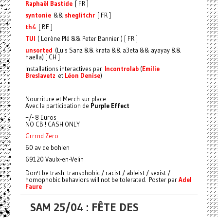
Raphaël Bastide
[ FR ]
syntonie
&&
sheglitchr
[ FR ]
th4
[ BE ]
TUI
( Lorène Plé && Peter Bannier ) [ FR ]
unsorted
(Luis Sanz && krata && a3eta && ayayay &&
haella) [ CH ]
Installations interactives par
Incontrolab
(
Emilie
Breslavetz
et
Léon Denise
)
Nourriture et Merch sur place.
Avec la participation de
Purple Effect
+/- 8 Euros
NO CB ! CASH ONLY !
Grrrnd Zero
60 av de bohlen
69120 Vaulx-en-Velin
Don't be trash: transphobic / racist / ableist / sexist /
homophobic behaviors will not be tolerated. Poster par
Adel
Faure
SAM 25/04 : FÊTE DES