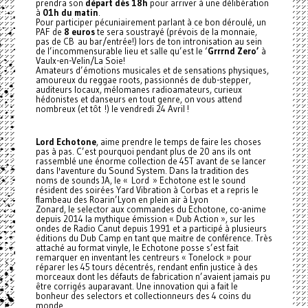
prendra son
départ dès 18h
pour arriver à une délibération
à
01h du matin
.
Pour participer pécuniairement parlant à ce bon déroulé, un
PAF de
8 euros
te sera soustrayé (prévois de la monnaie,
pas de CB au bar/entrée!) lors de ton intronisation au sein
de l’incommensurable lieu et salle qu’est le ‘
Grrrnd Zero’
à
Vaulx-en-Velin/La Soie!
Amateurs d’émotions musicales et de sensations physiques,
amoureux du reggae roots, passionnés de dub-stepper,
auditeurs locaux, mélomanes radioamateurs, curieux
hédonistes et danseurs en tout genre, on vous attend
nombreux (et tôt !) le vendredi 24 Avril !
Lord Echotone
, aime prendre le temps de faire les choses
pas à pas. C’est pourquoi pendant plus de 20 ans ils ont
rassemblé une énorme collection de 45T avant de se lancer
dans l'aventure du Sound System. Dans la tradition des
noms de sounds JA, le « Lord » Echotone est le sound
résident des soirées Yard Vibration à Corbas et a repris le
flambeau des Roarin’Lyon en plein air à Lyon
Zonard, le selector aux commandes du Echotone, co-anime
depuis 2014 la mythique émission « Dub Action », sur les
ondes de Radio Canut depuis 1991 et a participé à plusieurs
éditions du Dub Camp en tant que maitre de conférence. Très
attaché au format vinyle, le Echotone posse s’est fait
remarquer en inventant les centreurs « Tonelock » pour
réparer les 45 tours décentrés, rendant enfin justice à des
morceaux dont les défauts de fabrication n’avaient jamais pu
être corrigés auparavant. Une innovation qui a fait le
bonheur des selectors et collectionneurs des 4 coins du
monde.