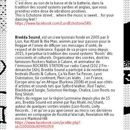
C’est donc au son de la basse et de la batterie, dans la
tradition des sound systems yardies et anglais, que vous
prendrez votre dose de vibrations positives.
This is Echotone street… where the music is sweet… for your
dancing feet !
https://www.facebook.com/LordEchotoneSRS
Bredda Sound
, est un crew lyonnais fondé en 2005 par Jr
Lion, Ras Khalil & Illie Man, animés par leur passion pour le
Reggae et l’envie de diffuser ses messages d’unité, de
respect et de tolérance. Équipé de sa propre sono depuis
2015, il perpétue la tradition des sound systems ‘Roots’ dits
conscients et culturels. Organisateur des soirées, dont les
fameuses Rockers Nation à Caluire, et animateur de
l’émission ROCKERS STATION sur radio Canut (102.2 Fm -
dimanche 16h), Bredda Sound a participé à de nombreux
festivals (Roots & Culture, Ça Va Bien Se Passer, Lyon
Dubstation, 6è continent, Plein Les Watts…) en France,
Europe ainsi qu’en Afrique (Burkina 2008) et joué aux côtés
d’artistes et sounds tels que Sylford Walker, Rod Taylor,
Blackboard Jungle, Solomon Heritage, Chalice, Lion Roots ou
King Shiloh.
Piliers du reggae sur la région Lyonnaise depuis plus de 15
ans, Bredda Sound est animé par Ras Khalil, mc/chant,
auteur de quelques sorties vinyles (Lion Roots, Livity
Records…) et qu’on a pu apercevoir au micro ces dernières
années en compagnie de Rootikal Warriah, Revelation Hifi ou
encore Mankind Hifi.
https://www.facebook.com/profile.php?
id=100000490991059