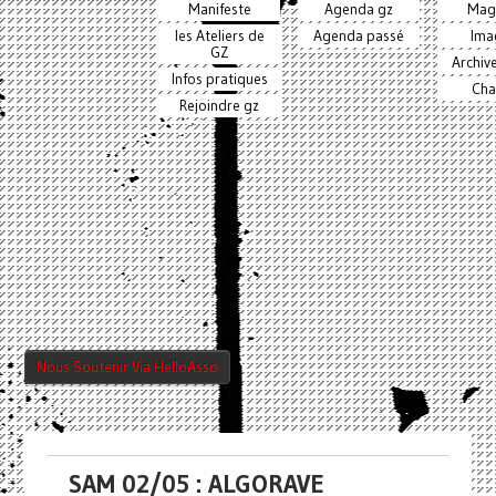
Manifeste
Agenda gz
Mag
les Ateliers de
Agenda passé
Ima
GZ
Archiv
Infos pratiques
Cha
Rejoindre gz
Nous Soutenir Via HelloAsso
SAM 02/05 : ALGORAVE