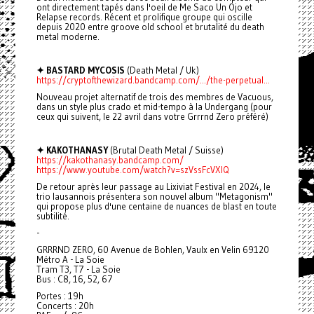
ont directement tapés dans l'oeil de Me Saco Un Ojo et
Relapse records. Récent et prolifique groupe qui oscille
depuis 2020 entre groove old school et brutalité du death
metal moderne.
✦ BASTARD MYCOSIS
(Death Metal / Uk)
https://cryptofthewizard.bandcamp.com/.../the-perpetual...
Nouveau projet alternatif de trois des membres de Vacuous,
dans un style plus crado et mid-tempo à la Undergang (pour
ceux qui suivent, le 22 avril dans votre Grrrnd Zero préféré)
✦ KAKOTHANASY
(Brutal Death Metal / Suisse)
https://kakothanasy.bandcamp.com/
https://www.youtube.com/watch?v=szVssFcVXIQ
De retour après leur passage au Lixiviat Festival en 2024, le
trio lausannois présentera son nouvel album "Metagonism"
qui propose plus d'une centaine de nuances de blast en toute
subtilité.
-
GRRRND ZERO, 60 Avenue de Bohlen, Vaulx en Velin 69120
Métro A - La Soie
Tram T3, T7 - La Soie
Bus : C8, 16, 52, 67
Portes : 19h
Concerts : 20h