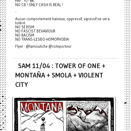
PAF : +/- 8€
NO CB ! ONLY CASH IS REAL !
-
Aucun comportement haineux, oppressif, agressif ne sera
toléré.
NO SEXISM
NO FASCIST BEHAVIOUR
NO RACISM
NO TRANS-LESBO-HOMOPHOBIA
Flyer : @lamouliche @coleporteur
SAM 11/04 : TOWER OF ONE +
MONTAÑA + SMOLA + VIOLENT
CITY