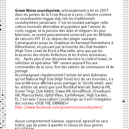
Green Noise soundsystem
, artisanalement créé en 2007
dans les pentes de la Croix-Rousse à Lyon, s’illustre comme
un soundsystem reggae dub, tels les traditionnels
soundsystems jamaïcains. C’est en voulant partager cette
culture musicale alternative et populaire que l’amour du
roots reggae, et la passion des dubs et steppers les plus
futuristes, se voient puissamment sonorisés par les 8kWatts
de caissons DIY. Et ce, depuis des plages sauvages
Camarguaises jusqu’au chapiteau du Karnaval Humanitaire à
Villeurbanne, en passant par la tournée des Dub Invaders
(High Tone crew) de Brest à Marseille, ainsi que par les
brasseries des monts Ardéchois et les friches lyonnaises,
etc… Après plus d’une décennie derrière la control tower, le
sélecteur et opérateur ‘NK’ oeuvre aujourd’hui aux
commandes de la sono, fort des valeurs de communion et de
partage.
Accompagnant régulièrement l’artiste (et ami) dubmaker
qu’est Natural High Dub (High Tone) lors de ses tournées, il a
une préférence affirmée pour partager le ‘strictly vinyls’ avec
les artistes (et amis) que sont Rootikal Warriah, Natural Hifi,
Green Tingz, Dub Addict, Dawa Hifi, WoodBlock, DreadLyon
Hifi, Manssa Keita, Upfull Vibes, EarthKeeper, High Garden,…
Et, c’est avec l’association CocoBongo qu’il est l’instigateur
des soirées «DUB THE GRRRND»!
https://www.facebook.com/greennoisesoundsystem/
Aucun comportement haineux, oppressif, agressif ne sera
toléré, pas de potes à quentin ni reloux en tous genres
NO SEXISM