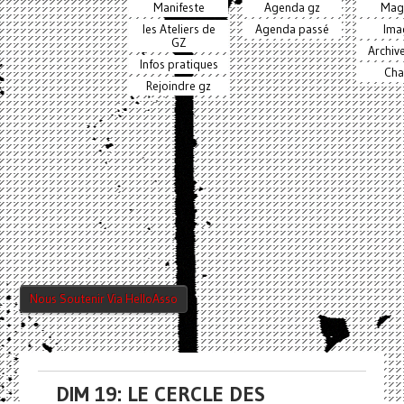
Manifeste
Agenda gz
Mag
les Ateliers de
Agenda passé
Ima
GZ
Archiv
Infos pratiques
Cha
Rejoindre gz
Nous Soutenir Via HelloAsso
DIM 19: LE CERCLE DES