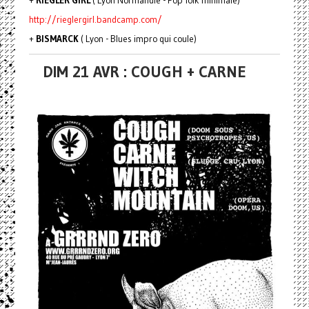
+
RIEGLER GIRL
( Lyon Normandie - Pop folk minimale)
http://rieglergirl.bandcamp.com/
+
BISMARCK
( Lyon - Blues impro qui coule)
DIM 21 AVR : COUGH + CARNE