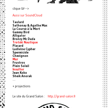
clique là!--->
Aussi sur SoundCloud
Taulard
Sathonay & Agathe Max
La Course à la Mort
Gammy Bird
Alligator
Bronzy Mc Dada
Trotski Nautique
Placard
Ludivine Cypher
Spermicide
Chevignon
Mur
Frustros
Plein Soleil
Insultor
Jean Koko
Sheik Anorak
....
+ projections
Le site du Grand Salon :
http://grand-salon.fr