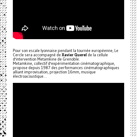
Pour son escale lyonnaise pendant la tournée européenne, Le
Cercle sera accompagné de
Xavier Querel
de la cellule
d'intervention Metamkine de Grenoble.
Metamkine, collectif d'expérimentation cinématographique,
propose depuis 1987 des performances cinématographiques
alliant improvisation, projection 16mm, musique
électroacoustique…