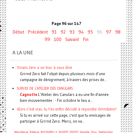
Page 96 sur 147
Début
Précédent
91
92
93
94
95
96
97
98
99
100
Suivant
Fin
A LA UNE
Trrrans Zero a un truc à vous dire
Grrrnd Zero fait l’objet depuis plusieurs mois d’une
campagne de dénigrement, à travers des prises de...
SURVIE DE L'ATELIER DES CANULARS
Cagnotte
L’Atelier des Canulars a eu une fin d'année
bien mouvementée : - Fin octobre le lieu a...
Alors c'est vrai, tu t'es enfin décidé à rejoindre Grrrndzero?
Si tu es arrivé sur cette page, c'est que tu envisages de
participer à Grrrnd Zero. Merci, on va...
République Tchèque
ROCKABILLY
BUFFET FROID
Somalie
Divx
Tadjikistan