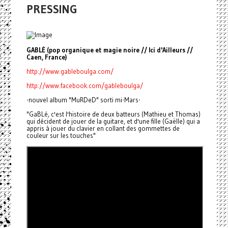
PRESSING
GABLÉ (pop organique et magie noire // Ici d'Ailleurs //
Caen, France)
http://www.gableboulga.com/
http://www.facebook.com/gableboulga/
-nouvel album "MuRDeD" sorti mi-Mars-
"GaBLé, c'est l'histoire de deux batteurs (Mathieu et Thomas)
qui décident de jouer de la guitare, et d'une fille (Gaëlle) qui a
appris à jouer du clavier en collant des gommettes de
couleur sur les touches"