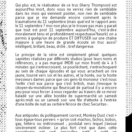
Qui plus est, le réalisateur de ce truc (Harry Thompson) est
aujourd'hui mort, donc vous ne verrez rien de semblable
dans les mois qui viennent pointer, non rien de semblable
parce que je me demande encore comment après le
traumatisme du 11 septembre (mais quel est le rapport avec
le 11 septembre ? moi non plus je le trouve pas mais y parait
que tout est post 11 septembre aujourd?hui, c'est-à-dire
moralement tenu et profondément respectueux?beurk) on a
permis à quelqu'un de produire ET DIFFUSER sur une chaîne
majeure à une heure de grande écoute un truc aussi?
intelligent, brillant, beau, drôle ; bref dangereux.
Le principe de la série est simplement génial: quelques
saynètes réalisées par différents studios (pour leurs noms et
références, y a pas marqué IMDB sur mon front) de 4 à 5
minutes qui s'entrecroisent, se pourlèchent, s'entrechoquent
au sein de chaque épisodes et qui vous arrachent un rire
jaune, tourné vers soi et les autres, et la honte, oui la honte
messieurs dames parce que ces gens-là monsieur c'est nous
?enfin c'est eux parce que c'est british, mais j'invoque le
citoyen-du-mondisme qui fleurissait de partout il y a encore
peu pour vous forcer à vous regarder au travers de ce miroir
baladé sur une allée bondée de supermarché un samedi
après-midi ou un samedi soir une file d'attente à l'entrée
d'une boîte de nuit au cerbère féroce de chez Securitas-.
Aux antipodes du politiquement correct, Monkey Dust c'est «
tous égaux-tous pervers » qu'on soit machos, fachos, bobos,
gay, hétéro ou métrosexuel ; postulat vers lequel j'avoue
sincèrement incliner. Le plus fort c'est que dans cette
cacophonie ont voit apparaître petit à petit un