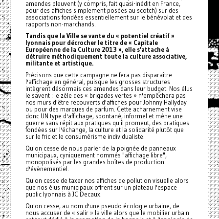
amendes pleuvent (y compris, fait quasi-inédit en France,
pour des affiches simplement posées au scotch) sur des
associations fondées essentiellement sur le bénévolat et des
rapports non-marchands.
Tandis que la Ville se vante du « potentiel créatif »
lyonnais pour décrocher le titre de « Capitale
Européenne de la Culture 2013 », elle s'attache à
détruire méthodiquement toute la culture associative,
militante et artistique.
Précisons que cette campagne ne fera pas disparaître
l'affichage en général, puisque les grosses structures
intègrent désormais ces amendes dans leur budget. Nos élus
le savent : le zèle des « brigades vertes » n'empêchera pas
nos murs d'être recouverts d'affiches pour Johnny Hallyday
ou pour des marques de parfum. Cette acharnement vise
donc UN type d'affichage, spontané, informel et mène une
guerre sans répit aux pratiques qu'il promeut, des pratiques
fondées sur l'échange, la culture et la solidarité plutôt que
sur le fric et le consumérisme individualiste.
Qu'on cesse de nous parler de la poignée de panneaux
municipaux, cyniquement nommés "affichage libre",
monopolisés par les grandes boîtes de production
d'évènementiel.
Qu'on cesse de taxer nos affiches de pollution visuelle alors
que nos élus municipaux offrent sur un plateau l'espace
public lyonnais à JC Decaux.
Qu'on cesse, au nom d'une pseudo écologie urbaine, de
nous accuser de « salir » la ville alors que le mobilier urbain