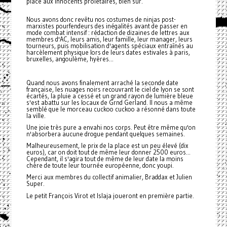
place aux innocents prolétaires, bien sûr.
Nous avons donc revêtu nos costumes de ninjas post-
marxistes pourfendeurs des inégalités avant de passer en
mode combat intensif : rédaction de dizaines de lettres aux
membres d'AC, leurs amis, leur famille, leur manager, leurs
tourneurs, puis mobilisation d'agents spéciaux entraînés au
harcèlement physique lors de leurs dates estivales à paris,
bruxelles, angoulème, hyères...
Quand nous avons finalement arraché la seconde date
française, les nuages noirs recouvrant le ciel de lyon se sont
écartés, la pluie a cessé et un grand rayon de lumière bleue
s'est abattu sur les locaux de Grnd Gerland. Il nous a même
semblé que le morceau cuckoo cuckoo a résonné dans toute
la ville.
Une joie très pure a envahi nos corps. Peut être même qu'on
n'absorbera aucune drogue pendant quelques semaines.
Malheureusement, le prix de la place est un peu élevé (dix
euros), car on doit tout de même leur donner 2500 euros...
Cependant, il s'agira tout de même de leur date la moins
chère de toute leur tournée européenne, donc youpi.
Merci aux membres du collectif animalier, Braddax et Julien
Super.
Le petit François Virot et Islaja joueront en première partie.