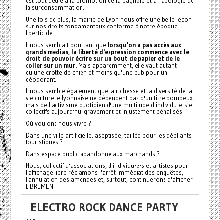
est tout dédié à la promotion de la bagnole et à l'apologie de
la surconsommation.
Une fois de plus, la mairie de Lyon nous offre une belle leçon
sur nos droits fondamentaux conforme à notre époque
liberticide.
Il nous semblait pourtant que
lorsqu'on a pas accès aux
grands médias, la liberté d'expression commence avec le
droit de pouvoir écrire sur un bout de papier et de le
coller sur un mur.
Mais apparemment, elle vaut autant
qu'une crotte de chien et moins qu'une pub pour un
déodorant.
Il nous semble également que la richesse et la diversité de la
vie culturelle lyonnaise ne dépendent pas d'un titre pompeux,
mais de l'activisme quotidien d'une multitude d'individu-e-s et
collectifs aujourd'hui gravement et injustement pénalisés.
Où voulons nous vivre ?
Dans une ville artificielle, aseptisée, taillée pour les dépliants
touristiques ?
Dans espace public abandonné aux marchands ?
Nous, collectif d'associations, d'individu-e-s et artistes pour
l'affichage libre réclamons l'arrêt immédiat des enquêtes,
l'annulation des amendes et, surtout, continuerons d'afficher
LIBREMENT.
ELECTRO ROCK DANCE PARTY