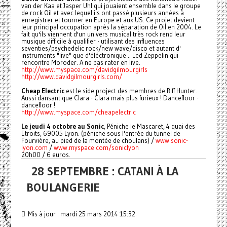
van der Kaa et Jasper Uhl qui jouaient ensemble dans le groupe
de rock Oil et avec lequel ils ont passé plusieurs années à
enregistrer et tourner en Europe et aux US. Ce projet devient
leur principal occupation après la séparation de Oil en 2004. Le
fait qu'ils viennent d'un univers musical très rock rend leur
musique difficile à qualifier - utilisant des influences
seventies/psychedelic rock/new wave/disco et autant d'
instruments "live" que d'éléctronique .. Led Zeppelin qui
rencontre Moroder. A ne pas rater en live.
http://www.myspace.com/davidgil
mourgirls
http://www.davidgilmourgirls
.com/
Cheap Electric
est le side project des membres de Riff Hunter.
Aussi dansant que Clara - Clara mais plus furieux ! Dancefloor -
dancefloor !
http://www.myspace.com/cheapele
ctric
Le jeudi 4 octobre au Sonic
, Péniche le Mascaret, 4 quai des
Etroits, 69005 Lyon. (péniche sous l'entrée du tunnel de
Fourvière, au pied de la montée de choulans) /
www.sonic-
lyon.com
/
www.myspace.com/soniclyon
20h00 / 6 euros.
28 SEPTEMBRE : CATANI À LA
BOULANGERIE
Mis à jour : mardi 25 mars 2014 15:32