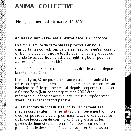
ANIMAL COLLECTIVE
Mis à jour : mercredi 26 mars 2014 07:51
Animal Collective revient à Grrrnd Zero le 25 octobre.
La simple lecture de cette phrase provoque en nous
d'importantes convulsions de plaisir. Précisons qu'ils figurent
en bonne place dans notre top 10 des meilleurs groupes du
monde (avec deerhoof, black dice, lightning bolt... pour les
autres, le débat est possible).
Cela a été, de TRES loin, la date la plus difficile à caler depuis
la création du Grnd.
Hormis Lyon, AC ne jouera en france qu'à Paris, suite à la
décision légèrement débile de leur label de se concentrer sur
l'angleterre. Si le groupe désirait depuis longtemps repasser
à Grrrnd Zero (leur concert gratuit de 2005 était
mémorable), négocier avec leur tourneur européen s'est
avéré une expérience fort pénible.
AC est en train de grossir. Beaucoup. Rapidement. Les
médias qui s'excitent (même
mtv
suit le mouvement, oh mon
dieu), un public de plus en plus massif... Les forces obscures
de la confédération du commerce (=les grosses salles
gavées de thunes) se sont entredéchirées pour les faire
jouer. Dans le dessein maléfique de soutirer 25 euros par