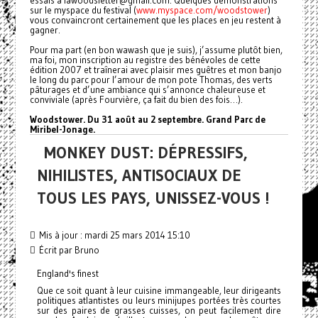
essais à lawoodsletter@gmail.com. Quelques démonstrations
sur le myspace du festival (
www.myspace.com/woodstower
)
vous convaincront certainement que les places en jeu restent à
gagner.
Pour ma part (en bon wawash que je suis), j’assume plutôt bien,
ma foi, mon inscription au registre des bénévoles de cette
édition 2007 et traînerai avec plaisir mes guêtres et mon banjo
le long du parc pour l’amour de mon pote Thomas, des verts
pâturages et d’une ambiance qui s’annonce chaleureuse et
conviviale (après Fourvière, ça fait du bien des fois…).
Woodstower. Du 31 août au 2 septembre. Grand Parc de
Miribel-Jonage.
MONKEY DUST: DÉPRESSIFS,
NIHILISTES, ANTISOCIAUX DE
TOUS LES PAYS, UNISSEZ-VOUS !
Mis à jour : mardi 25 mars 2014 15:10
Écrit par Bruno
England's finest
Que ce soit quant à leur cuisine immangeable, leur dirigeants
politiques atlantistes ou leurs minijupes portées très courtes
sur des paires de grasses cuisses, on peut facilement dire