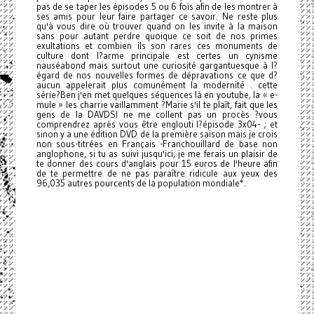
pas de se taper les épisodes 5 ou 6 fois afin de les montrer à
ses amis pour leur faire partager ce savoir. Ne reste plus
qu'à vous dire où trouver quand on les invite à la maison
sans pour autant perdre quoique ce soit de nos primes
exultations et combien ils son rares ces monuments de
culture dont l?arme principale est certes un cynisme
nauséabond mais surtout une curiosité gargantuesque à l?
égard de nos nouvelles formes de dépravations ce que d?
aucun appelerait plus comunément la modernité . cette
série?Ben j'en met quelques séquences là en youtube, la « e-
mule » les charrie vaillamment ?Marie s'il te plaît, fait que les
gens de la DAVDSI ne me collent pas un procès ?vous
comprendrez après vous être englouti l?épisode 3x04- ; et
sinon y a une édition DVD de la première saison mais je crois
non sous-titrées en Français -Franchouillard de base non
anglophone, si tu as suivi jusqu'ici, je me ferais un plaisir de
te donner des cours d'anglais pour 15 euros de l'heure afin
de te permettre de ne pas paraître ridicule aux yeux des
96,035 autres pourcents de la population mondiale*.