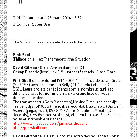
!!!
Mis à jour : mardi 25 mars 2014 15:32
Écrit par Super User
The Girls Kill présente an
electro rock
dance party :
Pink Skull
(Philadelphie) - ex Transmegetti, the Situation...
David Gilmour Girls
(Amsterdam) - ex OiL..
Cheap Electric
(lyon) - ex Riff Hunter et "actuels" Clara Clara...
Pink Skull
débute durant l'été 2004 à l'initiative de Julian Grefe
(S PRCSS) avec ses amis Ian Kelly (DJ Diabolic) et Justin Geller
(JG)... Leurs projets pérécédents sont si nombreux qu'il est
difficile de tous les nommer, mais voici une liste qui vous
donnera une idée:
The transmegetti (Gern Blandsten),Making Time- resident dj's,
resident dj's, SPRCSS (Frenchkissrecords), Dub Diablo (Disjoint),
Aspera (jagjaguwar), RVNG MIX2, The Situation, Moqita (Om
Records), GFS (Warner Brothers), etc... En tout cas Pink Skull est
noisy et incroyable sur scène...
http://www.myspace.com/pinkskul
ltheband
http://pinkskull.com
David Gilmour Girls
est le projet électro des hollandais Robin