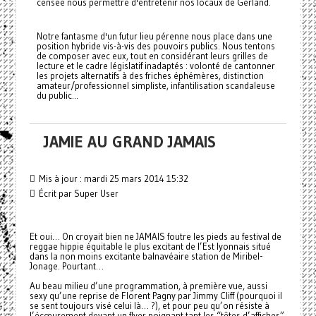
censée nous permettre d'entretenir nos locaux de Gerland.
Notre fantasme d'un futur lieu pérenne nous place dans une
position hybride vis-à-vis des pouvoirs publics. Nous tentons
de composer avec eux, tout en considérant leurs grilles de
lecture et le cadre législatif inadaptés : volonté de cantonner
les projets alternatifs à des friches éphémères, distinction
amateur/professionnel simpliste, infantilisation scandaleuse
du public...
JAMIE AU GRAND JAMAIS
Mis à jour : mardi 25 mars 2014 15:32
Écrit par Super User
Et oui… On croyait bien ne JAMAIS foutre les pieds au festival de
reggae hippie équitable le plus excitant de l’Est lyonnais situé
dans la non moins excitante balnavéaire station de Miribel-
Jonage. Pourtant…
Au beau milieu d’une programmation, à première vue, aussi
sexy qu’une reprise de Florent Pagny par Jimmy Cliff (pourquoi il
se sent toujours visé celui là… ?), et pour peu qu’on résiste à
l’écœurement devant un flyer poignant tant les “têtes d’affiches”