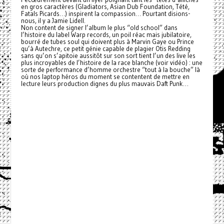
en gros caractères (Gladiators, Asian Dub Foundation, Tété,
Fatals Picards…) inspirent la compassion… Pourtant disions-
nous, il y a Jamie Lidell.
Non content de signer l’album le plus “old school” dans
l’histoire du label Warp records, un poil réac mais jubilatoire,
bourré de tubes soul qui doivent plus à Marvin Gaye ou Prince
qu’à Autechre, ce petit génie capable de plagier Otis Redding
sans qu’on s’apitoie aussitôt sur son sort tient l’un des live les
plus incroyables de l’histoire de la race blanche (voir vidéo) : une
sorte de performance d’homme orchestre “tout à la bouche” là
où nos laptop héros du moment se contentent de mettre en
lecture leurs production dignes du plus mauvais Daft Punk…