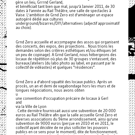
gère un lieu, Grrrnd Gerland,
et bénéficiait tant bien que mal, jusqu'à Janvier 2011, de 30
dates à l'année au Rail Théâtre, une salle de spectacles à
Vaise. L'ambition de Grnd Zero est d'aménager un espace
autogéré dédié aux cultures
underground/bizarres/DIY/alternatives (adjectif approximatif
au choix).
Grnd Zero accueille et accompagne des assos qui organisent
des concerts, des expos, des projections... Nous trions les
demandes selon des critères esthétiques et/ou éthiques (et
un peu de copinage). A Grnd Gerland, nous hébergeons des
locaux de répétition où plus de 30 groupes s'entassent, des
bureaux/ateliers (du labo photo au label, en passant par le
collectif de vidéastes) et quelques "résidences".
Grnd Zero a d'abord squatté des locaux publics. Après un
procès, un an et demi de vagabondage hors-les-murs et de
longues négociations, nous avons obten
u
une convention d'occupation précaire de locaux à Gerl
and
via la Ville de Lyon
. Cette dernière fournissait aussi une subvention de 20·000
euros au Rail Théâtre afin que la salle accueille Grnd Zero et
diverses associations du 9ème arrondissement, ainsi qu'une
subvention de 9000 euros (perçue en 2010 et en 2011, le
collectif ayant décidée de ne plus solliciter les pouvoirs
publics en ce sens pour le moment), dite de fonctionnement,