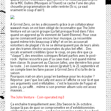
de la MJC Oullins (Musiques à l’Ouest) se cache l’une des plus
chouette programmation de cette rentrée (Si si, ça vaut
vraiment le coup d’œil !).
À Grrrnd Zero, on les a découverts grâce à un collaborateur
wawash mais on est bien obligé de reconnaître que The John
Venture est un sacré groupe (ça fait presque froid dans l’dos
quand on apprend qu’ils viennent de Saint-Étienne). Pour ceux
qui ne connaissent pas encore leur musique, ça ressemble
quand même très beaucoup à Why? et on les accuserait
volontiers de plagiat s’ils ne se démarquaient pas de leurs aînés
par des trames électro-acousmates du plus bel effet… Des
vocals vraiment crédibles (pour le coup, on peu dire que ça
“claque”), des envolées scéniques flirtant parfois avec le post-
rock : Hymie ressortira pas d’sa cave mais c’est quand même
bien classe. Ils joueront au Clacson (allez, une dernière fois pour
la route…) en ouverture de saison (gratuit !), le 21 septembre et
on compte bien les faire passer à Grrrnd Zero d’ici la fin de la
saison.
Pourquois irait-on alors jusqu’en banlieue pour les écouter ?
Réponse : parc’que Joe Lally est aussi à l’affiche ce soir là et que
ses arguments sont irréfutables : c’est le bassiste de Fugazi et
juste ça, ça suffit… même si son premier album solo est assez
mauvais…
The John Venture - Coin-operated.mp3
Ça enchaîne tranquillement avec Zita Swoon le 24 octobre…
Jusque là pas de quoi se compromettre en d’exhibitionnistes