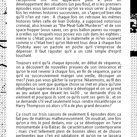
développement des situations (un peu flou), et si les premiers
épisodes vous laissent croire qu'on va vous servir à chaque
fois les mêmes histoires successives, on s?aperçoit bien vite
qu?il n?en est rien : A chaque fois on retrouve les mêmes
histoires telles celle de Ivan Dobsky, a supposed notorious
criminal, also known as "the Meat-Safe Murderer" et de son
space-hopper (vous savez, ces gros ballon jaunes ou rouges
à oreilles sur lesquels vous posiez vos culs dans les eighties ;
même si c?était pour moi à la maternelle je m?en souvient
comme si c?était hier) qu'on libèrent tous deux à chaque fois
?Dobsky avec un pactole en poche qu'il s'empresse de
dépenser. Il faut rajouter qu'il a un coté simple d'esprit
touchant.
Toujours est-il qu?à chaque épisode, en début de séquence,
on a découvert de nouvelles preuves de son innocence et
qu'on le voit revenir à chaque fois, en fin de séquence, parce
qu'il va successivement manger une vieille, découper un
mec?.j'vais pas vous gâcher la surprise. Néanmoins, au fil des
épisodes on sent que quelque chose se met en place qu?une
intelligence supérieure à la notre a développé et on se prend
au jeu autant que devant les 4400 , se demande d'où ils
viennent et pourquoi ils sont ce qu'ils sont ces gens là ; et on
se demande s?il veut seulement nous rendre misanthrope ce
Harry Thompson où alors s?il a de plus grand desseins?
Ça court sur trois saisons de seulement 6 épisodes donc ça
fait peu de matériau malheureusement. On voudrait, une fois
qu'on a mis le pied dedans, voir ça se développer en ?uvre
monumentale à-la-Balzac de caractérisation contemporaine
; mais c'est tellement plein de bonnes idées et de choses
pertinentes que c?en est jubilatoire, et qu'on ne se lassera