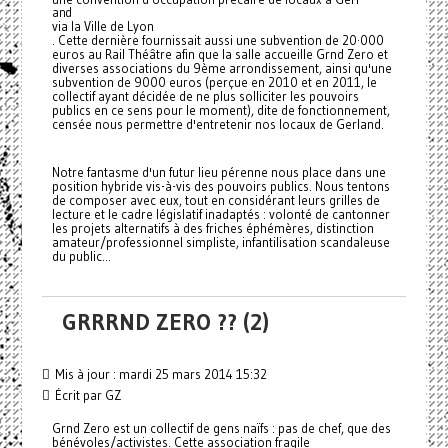
and
via la Ville de Lyon
. Cette dernière fournissait aussi une subvention de 20·000
euros au Rail Théâtre afin que la salle accueille Grnd Zero et
diverses associations du 9ème arrondissement, ainsi qu'une
subvention de 9000 euros (perçue en 2010 et en 2011, le
collectif ayant décidée de ne plus solliciter les pouvoirs
publics en ce sens pour le moment), dite de fonctionnement,
censée nous permettre d'entretenir nos locaux de Gerland.
Notre fantasme d'un futur lieu pérenne nous place dans une
position hybride vis-à-vis des pouvoirs publics. Nous tentons
de composer avec eux, tout en considérant leurs grilles de
lecture et le cadre législatif inadaptés : volonté de cantonner
les projets alternatifs à des friches éphémères, distinction
amateur/professionnel simpliste, infantilisation scandaleuse
du public...
GRRRND ZERO ?? (2)
Mis à jour : mardi 25 mars 2014 15:32
Écrit par GZ
Grnd Zero est un collectif de gens naïfs : pas de chef, que des
bénévoles/activistes. Cette association fragile