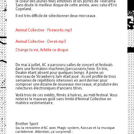
le coeur des jeunes filles émotives et les portes de Télérama.
Sans doute le meilleur disque de cette année, avec celui d'Eric
Copeland.
Il est très difficile de sélectionner deux morceaux.
Animal Collective - Fireworks.mp3
Animal Collective - Derek.mp3
Change ta vie, Achète ce disque
De mai à juillet, AC a parcouru salles de concert et festivals
dans une formation machines/percussions/voix. En trio,
Deakin étant absent pour quelques temps. A peine un
morceau de Strawberry Jam était joué : ils ont profité de trois
semaines de répétitions intensives en avril dernier pour
composer une dizaine de nouveaux morceaux, et produire des
relectures électroniques d'anciens titres.
Voilà trois de ces inédits, filmés à hyères, au midi festival. Vous
noterez le mauvais goût sans limite d'Animal Collective en
matière vestimentaire.
Brother Sport
(ou la rencontre d'AC avec Magic system, Kassav et la musique
caribéenne. Attention, ça surprend) :