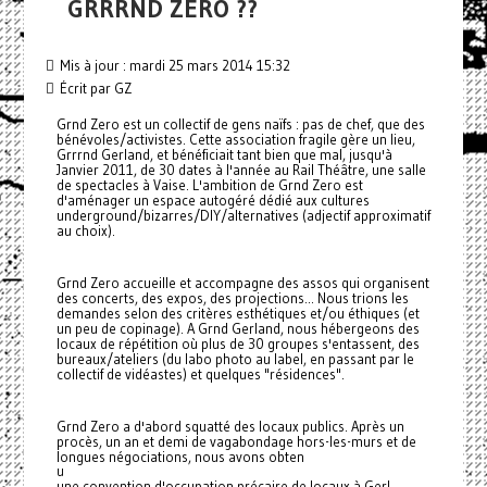
GRRRND ZERO ??
Mis à jour : mardi 25 mars 2014 15:32
Écrit par GZ
Grnd Zero est un collectif de gens naïfs : pas de chef, que des
bénévoles/activistes. Cette association fragile gère un lieu,
Grrrnd Gerland, et bénéficiait tant bien que mal, jusqu'à
Janvier 2011, de 30 dates à l'année au Rail Théâtre, une salle
de spectacles à Vaise. L'ambition de Grnd Zero est
d'aménager un espace autogéré dédié aux cultures
underground/bizarres/DIY/alternatives (adjectif approximatif
au choix).
Grnd Zero accueille et accompagne des assos qui organisent
des concerts, des expos, des projections... Nous trions les
demandes selon des critères esthétiques et/ou éthiques (et
un peu de copinage). A Grnd Gerland, nous hébergeons des
locaux de répétition où plus de 30 groupes s'entassent, des
bureaux/ateliers (du labo photo au label, en passant par le
collectif de vidéastes) et quelques "résidences".
Grnd Zero a d'abord squatté des locaux publics. Après un
procès, un an et demi de vagabondage hors-les-murs et de
longues négociations, nous avons obten
u
une convention d'occupation précaire de locaux à Gerl