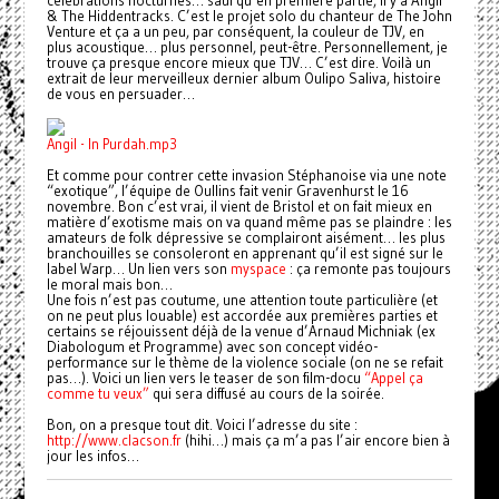
célébrations nocturnes… sauf qu’en première partie, il y a Angil
& The Hiddentracks. C’est le projet solo du chanteur de The John
Venture et ça a un peu, par conséquent, la couleur de TJV, en
plus acoustique… plus personnel, peut-être. Personnellement, je
trouve ça presque encore mieux que TJV… C’est dire. Voilà un
extrait de leur merveilleux dernier album Oulipo Saliva, histoire
de vous en persuader…
Angil - In Purdah.mp3
Et comme pour contrer cette invasion Stéphanoise via une note
“exotique”, l’équipe de Oullins fait venir Gravenhurst le 16
novembre. Bon c’est vrai, il vient de Bristol et on fait mieux en
matière d’exotisme mais on va quand même pas se plaindre : les
amateurs de folk dépressive se complairont aisément… les plus
branchouilles se consoleront en apprenant qu’il est signé sur le
label Warp… Un lien vers son
myspace
: ça remonte pas toujours
le moral mais bon…
Une fois n’est pas coutume, une attention toute particulière (et
on ne peut plus louable) est accordée aux premières parties et
certains se réjouissent déjà de la venue d’Arnaud Michniak (ex
Diabologum et Programme) avec son concept vidéo-
performance sur le thème de la violence sociale (on ne se refait
pas…). Voici un lien vers le teaser de son film-docu
“Appel ça
comme tu veux”
qui sera diffusé au cours de la soirée.
Bon, on a presque tout dit. Voici l’adresse du site :
http://www.clacson.fr
(hihi…) mais ça m’a pas l’air encore bien à
jour les infos…