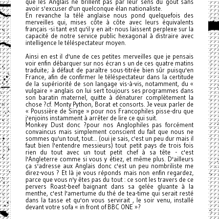
que les Anglais ne brillent pas par leur sens du goût sans
avoir s'excuser d'un quelconque élan nationaliste.
En revanche la télé anglaise nous pond quelquefois des
merveilles qui, mises côte à côte avec leurs équivalents
français -si tant est qu'il y en ait- nous laissent perplexe sur la
capacité de notre service public hexagonal à distraire avec
intelligence le téléspectateur moyen.
Ainsi en est il d'une de ces petites merveilles que je pensais
voir enfin débarquer sur nos écran s un de ces quatre matins
traduite; à défaut de paraître sous-titrée bien sûr puisqu'en
France, afin de confirmer le téléspectateur dans la certitude
de la supériorité de son langage vis-à-vis, notamment, du «
vulgaire » anglais on lui sert toujours ses programmes dans
son baratin maternel, quitte à dénaturer complètement la
chose ?cf. Monty Python, Borat et consorts. Je veux parler de
« Poussière de Singe » pour nos Francophiles pisse-dru que
j'enjoins instamment à arrêter de lire ce qui suit.
Monkey Dust donc ?pour nos Anglophiles pas forcément
convaincus mais simplement conscient du fait que nous ne
sommes qu'un tout, tout... (oui je sais, c'est un peu dur mais il
faut bien l'entendre messieurs) tout petit pays de trois fois
rien du tout avec un tout petit chef à sa tête - c'est
l'Angleterre comme si vous y étiez, et même plus.
D'ailleurs
ça s'adresse aux Anglais donc c'est un peu nombriliste me
direz-vous ? Et là je vous réponds mais non enfin regardez,
parce que vous n'y êtes pas du tout : ce sont les travers de ce
pervers Roast-beef baignant dans sa gelée gluante à la
menthe, c'est l'amertume du thé de tea-time qui serait resté
dans la tasse et qu'on vous servirait , le soir venu, installé
devant votre sofa « in front of BBC ONE »?