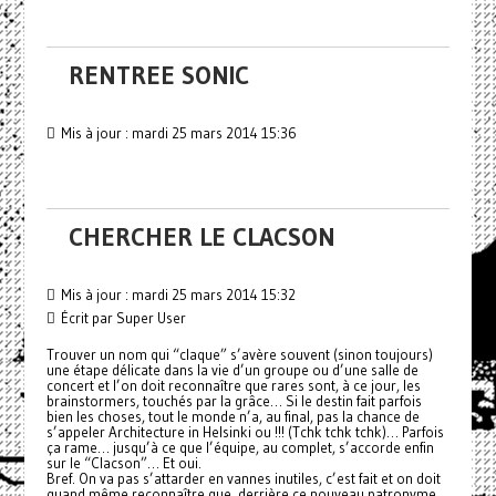
RENTREE SONIC
Mis à jour : mardi 25 mars 2014 15:36
CHERCHER LE CLACSON
Mis à jour : mardi 25 mars 2014 15:32
Écrit par Super User
Trouver un nom qui “claque” s’avère souvent (sinon toujours)
une étape délicate dans la vie d’un groupe ou d’une salle de
concert et l’on doit reconnaître que rares sont, à ce jour, les
brainstormers, touchés par la grâce… Si le destin fait parfois
bien les choses, tout le monde n’a, au final, pas la chance de
s’appeler Architecture in Helsinki ou !!! (Tchk tchk tchk)… Parfois
ça rame… jusqu’à ce que l’équipe, au complet, s’accorde enfin
sur le “Clacson”… Et oui.
Bref. On va pas s’attarder en vannes inutiles, c’est fait et on doit
quand même reconnaître que, derrière ce nouveau patronyme