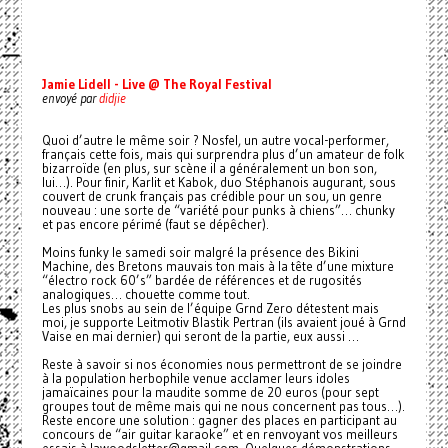
Jamie Lidell - Live @ The Royal Festival
envoyé par
didjie
Quoi d’autre le même soir ? Nosfel, un autre vocal-performer,
français cette fois, mais qui surprendra plus d’un amateur de folk
bizarroïde (en plus, sur scène il a généralement un bon son,
lui…). Pour finir, Karlit et Kabok, duo Stéphanois augurant, sous
couvert de crunk français pas crédible pour un sou, un genre
nouveau : une sorte de “variété pour punks à chiens”… chunky
et pas encore périmé (faut se dépêcher).
Moins funky le samedi soir malgré la présence des Bikini
Machine, des Bretons mauvais ton mais à la tête d’une mixture
“électro rock 60’s” bardée de références et de rugosités
analogiques… chouette comme tout.
Les plus snobs au sein de l’équipe Grnd Zero détestent mais
moi, je supporte Leitmotiv Blastik Pertran (ils avaient joué à Grnd
Vaise en mai dernier) qui seront de la partie, eux aussi …
Reste à savoir si nos économies nous permettront de se joindre
à la population herbophile venue acclamer leurs idoles
jamaïcaines pour la maudite somme de 20 euros (pour sept
groupes tout de même mais qui ne nous concernent pas tous…).
Reste encore une solution : gagner des places en participant au
concours de “air guitar karaoke” et en renvoyant vos meilleurs