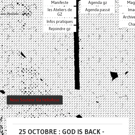
Manifeste
Agenda gz
Mag
les Ateliers de
Agenda passé
Ima
GZ
Archiv
Infos pratiques
Cha
Rejoindre gz
Nous Soutenir Via HelloAsso
25 OCTOBRE : GOD IS BACK -