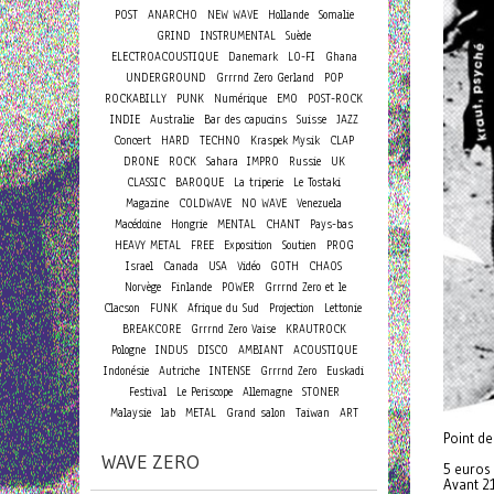
POST
ANARCHO
NEW WAVE
Hollande
Somalie
GRIND
INSTRUMENTAL
Suède
ELECTROACOUSTIQUE
Danemark
LO-FI
Ghana
UNDERGROUND
Grrrnd Zero Gerland
POP
ROCKABILLY
PUNK
Numérique
EMO
POST-ROCK
INDIE
Australie
Bar des capucins
Suisse
JAZZ
Concert
HARD
TECHNO
Kraspek Mysik
CLAP
DRONE
ROCK
Sahara
IMPRO
Russie
UK
CLASSIC
BAROQUE
La triperie
Le Tostaki
Magazine
COLDWAVE
NO WAVE
Venezuela
Macédoine
Hongrie
MENTAL
CHANT
Pays-bas
HEAVY METAL
FREE
Exposition
Soutien
PROG
Israel
Canada
USA
Vidéo
GOTH
CHAOS
Norvège
Finlande
POWER
Grrrnd Zero et le
Clacson
FUNK
Afrique du Sud
Projection
Lettonie
BREAKCORE
Grrrnd Zero Vaise
KRAUTROCK
Pologne
INDUS
DISCO
AMBIANT
ACOUSTIQUE
Indonésie
Autriche
INTENSE
Grrrnd Zero
Euskadi
Festival
Le Periscope
Allemagne
STONER
Malaysie
lab
METAL
Grand salon
Taiwan
ART
Point de
WAVE ZERO
5 euros
Avant 2