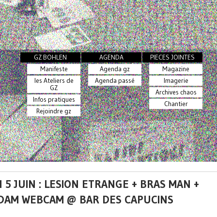
GZ BOHLEN
AGENDA
PIECES JOINTES
Manifeste
Agenda gz
Magazine
les Ateliers de
Agenda passé
Imagerie
GZ
Archives chaos
Infos pratiques
Chantier
Rejoindre gz
 5 JUIN : LESION ETRANGE + BRAS MAN +
DAM WEBCAM @ BAR DES CAPUCINS