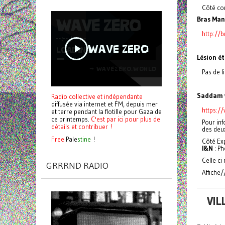
Côté con
Bras Man
http://
Lésion é
Pas de li
Saddam 
Radio collective et indépendante
diffusée via internet et FM, depuis mer
https:/
et terre pendant la flotille pour Gaza de
ce printemps.
C'est par ici pour plus de
Pour inf
détails et contribuer !
des deu
Free
Pale
stine
!
Côté Ex
I&N
: Ph
Celle ci
GRRRND RADIO
Affiche/
VIL