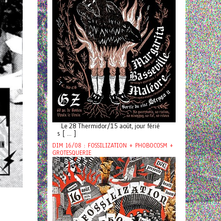
Le 28 Thermidor/15 août, jour férié
s [ ... ]
DIM 16/08 : FOSSILIZATION + PHOBOCOSM +
GROTESQUERIE