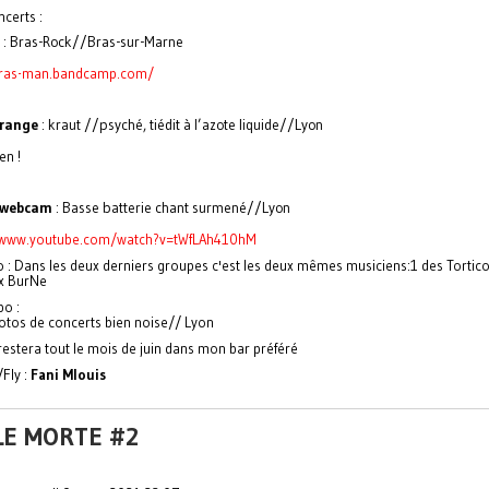
certs :
: Bras-Rock//Bras-sur-Marne
bras-man.bandcamp.com/
trange
: kraut //psyché, tiédit à l’azote liquide//Lyon
en !
webcam
: Basse batterie chant surmené//Lyon
/www.youtube.com/watch?v=tWfLAh410hM
o : Dans les deux derniers groupes c'est les deux mêmes musiciens:1 des Torticol
x BurNe
po :
otos de concerts bien noise// Lyon
 restera tout le mois de juin dans mon bar préféré
/Fly :
Fani Mlouis
LE MORTE #2