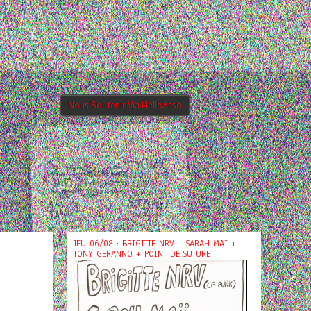
Nous Soutenir Via HelloAsso
JEU 06/08 : BRIGITTE NRV + SARAH-MAÏ +
TONY GERANNO + POINT DE SUTURE