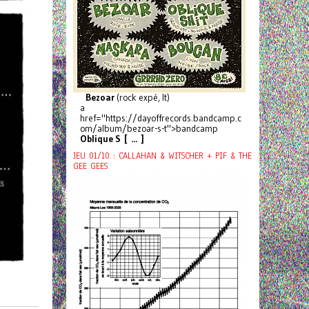
Bezoar
(rock expé, It)
a
href="https://dayoffrecords.bandcamp.c
om/album/bezoar-s-t">bandcamp
Oblique S [ ... ]
JEU 01/10 : CALLAHAN & WITSCHER + PIF & THE
GEE GEES