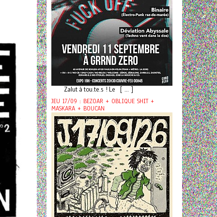
Zalut à tou.te.s ! Le [ ... ]
JEU 17/09 : BEZOAR + OBLIQUE SHIT +
MASKARA + BOUCAN