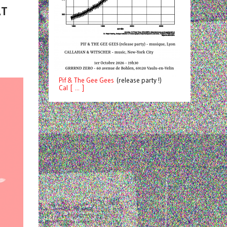
RT
Pif
& The Gee Gees
(release party !)
C
a
l [ ... ]