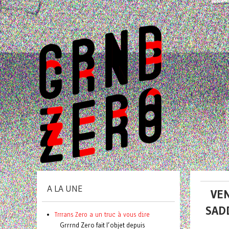
A LA UNE
VEN
SAD
Trrrans Zero a un truc à vous dire
Grrrnd Zero fait l’objet depuis