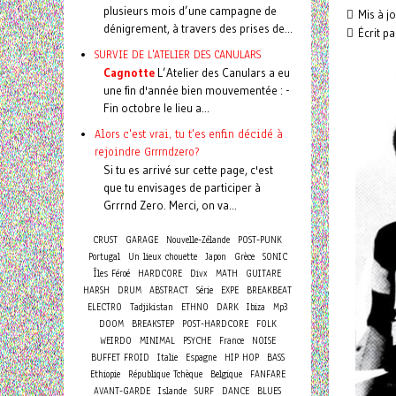
plusieurs mois d’une campagne de
Mis à jo
dénigrement, à travers des prises de...
Écrit pa
SURVIE DE L'ATELIER DES CANULARS
Cagnotte
L’Atelier des Canulars a eu
une fin d'année bien mouvementée : -
Fin octobre le lieu a...
Alors c'est vrai, tu t'es enfin décidé à
rejoindre Grrrndzero?
Si tu es arrivé sur cette page, c'est
que tu envisages de participer à
Grrrnd Zero. Merci, on va...
CRUST
GARAGE
Nouvelle-Zélande
POST-PUNK
Portugal
Un lieux chouette
Japon
Grèce
SONIC
Îles Féroé
HARDCORE
Divx
MATH
GUITARE
HARSH
DRUM
ABSTRACT
Série
EXPE
BREAKBEAT
ELECTRO
Tadjikistan
ETHNO
DARK
Ibiza
Mp3
DOOM
BREAKSTEP
POST-HARDCORE
FOLK
WEIRDO
MINIMAL
PSYCHE
France
NOISE
BUFFET FROID
Italie
Espagne
HIP HOP
BASS
Ethiopie
République Tchèque
Belgique
FANFARE
AVANT-GARDE
Islande
SURF
DANCE
BLUES