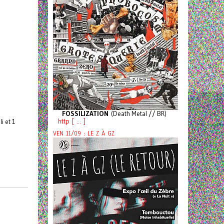
FOSSILIZATION
(Death Metal // BR)
http [ ... ]
i et 1
VEN 11/09 : LE Z À GZ