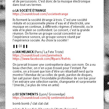
et de percussions. C'est donc de la musique électronique
dans tout ses termes
◘
LA SOCIÉTÉ ÉTRANGE
https://soundcloud.com/societeetrange
Ils forment la société étrange à trois. C’est une société
réduite et occasionnelle pleine d’eau et d’électricité, une
musique en continue, à différents régimes d’intensité, ou le
vide et le plein se confondent. Le concert, c’est la grande
réunion. On forme un groupe social concentré sur
l’expérience sonore, un groupe sonore réunit par
l’expérience sociale. Au choix la société !
❚❚ DJ ❚❚
◘
JAN MELNICK
(Paris/ La Fete Triste)
https://soundcloud.com/janmelnick
https://www.facebook.com/lftparis?fref=ts
On jurerait trouver une contrepèterie dans son nom. On a eu
beau chercher, on n’en a pas trouvé pour l’instant. Par
contre, on a trouvé que loin d’être un rébarbatif nerd qui te
montre l’étendue de sa collec de geek, pardon de disques,
Jan sait puiser dans l’insondable profondeur de son bac pour
t’en extraire une sélection variée, changeante et surprenante
! (merde, j’ai plus de rime en ante)
◘
DJ SENTIMENTS
(Lyon/ Groovedge)
https://soundcloud.com/dj-sentimentsbomb
bomb bomb / clat clat clat