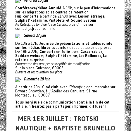
Vendredi 26 juin
Conférence/débat Annulé
A 19h, sur le peu d’informations
sur les migrations et les centres de rétention
Puis
concerts
à partir de 21h30 avec
Lésion étrange,
Sulphat’kétamine, Pistolets
et
Sound System
Au Kutsak, au fond de la rue Cyrano
, plus d’infos sur
contact[at]rebellyon.info.
Samedi 27 juin
De 13h à 17h,
Journée de présentations et tables ronde
sur les médias libres
avec infokiosque et tables de presse
De 18h à 22h,
Concerts en folie
avec
Cascarrabias,
Saddam webcam, Sulphat’kétamine, Les Rollmops, La
rafale + surprise
Programme des groupes susceptible de modification.
Sur la place Guichard, 69003
Buvette et restauration sur place
Dimanche 28 juin
A partir de 20h,
Ciné club
avec
Citizenfour
, documentaire sur
Edward Snowden, à L’Atelier des Canulars, 91 rue
Montesquieu, 69007
Tous les visuels de communication sont à la fin de cet
article, n’hésitez pas à partager, imprimer, diffuser !
MER 1ER JUILLET : TROTSKI
NAUTIQUE + BAPTISTE BRUNELLO