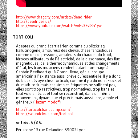
http://www.dragcity.com/artists/dead-rider
http://deadrider.us/
https://www.youtube.com/watch?v=Es33vf8h1yw
TORTICOLI
Adeptes du grand écart aérien comme du blitzkrieg
hallucinogène, amoureux des chevauchées fantastiques
comme des digressions, amateurs du chaud et du froid,
féroces utilisateurs de l’électricité, de la dissonance, des flux
magnétiques, de la thermodynamiques et des changements
d’état, les trois musiciens rendent autant hommage à
Captain Beefheart qu’à Grand Ulena, génial groupe
américain à l’existence aussi brève qu’essentielle. Il y a donc
du blues dévoyé chez Torticoli, comme il y a du noise-rock et
du math-rock mais ces simples étiquettes ne suffisent pas,
elles sont trop restrictives, trop normatives, trop banales :
tout vole en éclat et tout se reconstruit, dans un même
mouvement, dynamique et précis mais aussi libre, ample et
généreux (
Hazam Modoff
)
http://torticoli.bandcamp.com/
https://soundcloud.com/torticoli
entrée : 6/8 €
Périscope 13 rue Delandine 69002 Lyon