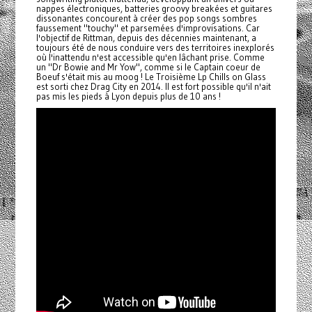
nappes électroniques, batteries groovy breakées et guitares
dissonantes concourent à créer des pop songs sombres
faussement "touchy" et parsemées d'improvisations. Car
l'objectif de Rittman, depuis des décennies maintenant, a
toujours été de nous conduire vers des territoires inexplorés
où l'inattendu n'est accessible qu'en lâchant prise. Comme
un "Dr Bowie and Mr Yow", comme si le Captain coeur de
Boeuf s'était mis au moog ! Le Troisième Lp Chills on Glass
est sorti chez Drag City en 2014. Il est fort possible qu'il n'ait
pas mis les pieds à Lyon depuis plus de 10 ans !