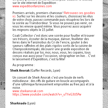
sur le site internet de Expedition :
www.expeditionfanzines.com
Premiers arrivés, premiers chanceux !
Retrouvez ces goodies
ici
. Surfez sur les dessins et les couleurs, choisissez les élus
de votre choix, passez commande puis récupérez les lors de
la soirée au Transbordeur. Si vous ne pouvez pas venir, on
vous les envoie quand même. Vous pourrez aussi acquérir
les mignons objets le 15 juillet.
Coati Collector c’est donc une soirée pour fouiller et trouver
ses trésors, écouter de la musique, danser, feuilleter des
livres dans le Fanzinobus du Cri de l’encre, gouter à des
saveurs raffinées et des plats rigolos sortis de la cuisine de
Chienpookinimiyaki, découvrir une grande exposition de
dessins réalisés par toi, moi, nous, vous, les copains, tous
conçus eux aussi pour l’occasion, sérigraphier en live… C’est
le lancement d’Expédition, c’est la fête!
Au programme :
Sheik Anorak
(Gaffer Records, Lyon)
Un concert de Sheik Anorak c’est une boule de nerfs
mélodieuse : des riffs de guitare en boucle accompagnés
d’une rythmique furieusement empruntée au free jazz et à la
noise.
www.sheikanorak.com
https://www.youtube.com/watch?v=_uTYeG3U5Pw
Sharknado
(Lyon)