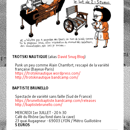
TROTSKI NAUTIQUE
(alias
David Snug Blog
)
Punk un peu comme Alain Chamfort, rescapé de la variété
française (Bayeux-Paris)
https://
trotskinautique.wordpress.c
om/
http://
trotskinautique.bandcamp.co
m/
BAPTISTE BRUNELLO
Spectacle de variété sans faille (Sud de France)
https://
brunellobaptiste.bandcamp.c
om/releases
http://
baptistebrunello.com/
MERCREDI 1er JUILLET - 20 h 30
Café du Rhône (au fond dans la cave)
23 quai Augagneur - 69003 LYON / Métro Guillotière
5 EUROS