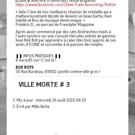
◘ Jutix & Jean Kirk (Chemtrails/ Notte Brigante)
https://www.facebook.com/Chem.Trails.Recordings?fref=ts
« Jutix ? Une de nos meilleures chances de médaille qui a
malheureusement décidé de devenir un beau barbu, bien
habillé et féru de musique électronique. »
Frédéric D., ex-parrain de Freestyler Magazine
Après avoir commencé par des sets Acid techno mixés à
l’auto-synchro sur une console Hercules entrée de gamme,
Jean Kirk finit par apprendre à caler (des fois) auprès de ses
ainés d’ICONE et succombe à la passion des vinyles.
❚❚ INFOS PRATIQUES ❚❚
6 eurosEt oui ! C’est là !
BOX BOYS
30 Rue Burdeau, 69001 LyonEn centre-ville gros !
VILLE MORTE # 3
Mis à jour : mercredi 26 août 2015 06:33
Écrit par Mille Vorte