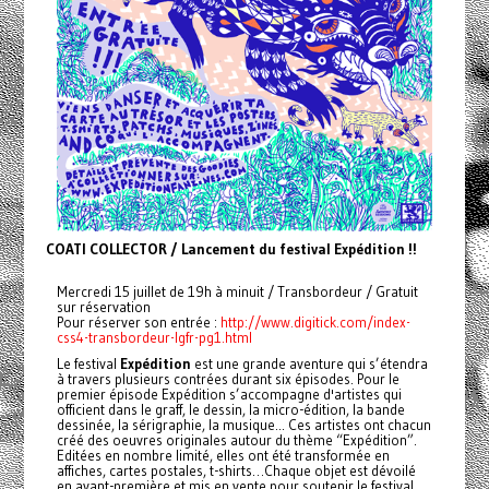
COATI COLLECTOR / Lancement du festival Expédition !!
Mercredi 15 juillet de 19h à minuit / Transbordeur / Gratuit
sur réservation
Pour réserver son entrée :
http://www.digitick.com/index-
css4-transbordeur-lgfr-pg1.html
Le festival
Expédition
est une grande aventure qui s’étendra
à travers plusieurs contrées durant six épisodes. Pour le
premier épisode Expédition s’accompagne d'artistes qui
officient dans le graff, le dessin, la micro-édition, la bande
dessinée, la sérigraphie, la musique... Ces artistes ont chacun
créé des oeuvres originales autour du thème “Expédition”.
Editées en nombre limité, elles ont été transformée en
affiches, cartes postales, t-shirts…Chaque objet est dévoilé
en avant-première et mis en vente pour soutenir le festival,