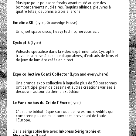
Musique pour poissons freaks ayant muté au gré des
bombardements nucléaires. Requins albinos, pieuvres à
quatre têtes, dauphins à trois ailerons.
Emeline XIII
(Lyon, Groovedge Posse)
Un dj set space disco, heavy techno, nervous acid.
Cycloptik
(Lyon)
Vidéaste specialisé dans la video expérimentale, Cycloptik
travaille son live à base de diapositives, d’extraits de films et
de jeux de lumière créés en direct.
Expo collective Coati Collector
(Lyon and everywhere)
Une grande expo collective à laquelle plus de 50 personnes
ont participé: plein de dessins et autres créations variées à
découvrir autour du thème Expédition.
Le Fanzinobus du Cri de l’Encre
(Lyon) :
C’est une bibliothèque sur roue de livres micro-édités qui
comprend plus de mille ouvrages provenant de toute
l'Europe.
De la sérigraphie live avec
Inkpress Sérigraphie
et
Microclimat
(Lyon).