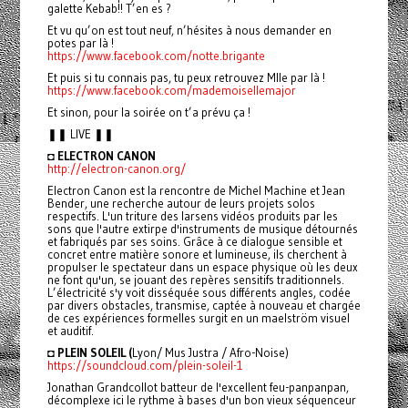
galette Kebab!! T’en es ?
Et vu qu’on est tout neuf, n’hésites à nous demander en
potes par là !
https://www.facebook.com/notte.brigante
Et puis si tu connais pas, tu peux retrouvez Mlle par là !
https://www.facebook.com/mademoisellemajor
Et sinon, pour la soirée on t’a prévu ça !
❚❚ LIVE ❚❚
◘
ELECTRON CANON
http://electron-canon.org/
Electron Canon est la rencontre de Michel Machine et Jean
Bender, une recherche autour de leurs projets solos
respectifs. L'un triture des larsens vidéos produits par les
sons que l'autre extirpe d'instruments de musique détournés
et fabriqués par ses soins. Grâce à ce dialogue sensible et
concret entre matière sonore et lumineuse, ils cherchent à
propulser le spectateur dans un espace physique où les deux
ne font qu'un, se jouant des repères sensitifs traditionnels.
L’électricité s'y voit disséquée sous différents angles, codée
par divers obstacles, transmise, captée à nouveau et chargée
de ces expériences formelles surgit en un maelström visuel
et auditif.
◘
PLEIN SOLEIL (
Lyon/ Mus Justra / Afro-Noise)
https://soundcloud.com/plein-soleil-1
Jonathan Grandcollot batteur de l'excellent feu-panpanpan,
décomplexe ici le rythme à bases d'un bon vieux séquenceur