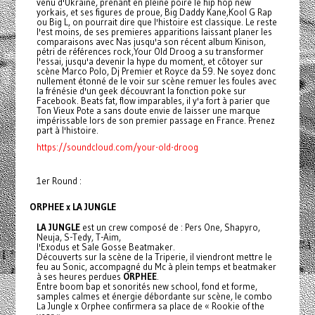
venu d'Ukraine, prenant en pleine poire le hip hop new
yorkais, et ses figures de proue, Big Daddy Kane,Kool G Rap
ou Big L, on pourrait dire que l'histoire est classique. Le reste
l'est moins, de ses premieres apparitions laissant planer les
comparaisons avec Nas jusqu'a son récent album Kinison,
pétri de références rock,Your Old Droog a su transformer
l'essai, jusqu'a devenir la hype du moment, et côtoyer sur
scène Marco Polo, Dj Premier et Royce da 59. Ne soyez donc
nullement étonné de le voir sur scène remuer les foules avec
la frénésie d'un geek découvrant la fonction poke sur
Facebook. Beats fat, flow imparables, il y'a fort à parier que
Ton Vieux Pote a sans doute envie de laisser une marque
impérissable lors de son premier passage en France. Prenez
part à l'histoire.
https://soundcloud.com/your-old-droog
1er Round :
ORPHEE x LA JUNGLE
LA JUNGLE
est un crew composé de : Pers One, Shapyro,
Neuja, S-Tedy, T-Aim,
l'Exodus et Sale Gosse Beatmaker.
Découverts sur la scène de la Triperie, il viendront mettre le
feu au Sonic, accompagné du Mc à plein temps et beatmaker
à ses heures perdues
ORPHEE
.
Entre boom bap et sonorités new school, fond et forme,
samples calmes et énergie débordante sur scène, le combo
La Jungle x Orphee confirmera sa place de « Rookie of the