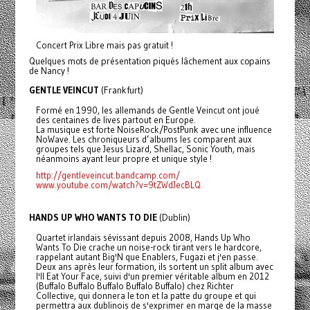
Concert Prix Libre mais pas gratuit !
Quelques mots de présentation piqués lâchement aux copains
de Nancy !
GENTLE VEINCUT
(Frankfurt)
Formé en 1990, les allemands de Gentle Veincut ont joué
des centaines de lives partout en Europe.
La musique est forte NoiseRock/PostPunk avec une influence
NoWave. Les chroniqueurs d’albums les comparent aux
groupes tels que Jesus Lizard, Shellac, Sonic Youth, mais
néanmoins ayant leur propre et unique style !
http://gentleveincut.bandcamp.com/
www.youtube.com/watch?v=9tZWdJecBLQ
HANDS UP WHO WANTS TO DIE
(Dublin)
Quartet irlandais sévissant depuis 2008, Hands Up Who
Wants To Die crache un noise-rock tirant vers le hardcore,
rappelant autant Big'N que Enablers, Fugazi et j'en passe.
Deux ans après leur formation, ils sortent un split album avec
I'll Eat Your Face, suivi d'un premier véritable album en 2012
(Buffalo Buffalo Buffalo Buffalo Buffalo) chez Richter
Collective, qui donnera le ton et la patte du groupe et qui
permettra aux dublinois de s'exprimer en marge de la masse