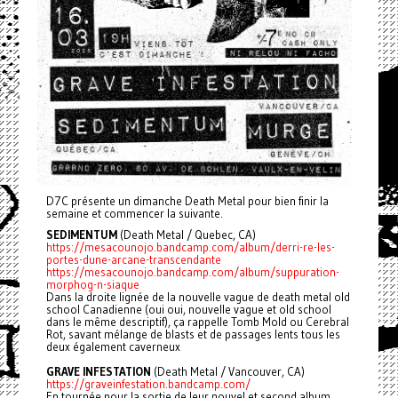
D7C présente un dimanche Death Metal pour bien finir la
semaine et commencer la suivante.
SEDIMENTUM
(Death Metal / Quebec, CA)
https://mesacounojo.bandcamp.com/album/derri-re-les-
portes-dune-arcane-transcendante
https://mesacounojo.bandcamp.com/album/suppuration-
morphog-n-siaque
Dans la droite lignée de la nouvelle vague de death metal old
school Canadienne (oui oui, nouvelle vague et old school
dans le même descriptif), ça rappelle Tomb Mold ou Cerebral
Rot, savant mélange de blasts et de passages lents tous les
deux également caverneux
GRAVE INFESTATION
(Death Metal / Vancouver, CA)
https://graveinfestation.bandcamp.com/
En tournée pour la sortie de leur nouvel et second album