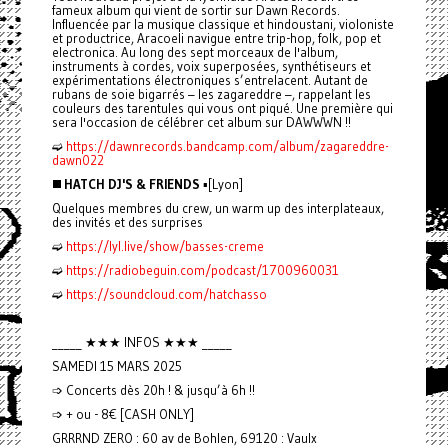
fameux album qui vient de sortir sur Dawn Records.
Influencée par la musique classique et hindoustani, violoniste
et productrice, Aracoeli navigue entre trip-hop, folk, pop et
electronica. Au long des sept morceaux de l'album,
instruments à cordes, voix superposées, synthétiseurs et
expérimentations électroniques s’entrelacent. Autant de
rubans de soie bigarrés – les zagareddre –, rappelant les
couleurs des tarentules qui vous ont piqué. Une première qui
sera l'occasion de célébrer cet album sur DAWWWN !!
➫
https://dawnrecords.bandcamp.com/album/zagareddre-
dawn022
◼️
HATCH DJ'S & FRIENDS
▪️[Lyon]
Quelques membres du crew, un warm up des interplateaux,
des invités et des surprises
➫
https://lyl.live/show/basses-creme
➫
https://radiobeguin.com/podcast/1700960031
➫
https://soundcloud.com/hatchasso
_____ ★★★ INFOS ★★★ _____
SAMEDI 15 MARS 2025
➩ Concerts dès 20h ! & jusqu’à 6h !!
➩ + ou - 8€ [CASH ONLY]
GRRRND ZERO : 60 av de Bohlen, 69120 : Vaulx