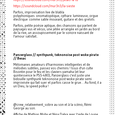
https://soundcloud.com/mur3n3/la-sieste
Parfois, improvisation live de blabla
polyphoniques onomatopéique, cythare lumineuse, orgue
électrique comme sable mouvant, guitare et des grelots.
Parfois, petite poésie aptique, des chansons qui parlent de
paysages vus et vécus, une jetée arrangée en jardin au bord
de la rive, un assoupissement par le sonore naissant de
l'amour satisfait..
Panzerglass // synthpunk, teknonoise post woke pirate
// Besac
Mélomanes amateurs d'harmonies intelligentes et de
mélodies subtiles, passez vos chemins ! Issus d'un culte
Bisontin pour le feu et les claviers yamaha (et leur
quintessence le PSS-480), Panzerglass c'est juste une
bidouille synthpunk teknonoise post-woke pirate semi
improvisée qui fait suer et parfois casse le grue… Au fond, il a
un Dieu, la speed polka !
@crew_relativement_sobre au son et à la scèno, Rémi
George au son.
Affiche de Mathias Mohy et Nina Dalva avec l'aide de Loupe