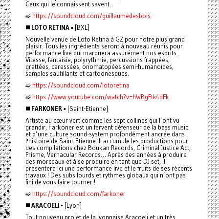
Ceux qui le connaissent savent.
➫
https://soundcloud.com/guillaumedesbois
◼️
LOTO RETINA
▪️ [BXL]
Nouvelle venue de Loto Retina à GZ pour notre plus grand
plaisir. Tous les ingrédients seront à nouveau réunis pour
performance live qui marquera assurément nos esprits.
Vitesse, fantaisie, polyrythmie, percussions frappées,
grattées, caressées, onomatopées semi-humanoïdes,
samples sautillants et cartoonesques.
➫
https://soundcloud.com/lotoretina
➫
https://www.youtube.com/watch?v=hWBgFtk4dFk
◼️
FARKONER
▪️ [Saint-Etienne]
Artiste au cœur vert comme les sept collines qui l’ont vu
grandir, Farkoner est un fervent défenseur de la bass music
et d’une culture sound-system profondément ancrée dans
l'histoire de Saint-Etienne. Il accumule les productions pour
des compilations chez Boukan Records, Criminal Justice Act,
Prisme, Vernacular Records… Après des années à produire
des morceaux et à se produire en tant que DJ set, il
présentera ici une performance live et le fruits de ses récents
travaux ! Des subs lourds et rythmes globaux qui n’ont pas
fini de vous faire tourner !
➫
https://soundcloud.com/farkoner
◼️
ARACOELI ▪️
[Lyon]
Tout nouveau projet de la lyonnaise Aracoeli et un très