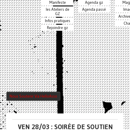
Manifeste
Agenda gz
Mag
les Ateliers de
Agenda passé
Ima
GZ
Archiv
Infos pratiques
Cha
Rejoindre gz
Nous Soutenir Via HelloAsso
VEN 28/03 : SOIRÉE DE SOUTIEN