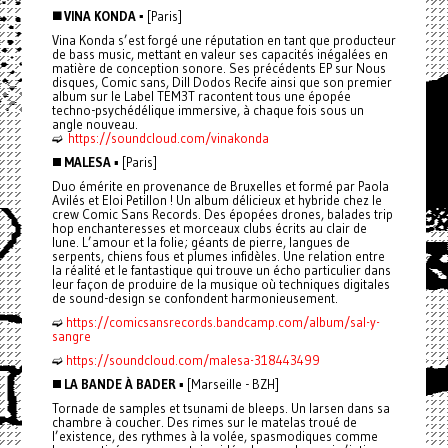
◼️ VINA KONDA ▪️
[Paris]
Vina Konda s’est forgé une réputation en tant que producteur
de bass music, mettant en valeur ses capacités inégalées en
matière de conception sonore. Ses précédents EP sur Nous
disques, Comic sans, Dill Dodos Recife ainsi que son premier
album sur le Label TEM3T racontent tous une épopée
techno-psychédélique immersive, à chaque fois sous un
angle nouveau.
➫
https://soundcloud.com/vinakonda
◼️
MALESA
▪️ [Paris]
Duo émérite en provenance de Bruxelles et formé par Paola
Avilés et Eloi Petillon ! Un album délicieux et hybride chez le
crew Comic Sans Records. Des épopées drones, balades trip
hop enchanteresses et morceaux clubs écrits au clair de
lune. L’amour et la folie; géants de pierre, langues de
serpents, chiens fous et plumes infidèles. Une relation entre
la réalité et le fantastique qui trouve un écho particulier dans
leur façon de produire de la musique où techniques digitales
de sound-design se confondent harmonieusement.
➫
https://comicsansrecords.bandcamp.com/album/sal-y-
sangre
➫
https://soundcloud.com/malesa-318443499
◼️
LA BANDE À BADER
▪️ [Marseille - BZH]
Tornade de samples et tsunami de bleeps. Un larsen dans sa
chambre à coucher. Des rimes sur le matelas troué de
l’existence, des rythmes à la volée, spasmodiques comme