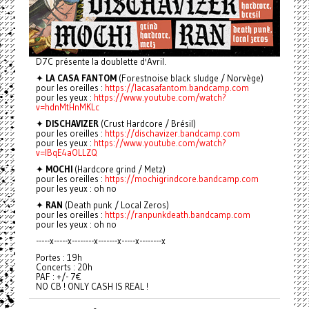
D7C présente la doublette d'Avril.
✦
LA CASA FANTOM
(Forestnoise black sludge / Norvège)
pour les oreilles :
https://lacasafantom.bandcamp.com
pour les yeux :
https://www.youtube.com/watch?
v=hdnMtHnMKLc
✦
DISCHAVIZER
(Crust Hardcore / Brésil)
pour les oreilles :
https://dischavizer.bandcamp.com
pour les yeux :
https://www.youtube.com/watch?
v=lBqE4aOLLZQ
✦
MOCHI
(Hardcore grind / Metz)
pour les oreilles :
https://mochigrindcore.bandcamp.com
pour les yeux : oh no
✦
RAN
(Death punk / Local Zeros)
pour les oreilles :
https://ranpunkdeath.bandcamp.com
pour les yeux : oh no
-----x-----x--------x-------x-----x--------x
Portes : 19h
Concerts : 20h
PAF : +/- 7€
NO CB ! ONLY CASH IS REAL !