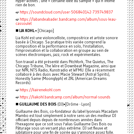
hyper-activés ; une « certaine idée du sample » qui n’intime
rien de bon.
➫
https://soundcloud.com/user-506840142-739749837
➫
https://labandeabader.bandcamp.com/album/sous-leau-
cassoulet
◼️
LIA KOHL
▪️ [Chicago]
Lia Kohl est une violoncelliste, compositrice et artiste sonore
basée à Chicago. Sa pratique très variée comprend la
composition et la performance en solo, l'installation,
l'improvisation et la collaboration en groupe au sein de
scènes électroniques, jazz, rock et expérimentales.
Son travail a été présenté dans Pitchfork, The Quietus, The
Chicago Tribune, The Wire et Downbeat Magazine, ainsi que
sur NPR, NTS Radio, Kunstradio et WFMU. Elle a récemment
collaboré à des duos avec Macie Stewart (Astral Spirits),
Honestly Same (Moonglyph) et ZRL (American Dreams
Records).
➫
https://liairenekohl.com
➫
https://liakohl.bandcamp.com/album/normal-sounds
◼️
GUILLAUME DES BOIS
(DJ)▪️[Drôme - Lyon]
Guillaume des Bois, co-fondateur du label lyonnais Macadam
Mambo est tout simplement à notre sens un des meilleur DJ
officiant depuis depuis de nombreuses années dans
l'hexagone que ce soit sous l'alias Guillaume Des Bois ou
Pâturage sous un versant plus extrême. DJ set fleuve et
jubilatoire pour une fin de soirée qui s'annonce assez folle.