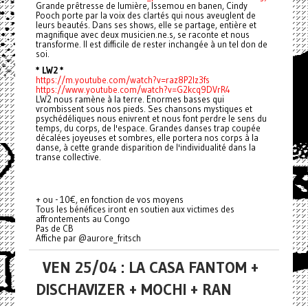
Grande prêtresse de lumière, Issemou en banen, Cindy
Pooch porte par la voix des clartés qui nous aveuglent de
leurs beautés. Dans ses shows, elle se partage, entière et
magnifique avec deux musicien.ne.s, se raconte et nous
transforme. Il est difficile de rester inchangée à un tel don de
soi.
* LW2 *
https://m.youtube.com/watch?v=raz8P2lz3fs
https://www.youtube.com/watch?v=G2kcq9DVrR4
LW2 nous ramène à la terre. Enormes basses qui
vrombissent sous nos pieds. Ses chansons mystiques et
psychédéliques nous enivrent et nous font perdre le sens du
temps, du corps, de l'espace. Grandes danses trap coupée
décalées joyeuses et sombres, elle portera nos corps à la
danse, à cette grande disparition de l'individualité dans la
transe collective.
+ ou - 10€, en fonction de vos moyens
Tous les bénéfices iront en soutien aux victimes des
affrontements au Congo
Pas de CB
Affiche par @aurore_fritsch
VEN 25/04 : LA CASA FANTOM +
DISCHAVIZER + MOCHI + RAN