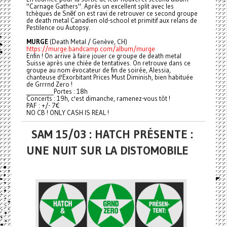
"Carnage Gathers". Après un excellent split avec les
tchèques de Sněť on est ravi de retrouver ce second groupe
de death metal Canadien old-school et primitif aux relans de
Pestilence ou Autopsy.
MURGE
(Death Metal / Genève, CH)
https://murge.bandcamp.com/album/murge
Enfin ! On arrive à faire jouer ce groupe de death metal
Suisse après une chiée de tentatives. On retrouve dans ce
groupe au nom évocateur de fin de soirée, Alessia,
chanteuse d'Exorbitant Prices Must Diminish, bien habituée
de Grrrnd Zero !
_________Portes : 18h
Concerts : 19h, c'est dimanche, ramenez-vous tôt !
PAF : +/- 7€
NO CB ! ONLY CASH IS REAL !
SAM 15/03 : HATCH PRÉSENTE :
UNE NUIT SUR LA DISTOMOBILE