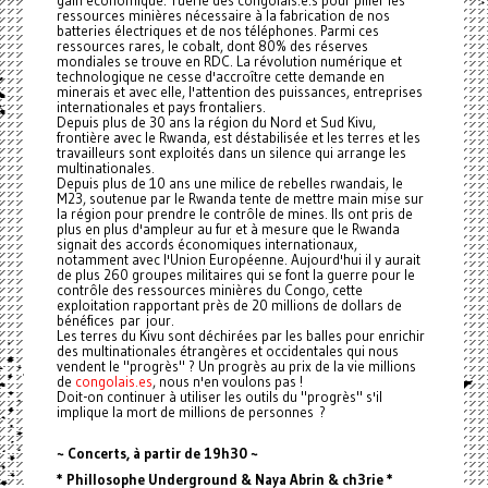
gain économique. Tuerie des congolais.e.s pour piller les
ressources minières nécessaire à la fabrication de nos
batteries électriques et de nos téléphones. Parmi ces
ressources rares, le cobalt, dont 80% des réserves
mondiales se trouve en RDC. La révolution numérique et
technologique ne cesse d'accroître cette demande en
minerais et avec elle, l'attention des puissances, entreprises
internationales et pays frontaliers.
Depuis plus de 30 ans la région du Nord et Sud Kivu,
frontière avec le Rwanda, est déstabilisée et les terres et les
travailleurs sont exploités dans un silence qui arrange les
multinationales.
Depuis plus de 10 ans une milice de rebelles rwandais, le
M23, soutenue par le Rwanda tente de mettre main mise sur
la région pour prendre le contrôle de mines. Ils ont pris de
plus en plus d'ampleur au fur et à mesure que le Rwanda
signait des accords économiques internationaux,
notamment avec l'Union Européenne. Aujourd'hui il y aurait
de plus 260 groupes militaires qui se font la guerre pour le
contrôle des ressources minières du Congo, cette
exploitation rapportant près de 20 millions de dollars de
bénéfices par jour.
Les terres du Kivu sont déchirées par les balles pour enrichir
des multinationales étrangères et occidentales qui nous
vendent le "progrès" ? Un progrès au prix de la vie millions
de
congolais.es
, nous n'en voulons pas !
Doit-on continuer à utiliser les outils du "progrès" s'il
implique la mort de millions de personnes ?
~ Concerts, à partir de 19h30 ~
* Phillosophe Underground & Naya Abrin & ch3rie *