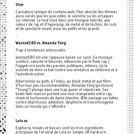
Oter
Caricature cynique de contenu web, Oter aborde des thèmes
aussi variés que les jeux vidéo, le sexisme ou les arnaques
sur internet. Le tout mixé dans une musique hybride, aux
odeurs de rap et d’hyperpop, de metal et de techno, de rock
et de spectacle vivant, pour les petits et les grands.
-
Wasted180 vs. Amanda Yvng
Trap à tendances antisociales
Wasted180 est une rappeuse basée sur Lyon. Sa musique
sombre, saturée et futuriste, influencée par le Punk rap /
Faggetcore porte des paroles politiques, intimes, où la
volonté de vivre se bat contre une tendance au nihilisme et à
l'autodestruction.
Biberonnée au goth, à l’indus, au black metal et aux films
d’horreur peu recommendables, Amanda Yvng (prononcé
"Young") plonge dans une trap queer et sépulcrale. Ses
beats faits maison portent une voix changeante entre rap,
chant et hurlements de dame blanche. Ælle partage ses luttes
contre dépression, addiction, dysphorie et transmisogynie
dans un monde qui s’effondre.
-
Lola xx
Euphorie, breaks et basses sont les trois ingrédients
principaux de l'arsenal de Lola xx. Jungle, UK hardcore,