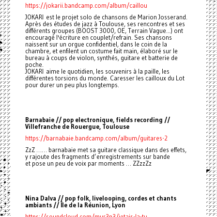
https://jokarii.bandcamp.com/album/caillou
JOKARI est le projet solo de chansons de Marion Josserand.
Après des études de jazz à Toulouse, ses rencontres et ses
différents groupes (BOOST 3000, OE, Terrain Vague...) ont
encouragé l'écriture en couplet/refrain. Ses chansons
naissent sur un orgue confidentiel, dans le coin de la
chambre, et enfilent un costume fait main, élaboré sur le
bureau à coups de violon, synthés, guitare et batterie de
poche.
JOKARI aime le quotidien, les souvenirs à la paille, les
différentes torsions du monde. Caresser les cailloux du Lot
pour durer un peu plus longtemps.
Barnabaie // pop electronique, fields recording //
Villefranche de Rouergue, Toulouse
https://barnabaie.bandcamp.com/album/guitares-2
ZzZ …… barnabaie met sa guitare classique dans des effets,
y rajoute des fragments d’enregistrements sur bande
et pose un peu de voix par moments … ZZzzZz
Nina Dalva // pop folk, livelooping, cordes et chants
ambiants // Île de la Réunion, Lyon
https://soundcloud.com/mur3n3/jetais-la-tu