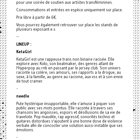
pour une soirée de soutien aux artistes transféminines.
Consommations et entrées en espèce uniquement sur place.
Prix libre à partir de 6€.
Vous pourrez également retrouver sur place les stands de
plusieurs exposant.e.s.
--
LINEUP :
KetaGirl
KetaGirl est une rappeuse trans non binaire racisée. Elle
explore avec Kido, son beatmaker, des genres allant de
l'hyperpop au rnb en passant par le jersey club. Son univers
raconte sa colère, ses amours, ses rapports a la drogue, au
sexe, à la famille, au genre au racisme, aux vss et à son envie
de tout cramer.
-
needle
Pute hystérique insupportable, elle s'amuse à piquer son
public avec ses mots pointus. Elle raconte à travers ses
chansons les angoisses, espoirs et désillusions de sa vie de
travelote. Pop maudite, rap agressif, sonorités techno et
guitares distordues s'ajoutent à une bonne dose de violence
verbale afin de concocter une solution aussi instable que ses
émotions.
-