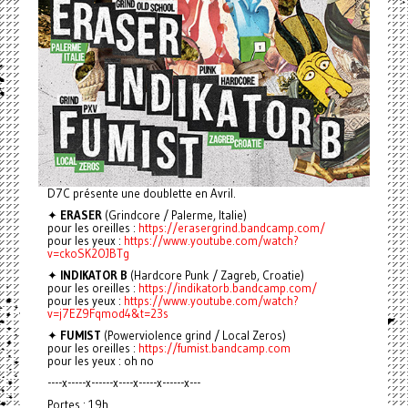
D7C présente une doublette en Avril.
✦
ERASER
(Grindcore / Palerme, Italie)
pour les oreilles :
https://erasergrind.bandcamp.com/
pour les yeux :
https://www.youtube.com/watch?
v=ckoSK2OJBTg
✦
INDIKATOR B
(Hardcore Punk / Zagreb, Croatie)
pour les oreilles :
https://indikatorb.bandcamp.com/
pour les yeux :
https://www.youtube.com/watch?
v=j7EZ9Fqmod4&t=23s
✦
FUMIST
(Powerviolence grind / Local Zeros)
pour les oreilles :
https://fumist.bandcamp.com
pour les yeux : oh no
----x-----x------x
----x-----x------x---
Portes : 19h