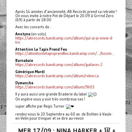
Après 14 années d’ancienneté, AB Records prend sa retraite !
On vous invite à notre Pot de Départ le 20.09 à Grrrnd Zero
(69) à partir de 18:00
Avec les concerts de :
Anotyne
(en solo)
https://abrecords.bandcamp.com/album/qui-ai-je-envie-d-
tre
Attention Le Tapis Prend Feu
https://attentionletapisprendfeu.bandcamp.com/.../boom...
Barnabaie
https://abrecords.bandcamp.com/album/guitares-2
Générique Mardi
https://abrecords.bandcamp.com/album/rebecca
Dymanche
https://abrecords.bandcamp.com/album/9h03
Il y aura aussi une grande Braderie du label
On espère vous y voir très nombreux-ses !
super affiche par Regis Turner
rendez-vous le 20 Septembre au 60 av. de Bohlen à Vaulx-
en-Velin pour trinquer et se dire au-revoir
MER 17/09 : NINA HARKER + }Ï{ +