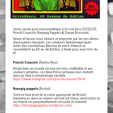
3eme soirée post-marionnettique à Grrrnd Zero 03/10/25:
Poncili Creación, Beanpig Puppets & Danae Brissonet.
Venez et laissez vous séduire et emporter par les nos demis-
dieux paiens masqués. Les créatures fantasmagoriques
tirées des cauchemars fièvreux de votre enfance se
rassemblent au 60 av. de Bohlen, à Vaulx pour vous tirer du
lit:
Poncili Creación
(Puerto-Rico)
Vivant dans un monde où tout est mou, malléable et aux
couleurs pétantes, ces deux frères jumeaux vous invitent
dans un rêve à morphologie variable.
https://www.instagram.com/poncilicreacion/?hl=fr
Beanpig puppets
(Bristol)
Sorti-es tout droit de la scène queerpunk de Bristol.
bienvenu-es dans un univers où tout est chaos, destruction et
où l'inerte est perpetuellement ressucité et réanimé.
https://beanpigpuppetry.wordpress.com/