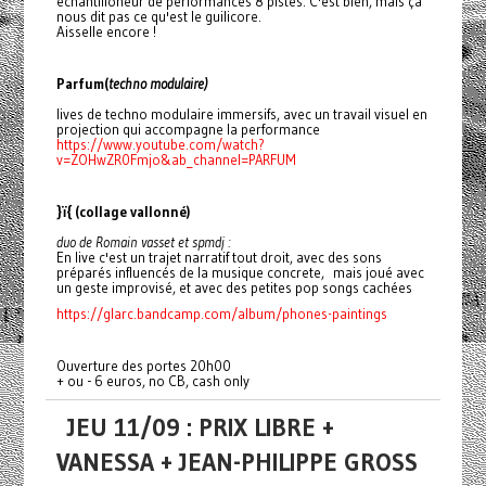
echantilloneur de performances 8 pistes. C'est bien, mais ça
nous dit pas ce qu'est le guilicore.
Aisselle encore !
Parfum(
techno modulaire)
lives de techno modulaire immersifs, avec un travail visuel en
projection qui accompagne la performance
https://www.youtube.com/watch?
v=ZOHwZR0Fmjo&ab_channel=PARFUM
}ï{ (collage vallonné)
duo de Romain vasset et spmdj :
En live c'est un trajet narratif tout droit, avec des sons
préparés influencés de la musique concrete, mais joué avec
un geste improvisé, et avec des petites pop songs cachées
https://glarc.bandcamp.com/album/phones-paintings
Ouverture des portes 20h00
+ ou - 6 euros, no CB, cash only
JEU 11/09 : PRIX LIBRE +
VANESSA + JEAN-PHILIPPE GROSS