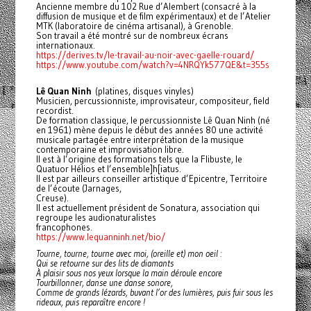
Ancienne membre du 102 Rue d’Alembert (consacré à la
diffusion de musique et de film expérimentaux) et de l’Atelier
MTK (laboratoire de cinéma artisanal), à Grenoble.
Son travail a été montré sur de nombreux écrans
internationaux.
https://derives.tv/le-travail-au-noir-avec-gaelle-rouard/
https://www.youtube.com/watch?v=4NRQYk577QE&t=355s
Lê Quan Ninh
(platines, disques vinyles)
Musicien, percussionniste, improvisateur, compositeur, field
recordist.
De formation classique, le percussionniste Lê Quan Ninh (né
en 1961) mène depuis le début des années 80 une activité
musicale partagée entre interprétation de la musique
contemporaine et improvisation libre.
Il est à l’origine des formations tels que la Flibuste, le
Quatuor Hélios et l’ensemble]h[iatus.
Il est par ailleurs conseiller artistique d’Epicentre, Territoire
de l’écoute (Jarnages,
Creuse).
Il est actuellement président de Sonatura, association qui
regroupe les audionaturalistes
francophones.
https://www.lequanninh.net/bio/
Tourne, tourne, tourne avec moi, (oreille et) mon oeil :
Qui se retourne sur des lits de diamants
À plaisir sous nos yeux lorsque la main déroule encore
Tourbillonner, danse une danse sonore,
Comme de grands lézards, buvant l’or des lumières, puis fuir sous les
rideaux, puis reparaître encore !