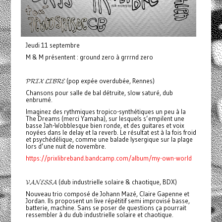
Jeudi 11 septembre
M & M présentent : ground zero à grrrnd zero
𝓟𝓡𝓘𝓧 𝓛𝓘𝓑𝓡𝓔 (pop expée overdubée, Rennes)
Chansons pour salle de bal détruite, slow saturé, dub
enbrumé.
Imaginez des rythmiques tropico-synthétiques un peu à la
The Dreams (merci Yamaha), sur lesquels s’empilent une
basse Jah-Wobblesque bien ronde, et des guitares et voix
noyées dans le delay et la reverb. Le résultat est à la fois froid
et psychédélique, comme une balade lysergique sur la plage
lors d’une nuit de novembre.
https://prixlibreband.bandcamp.com/album/my-own-world
𝓥𝓐𝓝𝓔𝓢𝓢𝓐 (dub industrielle solaire & chaotique, BDX)
Nouveau trio composé de Johann Mazé, Claire Gapenne et
Jordan. Ils proposent un live répétitif semi improvisé basse,
batterie, machine. Sans se poser de questions ça pourrait
ressembler à du dub industrielle solaire et chaotique.