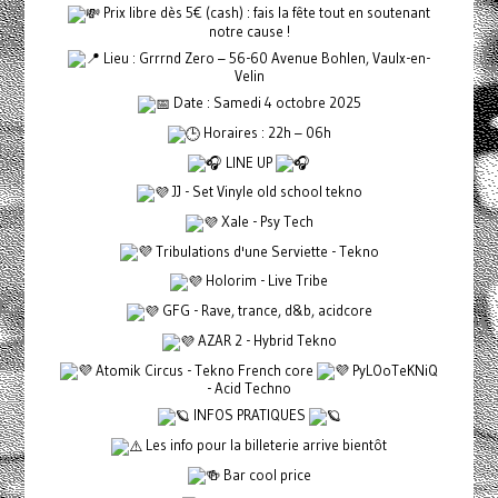
Prix libre dès 5€ (cash) : fais la fête tout en soutenant
notre cause !
Lieu : Grrrnd Zero – 56-60 Avenue Bohlen, Vaulx-en-
Velin
Date : Samedi 4 octobre 2025
Horaires : 22h – 06h
LINE UP
JJ - Set Vinyle old school tekno
Xale - Psy Tech
Tribulations d'une Serviette - Tekno
Holorim - Live Tribe
GFG - Rave, trance, d&b, acidcore
AZAR 2 - Hybrid Tekno
Atomik Circus - Tekno French core
PyLOoTeKNiQ
- Acid Techno
INFOS PRATIQUES
Les info pour la billeterie arrive bientôt
Bar cool price