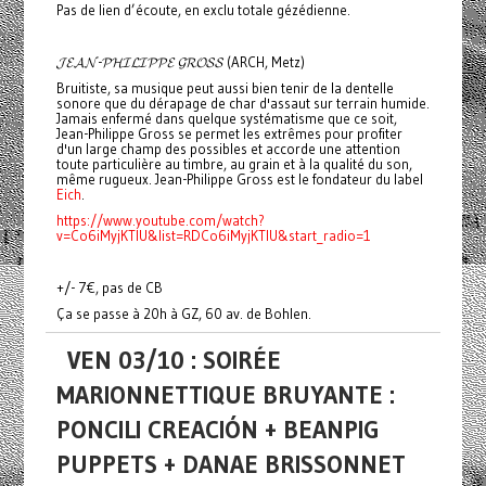
Pas de lien d’écoute, en exclu totale gézédienne.
𝓙𝓔𝓐𝓝-𝓟𝓗𝓘𝓛𝓘𝓟𝓟𝓔 𝓖𝓡𝓞𝓢𝓢 (ARCH, Metz)
Bruitiste, sa musique peut aussi bien tenir de la dentelle
sonore que du dérapage de char d'assaut sur terrain humide.
Jamais enfermé dans quelque systématisme que ce soit,
Jean-Philippe Gross se permet les extrêmes pour profiter
d'un large champ des possibles et accorde une attention
toute particulière au timbre, au grain et à la qualité du son,
même rugueux. Jean-Philippe Gross est le fondateur du label
Eich
.
https://www.youtube.com/watch?
v=Co6iMyjKTlU&list=RDCo6iMyjKTlU&start_radio=1
+/- 7€, pas de CB
Ça se passe à 20h à GZ, 60 av. de Bohlen.
VEN 03/10 : SOIRÉE
MARIONNETTIQUE BRUYANTE :
PONCILI CREACIÓN + BEANPIG
PUPPETS + DANAE BRISSONNET