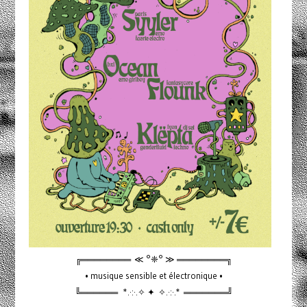
╔════════ ≪ °❈° ≫ ════════╗
• musique sensible et électronique •
╚══════ *.·:·.✧ ✦ ✧.·:·.* ═══════╝