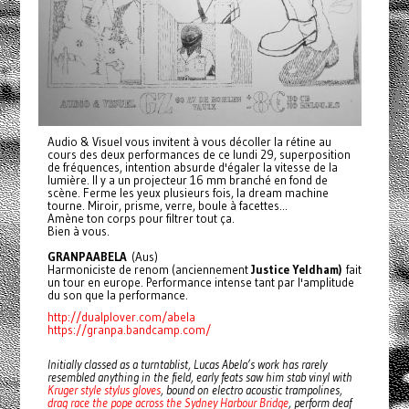
Audio & Visuel vous invitent à vous décoller la rétine au
cours des deux performances de ce lundi 29, superposition
de fréquences, intention absurde d'égaler la vitesse de la
lumière. Il y a un projecteur 16 mm branché en fond de
scène. Ferme les yeux plusieurs fois, la dream machine
tourne. Miroir, prisme, verre, boule à facettes...
Amène ton corps pour filtrer tout ça.
Bien à vous.
GRANPAABELA
(Aus)
Harmoniciste de renom (anciennement
Justice Yeldham)
fait
un tour en europe. Performance intense tant par l'amplitude
du son que la performance.
http://dualplover.com/abela
https://granpa.bandcamp.com/
Initially classed as a turntablist, Lucas Abela’s work has rarely
resembled anything in the field, early feats saw him stab vinyl with
Kruger style stylus gloves
, bound on electro acoustic trampolines,
drag race the pope across the Sydney Harbour Bridge
, perform deaf