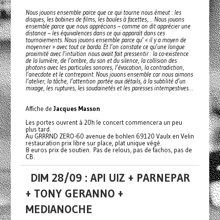
Nous jouons ensemble parce que ce qui tourne nous émeut : les
disques, les bobines de films, les boules à facettes,… Nous jouons
ensemble parce que nous apprécions – comme on dit apprécier une
distance – les équivalences dans ce qui apparaît dans ces
tournoiements. Nous jouons ensemble parce qu’ « il y a moyen de
moyenner » avec tout ce barda. Et l’on constate ce qu’une longue
proximité avec l’intuition nous avait fait pressentir : la co-existence
de la lumière, de l’ombre, du son et du silence, la collision des
photons avec les particules sonores, l’évocation, la contradiction,
l’anecdote et le contrepoint. Nous jouons ensemble car nous aimons
l’atelier, la tâche, l’attention portée aux détails, à la subtilité d’un
mixage, les ruptures, les soudainetés et les paresses intempestives…
Affiche de
Jacques Masson
Les portes ouvrent à 20h le concert commencera un peu
plus tard.
Au GRRRND ZERO-60 avenue de bohlen 69120 Vaulx en Velin
restauration prix libre sur place, plat unique végé.
8 euros prix de soutien. Pas de relous, pas de fachos, pas de
CB.
DIM 28/09 : API UIZ + PARNEPAR
+ TONY GERANNO +
MEDIANOCHE