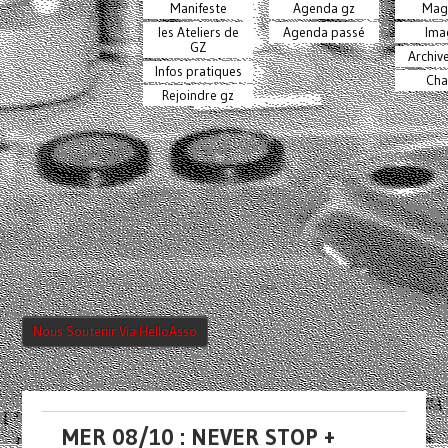
Manifeste
Agenda gz
Mag
les Ateliers de
Agenda passé
Ima
GZ
Archiv
Infos pratiques
Cha
Rejoindre gz
Nous Soutenir Via HelloAsso
MER 08/10 : NEVER STOP +