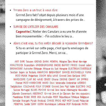
Trrrans Zero a un truc à vous dire
Grrrnd Zero fait l’objet depuis plusieurs mois d’une
campagne de dénigrement, à travers des prises de...
SURVIE DE L'ATELIER DES CANULARS
Cagnotte
L’Atelier des Canulars a eu une fin d'année
bien mouvementée : - Fin octobre le lieu a...
Alors c'est vrai, tu t'es enfin décidé à rejoindre Grrrndzero?
Si tu es arrivé sur cette page, c'est que tu envisages de
participer à Grrrnd Zero. Merci, on va...
ART
EXPE
Taiwan
GRIND
DARK
MENTAL
Pologne
Îles Féroé
Norvège
KRAUTROCK
Exposition
UNDERGROUND
INDIE
BUFFET FROID
Grand salon
BREAKCORE
Autriche
Ethiopie
Afrique du Sud
Hongrie
ELECTROACOUSTIQUE
Soutien
Japon
Le Tostaki
ANARCHO
BREAKBEAT
DANCE
ROCKABILLY
FUNK
POST-PUNK
Projection
DOOM
NEW WAVE
Grrrnd Zero Gerland
EMO
HARDCORE
CLAP
NO WAVE
CRUST
Ghana
DRONE
CHANT
UK
IMPRO
France
POST-HARDCORE
HARD
Divx
Venezuela
Indonésie
WEIRDO
Tadjikistan
COLDWAVE
FOLK
STONER
Grrrnd Zero
Mp3
Vidéo
ELECTRO
JAZZ
Suisse
Portugal
BLUES
PSYCHE
Grrrnd Zero Vaise
Allemagne
Nouvelle-
Zélande
Danemark
ABSTRACT
Grrrnd Zero et le Clacson
Bar des capucins
Macédoine
PUNK
FREE
USA
Australie
POST
République Tchèque
Belgique
Somalie
Kraspek Mysik
Festival
CHAOS
PROG
HIP HOP
Israel
Malaysie
MINIMAL
Suède
SURF
GOTH
Numérique
Lettonie
POP
Finlande
MATH