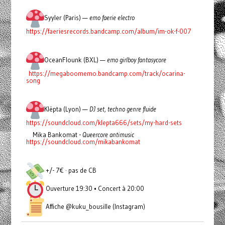
Syyler (Paris) —
emo faerie electro
https://faeriesrecords.bandcamp.com/album/im-ok-f-007
OceanFlounk (BXL) —
emo girlboy fantasycore
https://megaboomemo.bandcamp.com/track/ocarina-
song
Klëpta (Lyon) —
DJ set, techno genre fluide
https://soundcloud.com/klepta666/sets/my-hard-sets
Mika Bankomat -
Queercore antimusic
https://soundcloud.com/mikabankomat
+/- 7€ · pas de CB
Ouverture 19:30 • Concert à 20:00
Affiche @kuku_bousille (Instagram)