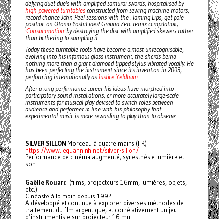
defying duet duels with amplified samurai swords, hospitalised by
high powered turntables
constructed from sewing machine motors,
record chance John Peel sessions with the Flaming Lips, get pole
position on Otomo Yoshihides' Ground Zero remix compilation;
'Consummation
' by destroying the disc with amplified skewers rather
than bothering to sampling it.
Today these turntable roots have become almost unrecognisable,
evolving into his infamous glass instrument, the shards being
nothing more than a giant diamond tipped stylus vibrated vocally. He
has been perfecting the instrument since it's invention in 2003,
performing internationally as
Justice Yeldham
.
After a long performance career his ideas have morphed into
participatory sound installations, or more accurately large-scale
instruments for musical play devised to switch roles between
audience and performer in line with his philosophy that
experimental music is more rewarding to play than to observe.
SILVER SILLON
Morceau à quatre mains (FR)
https://www.lequanninh.net/silver-sillon/
Performance de cinéma augmenté, synesthésie lumière et
son.
Gaëlle Rouard
(films, projecteurs 16mm, lumières, objets,
etc.)
Cinéaste à la main depuis 1992.
A développé et continue à explorer diverses méthodes de
traitement du film argentique, et corrélativement un jeu
d’instrumentiste sur projecteur 16 mm.