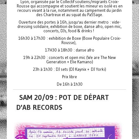
Lyon, organisée par le Collectif soutiens/migrants Croix-
Rousse qui accompagne et soutient les mineur·es isolé·es en
recours vivant à la rue, notamment au campement du jardin
des Chartreux et au squat du Pa55age.
Ouverture des portes à 16h, jusqu'au dernier metro : vide-
dressing solidaire, exhibition de boxe, danse afro, open mic,
concerts, DJs, food & drinks !
16h30 à 17h30 : exhibition de Boxe (Boxe Populaire Croix-
Rousse),
17H30 à 18h30 : danse afro
19h à 22h30 : concerts et open mic (We are The New
Generation + Elie Kamano)
23h à 1h30 : DJ sets (DJ Kaynix + DJ Yorki)
Prix libre
De 16h à 1h30
SAM 20/09 : POT DE DÉPART
D'AB RECORDS