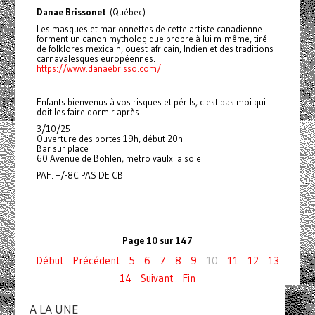
Danae Brissonet
(Québec)
Les masques et marionnettes de cette artiste canadienne
forment un canon mythologique propre à lui m-même, tiré
de folklores mexicain, ouest-africain, Indien et des traditions
carnavalesques européennes.
https://www.danaebrisso.com/
Enfants bienvenus à vos risques et périls, c'est pas moi qui
doit les faire dormir après.
3/10/25
Ouverture des portes 19h, début 20h
Bar sur place
60 Avenue de Bohlen, metro vaulx la soie.
PAF: +/-8€ PAS DE CB
Page 10 sur 147
Début
Précédent
5
6
7
8
9
10
11
12
13
14
Suivant
Fin
A LA UNE