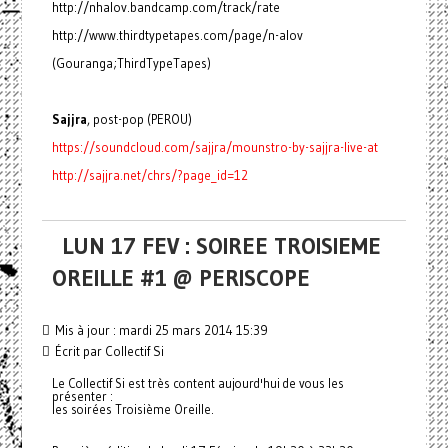
http://nhalov.bandcamp.com/track/rate
http://www.thirdtypetapes.com/page/n-alov
(Gouranga;ThirdTypeTapes)
Sajjra
, post-pop (PEROU)
https://soundcloud.com/sajjra/mounstro-by-sajjra-live-at
http://sajjra.net/chrs/?page_id=12
LUN 17 FEV : SOIREE TROISIEME
OREILLE #1 @ PERISCOPE
Mis à jour : mardi 25 mars 2014 15:39
Écrit par Collectif Si
Le Collectif Si est très content aujourd'hui de vous les
présenter :
les soirées Troisième Oreille.