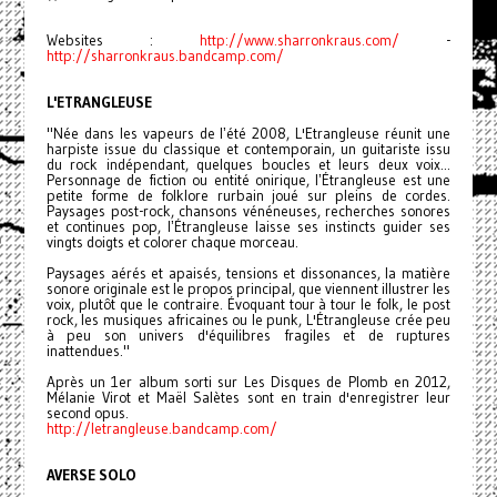
Websites :
http://www.sharronkraus.com/
-
http://sharronkraus.bandcamp.com/
L'ETRANGLEUSE
"Née dans les vapeurs de lʼété 2008, L'Etrangleuse réunit une
harpiste issue du classique et contemporain, un guitariste issu
du rock indépendant, quelques boucles et leurs deux voix...
Personnage de fiction ou entité onirique, lʼÉtrangleuse est une
petite forme de folklore rurbain joué sur pleins de cordes.
Paysages post-rock, chansons vénéneuses, recherches sonores
et continues pop, lʼÉtrangleuse laisse ses instincts guider ses
vingts doigts et colorer chaque morceau.
Paysages aérés et apaisés, tensions et dissonances, la matière
sonore originale est le propos principal, que viennent illustrer les
voix, plutôt que le contraire. Évoquant tour à tour le folk, le post
rock, les musiques africaines ou le punk, L'Étrangleuse crée peu
à peu son univers d'équilibres fragiles et de ruptures
inattendues."
Après un 1er album sorti sur Les Disques de Plomb en 2012,
Mélanie Virot et Maël Salètes sont en train d'enregistrer leur
second opus.
http://letrangleuse.bandcamp.com/
AVERSE SOLO