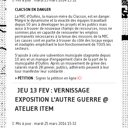
Mis à jour : mardi 25 mars 2014 15:32
CLACSON EN DANGER
La MJC d'Oullins, la maison-mère du Clacson, est en danger.
Malgré le dynamisme et la vivacité des équipes travaillant
depuis 50 ans à développer les projets et les publics mais
aussi à trouver de nouveaux champs de ressources, nous ne
sommes plus en capacité de renouveler les emplois
permanents nécessaires à la tenue des missions de la MJC.
Les causes sont en partie à trouver du côté des locaux exigus
et inadaptés empêchant le bon fonctionnement de TOUS les
secteurs.
S'ajoute à cela une subvention municipale stagnante depuis
10 ans et un manque d'engagement claire de la part de la
municipalité d'Oullins. Après un mouvement de grève des
salariés mardi 28 janvier, publics, adhérents peuvent à leur
tour manifester leur solidarité :
> PÉTITION
: Signer la pétition en ligne
ICI
JEU 13 FEV : VERNISSAGE
EXPOSITION L'AUTRE GUERRE @
ATELIER ITEM
Mis à jour : mardi 25 mars 2014 15:32