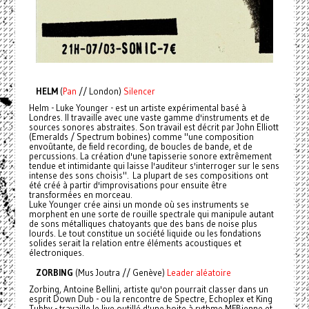
HELM
(
Pan
// London)
Silencer
Helm - Luke Younger - est un artiste expérimental basé à
Londres. Il travaille avec une vaste gamme d'instruments et de
sources sonores abstraites. Son travail est décrit par John Elliott
(Emeralds / Spectrum bobines) comme "une composition
envoûtante, de field recording, de boucles de bande, et de
percussions. La création d'une tapisserie sonore extrêmement
tendue et intimidante qui laisse l'auditeur s'interroger sur le sens
intense des sons choisis". La plupart de ses compositions ont
été créé à partir d'improvisations pour ensuite être
transformées en morceau.
Luke Younger crée ainsi un monde où ses instruments se
morphent en une sorte de rouille spectrale qui manipule autant
de sons métalliques chatoyants que des bans de noise plus
lourds. Le tout constitue un société liquide ou les fondations
solides serait la relation entre éléments acoustiques et
électroniques.
ZORBING
(Mus Joutra // Genève)
Leader aléatoire
Zorbing, Antoine Bellini, artiste qu'on pourrait classer dans un
esprit Down Dub - ou la rencontre de Spectre, Echoplex et King
Tubby - travaille le live outillé d'une boite à rythme MFBienne et