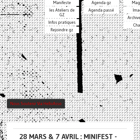
Manifeste
Agenda gz
Mag
les Ateliers de
Agenda passé
Ima
GZ
Archiv
Infos pratiques
Cha
Rejoindre gz
Nous Soutenir Via HelloAsso
28 MARS & 7 AVRIL : MINIFEST -