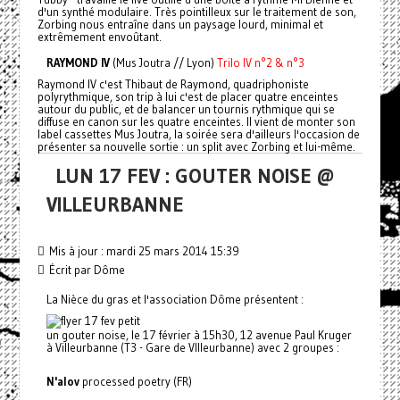
d'un synthé modulaire. Très pointilleux sur le traitement de son,
Zorbing nous entraîne dans un paysage lourd, minimal et
extrêmement envoûtant.
RAYMOND IV
(Mus Joutra // Lyon)
Trilo IV n°2 & n°3
Raymond IV c'est Thibaut de Raymond, quadriphoniste
polyrythmique, son trip à lui c'est de placer quatre enceintes
autour du public, et de balancer un tournis rythmique qui se
diffuse en canon sur les quatre enceintes. Il vient de monter son
label cassettes Mus Joutra, la soirée sera d'ailleurs l'occasion de
présenter sa nouvelle sortie : un split avec Zorbing et lui-même.
LUN 17 FEV : GOUTER NOISE @
VILLEURBANNE
Mis à jour : mardi 25 mars 2014 15:39
Écrit par Dôme
La Nièce du gras et l'association Dôme présentent :
un gouter noise, le 17 février à 15h30, 12 avenue Paul Kruger
à Villeurbanne (T3 - Gare de VIlleurbanne) avec 2 groupes :
N'alov
processed poetry (FR)