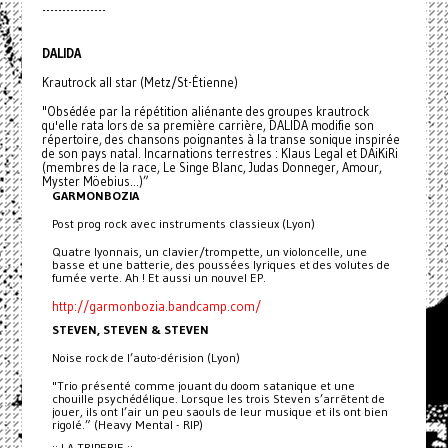
----------------
DALIDA
Krautrock all star (Metz/St-Étienne)
"Obsédée par la répétition aliénante des groupes krautrock
qu'elle rata lors de sa première carrière, DALIDA modifie son
répertoire, des chansons poignantes à la transe sonique inspirée
de son pays natal. Incarnations terrestres : Klaus Legal et DAiKiRi
(membres de la race, Le Singe Blanc, Judas Donneger, Amour,
Myster Möebius...)”
GARMONBOZIA
Post prog rock avec instruments classieux (Lyon)
Quatre lyonnais, un clavier/trompette, un violoncelle, une
basse et une batterie, des poussées lyriques et des volutes de
fumée verte. Ah ! Et aussi un nouvel EP.
http://garmonbozia.bandcamp.com/
STEVEN, STEVEN & STEVEN
Noise rock de l’auto-dérision (Lyon)
"Trio présenté comme jouant du doom satanique et une
chouille psychédélique. Lorsque les trois Steven s’arrêtent de
jouer, ils ont l’air un peu saouls de leur musique et ils ont bien
rigolé.” (Heavy Mental - RIP)
:: LA TRIPERIE ::