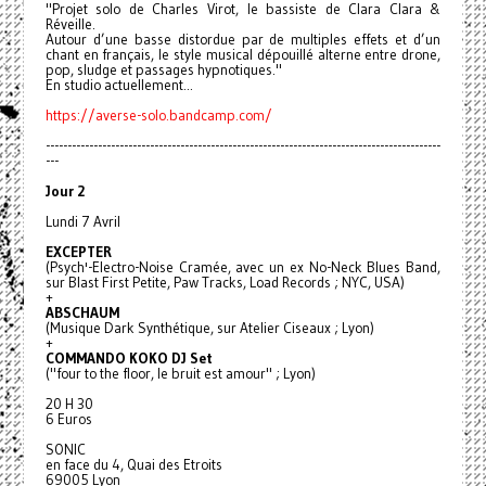
"Projet solo de Charles Virot, le bassiste de Clara Clara &
Réveille.
Autour d’une basse distordue par de multiples effets et d’un
chant en français, le style musical dépouillé alterne entre drone,
pop, sludge et passages hypnotiques."
En studio actuellement...
https://averse-solo.bandcamp.com/
-------------------------------------------------------------------------------------------
---
Jour 2
Lundi 7 Avril
EXCEPTER
(Psych'-Electro-Noise Cramée, avec un ex No-Neck Blues Band,
sur Blast First Petite, Paw Tracks, Load Records ; NYC, USA)
+
ABSCHAUM
(Musique Dark Synthétique, sur Atelier Ciseaux ; Lyon)
+
COMMANDO KOKO DJ Set
("four to the floor, le bruit est amour" ; Lyon)
20 H 30
6 Euros
SONIC
en face du 4, Quai des Etroits
69005 Lyon