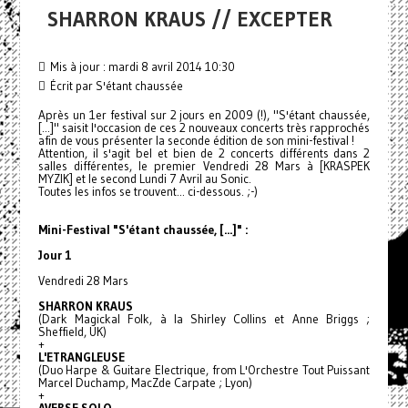
SHARRON KRAUS // EXCEPTER
Mis à jour : mardi 8 avril 2014 10:30
Écrit par S'étant chaussée
Après un 1er festival sur 2 jours en 2009 (!), "S'étant chaussée,
[...]" saisit l'occasion de ces 2 nouveaux concerts très rapprochés
afin de vous présenter la seconde édition de son mini-festival !
Attention, il s'agit bel et bien de 2 concerts différents dans 2
salles différentes, le premier Vendredi 28 Mars à [KRASPEK
MYZIK] et le second Lundi 7 Avril au Sonic.
Toutes les infos se trouvent... ci-dessous. ;-)
Mini-Festival "S'étant chaussée, [...]" :
Jour 1
Vendredi 28 Mars
SHARRON KRAUS
(Dark Magickal Folk, à la Shirley Collins et Anne Briggs ;
Sheffield, UK)
+
L'ETRANGLEUSE
(Duo Harpe & Guitare Electrique, from L'Orchestre Tout Puissant
Marcel Duchamp, MacZde Carpate ; Lyon)
+