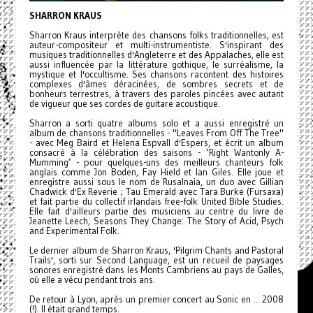
SHARRON KRAUS
Sharron Kraus interprète des chansons folks traditionnelles, est
auteur-compositeur et multi-instrumentiste. S'inspirant des
musiques traditionnelles d'Angleterre et des Appalaches, elle est
aussi influencée par la littérature gothique, le surréalisme, la
mystique et l'occultisme. Ses chansons racontent des histoires
complexes d'âmes déracinées, de sombres secrets et de
bonheurs terrestres, à travers des paroles pincées avec autant
de vigueur que ses cordes de guitare acoustique.
Sharron a sorti quatre albums solo et a aussi enregistré un
album de chansons traditionnelles - "Leaves From Off The Tree"
- avec Meg Baird et Helena Espvall d'Espers, et écrit un album
consacré à la célébration des saisons - ‘Right Wantonly A-
Mumming’ - pour quelques-uns des meilleurs chanteurs folk
anglais comme Jon Boden, Fay Hield et Ian Giles. Elle joue et
enregistre aussi sous le nom de Rusalnaia, un duo avec Gillian
Chadwick d'Ex Reverie ; Tau Emerald avec Tara Burke (Fursaxa)
et fait partie du collectif irlandais free-folk United Bible Studies.
Elle fait d'ailleurs partie des musiciens au centre du livre de
Jeanette Leech, Seasons They Change: The Story of Acid, Psych
and Experimental Folk.
Le dernier album de Sharron Kraus, 'Pilgrim Chants and Pastoral
Trails', sorti sur Second Language, est un recueil de paysages
sonores enregistré dans les Monts Cambriens au pays de Galles,
où elle a vécu pendant trois ans.
De retour à Lyon, après un premier concert au Sonic en ... 2008
(!). Il était grand temps.