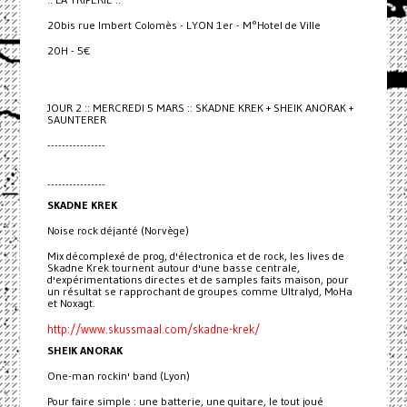
20bis rue Imbert Colomès - LYON 1er - M°Hotel de Ville
20H - 5€
JOUR 2 :: MERCREDI 5 MARS :: SKADNE KREK + SHEIK ANORAK +
SAUNTERER
----------------
----------------
SKADNE KREK
Noise rock déjanté (Norvège)
Mix décomplexé de prog, d'électronica et de rock, les lives de
Skadne Krek tournent autour d'une basse centrale,
d'expérimentations directes et de samples faits maison, pour
un résultat se rapprochant de groupes comme Ultralyd, MoHa
et Noxagt.
http://www.skussmaal.com/skadne-krek/
SHEIK ANORAK
One-man rockin' band (Lyon)
Pour faire simple : une batterie, une guitare, le tout joué