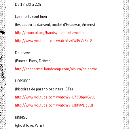
De 17h30 à 22h
Les morts vont bien
(les cadavres dansent, moitié d’Headwar, Amiens)
http://moncul.org/bands/les-morts-vont-bien
http://www.youtube.com/watch?v=tWfFcVz8cc8
Delacave
(Funeral Party, Drôme)
http://sebnormal.bandcamp.com/album/delacave
HOPOPOP
(histoires de parano ordinaire, STé)
http://www.youtube.com/watch?v=L73DbpXGvLU
http://www.youtube.com/watch?v=j3btvWDg5QI
KINRISU
(ghost love, Paris)