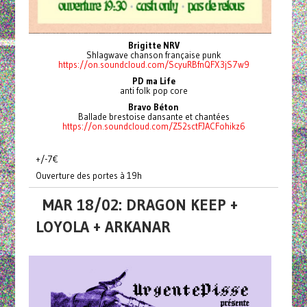
Brigitte NRV
Shlagwave chanson française punk
https://on.soundcloud.com/ScyuRBfnQFX3jS7w9
PD ma Life
anti folk pop core
Bravo Béton
Ballade brestoise dansante et chantées
https://on.soundcloud.com/Z52sctFJACFohikz6
+/-7€
Ouverture des portes à 19h
MAR 18/02: DRAGON KEEP +
LOYOLA + ARKANAR