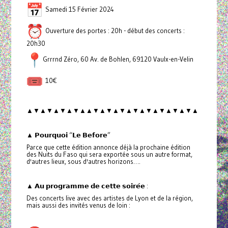
Samedi 15 Février 2024
Ouverture des portes : 20h - début des concerts :
20h30
Grrrnd Zéro, 60 Av. de Bohlen, 69120 Vaulx-en-Velin
10€
▲▼▲▼▲▼▲▼▲▲▼▲▼▲▼▲▼▲▼▲▼▲▼▲▼▲
▲ 𝗣𝗼𝘂𝗿𝗾𝘂𝗼𝗶 “𝗟𝗲 𝗕𝗲𝗳𝗼𝗿𝗲”
Parce que cette édition annonce déjà la prochaine édition
des Nuits du Faso qui sera exportée sous un autre format,
d'autres lieux, sous d'autres horizons….
▲ 𝗔𝘂 𝗽𝗿𝗼𝗴𝗿𝗮𝗺𝗺𝗲 𝗱𝗲 𝗰𝗲𝘁𝘁𝗲 𝘀𝗼𝗶𝗿𝗲́𝗲 :
Des concerts live avec des artistes de Lyon et de la région,
mais aussi des invités venus de loin :