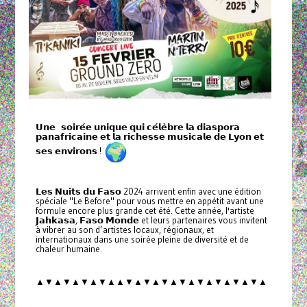
𝗨𝗻𝗲 𝘀𝗼𝗶𝗿𝗲́𝗲 𝘂𝗻𝗶𝗾𝘂𝗲 𝗾𝘂𝗶 𝗰𝗲́𝗹𝗲̀𝗯𝗿𝗲 𝗹𝗮 𝗱𝗶𝗮𝘀𝗽𝗼𝗿𝗮
𝗽𝗮𝗻𝗮𝗳𝗿𝗶𝗰𝗮𝗶𝗻𝗲 𝗲𝘁 𝗹𝗮 𝗿𝗶𝗰𝗵𝗲𝘀𝘀𝗲 𝗺𝘂𝘀𝗶𝗰𝗮𝗹𝗲 𝗱𝗲 𝗟𝘆𝗼𝗻 𝗲𝘁
𝘀𝗲𝘀 𝗲𝗻𝘃𝗶𝗿𝗼𝗻𝘀 !
𝗟𝗲𝘀 𝗡𝘂𝗶𝘁𝘀 𝗱𝘂 𝗙𝗮𝘀𝗼 2024 arrivent enfin avec une édition
spéciale "Le Before" pour vous mettre en appétit avant une
formule encore plus grande cet été. Cette année, l'artiste
𝗝𝗮𝗵𝗸𝗮𝘀𝗮, 𝗙𝗮𝘀𝗼 𝗠𝗼𝗻𝗱𝗲 et leurs partenaires vous invitent
à vibrer au son d’artistes locaux, régionaux, et
internationaux dans une soirée pleine de diversité et de
chaleur humaine.
▲▼▲▼▲▼▲▼▲▲▼▲▼▲▼▲▼▲▼▲▼▲▼▲▼▲