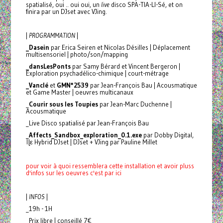
spatialisé, oui .. oui oui, un
live
disco SPA-TIA-LI-Sé, et on
finira par un DJset avec VJing.
|
PROGRAMMATION
|
_Dasein
par Erica Seiren et Nicolas Désilles | Déplacement
multisensoriel | photo/son/mapping
_dansLesPonts
par Samy Bérard et Vincent Bergeron |
Exploration psychadélico-chimique | court-métrage
_Vanclé
et
GMN*2539
par Jean-François Bau | Acousmatique
et Game Master | oeuvres multicanaux
_
Courir sous les Toupies
par Jean-Marc Duchenne |
Acousmatique
_Live Disco spatialisé par Jean-François Bau
_
Affects_Sandbox_exploration_0.1.exe
par Dobby Digital,
Îɭε Hybrid DJset | DJset + VJing par Pauline Millet
pour voir à quoi ressemblera cette installation et avoir pluss
d'infos sur les oeuvres c'est par ici
|
INFOS
|
_19h - 1H
_Prix libre | conseillé 7€