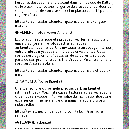
Fureur et désespoir s’entrelacent dans la musique de Ratten,
où le black metal côtoie l’urgence du crust et la lourdeur du
sludge. Un mur de son crasseux et implacable, porté par une
rage viscérale.
https://arsenicsolaris.bandcamp.com/album/la-longue-
marche
🌑 HEMENE (Folk / Power Ambient)
Exploration ésotérique et introspective, Hemene sculpte un
univers sonore entre folk spectral et nappes
ambientes/industrielles. Une invitation à un voyage intérieur,
entre ombres mystiques et mélodies envoûtantes. Cette
soirée sera également l’occasion de célébrer la release
party de son premier album, The Dreadful Mist, fraîchement
sorti sur Arsenic Solaris.
https://arsenicsolaris.bandcamp.com/album/the-dreadful-
mist
🔮 NAMSCHA (Noise Rituelle)
Un rituel sonore où se mêlent noise, dark ambient et
rythmes tribaux. Voix instinctives, textures abrasives et sons
organiques invoquent l’universalité du monde spirituel. Une
expérience immersive entre chamanisme et distorsions
industrielles.
https://syrinxmusicfr.bandcamp.com/album/namscha-
ramage
🌧️ PLUVIA (Blackgaze)