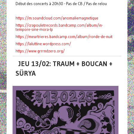
Début des concerts à 20h30 - Pas de CB / Pas de relou
https://m.soundcloud.com/anomaliemagnetique
https://crapouletrecords.bandcamp.com/album/in-
tempore-sine-mora-lp
https://meurtrieres.bandcamp.com/album/ronde-de-nuit
https://laluttine.wordpress.com/
https://www.grrrndzero.org/
JEU 13/02: TRAUM + BOUCAN +
SÜRYA