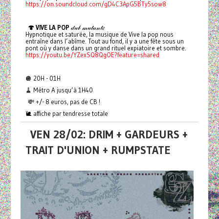
https://on.soundcloud.com/gD4C3ApG5BTy5sow8
🍄 VIVE LA POP
𝒹𝓊𝒷 𝓂𝓊𝓉𝒶𝓃𝓉𝑒
Hypnotique et saturée, la musique de Vive la pop nous
entraîne dans l’abîme. Tout au fond, il y a une fête sous un
pont où y danse dans un grand rituel expiatoire et sombre.
https://youtu.be/YZexSQ8QgOE?feature=shared
🪩 20H - 01H
🧹 Métro A jusqu’à 1H40
💸 +/- 8 euros, pas de CB !
🐌 affiche par tendresse totale
VEN 28/02: DRIM + GARDEURS +
TRAIT D'UNION + RUMPSTATE