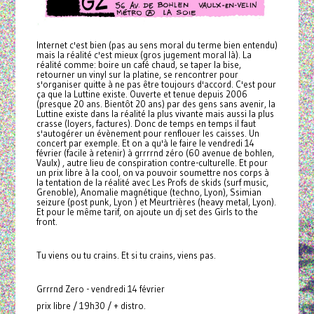
Internet c'est bien (pas au sens moral du terme bien entendu)
mais la réalité c'est mieux (gros jugement moral là). La
réalité comme: boire un café chaud, se taper la bise,
retourner un vinyl sur la platine, se rencontrer pour
s'organiser quitte à ne pas être toujours d'accord. C'est pour
ça que la Luttine existe. Ouverte et tenue depuis 2006
(presque 20 ans. Bientôt 20 ans) par des gens sans avenir, la
Luttine existe dans la réalité la plus vivante mais aussi la plus
crasse (loyers, factures). Donc de temps en temps il faut
s'autogérer un évènement pour renflouer les caisses. Un
concert par exemple. Et on a qu'à le faire le vendredi 14
février (facile à retenir) à grrrrnd zéro (60 avenue de bohlen,
Vaulx) , autre lieu de conspiration contre-culturelle. Et pour
un prix libre à la cool, on va pouvoir soumettre nos corps à
la tentation de la réalité avec Les Profs de skids (surf music,
Grenoble), Anomalie magnétique (techno, Lyon), Ssimian
seizure (post punk, Lyon ) et Meurtrières (heavy metal, Lyon).
Et pour le même tarif, on ajoute un dj set des Girls to the
front.
Tu viens ou tu crains. Et si tu crains, viens pas.
Grrrnd Zero - vendredi 14 février
prix libre / 19h30 / + distro.