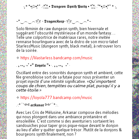
·̩̩̥͙＊*•̩̩͙✩•̩̩͙*˚ .·͙*̩̩͙˚̩̥̩̥*̩̩̥͙ • 𝕯𝖚𝖓𝖌𝖊𝖔𝖓 𝕾𝖞𝖓𝖙𝖍 𝕻𝖆𝖗𝖙𝖞 • *̩̩̥͙˚̩̥̩̥*̩̩͙‧͙ .˚*•̩̩͙✩•̩̩͙*˚＊·̩̩̥͙
~*‿︵‿︵୨˚̣̣̣͙୧ - 𝕯𝖗𝖆𝖌𝖔𝖓𝕶𝖊𝖊𝖕- ୨˚̣̣̣͙୧‿︵‿︵*~
Solo féminin de raw dungeon synth, bien hivernale et
suggérant l’obscurité mystérieuse d’un monde fantasy….
Telle une colportrice de matériaux rares, notre invitée
rennaise bourlinguera avec de la distro de son micro-label
StarlessMusic (dungeon synth, black metal), à retrouver lors
de la soirée.
✧
https://lilastarless.bandcamp.com/music
. ｡◦◦｡·◦ﾟ•° 𝕷𝖔𝖞𝖔𝖑𝖆 °• ·. ｡｡◦◦。◦ﾟ·
Oscillant entre des sonorités dungeon synth et ambient, cette
fée grenobloise sort de sa futaie pour nous présenter un
projet injecté d’une intimité significative. «𝘘𝘶’𝘪𝘮𝘱𝘰𝘳𝘵𝘦𝘯𝘵
𝘤𝘰𝘶𝘱𝘴 𝘥𝘦 𝘤𝘩𝘪𝘦𝘯, 𝘵𝘦𝘮𝘱ê𝘵𝘦𝘴 𝘰𝘶 𝘤𝘢𝘭𝘮𝘦 𝘱𝘭𝘢𝘵, 𝘱𝘶𝘪𝘴𝘲𝘶’𝘪𝘭 𝘺 𝘢
𝘤𝘦𝘵𝘵𝘦 é𝘵𝘰𝘪𝘭𝘦.»
✧
https://loyola777.bandcamp.com/music
.·:*¨༺ 𝖆𝖗𝕶𝖆𝖓𝖆𝖗 ༻¨*:·.
Avec Les Cris de Mélusine, Arkanar compose des mélodies
qui nous plongent dans une ambiance printanière et
ensoleillée. C’est comme si des aventuriers sortaient les
sandouiches pour taper gros pique-nique devant le donjon
au lieu d’aller y quêter quelque trésor. Plutôt de la donjons &
bourgeons synth finalement, non ?