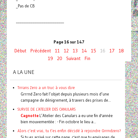
_Pas de CB
__________________________
Page 16 sur 147
Début
Précédent
11
12
13
14
15
16
17
18
19
20
Suivant
Fin
A LA UNE
Trrrans Zero a un truc à vous dire
Grrrnd Zero fait l’objet depuis plusieurs mois d’une
campagne de dénigrement, à travers des prises de...
SURVIE DE L'ATELIER DES CANULARS
Cagnotte
L’Atelier des Canulars a eu une fin d'année
bien mouvementée : - Fin octobre le lieu a...
Alors c'est vrai, tu t'es enfin décidé à rejoindre Grrrndzero?
Si tu es arrivé sur cette page, c'est que tu envisages de