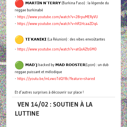
𝗠𝗔𝗥𝗧𝗜𝗡 𝗡’𝗧𝗘𝗥𝗥𝗬 (Burkina Faso) : la légende du
reggae burkinabé
-
https://www.youtube.com/watch?v=28rpuMERyVU
-
https://www.youtube.com/watch?v=hR1HcaaZDq4
𝗧𝗜’𝗞𝗔𝗡𝗜𝗞𝗜 (La Réunion) : des vibes envoûtantes
-
https://www.youtube.com/watch?v=atQxAZfz6M0
𝗠𝗔𝗗’𝗝 backed by 𝗠𝗔𝗗 𝗥𝗢𝗢𝗦𝗧𝗘𝗥(Lyon) : un dub
reggae puissant et mélodique
-
https://youtu.be/mLvwoTdQY8c?feature=shared
Et d’autres surprises à découvrir sur place !
VEN 14/02 : SOUTIEN À LA
LUTTINE