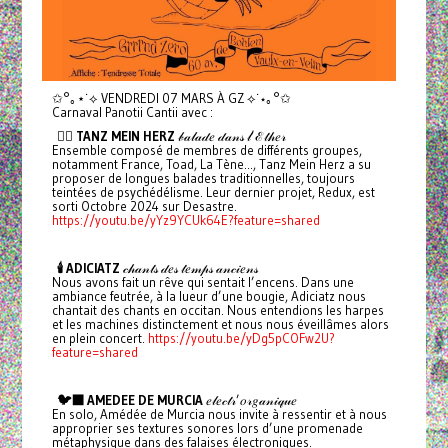
✩°｡⋆˙⟡ VENDREDI 07 MARS À GZ ⟡˙⋆｡°✩
Carnaval Panotii Cantii avec :
❤️‍🔥 TANZ MEIN HERZ
𝒷𝒶𝓁𝒶𝒹𝑒 𝒹𝒶𝓃𝓈 𝓁’ℰ𝓉𝒽𝑒𝓇
Ensemble composé de membres de différents groupes,
notamment France, Toad, La Tène..., Tanz Mein Herz a su
proposer de longues balades traditionnelles, toujours
teintées de psychédélisme. Leur dernier projet, Redux, est
sorti Octobre 2024 sur Desastre.
https://youtu.be/yYz9YCUk64E?feature=shared
🕯️ ADICIATZ
𝒸𝒽𝒶𝓃𝓉𝓈 𝒹𝑒𝓈 𝓉𝑒𝓂𝓅𝓈 𝒶𝓃𝒸𝒾𝑒𝓃𝓈
Nous avons fait un rêve qui sentait l’encens. Dans une
ambiance feutrée, à la lueur d’une bougie, Adiciatz nous
chantait des chants en occitan. Nous entendions les harpes
et les machines distinctement et nous nous éveillâmes alors
en plein concert.
https://youtu.be/yDg5pCOFw2U?
feature=shared
🐦‍⬛ AMEDEE DE MURCIA
𝑒𝓁𝑒𝒸𝓉𝓇’𝑜𝓇𝑔𝒶𝓃𝒾𝓆𝓊𝑒
En solo, Amédée de Murcia nous invite à ressentir et à nous
approprier ses textures sonores lors d’une promenade
métaphysique dans des falaises électroniques.