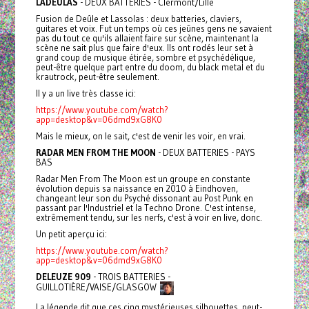
LADEÛLAS
- DEUX BATTERIES - Clermont/Lille
Fusion de Deûle et Lassolas : deux batteries, claviers,
guitares et voix. Fut un temps où ces jeûnes gens ne savaient
pas du tout ce qu'ils allaient faire sur scène, maintenant la
scène ne sait plus que faire d'eux. Ils ont rodés leur set à
grand coup de musique étirée, sombre et psychédélique,
peut-être quelque part entre du doom, du black metal et du
krautrock, peut-être seulement.
Il y a un live très classe ici:
https://www.youtube.com/watch?
app=desktop&v=06dmd9xG8K0
Mais le mieux, on le sait, c'est de venir les voir, en vrai.
RADAR MEN FROM THE MOON
- DEUX BATTERIES - PAYS
BAS
Radar Men From The Moon est un groupe en constante
évolution depuis sa naissance en 2010 à Eindhoven,
changeant leur son du Psyché dissonant au Post Punk en
passant par l'Industriel et la Techno Drone. C'est intense,
extrêmement tendu, sur les nerfs, c'est à voir en live, donc.
Un petit aperçu ici:
https://www.youtube.com/watch?
app=desktop&v=06dmd9xG8K0
DELEUZE 909
- TROIS BATTERIES -
GUILLOTIÈRE/VAISE/GLASGOW
La légende dit que ces cinq mystérieuses silhouettes, peut-