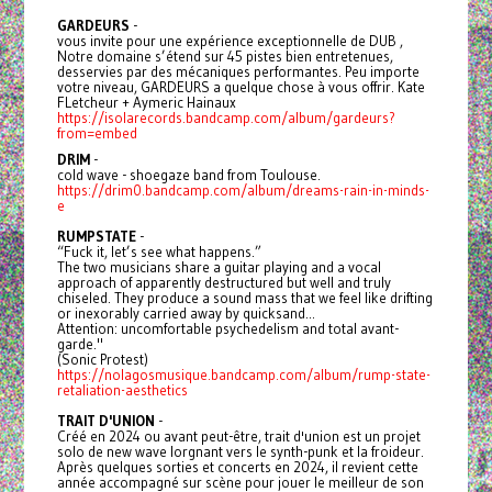
GARDEURS
-
vous invite pour une expérience exceptionnelle de DUB ,
Notre domaine s’étend sur 45 pistes bien entretenues,
desservies par des mécaniques performantes. Peu importe
votre niveau, GARDEURS a quelque chose à vous offrir. Kate
FLetcheur + Aymeric Hainaux
https://isolarecords.bandcamp.com/album/gardeurs?
from=embed
DRIM
-
cold wave - shoegaze band from Toulouse.
https://drim0.bandcamp.com/album/dreams-rain-in-minds-
e
RUMPSTATE
-
“Fuck it, let’s see what happens.”
The two musicians share a guitar playing and a vocal
approach of apparently destructured but well and truly
chiseled. They produce a sound mass that we feel like drifting
or inexorably carried away by quicksand...
Attention: uncomfortable psychedelism and total avant-
garde."
(Sonic Protest)
https://nolagosmusique.bandcamp.com/album/rump-state-
retaliation-aesthetics
TRAIT D'UNION
-
Créé en 2024 ou avant peut-être, trait d'union est un projet
solo de new wave lorgnant vers le synth-punk et la froideur.
Après quelques sorties et concerts en 2024, il revient cette
année accompagné sur scène pour jouer le meilleur de son