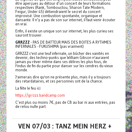
être aperçues au détour d’un concert de leurs formations
respectives (Rank, Tombouctou, Sharon Tate Modern,
Feigur, Under 45) détiendraient le secret du concert
improvisé. Une combustion spontanée, organique et
dansante. Il n’y a pas de son sur internet, il faut venir écouter
en vrai.
Enfin, il existe un unique son sur internet, les plus curieu·ses
sauront trouver.
GRRZZZ
- PAS DE BATTEUR MAIS DES BOITES A RYTHMES
INFERNALES - FUKUSHIMA (pas vraiment)
GRRZZZ c'est une teuf infernale, un bûcher des vanités en
devenir, des techno-punks que William Gibson n'auraient
jamais pu rêver même dans ses délires les plus fous, de
l'indus de fin du partie pour danser sur les cendres du vieux
monde.
J'aimerais dire qu'on ne présente plus, mais il y a toujours
des retardataires, et ces personnes ont de la chance.
La fête le feu ici:
https://grrzzz.bandcamp.com
C’est plus ou moins 7€, pas de CB au bar ni aux entrées, pas
de relou nulle part.
VEN 07/03 : TANZ MEIN HERZ +