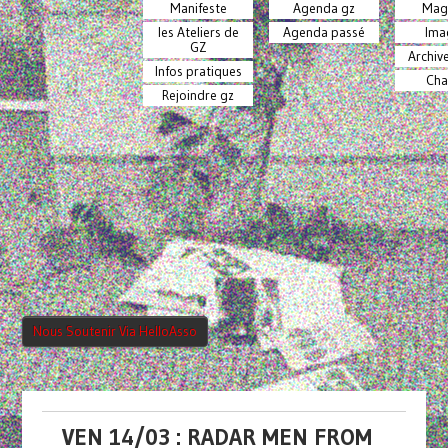
Manifeste
Agenda gz
Mag
les Ateliers de
Agenda passé
Ima
GZ
Archiv
Infos pratiques
Cha
Rejoindre gz
Nous Soutenir Via HelloAsso
VEN 14/03 : RADAR MEN FROM