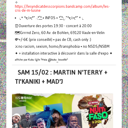
✧
https://lesyndicatdesscorpions.bandcamp.com/album/les-
cris-de-m-lusine
·̩̩̥͙＊*•̩̩͙✩•̩̩͙*˚ .·͙*̩̩͙˚̩̥̩̥*̩̩̥͙ • INFOS • *̩̩̥͙˚̩̥̩̥*̩̩͙‧͙ .˚*•̩̩͙✩•̩̩͙*˚＊·̩̩̥͙
⏰Ouverture des portes 19:30 - concert à 20:00
🗺️Grrrnd Zero, 60 Av. de Bohlen, 69120 Vaulx-en-Velin
💸+/-6€ (prix conseillé) • pas de CB, cash only :)
⚔️no racism, sexism, homo/transphobia • no NSDS/NSBM
✦ + installation interactive à découvrir dans la salle d'expo ✦
ᵃᶠᶠⁱᶜʰᵉ ᵖᵃʳ ᴷᵘᵏᵘ ᶠéˡⁱˣ ⁽ⁱⁿˢᵗᵃ @ᵏᵘᵏᵘ_ᵇᵒᵘˢⁱˡˡᵉ⁾
SAM 15/02 : MARTIN N'TERRY +
TI'KANIKI + MAD'J