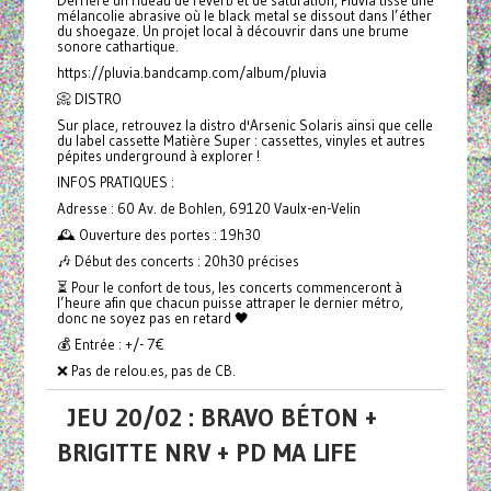
Derrière un rideau de reverb et de saturation, Pluvia tisse une
mélancolie abrasive où le black metal se dissout dans l’éther
du shoegaze. Un projet local à découvrir dans une brume
sonore cathartique.
https://pluvia.bandcamp.com/album/pluvia
📀 DISTRO
Sur place, retrouvez la distro d'Arsenic Solaris ainsi que celle
du label cassette Matière Super : cassettes, vinyles et autres
pépites underground à explorer !
INFOS PRATIQUES :
Adresse : 60 Av. de Bohlen, 69120 Vaulx-en-Velin
🕰️ Ouverture des portes : 19h30
🎶 Début des concerts : 20h30 précises
⏳ Pour le confort de tous, les concerts commenceront à
l’heure afin que chacun puisse attraper le dernier métro,
donc ne soyez pas en retard 🖤
💰 Entrée : +/- 7€
❌ Pas de relou.es, pas de CB.
JEU 20/02 : BRAVO BÉTON +
BRIGITTE NRV + PD MA LIFE