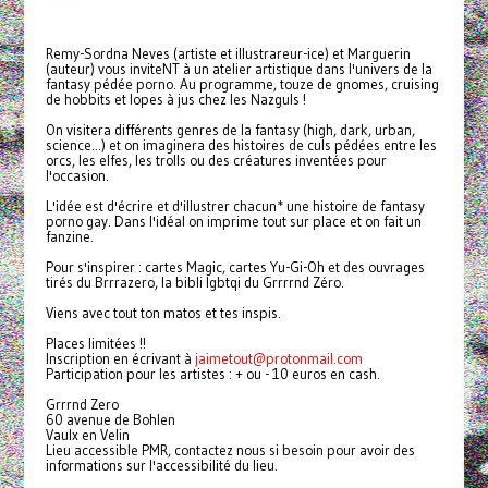
Remy-Sordna Neves (artiste et illustrareur-ice) et Marguerin
(auteur) vous inviteNT à un atelier artistique dans l'univers de la
fantasy pédée porno. Au programme, touze de gnomes, cruising
de hobbits et lopes à jus chez les Nazguls !
On visitera différents genres de la fantasy (high, dark, urban,
science...) et on imaginera des histoires de culs pédées entre les
orcs, les elfes, les trolls ou des créatures inventées pour
l'occasion.
L'idée est d'écrire et d'illustrer chacun* une histoire de fantasy
porno gay. Dans l'idéal on imprime tout sur place et on fait un
fanzine.
Pour s'inspirer : cartes Magic, cartes Yu-Gi-Oh et des ouvrages
tirés du Brrrazero, la bibli lgbtqi du Grrrrnd Zéro.
Viens avec tout ton matos et tes inspis.
Places limitées !!
Inscription en écrivant à
jaimetout@protonmail.com
Participation pour les artistes : + ou - 10 euros en cash.
Grrrnd Zero
60 avenue de Bohlen
Vaulx en Velin
Lieu accessible PMR, contactez nous si besoin pour avoir des
informations sur l'accessibilité du lieu.