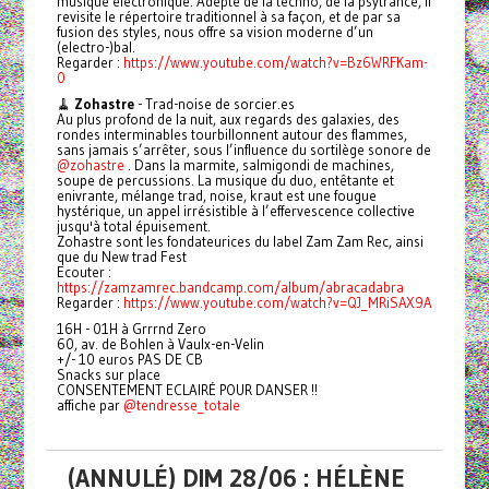
musique électronique. Adepte de la techno, de la psytrance, il
revisite le répertoire traditionnel à sa façon, et de par sa
fusion des styles, nous offre sa vision moderne d’un
(electro-)bal.
Regarder :
https://www.youtube.com/watch?v=Bz6WRFKam-
0
🧹
Zohastre
- Trad-noise de sorcier.es
Au plus profond de la nuit, aux regards des galaxies, des
rondes interminables tourbillonnent autour des flammes,
sans jamais s’arrêter, sous l’influence du sortilège sonore de
@zohastre
. Dans la marmite, salmigondi de machines,
soupe de percussions. La musique du duo, entêtante et
enivrante, mélange trad, noise, kraut est une fougue
hystérique, un appel irrésistible à l’effervescence collective
jusqu'à total épuisement.
Zohastre sont les fondateurices du label Zam Zam Rec, ainsi
que du New trad Fest
Ecouter :
https://zamzamrec.bandcamp.com/album/abracadabra
Regarder :
https://www.youtube.com/watch?v=QJ_MRiSAX9A
16H - 01H à Grrrnd Zero
60, av. de Bohlen à Vaulx-en-Velin
+/- 10 euros PAS DE CB
Snacks sur place
CONSENTEMENT ECLAIRÉ POUR DANSER !!
affiche par
@tendresse_totale
(ANNULÉ) DIM 28/06 : HÉLÈNE