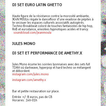
DJ SET EURO LATIN GHETTO
Haute figure de la résistance contre la morosité ambiante,
J€4N M0UL4 régale le dancefloor d’une exadose de pépites à
te secouer les espaces culturels associatifs autogérés.
Techno-Breakbeat coloré de touches fantaisistes de hip hop,
RnB et eurodance, envolées hypnotiques acides et trancy.
soundcloud.com/jeanmoula
JULES MONO
DJ SET ET PERFORMANCE DE AMETHY.X
Jules Mono écume les soirées lyonnaises avec des sets full
TDAH où darkwave, hyperpop et hard techno se mélangent
et débordent.
instagram.com/jules.mono
instagram.com/amethy.x
Bar et petite restauration sur place.
Entrée :+/- 8 euros, pas de CB
Horaires : 14h-01h