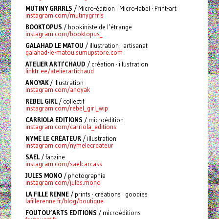
MUTINY GRRRLS
/ Micro-édition · Micro-label · Print-art
instagram.com/mutinygrrrls
BOOKTOPUS
/ bookiniste de l’étrange
instagram.com/booktopus_
GALAHAD LE MATOU
/ illustration · artisanat
galahad-le-matou.sumupstore.com
ATELIER ARTI’CHAUD
/ création · illustration
linktr.ee/atelierartichaud
ANOYAK
/ illustration
instagram.com/anoyak
REBEL GIRL
/ collectif
instagram.com/rebel_girl_wip
CARRIOLA EDITIONS
/ microédition
instagram.com/carriola_editions
NYMÉ LE CRÉATEUR
/ illustration
instagram.com/nymelecreateur
SAEL
/ fanzine
instagram.com/saelcarcass
JULES MONO
/ photographie
instagram.com/jules.mono
LA FILLE RENNE
/ prints · créations · goodies
lafillerenne.fr/blog/boutique
FOUTOU’ARTS EDITIONS
/ microéditions