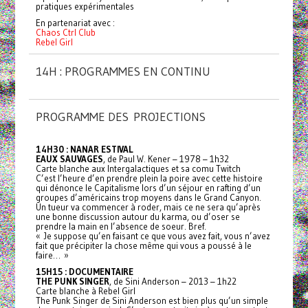
pratiques expérimentales
En partenariat avec :
Chaos Ctrl Club
Rebel Girl
14H : PROGRAMMES EN CONTINU
PROGRAMME DES PROJECTIONS
14H30 : NANAR ESTIVAL
EAUX SAUVAGES
, de Paul W. Kener – 1978 – 1h32
Carte blanche aux Intergalactiques et sa comu Twitch
C’est l’heure d’en prendre plein la poire avec cette histoire
qui dénonce le Capitalisme lors d’un séjour en rafting d’un
groupes d’américains trop moyens dans le Grand Canyon.
Un tueur va commencer à roder, mais ce ne sera qu’après
une bonne discussion autour du karma, ou d’oser se
prendre la main en l’absence de soeur. Bref.
« Je suppose qu’en faisant ce que vous avez fait, vous n’avez
fait que précipiter la chose même qui vous a poussé à le
faire… »
15H15 : DOCUMENTAIRE
THE PUNK SINGER
, de Sini Anderson – 2013 – 1h22
Carte blanche à Rebel Girl
The Punk Singer de Sini Anderson est bien plus qu’un simple