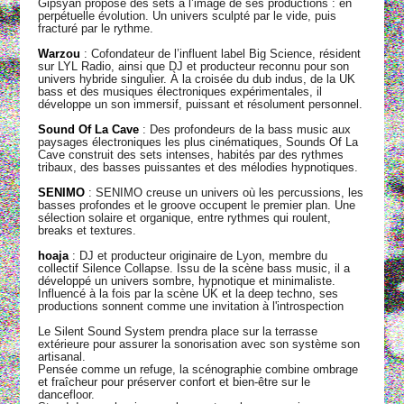
Gipsyan propose des sets à l’image de ses productions : en
perpétuelle évolution. Un univers sculpté par le vide, puis
fracturé par le rythme.
Warzou
: Cofondateur de l’influent label Big Science, résident
sur LYL Radio, ainsi que DJ et producteur reconnu pour son
univers hybride singulier. À la croisée du dub indus, de la UK
bass et des musiques électroniques expérimentales, il
développe un son immersif, puissant et résolument personnel.
Sound Of La Cave
: Des profondeurs de la bass music aux
paysages électroniques les plus cinématiques, Sounds Of La
Cave construit des sets intenses, habités par des rythmes
tribaux, des basses puissantes et des mélodies hypnotiques.
SENIMO
: SENIMO creuse un univers où les percussions, les
basses profondes et le groove occupent le premier plan. Une
sélection solaire et organique, entre rythmes qui roulent,
breaks et textures.
hoaja
: DJ et producteur originaire de Lyon, membre du
collectif Silence Collapse. Issu de la scène bass music, il a
développé un univers sombre, hypnotique et minimaliste.
Influencé à la fois par la scène UK et la deep techno, ses
productions sonnent comme une invitation à l'introspection
Le Silent Sound System prendra place sur la terrasse
extérieure pour assurer la sonorisation avec son système son
artisanal.
Pensée comme un refuge, la scénographie combine ombrage
et fraîcheur pour préserver confort et bien-être sur le
dancefloor.