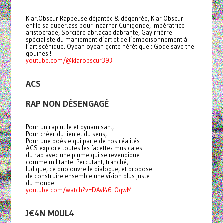
Klar.Obscur Rappeuse déjantée & dégenrée, Klar Obscur
enfile sa queer.ass pour incarner Cunigonde, Impératrice
aristocrade, Sorcière abr.acab.dabrante, Gay.rrièrre
spécialiste du maniement d’art et de l’empoisonnement à
l’art.scénique. Oyeah oyeah gente hérétique : Gode save the
gouines !
youtube.com/@klarobscur393
ACS
RAP NON DÉSENGAGÉ
Pour un rap utile et dynamisant,
Pour créer du lien et du sens,
Pour une poésie qui parle de nos réalités.
ACS explore toutes les facettes musicales
du rap avec une plume qui se revendique
comme militante. Percutant, tranché,
ludique, ce duo ouvre le dialogue, et propose
de construire ensemble une vision plus juste
du monde.
youtube.com/watch?v=DAvI46LOqwM
J€4N M0UL4