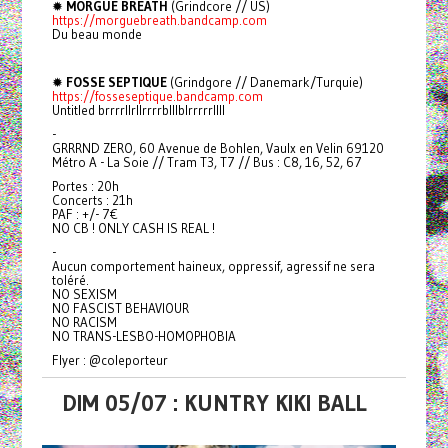
✹
MORGUE BREATH
(Grindcore // US)
https://morguebreath.bandcamp.com
Du beau monde
✹
FOSSE SEPTIQUE
(Grindgore // Danemark/Turquie)
https://fosseseptique.bandcamp.com
Untitled brrrrllrllrrrrblllblrrrrrllll
-
GRRRND ZERO, 60 Avenue de Bohlen, Vaulx en Velin 69120
Métro A - La Soie // Tram T3, T7 // Bus : C8, 16, 52, 67
Portes : 20h
Concerts : 21h
PAF : +/- 7€
NO CB ! ONLY CASH IS REAL !
-
Aucun comportement haineux, oppressif, agressif ne sera
toléré.
NO SEXISM
NO FASCIST BEHAVIOUR
NO RACISM
NO TRANS-LESBO-HOMOPHOBIA
Flyer : @coleporteur
DIM 05/07 : KUNTRY KIKI BALL