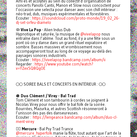
Ami·es et acolytes au sein du collectif d’organisation de
concerts Panotii Cantii, Manon et Slow nous concoctent pour
l’occasion une selecta pour danser avec son chill intérieur :
néo-trad, dub, musiques expérimentales et forestières.
Ecouter :
https://soundcloud.com/proto-monde/19_02_26-
dj-set-orfeu-diamelo
🦠
Vive La Pop
- Alien Indus Dub
Hypnotique et saturée, la musique de
@vivelapop
nous
entraîne dans l’abîme. Tout au fond, il y a une fête sous un
pont où on y danse dans un grand rituel expiatoire et
sombre. Basses massives et vrombissement nous
accompagneront tout au long de ce voyage au-delà des
paysages sonores industriels.
Ecouter :
https://vivelapop.bandcamp.com/album/ii
Regarder :
https://www.youtube.com/watch?
v=YZexSQ8QgOE
🌕🌕 SOIREE BALS ET CONCERTS EN INTÉRIEUR : 🌕🌕
🪩
Duo Clément / Virey - Bal Trad
Tom Clément et son tambourin à cordes se joignent à
Nicolas Virey pour nous offrir le bal folk de la soirée.
Bourrées, Mazurka, et autres Scottish résonneront à
l’unisson des pas des danseureuses.
Ecouter :
https://lengeance.bandcamp.com/album/duo-cl-
ment-virey
🧚‍♂️
Mercure
- Bal Psy Trad Trance
@mercure_hyperfolk
manie la flûte, tout autant que l’art de la