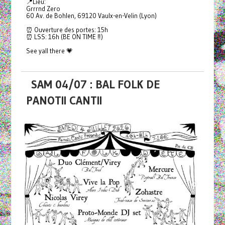
📍Lieu:
Grrrnd Zero
60 Av. de Bohlen, 69120 Vaulx-en-Velin (Lyon)
⏰ Ouverture des portes: 15h
⏰ LSS: 16h (BE ON TIME ‼️)
See yall there 💗
SAM 04/07 : BAL FOLK DE
PANOTII CANTII