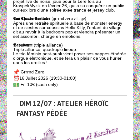
projet live de noise, joué pour la 1ère fois au
KraspekMyzik en février 26, qui a su conquérir un public
curieux lors d'une soirée axée trance et jersey club.
𝕰𝖆𝖚 𝕮𝖍𝖆𝖚𝖉𝖊 𝕾𝖆𝖓𝖎𝖙𝖆𝖎𝖗𝖊
(grrrnd zero village)
Après une retraite spirituelle à base de monster energy
et de siestes sur coussins Hello Kitty, l'enfant du village
dit au revoir à la bedroom pop et viendra présenter un
set assombri, chargé en émotions.
𝕭𝖆𝖉𝖆𝖇𝖔𝖚𝖒
(triple alliance)
Triple alliance, quadruple lineup.
Le trio féminin post-punk vient poser ses nappes éthérée
d'orgue életronique, et se fera un plaisir de vous hurler
dans les oreilles !
Grrrnd Zero
16 Juillet 2026 (19:30-01:00)
+/- 10€ (cash only)
DIM 12/07 : ATELIER HÉROÏC
FANTASY PÉDÉE