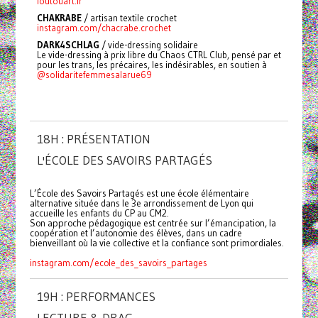
foutouart.fr
CHAKRABE
/
artisan textile crochet
instagram.com/chacrabe.crochet
DARK4SCHLAG
/ vide-dressing solidaire
Le vide-dressing à prix libre du Chaos CTRL Club, pensé par et
pour les trans, les précaires, les indésirables, en soutien à
@solidaritefemmesalarue69
18H : PRÉSENTATION
L'ÉCOLE DES SAVOIRS PARTAGÉS
L’École des Savoirs Partagés est une école élémentaire
alternative située dans le 3e arrondissement de Lyon qui
accueille les enfants du CP au CM2.
Son approche pédagogique est centrée sur l’émancipation, la
coopération et l’autonomie des élèves, dans un cadre
bienveillant où la vie collective et la confiance sont primordiales.
instagram.com/ecole_des_savoirs_partages
19H : PERFORMANCES
LECTURE & DRAG