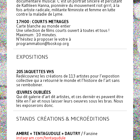
documentaire musical. C’est un portrait sincère et percutant
de Kathleen Hanna, pionnière du mouvement riot grrrl, à la
fois artiste radicale, militante féministe et femme en lutte
contre la maladie de Lyme.
17H00 : COURTS METRAGES
Carte blanche au monde entier
Une sélection de films courts ouvert à toutes et tous !
Maximum : 10 minutes.
N’hésitez à proposer le votre à
programmation@boskop.org
EXPOSITIONS
205 JAQUETTES VHS
Redécouvrez les créations de 113 artistes pour l’expostion
collective qui a retourné le monde et l’histoire de l’art sans
se rembobiner.
ŒUVRES OUBLIÉES
Qui dit galerie d’art dit artistes, et ces dernièr·es peuvent être
tête en l’air et nous laisser leurs oeuvres sous les bras. Nous
les exposerons donc.
STANDS CRÉATIONS & MICROÉDITIONS
AMBRE « TENTAGUDULE » DAUTRY
/ Fanzine
instagram.com/tentagudule