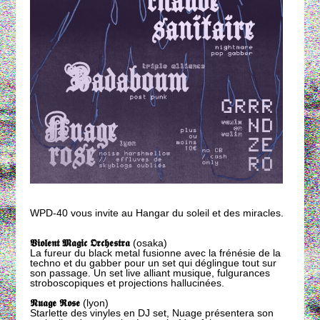
WPD-40 vous invite au Hangar du soleil et des miracles.
𝖁𝖎𝖔𝖑𝖊𝖓𝖙 𝕸𝖆𝖌𝖎𝖈 𝕺𝖗𝖈𝖍𝖊𝖘𝖙𝖗𝖆
(osaka)
La fureur du black metal fusionne avec la frénésie de la
techno et du gabber pour un set qui déglingue tout sur
son passage. Un set live alliant musique, fulgurances
stroboscopiques et projections hallucinées.
𝕹𝖚𝖆𝖌𝖊 𝕽𝖔𝖘𝖊
(lyon)
Starlette des vinyles en DJ set, Nuage présentera son