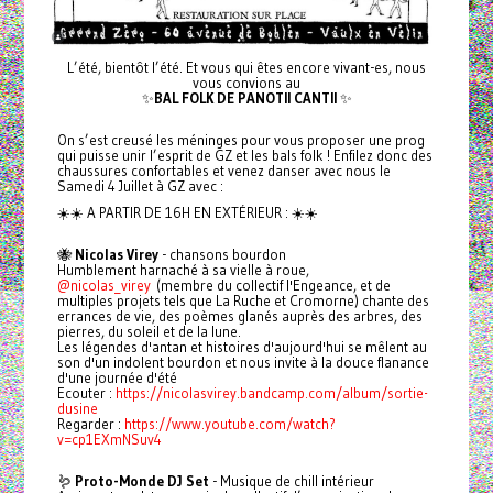
L’été, bientôt l’été. Et vous qui êtes encore vivant-es, nous
vous convions au
✨
BAL FOLK DE PANOTII CANTII
✨
On s’est creusé les méninges pour vous proposer une prog
qui puisse unir l’esprit de GZ et les bals folk ! Enfilez donc des
chaussures confortables et venez danser avec nous le
Samedi 4 Juillet à GZ avec :
☀️☀️ A PARTIR DE 16H EN EXTÉRIEUR : ☀️☀️
🐝
Nicolas Virey
- chansons bourdon
Humblement harnaché à sa vielle à roue,
@nicolas_virey
(membre du collectif l'Engeance, et de
multiples projets tels que La Ruche et Cromorne) chante des
errances de vie, des poèmes glanés auprès des arbres, des
pierres, du soleil et de la lune.
Les légendes d'antan et histoires d'aujourd'hui se mêlent au
son d'un indolent bourdon et nous invite à la douce flanance
d'une journée d'été
Ecouter :
https://nicolasvirey.bandcamp.com/album/sortie-
dusine
Regarder :
https://www.youtube.com/watch?
v=cp1EXmNSuv4
🪱
Proto-Monde DJ Set
- Musique de chill intérieur