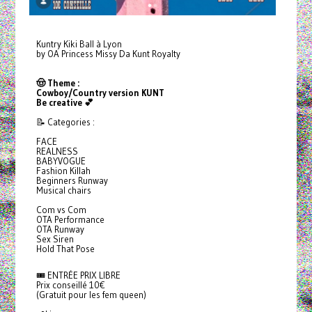
Kuntry Kiki Ball à Lyon
by OA Princess Missy Da Kunt Royalty
🤠 Theme :
Cowboy/Country version KUNT
Be creative 💕
📝 Categories :
FACE
REALNESS
BABYVOGUE
Fashion Killah
Beginners Runway
Musical chairs
Com vs Com
OTA Performance
OTA Runway
Sex Siren
Hold That Pose
🎟️ ENTRÉE PRIX LIBRE
Prix conseillé 10€
(Gratuit pour les fem queen)