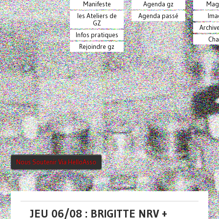
Manifeste
Agenda gz
Mag
les Ateliers de
Agenda passé
Ima
GZ
Archiv
Infos pratiques
Cha
Rejoindre gz
Nous Soutenir Via HelloAsso
JEU 06/08 : BRIGITTE NRV +