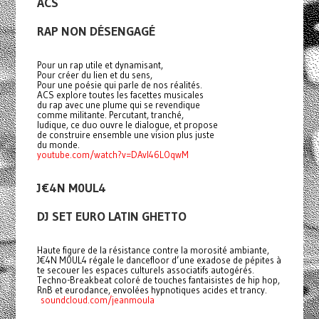
ACS
RAP NON DÉSENGAGÉ
Pour un rap utile et dynamisant,
Pour créer du lien et du sens,
Pour une poésie qui parle de nos réalités.
ACS explore toutes les facettes musicales
du rap avec une plume qui se revendique
comme militante. Percutant, tranché,
ludique, ce duo ouvre le dialogue, et propose
de construire ensemble une vision plus juste
du monde.
youtube.com/watch?v=DAvI46LOqwM
J€4N M0UL4
DJ SET EURO LATIN GHETTO
Haute figure de la résistance contre la morosité ambiante,
J€4N M0UL4 régale le dancefloor d’une exadose de pépites à
te secouer les espaces culturels associatifs autogérés.
Techno-Breakbeat coloré de touches fantaisistes de hip hop,
RnB et eurodance, envolées hypnotiques acides et trancy.
soundcloud.com/jeanmoula