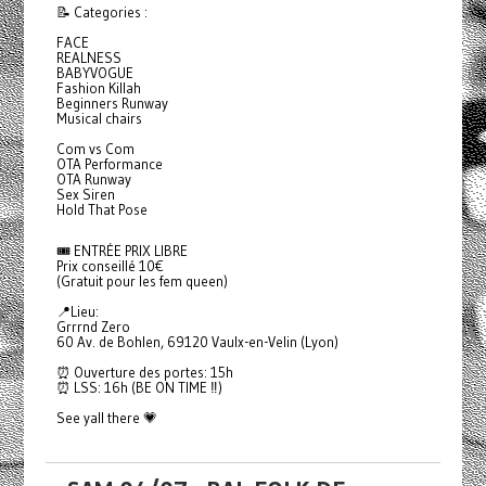
📝 Categories :
FACE
REALNESS
BABYVOGUE
Fashion Killah
Beginners Runway
Musical chairs
Com vs Com
OTA Performance
OTA Runway
Sex Siren
Hold That Pose
🎟️ ENTRÉE PRIX LIBRE
Prix conseillé 10€
(Gratuit pour les fem queen)
📍Lieu:
Grrrnd Zero
60 Av. de Bohlen, 69120 Vaulx-en-Velin (Lyon)
⏰ Ouverture des portes: 15h
⏰ LSS: 16h (BE ON TIME ‼️)
See yall there 💗