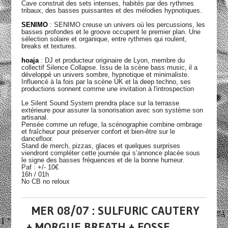
Cave construit des sets intenses, habités par des rythmes
tribaux, des basses puissantes et des mélodies hypnotiques.
SENIMO
: SENIMO creuse un univers où les percussions, les
basses profondes et le groove occupent le premier plan. Une
sélection solaire et organique, entre rythmes qui roulent,
breaks et textures.
hoaja
: DJ et producteur originaire de Lyon, membre du
collectif Silence Collapse. Issu de la scène bass music, il a
développé un univers sombre, hypnotique et minimaliste.
Influencé à la fois par la scène UK et la deep techno, ses
productions sonnent comme une invitation à l'introspection
Le Silent Sound System prendra place sur la terrasse
extérieure pour assurer la sonorisation avec son système son
artisanal.
Pensée comme un refuge, la scénographie combine ombrage
et fraîcheur pour préserver confort et bien-être sur le
dancefloor.
Stand de merch, pizzas, glaces et quelques surprises
viendront compléter cette journée qui s’annonce placée sous
le signe des basses fréquences et de la bonne humeur.
Paf : +/- 10€
16h / 01h
No CB no reloux
MER 08/07 : SULFURIC CAUTERY
+ MORGUE BREATH + FOSSE