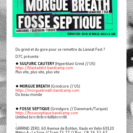
Du grind et du gore pour se remettre du Lixiviat Fest ?
D7C présente :
✹
SULFURIC CAUTERY
(Hyperblast Grind // US)
https://blastaddict.bandcamp.com
Plus vite, plus vite, plus vite
✹
MORGUE BREATH
(Grindcore // US)
https://morguebreath.bandcamp.com
Du beau monde
✹
FOSSE SEPTIQUE
(Grindgore // Danemark/Turquie)
https://fosseseptique.bandcamp.com
Untitled brrrrllrllrrrrblllblrrrrrllll
-
GRRRND ZERO, 60 Avenue de Bohlen, Vaulx en Velin 69120
Métro A - La Soie // Tram T3, T7 // Bus : C8, 16, 52, 67