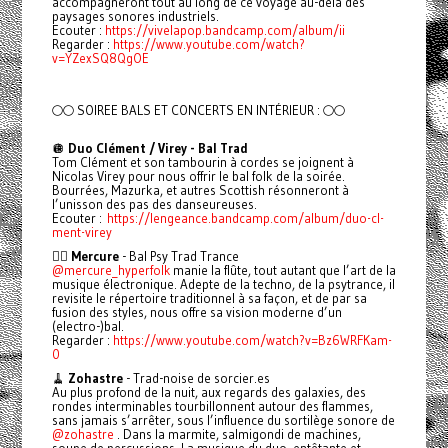
accompagneront tout au long de ce voyage au-delà des
paysages sonores industriels.
Ecouter :
https://vivelapop.bandcamp.com/album/ii
Regarder :
https://www.youtube.com/watch?
v=YZexSQ8QgOE
🌕🌕 SOIREE BALS ET CONCERTS EN INTÉRIEUR : 🌕🌕
🪩
Duo Clément / Virey - Bal Trad
Tom Clément et son tambourin à cordes se joignent à
Nicolas Virey pour nous offrir le bal folk de la soirée.
Bourrées, Mazurka, et autres Scottish résonneront à
l’unisson des pas des danseureuses.
Ecouter :
https://lengeance.bandcamp.com/album/duo-cl-
ment-virey
🧚‍♂️
Mercure
- Bal Psy Trad Trance
@mercure_hyperfolk
manie la flûte, tout autant que l’art de la
musique électronique. Adepte de la techno, de la psytrance, il
revisite le répertoire traditionnel à sa façon, et de par sa
fusion des styles, nous offre sa vision moderne d’un
(electro-)bal.
Regarder :
https://www.youtube.com/watch?v=Bz6WRFKam-
0
🧹
Zohastre
- Trad-noise de sorcier.es
Au plus profond de la nuit, aux regards des galaxies, des
rondes interminables tourbillonnent autour des flammes,
sans jamais s’arrêter, sous l’influence du sortilège sonore de
@zohastre
. Dans la marmite, salmigondi de machines,