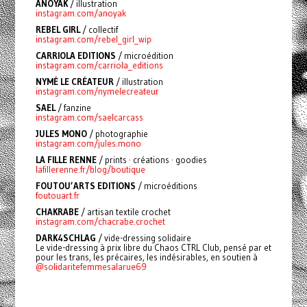
ANOYAK
/ illustration
instagram.com/anoyak
REBEL GIRL
/ collectif
instagram.com/rebel_girl_wip
CARRIOLA EDITIONS
/ microédition
instagram.com/carriola_editions
NYMÉ LE CRÉATEUR
/ illustration
instagram.com/nymelecreateur
SAEL
/ fanzine
instagram.com/saelcarcass
JULES MONO
/ photographie
instagram.com/jules.mono
LA FILLE RENNE
/ prints · créations · goodies
lafillerenne.fr/blog/boutique
FOUTOU’ARTS EDITIONS
/ microéditions
foutouart.fr
CHAKRABE
/
artisan textile crochet
instagram.com/chacrabe.crochet
DARK4SCHLAG
/ vide-dressing solidaire
Le vide-dressing à prix libre du Chaos CTRL Club, pensé par et
pour les trans, les précaires, les indésirables, en soutien à
@solidaritefemmesalarue69