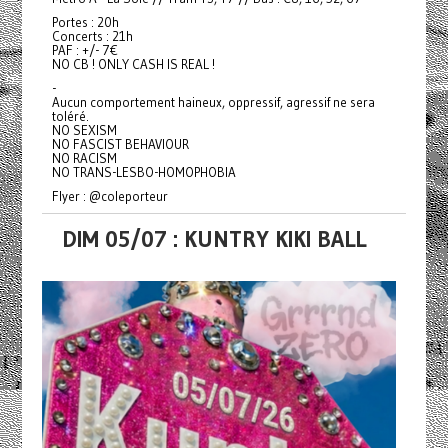
Portes : 20h
Concerts : 21h
PAF : +/- 7€
NO CB ! ONLY CASH IS REAL !
-
Aucun comportement haineux, oppressif, agressif ne sera
toléré.
NO SEXISM
NO FASCIST BEHAVIOUR
NO RACISM
NO TRANS-LESBO-HOMOPHOBIA
Flyer : @coleporteur
DIM 05/07 : KUNTRY KIKI BALL