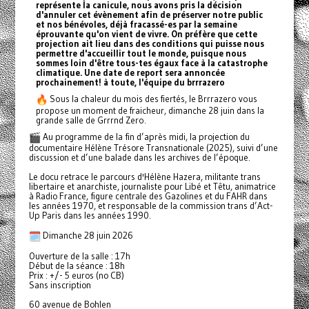
représente la canicule, nous avons pris la décision
d'annuler cet évènement afin de préserver notre public
et nos bénévoles, déjà fracassé-es par la semaine
éprouvante qu'on vient de vivre. On préfère que cette
projection ait lieu dans des conditions qui puisse nous
permettre d'accueillir tout le monde, puisque nous
sommes loin d'être tous-tes égaux face à la catastrophe
climatique. Une date de report sera annoncée
prochainement! à toute, l'équipe du brrrazero
Sous la chaleur du mois des fiertés, le Brrrazero vous
propose un moment de fraicheur, dimanche 28 juin dans la
grande salle de Grrrnd Zero.
Au programme de la fin d’après midi, la projection du
documentaire Hélène Trésore Transnationale (2025), suivi d’une
discussion et d’une balade dans les archives de l’époque.
Le docu retrace le parcours d'Hélène Hazera, militante trans
libertaire et anarchiste, journaliste pour Libé et Têtu, animatrice
à Radio France, figure centrale des Gazolines et du FAHR dans
les années 1970, et responsable de la commission trans d’Act-
Up Paris dans les années 1990.
Dimanche 28 juin 2026
Ouverture de la salle : 17h
Début de la séance : 18h
Prix : +/- 5 euros (no CB)
Sans inscription
60 avenue de Bohlen