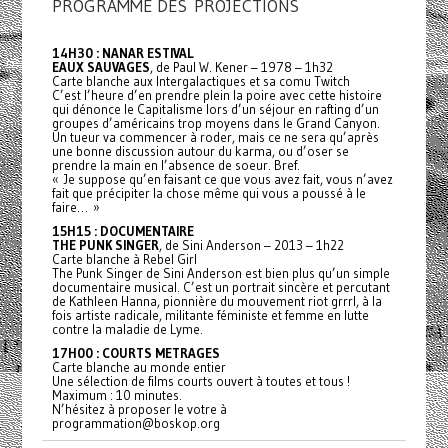
PROGRAMME DES PROJECTIONS
14H30 : NANAR ESTIVAL
EAUX SAUVAGES
, de Paul W. Kener – 1978 – 1h32
Carte blanche aux Intergalactiques et sa comu Twitch
C’est l’heure d’en prendre plein la poire avec cette histoire
qui dénonce le Capitalisme lors d’un séjour en rafting d’un
groupes d’américains trop moyens dans le Grand Canyon.
Un tueur va commencer à roder, mais ce ne sera qu’après
une bonne discussion autour du karma, ou d’oser se
prendre la main en l’absence de soeur. Bref.
« Je suppose qu’en faisant ce que vous avez fait, vous n’avez
fait que précipiter la chose même qui vous a poussé à le
faire… »
15H15 : DOCUMENTAIRE
THE PUNK SINGER
, de Sini Anderson – 2013 – 1h22
Carte blanche à Rebel Girl
The Punk Singer de Sini Anderson est bien plus qu’un simple
documentaire musical. C’est un portrait sincère et percutant
de Kathleen Hanna, pionnière du mouvement riot grrrl, à la
fois artiste radicale, militante féministe et femme en lutte
contre la maladie de Lyme.
17H00 : COURTS METRAGES
Carte blanche au monde entier
Une sélection de films courts ouvert à toutes et tous !
Maximum : 10 minutes.
N’hésitez à proposer le votre à
programmation@boskop.org