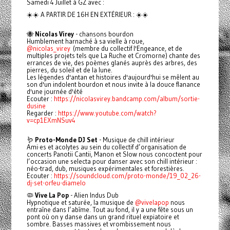
Samedi 4 Juillet à GZ avec :
☀️☀️ A PARTIR DE 16H EN EXTÉRIEUR : ☀️☀️
🐝
Nicolas Virey
- chansons bourdon
Humblement harnaché à sa vielle à roue,
@nicolas_virey
(membre du collectif l'Engeance, et de
multiples projets tels que La Ruche et Cromorne) chante des
errances de vie, des poèmes glanés auprès des arbres, des
pierres, du soleil et de la lune.
Les légendes d'antan et histoires d'aujourd'hui se mêlent au
son d'un indolent bourdon et nous invite à la douce flanance
d'une journée d'été
Ecouter :
https://nicolasvirey.bandcamp.com/album/sortie-
dusine
Regarder :
https://www.youtube.com/watch?
v=cp1EXmNSuv4
🪱
Proto-Monde DJ Set
- Musique de chill intérieur
Ami·es et acolytes au sein du collectif d’organisation de
concerts Panotii Cantii, Manon et Slow nous concoctent pour
l’occasion une selecta pour danser avec son chill intérieur :
néo-trad, dub, musiques expérimentales et forestières.
Ecouter :
https://soundcloud.com/proto-monde/19_02_26-
dj-set-orfeu-diamelo
🦠
Vive La Pop
- Alien Indus Dub
Hypnotique et saturée, la musique de
@vivelapop
nous
entraîne dans l’abîme. Tout au fond, il y a une fête sous un
pont où on y danse dans un grand rituel expiatoire et
sombre. Basses massives et vrombissement nous