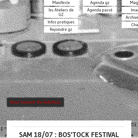
Manifeste
Agenda gz
Mag
les Ateliers de
Agenda passé
Ima
GZ
Archiv
Infos pratiques
Cha
Rejoindre gz
Nous Soutenir Via HelloAsso
SAM 18/07 : BOS'TOCK FESTIVAL