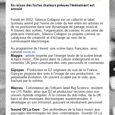
En raison des fortes chaleurs prévues l'évènement est
annulé.
Fondé en 2022, Silence Collapse est un collectif et label
lyonnais animé par l’envie de créer du lien entre les artistes et
de se positionner dans une dynamique de partage musical.
À travers des sorties, l’organisation de soirées et une série de
podcasts mensuels, Silence Collapse se projette comme un
catalyseur de créativité et d’échange au sein de la
communauté électronique.
Au programme de l’évent: une scène bass française, avec
comme
invité.es
:
Maggie
: artiste inspirée par l’énergie brute de la scène break
& bass music. Elle puise dans la culture underground et les
sonorités UK pour construire des sets percussifs et contrastés
Gipsyan
: Producteur et DJ originaire du sud de la France,
Gipsyan propose des sets à l’image de ses productions : en
perpétuelle évolution. Un univers sculpté par le vide, puis
fracturé par le rythme.
Warzou
: Cofondateur de l’influent label Big Science, résident
sur LYL Radio, ainsi que DJ et producteur reconnu pour son
univers hybride singulier. À la croisée du dub indus, de la UK
bass et des musiques électroniques expérimentales, il
développe un son immersif, puissant et résolument personnel.
Sound Of La Cave
: Des profondeurs de la bass music aux
paysages électroniques les plus cinématiques, Sounds Of La