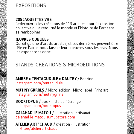
EXPOSITIONS
205 JAQUETTES VHS
Redécouvrez les créations de 113 artistes pour l’expostion
collective qui a retourné le monde et l’histoire de l’art sans
se rembobiner.
ŒUVRES OUBLIÉES
Qui dit galerie d’art dit artistes, et ces dernièr·es peuvent être
tête en l’air et nous laisser leurs oeuvres sous les bras. Nous
les exposerons donc.
STANDS CRÉATIONS & MICROÉDITIONS
AMBRE « TENTAGUDULE » DAUTRY
/ Fanzine
instagram.com/tentagudule
MUTINY GRRRLS
/ Micro-édition · Micro-label · Print-art
instagram.com/mutinygrrrls
BOOKTOPUS
/ bookiniste de l’étrange
instagram.com/booktopus_
GALAHAD LE MATOU
/ illustration · artisanat
galahad-le-matou.sumupstore.com
ATELIER ARTI’CHAUD
/ création · illustration
linktr.ee/atelierartichaud