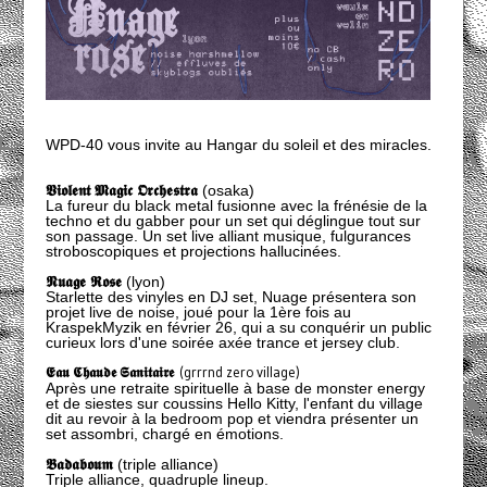
WPD-40 vous invite au Hangar du soleil et des miracles.
𝖁𝖎𝖔𝖑𝖊𝖓𝖙 𝕸𝖆𝖌𝖎𝖈 𝕺𝖗𝖈𝖍𝖊𝖘𝖙𝖗𝖆
(osaka)
La fureur du black metal fusionne avec la frénésie de la
techno et du gabber pour un set qui déglingue tout sur
son passage. Un set live alliant musique, fulgurances
stroboscopiques et projections hallucinées.
𝕹𝖚𝖆𝖌𝖊 𝕽𝖔𝖘𝖊
(lyon)
Starlette des vinyles en DJ set, Nuage présentera son
projet live de noise, joué pour la 1ère fois au
KraspekMyzik en février 26, qui a su conquérir un public
curieux lors d'une soirée axée trance et jersey club.
𝕰𝖆𝖚 𝕮𝖍𝖆𝖚𝖉𝖊 𝕾𝖆𝖓𝖎𝖙𝖆𝖎𝖗𝖊
(grrrnd zero village)
Après une retraite spirituelle à base de monster energy
et de siestes sur coussins Hello Kitty, l'enfant du village
dit au revoir à la bedroom pop et viendra présenter un
set assombri, chargé en émotions.
𝕭𝖆𝖉𝖆𝖇𝖔𝖚𝖒
(triple alliance)
Triple alliance, quadruple lineup.