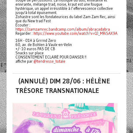
soupe de percussions. La musique du duo, entêtante et
enivrante, mélange trad, noise, kraut est une fougue
hystérique, un appel irrésistible à l’effervescence collective
jusqu'à total épuisement.
Zohastre sont les fondateurices du label Zam Zam Rec, ainsi
que du New trad Fest
Ecouter :
https://zamzamrec.bandcamp.com/album/abracadabra
Regarder :
https://www.youtube.com/watch?v=QJ_MRiSAX9A
16H - 01H à Grrrnd Zero
60, av. de Bohlen à Vaulx-en-Velin
+/- 10 euros PAS DE CB
Snacks sur place
CONSENTEMENT ECLAIRÉ POUR DANSER !!
affiche par
@tendresse_totale
(ANNULÉ) DIM 28/06 : HÉLÈNE
TRÉSORE TRANSNATIONALE